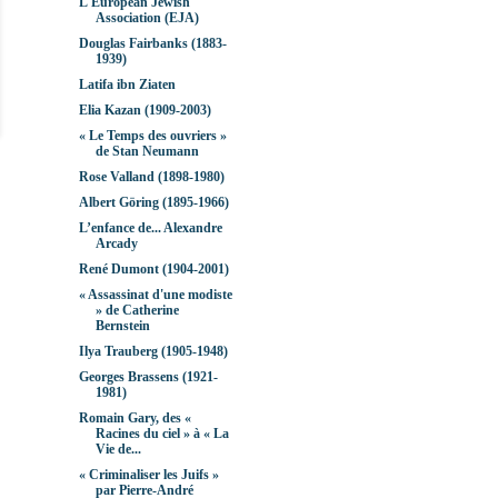
L'European Jewish
Association (EJA)
Douglas Fairbanks (1883-
1939)
Latifa ibn Ziaten
Elia Kazan (1909-2003)
« Le Temps des ouvriers »
de Stan Neumann
Rose Valland (1898-1980)
Albert Göring (1895-1966)
L’enfance de... Alexandre
Arcady
René Dumont (1904-2001)
« Assassinat d'une modiste
» de Catherine
Bernstein
Ilya Trauberg (1905-1948)
Georges Brassens (1921-
1981)
Romain Gary, des «
Racines du ciel » à « La
Vie de...
« Criminaliser les Juifs »
par Pierre-André