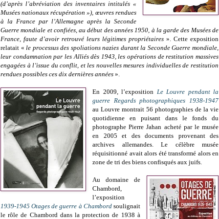
(d’après l’abréviation des inventaires intitulés «
Musées nationaux récupération »), œuvres rendues
à la France par l’Allemagne après la Seconde
Guerre mondiale et confiées, au début des années 1950, à la garde des Musées de
France, faute d’avoir retrouvé leurs légitimes propriétaires
». Cette exposition
relatait «
le processus des spoliations nazies durant la Seconde Guerre mondiale,
leur condamnation par les Alliés dès 1943, les opérations de restitution massives
engagées à l’issue du conflit, et les nouvelles mesures individuelles de restitution
rendues possibles ces dix dernières années
».
En 2009, l’exposition
Le Louvre pendant la
guerre Regards photographiques 1938-1947
au Louvre montrait 56 photographies de la vie
quotidienne en puisant dans le fonds du
photographe Pierre Jahan acheté par le musée
en 2005 et des documents provenant des
archives allemandes. Le célèbre musée
réquisitionné avait alors été transformé alors en
zone de tri des biens confisqués aux juifs.
Au domaine de
Chambord,
l’exposition
1939-1945 Otages de guerre à Chambord
soulignait
le rôle de Chambord dans la protection de 1938 à