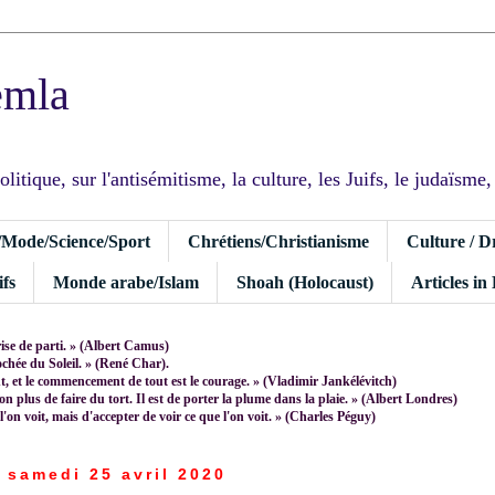
emla
tique, sur l'antisémitisme, la culture, les Juifs, le judaïsme, I
/Mode/Science/Sport
Chrétiens/Christianisme
Culture / D
fs
Monde arabe/Islam
Shoah (Holocaust)
Articles in
rise de parti. » (Albert Camus)
rochée du Soleil. » (René Char).
 et le commencement de tout est le courage. » (Vladimir Jankélévitch)
non plus de faire du tort. Il est de porter la plume dans la plaie. » (Albert Londres)
 l'on voit, mais d'accepter de voir ce que l'on voit. » (Charles Péguy)
samedi 25 avril 2020