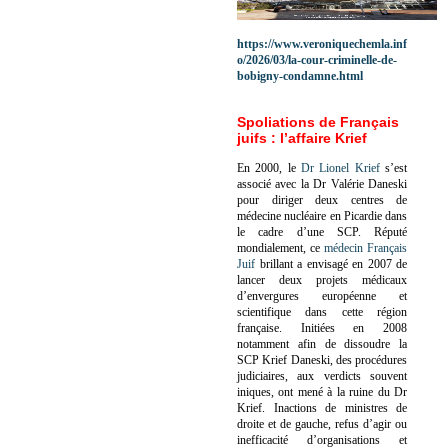
https://www.veroniquechemla.inf
o/2026/03/la-cour-criminelle-de-
bobigny-condamne.html
Spoliations de Français
juifs : l’affaire Krief
En 2000, le
Dr Lionel Krief
s’est
associé avec la Dr Valérie Daneski
pour diriger deux centres de
médecine nucléaire en Picardie dans
le cadre d’une SCP.
Réputé
mondialement, ce
médecin Français
Juif
brillant a envisagé en 2007 de
lancer deux projets médicaux
d’envergures européenne et
scientifique dans cette région
française.
Initiées en 2008
notamment afin de dissoudre la
SCP Krief Daneski, des procédures
judiciaires, aux verdicts souvent
iniques, ont mené à la ruine du Dr
Krief.
Inactions de ministres de
droite et de gauche, refus d’agir ou
inefficacité d’organisations et