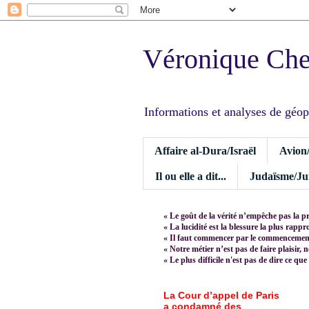
Véronique Ch
Informations et analyses de géopoli
Affaire al-Dura/Israël
Avion
Il ou elle a dit...
Judaïsme/Jui
« Le goût de la vérité n’empêche pas la p
« La lucidité est la blessure la plus rapp
« Il faut commencer par le commencement,
« Notre métier n’est pas de faire plaisir, 
« Le plus difficile n'est pas de dire ce que
La Cour d’appel de Paris
a condamné des