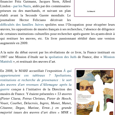
financier Fritz Gutmann, Jacques Stern, Alfred
Lindon -
par les Nazis
, aidés par des commissaires-
priseurs ou des marchands, et suivant un plan
établi avant la Seconde Guerre mondiale. Le
journaliste Hector Feliciano décrivait les
difficultés des familles Juives
spoliées sous l’Occupation pour récupérer leurs
œuvres, les oppositions de musées français à ses recherches, l’absence de diligence
de certaines institutions culturelles pour rechercher après-guerre les ayants-droit à
qui restituer les œuvres, etc. Un livre passionnant réédité dans une version
augmentée en 2009.
A la suite du débat ouvert par les révélations de ce livre, la France instituait en
1997 une Mission d’étude sur la
spoliation des Juifs
de France, dite «
Mission
Mattéoli
», et restituait des œuvres d’art.
En 2008, le MAHJ accueillait l’exposition
À qui
appartenaient ces tableaux ? Spoliations,
restitutions et recherche de provenance : le sort
des œuvres d'art revenues d’Allemagne après la
guerre
conçue à l’initiative de la Direction des
musées de France. Y étaient présentées «
53 œuvres
(Pieter Claesz, Petrus Christus, Pieter de Hooch,
Vouet, Courbet, Delacroix, Ingres, Monet, Manet,
Cézanne, Degas, Matisse, Ernst...) en grande
majorité issues des œuvres d’art dites « MNR »