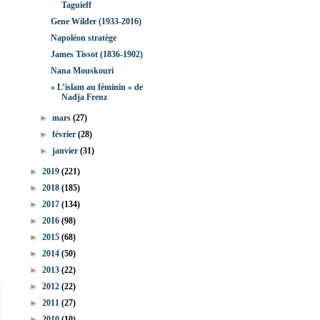
Taguieff
Gene Wilder (1933-2016)
Napoléon stratège
James Tissot (1836-1902)
Nana Mouskouri
« L’islam au féminin » de
Nadja Frenz
►
mars
(27)
►
février
(28)
►
janvier
(31)
►
2019
(221)
►
2018
(185)
►
2017
(134)
►
2016
(98)
►
2015
(68)
►
2014
(50)
►
2013
(22)
►
2012
(22)
►
2011
(27)
►
2010
(10)