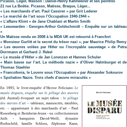
Picasso, Léger, Masson : Daniel-Henry Kahnweiler et ses peintres
21 rue La Boétie. Picasso, Matisse, Braque, Léger...
« Les marchands d’art. Paul Cassirer » par Grit Lederer
« Le marché de l’art sous l’Occupation 1940-1944 »
« L’affaire Klimt » de Jane Chablani et Martin Smith
« Leeuwarden - Georges-Arthur Goldschmidt – Enquête sur un tableau
»
Un Matisse rendu en 2008 à la MDA UK est retourné à Francfort
« Monsieur Gurlitt et le secret du trésor nazi », par Maurice Philip Remy
« Les œuvres volées par Hitler ou l'incroyable sauvetage » de Petra
Dorrmann et Gerhard J. Rekel
« Le musée d’Hitler » de Jan Lorenzen et Hannes Schuler
« Main basse sur l’art. La méthode nazie » d’Oliver Halmburger et de
Thomas Staehler
« Francofonia, le Louvre sous l'Occupation » par Alexander Sokourov
« Spoliation Nazie. Trois chefs d'œuvre miraculés »
En 1995, le livre-enquête d’Hector Feliciano
Le
musée disparu, enquête sur le pillage des œuvres
(éd. Austral) évoquait un sujet tabou :
le pillage
des œuvres d’art
– tableaux, manuscrits, meubles,
etc. – appartenant à des marchands d’art - Paul
Rosenberg et Bernheim-Jeune - ou collectionneurs
Juifs - banquiers David-Weill, dynastie
Rothschild, famille Schloss, Alphonse Kann,