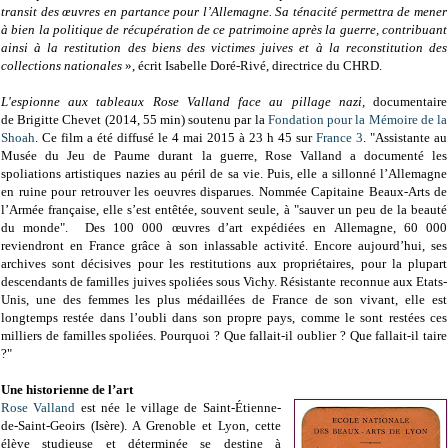
transit des œuvres en partance pour l’Allemagne. Sa ténacité permettra de mener
à bien la politique de récupération de ce patrimoine après la guerre, contribuant
ainsi à la restitution des biens des victimes juives et à la reconstitution des
collections nationales
», écrit Isabelle Doré-Rivé, directrice du CHRD.
L'espionne aux tableaux Rose Valland face au pillage nazi,
documentaire
de Brigitte Chevet (2014, 55 min) soutenu par la
Fondation pour la Mémoire de la
Shoah
. Ce film a été diffusé le 4 mai 2015 à 23 h 45 sur
France 3
. "Assistante au
Musée du Jeu de Paume durant la guerre, Rose Valland a documenté les
spoliations artistiques nazies au péril de sa vie. Puis, elle a sillonné l’Allemagne
en ruine pour retrouver les oeuvres disparues. Nommée Capitaine Beaux-Arts de
l’Armée française, elle s’est entêtée, souvent seule, à "sauver un peu de la beauté
du monde". Des 100 000 œuvres d’art expédiées en Allemagne, 60 000
reviendront en France grâce à son inlassable activité. Encore aujourd’hui, ses
archives sont décisives pour les restitutions aux propriétaires, pour la plupart
descendants de familles juives spoliées sous Vichy. Résistante reconnue aux Etats-
Unis, une des femmes les plus médaillées de France de son vivant, elle est
longtemps restée dans l’oubli dans son propre pays, comme le sont restées ces
milliers de familles spoliées. Pourquoi ? Que fallait-il oublier ? Que fallait-il taire
?"
Une historienne de l’art
Rose Valland
est née le village de Saint-Étienne-
de-Saint-Geoirs (Isère). A Grenoble et Lyon, cette
élève studieuse et déterminée se destine à