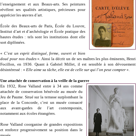
l’enseignement et aux Beaux-arts. Ses peintures
révèlent ses qualités artistiques, précieuses pour
apprécier les œuvres d’art.
École des Beaux-arts de Paris, École du Louvre,
Institut d’art et d’archéologie et École pratique des
hautes études : tels sont les institutions dont elle
sort diplômées.
«
C’est un esprit distingué, ferme, ouvert et bien
doué pour nos études
». Ainsi la décrit un de ses maîtres les plus éminents, Henri
Focillon, en 1936. Quant à Gabriel Millet, il est sensible à son dévouement
désintéressé : «
Elle aime sa tâche, elle est de celle sur qui l’on peut compter
».
Une attachée de conservation à la veille de la guerre
En 1932, Rose Valland entre à 34 ans comme
attachée de conservation bénévole au musée du
Jeu de Paume. Situé sur la terrasse surplombant la
place de la Concorde, c’est un musée consacré
aux avant-gardes de l’art contemporain,
notamment aux écoles étrangères.
Rose Valland coorganise de grandes expositions
et renforce progressivement sa position dans le
musée.