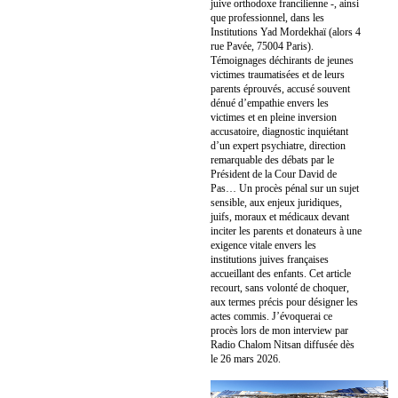
juive orthodoxe francilienne -, ainsi
que professionnel, dans les
Institutions Yad Mordekhaï (alors 4
rue Pavée, 75004 Paris).
Témoignages déchirants de jeunes
victimes traumatisées et de leurs
parents éprouvés, accusé souvent
dénué d’empathie envers les
victimes et en pleine inversion
accusatoire, diagnostic inquiétant
d’un expert psychiatre, direction
remarquable des débats par le
Président de la Cour David de
Pas… Un procès pénal sur un sujet
sensible, aux enjeux juridiques,
juifs, moraux et médicaux devant
inciter les parents et donateurs à une
exigence vitale envers les
institutions juives françaises
accueillant des enfants. Cet article
recourt, sans volonté de choquer,
aux termes précis pour désigner les
actes commis. J’évoquerai ce
procès lors de mon interview par
Radio Chalom Nitsan diffusée dès
le 26 mars 2026.