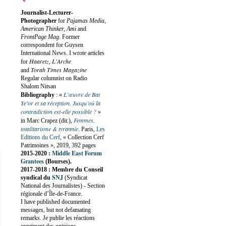
Journalist-Lecturer-
Photographer
for
Pajamas Media,
American Thinker, Ami
and
FrontPage Mag
. Former
correspondent for Guysen
International News. I wrote articles
Haaretz
L'Arche
for
,
Torah Times Magazine
and
Regular columnist on Radio
Shalom Nitsan
L’œuvre de Bat
Bibliography
:
«
Ye’or et sa réception. Jusqu’où la
contradiction est-elle possible ?
»
Femmes,
in Marc Crapez (dir.),
totalitarisme & tyrannie
. Paris,
Les
Editions du Cerf
, « Collection Cerf
Patrimoines », 2019, 392 pages
Middle East Forum
2015-2020 :
Grantees
(Bourses).
2017-2018 : Membre du Conseil
SNJ
syndical du
(Syndicat
National des Journalistes) - Section
régionale d’Île-de-France.
I have published documented
messages, but not defamating
remarks. Je publie les réactions