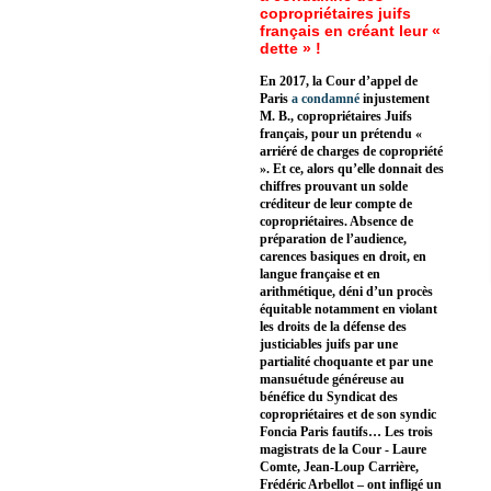
copropriétaires juifs
français en créant leur «
dette » !
En 2017, la Cour d’appel de
Paris
a condamné
injustement
M. B., copropriétaires Juifs
français, pour un prétendu «
arriéré de charges de copropriété
». Et ce, alors qu’elle donnait des
chiffres prouvant un solde
créditeur de leur compte de
copropriétaires. Absence de
préparation de l’audience,
carences basiques en droit, en
langue française et en
arithmétique, déni d’un procès
équitable notamment en violant
les droits de la défense des
justiciables juifs par une
partialité choquante et par une
mansuétude généreuse au
bénéfice du Syndicat des
copropriétaires et de son syndic
Foncia Paris fautifs… Les trois
magistrats de la Cour - Laure
Comte, Jean-Loup Carrière,
Frédéric Arbellot – ont infligé un