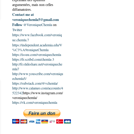
exprimant des opinions
argumentées, mais non celles
diffamatoires.
Contact me at
veroniquechemla5@gmail.com
@VeroniqueChemla
Follow
on
Twitter
https://www.facebook.com/veroniq
ue.chemla.7
https://independent.academia.edu/V
%C3%A9roniqueChemla
https://issuu.com/veroniquechemla
https://fr.scribd.com/chemla-3
http://fr.slideshare.net/veroniqueche
mla7
http://www.youscribe.com/veroniqu
echemla5/
https://substack.com/@vchemla/
http://www.calameo.com/accounts/4
522342
https://www.instagram.com/
veroniquechemla/
https://vk.com/veroniquechemla