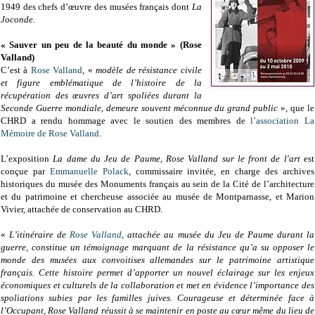
1949 des chefs d’œuvre des musées français dont
La
Joconde
.
« Sauver un peu de la beauté du monde » (Rose
Valland)
C’est à
Rose Valland
, «
modèle de résistance civile
et figure emblématique de l’histoire de la
récupération des œuvres d’art spoliées durant la
Seconde Guerre mondiale, demeure souvent méconnue du grand public
», que le
CHRD a rendu hommage avec le soutien des membres de
l’association La
Mémoire de Rose Valland
.
L’exposition
La dame du Jeu de Paume, Rose Valland sur le front de l'art
est
conçue par
Emmanuelle Polack
, commissaire invitée, en charge des archives
historiques du musée des Monuments français au sein de la Cité de l’architecture
et du patrimoine et chercheuse associée au musée de Montparnasse, et Marion
Vivier, attachée de conservation au CHRD.
«
L’itinéraire de
Rose Valland
, attachée au musée du Jeu de Paume durant la
guerre, constitue un témoignage marquant de la résistance qu’a su opposer le
monde des musées aux convoitises allemandes sur le patrimoine artistique
français. Cette histoire permet d’apporter un nouvel éclairage sur les enjeux
économiques et culturels de la collaboration et met en évidence l’importance des
spoliations subies par les familles juives. Courageuse et déterminée face à
l’Occupant, Rose Valland réussit à se maintenir en poste au cœur même du lieu de