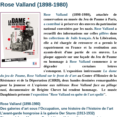
Rose Valland (1898-1980)
Rose Valland
(1898-1980), attachée de
conservation au musée du Jeu de Paume à Paris,
a contribué
à préserver des œuvres du patrimoine
national convoitées par les nazis.
Rose Valland
a
recueilli des informations sur celles
pillées
dans
les
collections de Juifs français
. A la Libération,
elle a été chargée de retrouver et a permis le
rapatriement en France et la restitution aux
ayants-droit d’une partie de ces œuvres. La
plaque apposée sur une façade du Jeu de Paume
en hommage à
Rose Valland
commence à se
dégrader : certaines lettres
s'estompent.
L'exposition intéressante
La dame
du jeu de Paume, Rose Valland sur le front de d'art
au Centre d’Histoire de la
Résistance et de la Déportation (CHRD), deux bandes dessinées remarquables
pour la jeunesse et
L'espionne aux tableaux Rose Valland face au pillage
nazi,
documentaire de Brigitte Chevet lui
rendent hommage. Le musée
Dauphinois présente
l'exposition
"
Rose Valland en quête de l'art spolié
".
Rose Valland (1898-1980)
Des galeries d’art sous l’Occupation, une histoire de l’histoire de l’art
L’avant-garde hongroise à la galerie Der Sturm (1913-1932)