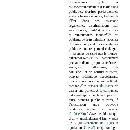
d’intellectuels juifs, «
dysfonctionnements » d’institutions
publiques, d'ordres professionnels
et d'auxiliaires de justice, faillites de
l’Etat dans ses missions
régaliennes, discriminations non
sanctionnées,
establishment
, entités
et bureaucraties incontrôlés ou
oublieux de leurs missions, absence
de mises en jeu de responsabilités
publiques, intérêt général dédaigné,
« système-de-santé-que-le-monde-
entier-nous-envie » partialement
peu sourcilleux, propos antisémites,
soupçons d’affairisme, de
collusions et de conflits d’intérêt,
omerta
médiatique, harcèlements
tous azimuts visant le couple Krief,
menace d'un
huissier de justice
de
casser une porte…
A la confluence
entre politique et santé, à la jonction
entre secteurs public et privé, à
l’articulation entre pouvoirs
politiques nationaux et locaux,
l’affaire Krief
s’avère emblématique
d’un « antisémitisme d’Etat » sous
un «
gouvernement des juges
»
spoliateur.
Une affaire
qui souligne