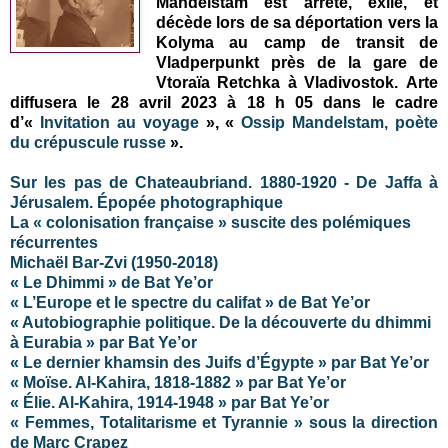
Mandelstam est arrêté, exilé, et
décède lors de sa déportation vers la
Kolyma au camp de transit de
Vladperpunkt près de la gare de
Vtoraïa Retchka à Vladivostok. Arte
diffusera le 28 avril 2023 à 18 h 05 dans le cadre
d’«
Invitation au voyage
», «
Ossip Mandelstam, poète
du crépuscule russe
».
Sur les pas de Chateaubriand. 1880-1920 - De Jaffa à
Jérusalem. Épopée photographique
La « colonisation française » suscite des polémiques
récurrentes
Michaël Bar-Zvi (1950-2018)
« Le Dhimmi » de Bat Ye’or
« L’Europe et le spectre du califat » de Bat Ye’or
« Autobiographie politique. De la découverte du dhimmi
à Eurabia » par Bat Ye’or
« Le dernier khamsin des Juifs d’Égypte » par Bat Ye’or
« Moïse. Al-Kahira, 1818-1882 » par Bat Ye’or
« Élie. Al-Kahira, 1914-1948 » par Bat Ye’or
« Femmes, Totalitarisme et Tyrannie » sous la direction
de Marc Crapez