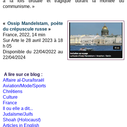
à la fois brutale et tragique durant la montée du
communisme. »
«
Ossip Mandelstam, poète
du crépuscule russe
»
France, 2022, 14 min
Sur Arte le 28 avril 2023 à 18
h 05
Disponible du 22/04/2022 au
22/04/2024
A lire sur ce blog :
Affaire al-Dura/Israël
Aviation/Mode/Sports
Chrétiens
Culture
France
Il ou elle a dit...
Judaïsme/Juifs
Shoah (
Holocaust
)
Articles in English