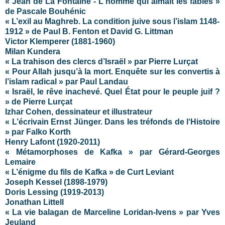
« Jean de La Fontaine - L'homme qui aimait les fables »
de Pascale Bouhénic
« L’exil au Maghreb. La condition juive sous l’islam 1148-
1912 » de Paul B. Fenton et David G. Littman
Victor Klemperer (1881-1960)
Milan Kundera
« La trahison des clercs d’Israël » par Pierre Lurçat
« Pour Allah jusqu’à la mort. Enquête sur les convertis à
l’islam radical » par Paul Landau
« Israël, le rêve inachevé. Quel État pour le peuple juif ?
» de Pierre Lurçat
Izhar Cohen, dessinateur et illustrateur
« L’écrivain Ernst Jünger. Dans les tréfonds de l‘Histoire
»
par Falko Korth
Henry Lafont (1920-2011)
« Métamorphoses de Kafka » par Gérard-Georges
Lemaire
« L’énigme du fils de Kafka » de Curt Leviant
Joseph Kessel (1898-1979)
Doris Lessing (1919-2013)
Jonathan Littell
« La vie balagan de Marceline Loridan-Ivens » par Yves
Jeuland