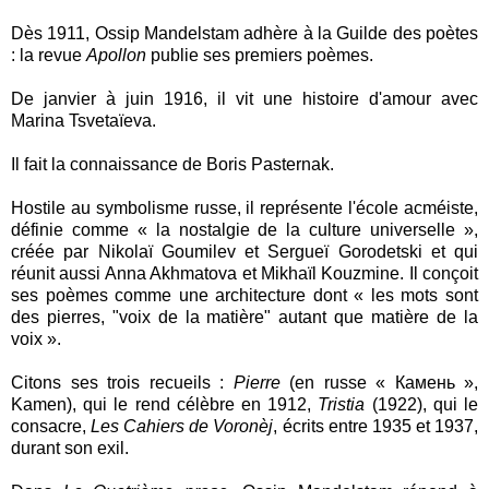
Dès 1911, Ossip Mandelstam adhère à la Guilde des poètes
: la revue
Apollon
publie ses premiers poèmes.
De janvier à juin 1916, il vit une histoire d'amour avec
Marina Tsvetaïeva.
Il fait la connaissance de Boris Pasternak.
Hostile au symbolisme russe, il représente l'école acméiste,
définie comme « la nostalgie de la culture universelle »,
créée par Nikolaï Goumilev et Sergueï Gorodetski et qui
réunit aussi Anna Akhmatova et Mikhaïl Kouzmine. Il conçoit
ses poèmes comme une architecture dont « les mots sont
des pierres, "voix de la matière" autant que matière de la
voix ».
Citons ses trois recueils :
Pierre
(en russe « Камень »,
Kamen), qui le rend célèbre en 1912,
Tristia
(1922), qui le
consacre,
Les Cahiers de Voronèj
, écrits entre 1935 et 1937,
durant son exil.