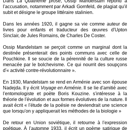
Dans
La Quatrième prose
, Ossip Mandelstam répond à
l'accusation, notamment par Arkadi Gornfeld, de plagiat qu'il
subit et désigne le groupe littéraire stalinien.
Dans les années 1920, il gagne sa vie comme auteur de
livres pour enfants et traducteur des œuvres d'Upton
Sinclair, de Jules Romains, de Charles De Coster.
Ossip Mandelstam se perçoit comme un marginal dont la
destinée présenterait des points communs avec celle de
Pouchkine. Il se soucie de la pérennité de la culture russe
menacée par le bolchevisme. Ce qui nourrit des soupçons
d'« activité contre-révolutionnaire ».
En 1930, Mandelstam se rend en Arménie avec son épouse
Nadejda. Il y écrit
Voyage en Arménie
. Il se lie d'amitié avec
l'entomologiste et poète Boris Kouzine. s'intéresse à la
théorie de l'évolution et aux formes évolutives de la nature. Il
avait écrit « l'étude de la poésie ne deviendrait une science
que lorsqu'on y appliquerait les méthodes de la biologie »
De retour en Union soviétique, il retourne à l'expression
poétique. À l'automne 1933, il écrit un poème satirique de