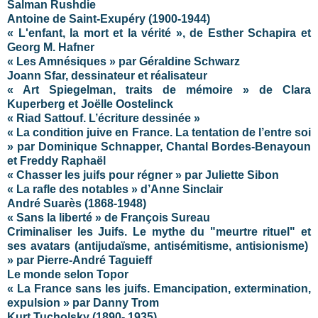
Salman Rushdie
Antoine de Saint-Exupéry (1900-1944)
« L'enfant, la mort et la vérité », de Esther Schapira et
Georg M. Hafner
« Les Amnésiques » par Géraldine Schwarz
Joann Sfar, dessinateur et réalisateur
« Art Spiegelman, traits de mémoire » de Clara
Kuperberg et Joëlle Oostelinck
« Riad Sattouf. L’écriture dessinée »
« La condition juive en France. La tentation de l’entre soi
» par Dominique Schnapper, Chantal Bordes-Benayoun
et Freddy Raphaël
« Chasser les juifs pour régner » par Juliette Sibon
«
La rafle des notables
» d’Anne Sinclair
André Suarès (1868-1948)
« Sans la liberté » de François Sureau
Criminaliser les Juifs. Le mythe du "meurtre rituel" et
ses avatars (antijudaïsme, antisémitisme, antisionisme)
» par Pierre-André Taguieff
Le monde selon Topor
« La France sans les juifs. Emancipation, extermination,
expulsion » par Danny Trom
Kurt Tucholsky (1890- 1935)