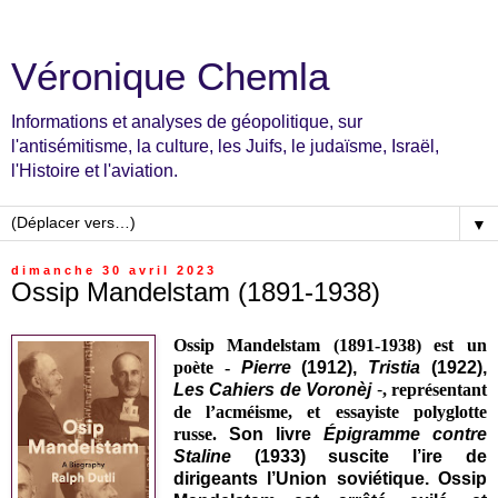
Véronique Chemla
Informations et analyses de géopolitique, sur
l'antisémitisme, la culture, les Juifs, le judaïsme, Israël,
l'Histoire et l'aviation.
▼
dimanche 30 avril 2023
Ossip Mandelstam (1891-1938)
Ossip Mandelstam (1891-1938) est un
poète -
Pierre
(1912),
Tristia
(1922),
Les Cahiers de Voronèj
-
, représentant
de l’acméisme, et essayiste polyglotte
russe.
Son livre
Épigramme contre
Staline
(1933) suscite l’ire de
dirigeants l’Union soviétique. Ossip