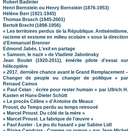
Robert Badinter
Henri Bernstein ou Henry Bernstein (1876-1953)
Hélène Berr (1921-1945)
Thomas Brasch (1945-2001)
Bertolt Brecht (1898-1956)
« Les territoires perdus de la République. Antisémitisme,
racisme et sexisme en milieu scolaire » sous la direction
d’Emmanuel Brenner
Edmond Jabès. L’exil en partage
« Samson, le nazir » de Vladimir Jabotinsky
Jean Boulet (1920-2011), émérite pilote d'essai sur
hélicoptère
« 2017, dernière chance avant le Grand Remplacement –
Changer de peuple ou changer de politique » par
Renaud Camus
« Paul Celan : écrire pour rester humain » par Ullrich H.
Kasten et Hans-Dieter Schütt
« Le procès Céline » d’Antoine de Meaux
Proust, du Temps perdu au temps retrouvé
« Marcel Proust. Du côté de la mère »
« Marcel Proust. La fabrique de l’œuvre »
« Paul Auster - Le jeu du hasard » par Sabine Lidl
« Blaise Cendrars - Comme un roman » par Jean-Michel