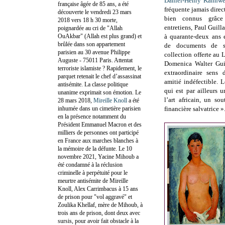
Daniel-Henry Kahnwe
française âgée de 85 ans, a été
fréquente jamais dire
découverte le vendredi 23 mars
bien connus grâce
2018 vers 18 h 30 morte,
entretiens, Paul Guil
poignardée au cri de "Allah
OuAkbar" (Allah est plus grand) et
à quarante-deux ans 
brûlée dans son appartement
de documents de se
parisien au 30 avenue Philippe
collection offerte au
Auguste - 75011 Paris. Attentat
Domenica Walter Gui
terroriste islamiste ? Rapidement, le
extraordinaire sens 
parquet retenait le chef d’assassinat
amitié indéfectible. 
antisémite. La classe politique
qui est par ailleurs 
unanime exprimait son émotion. Le
l’art africain, un sou
28 mars 2018,
Mireille Knoll
a été
inhumée dans un cimetière parisien
financière salvatrice »
en la présence notamment du
Président Emmanuel Macron et des
milliers de personnes ont participé
en France aux marches blanches à
la mémoire de la défunte. Le 10
novembre 2021, Yacine Mihoub a
été condamné à la réclusion
criminelle à perpétuité pour le
meurtre antisémite de Mireille
Knoll, Alex Carrimbacus à 15 ans
de prison pour "vol aggravé" et
Zoulika Khellaf, mère de Mihoub, à
trois ans de prison, dont deux avec
sursis, pour avoir fait obstacle à la