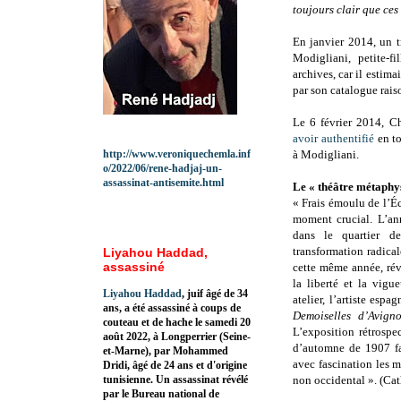
toujours clair que ces
En janvier 2014, un t
Modigliani, petite-f
archives, car il estima
par son catalogue raiso
Le 6 février 2014, Ch
avoir authentifié
en to
http://www.veroniquechemla.inf
à Modigliani.
o/2022/06/rene-hadjaj-un-
assassinat-antisemite.html
Le « théâtre métaphys
« Frais émoulu de l’Éc
moment crucial. L’ann
dans le quartier d
transformation radical
Liyahou Haddad,
assassiné
cette même année, rév
la liberté et la vigu
Liyahou Haddad
, juif âgé de 34
atelier, l’artiste esp
ans, a été assassiné à coups de
Demoiselles d’Avign
couteau et de hache le samedi 20
L’exposition rétrosp
août 2022, à Longperrier (Seine-
d’automne de 1907 fai
et-Marne), par Mohammed
avec fascination les ma
Dridi, âgé de 24 ans et d'origine
tunisienne. Un assassinat révélé
non occidental ». (Cat
par le Bureau national de