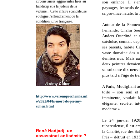
circonstances aggravantes liées au
son enfance. Il s’e
handicap et à la judéité de la
paysages, les seuls de
victime... Cette affaire scandaleuse
sa province natale, la
souligne l'effondrement de la
condition juive française.
Autour de la Promena
Fernande, Chaïm Sou
Anders Osterlind et 
suédoise, connait dep
ses parents, habite C
vaste domaine des « 
derniers nus. Mais a
deux peintres devaien
sa soixante-dix-neuv
plus tard à l’âge de tr
A Paris, Modigliani a
toile – son seul et u
http://www.veroniquechemla.inf
imminente, voulait l
o/2022/04/la-mort-de-jeremy-
élégante, secrète, i
cohen.html
moderne ».
Le 24 janvier 1920
tuberculeuse, il est 
René Hadjadj, un
la Charité, rue des Sa
assassinat antisémite ?
Prés – détruit en 193