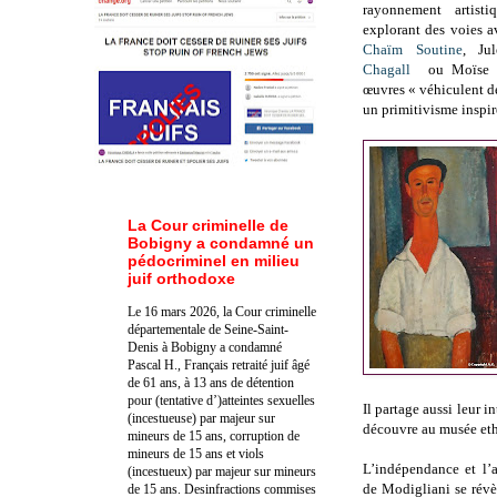
rayonnement artist
explorant des voies av
Chaïm Soutine
, Ju
Chagall
ou Moïse Ki
œuvres « véhiculent de
un primitivisme inspir
La Cour criminelle de
Bobigny a condamné un
pédocriminel en milieu
juif orthodoxe
Le 16 mars 2026, la Cour criminelle
départementale de Seine-Saint-
Denis à Bobigny a condamné
Pascal H., Français retraité juif âgé
de 61 ans, à 13 ans de détention
pour (tentative d’)atteintes sexuelles
Il partage aussi leur in
(incestueuse) par majeur sur
découvre au musée et
mineurs de 15 ans, corruption de
mineurs de 15 ans et viols
L’indépendance et l’a
(incestueux) par majeur sur mineurs
de Modigliani se révèl
de 15 ans. Des
infractions commises