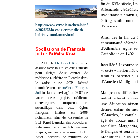
fin du XVIe siècle, Li
Allemands -, bénéficie
livournaise » promulg
édit garantit, notam
https://www.veroniquechemla.inf
d’exercice.
o/2026/03/la-cour-criminelle-de-
bobigny-condamne.html
Ainsi dès la fin du 
communauté séfarade 
d’Alhambra signé sous
Spoliations de Français
juifs : l’affaire Krief
Catholique en 1492.
En 2000, le
Dr Lionel Krief
s’est
Installée à Livourne 
associé avec la Dr Valérie Daneski
», cette « nation hébr
pour diriger deux centres de
familles paternelle,
médecine nucléaire en Picardie dans
d’Amedeo Modigliani
le cadre d’une SCP.
Réputé
mondialement, ce
médecin Français
Malgré des difficultés
Juif
brillant a envisagé en 2007 de
lancer deux projets médicaux
industrielles et comme
d’envergures européenne et
une éducation aiman
scientifique dans cette région
dernier enfant du mé
française.
Initiées en 2008
d’Amedeo, le couple a
notamment afin de dissoudre la
âgé de douze ans, f
SCP Krief Daneski, des procédures
socialiste, Margherita
judiciaires, aux verdicts souvent
le français et sera la
iniques, ont mené à la ruine du Dr
Modigliani, puis Um
Krief.
Inactions de ministres de