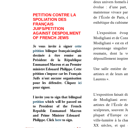
deux univers formels à
évolue : d’une part, 
maintenue vivace par 
PETITION CONTRE LA
de l’École de Paris, 
SPOLIATION DES
esthétique du cubisme
FRANÇAIS
JUIFS/PETITION
L'exposition évoqu
AGAINST DESPOILMENT
OF FRENCH JEWS
Modigliani et de Cons
Modigliani « est en eff
Je vous invite à signer
cette
personnage singulier
pétition
bilingue français/anglais
roumain, dont la v
destinée à être remise au
dépouillement inspirer
Président de la République
Emmanuel Macron et au Premier
Une salle entière de
ministre Edouard Philippe. Cette
pétition s'impose car les Français
artistes et de leurs 
Juifs n'ont aucune organisation
Laurens ».
pour les défendre. Cliquez
ici
pour signer.
L’exposition faisait d
I invite you to sign that bilingual
de Modigliani avec 
petition
which will be passed on
artistes de l’École de
to President of the French
sculpteurs, souvent J
Republic
Emmanuel Macron
plupart d’Europe ce
and Prime Minister
Edouard
Philippe
.
Click
here
to sign.
ville-lumière à la ch
XX siècles, et qui 