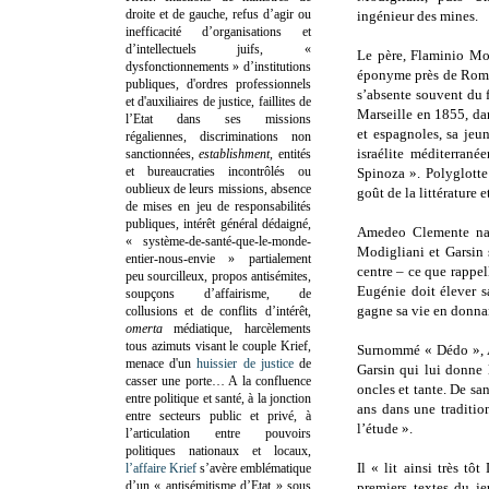
droite et de gauche, refus d’agir ou
ingénieur des mines.
inefficacité d’organisations et
d’intellectuels juifs, «
Le père, Flaminio Mod
dysfonctionnements » d’institutions
éponyme près de Rome,
publiques, d'ordres professionnels
s’absente souvent du f
et d'auxiliaires de justice, faillites de
Marseille en 1855, da
l’Etat dans ses missions
et espagnoles, sa jeu
régaliennes, discriminations non
israélite méditerranée
sanctionnées,
establishment
, entités
et bureaucraties incontrôlés ou
Spinoza ». Polyglotte -
oublieux de leurs missions, absence
goût de la littérature 
de mises en jeu de responsabilités
publiques, intérêt général dédaigné,
Amedeo Clemente naît
« système-de-santé-que-le-monde-
Modigliani et Garsin 
entier-nous-envie » partialement
centre – ce que rappe
peu sourcilleux, propos antisémites,
Eugénie doit élever sa
soupçons d’affairisme, de
gagne sa vie en donnan
collusions et de conflits d’intérêt,
omerta
médiatique, harcèlements
tous azimuts visant le couple Krief,
Surnommé « Dédo », A
menace d'un
huissier de justice
de
Garsin qui lui donne l
casser une porte…
A la confluence
oncles et tante. De san
entre politique et santé, à la jonction
ans dans une traditio
entre secteurs public et privé, à
l’étude ».
l’articulation entre pouvoirs
politiques nationaux et locaux,
Il « lit ainsi très tô
l’affaire Krief
s’avère emblématique
d’un « antisémitisme d’Etat » sous
premiers textes du j