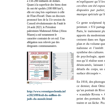
à 150-200 milliards de dollars.
m’expliquant qu’il le
Quant à la superficie des biens dont
ces têtes ont été exp
ils ont été spoliés (100 000 km²),
disposées par palie
elle est cinq fois supérieure à celle
musique spéciale qu’il
de l'Etat d'Israël. Dans un discours
prononcé lors de la 11e session du
Ce geste sculptural é
Conseil révolutionnaire du Fatah le
peinture. « S’il partag
24 août 2023, le Président
palestinien Mahmoud Abbas (Abou
Paris, le traitement p
Mazen) a nié notamment le
apports du modernisme 
caractère contraint de cet exil. Une
croisent dans ses fig
allégation non relevée par des
plan et du volume que 
dirigeants communautaires.
italienne et l’intérê
synthèse des cultures.
de psychologie, apatr
nus qu’il réalise sont
désincarnés, laissan
détails du corps, un
surface découpée ».
En 1916, des photogra
ce dernier, dont Orti
qu’un portrait de Rive
http://www.veroniquechemla.inf
« scandale Rivera ». 
o/2023/09/lexil-du-million-de-
peint des portraits. 
juifs-du-monde.html
traitre et un lâche. Pic