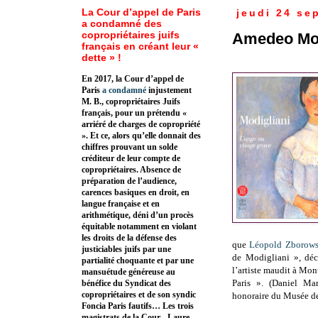
La Cour d’appel de Paris
jeudi 24 se
a condamné des
copropriétaires juifs
Amedeo Mod
français en créant leur «
dette » !
En 2017, la Cour d’appel de
Paris
a condamné
injustement
M. B., copropriétaires Juifs
français, pour un prétendu «
arriéré de charges de copropriété
». Et ce, alors qu’elle donnait des
chiffres prouvant un solde
créditeur de leur compte de
copropriétaires. Absence de
préparation de l’audience,
carences basiques en droit, en
langue française et en
arithmétique, déni d’un procès
équitable notamment en violant
les droits de la défense des
que
Léopold Zborows
justiciables juifs par une
de Modigliani », déc
partialité choquante et par une
l’artiste maudit à Mon
mansuétude généreuse au
Paris ». (Daniel Mar
bénéfice du Syndicat des
copropriétaires et de son syndic
honoraire du Musée de 
Foncia Paris fautifs… Les trois
magistrats de la Cour - Laure