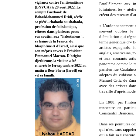
vigilance contre l'antisémitisme
Parallèlement aux in
(BNVCA) le 28 août 2022. Le
lointaines, les « ateli
compte Facebook de
créent des réseaux d’a
Baha/Mohammed Dridi, révèle
sa piété - chahada ou shahada,
« L’ordonnancement ré
profession de foi islamique,
souvent oublier le 
réitérée dans plusieurs posts -
son soutien aux "Palestiniens",
d’émulation qui règnen
sa haine de la France, du
terme générique d’« É
blasphème et d'Israël, ainsi que
artistes espagnols, i
son mépris envers le Président
anglais, américains, me
Emmanuel Macron. D’origine
et aux courants arti
djerbienne, la victime a été
panorama comme le mod
enterrée le 1er septembre 2022 au
parisien rue Caulainc
matin à Beer Sheva (Israël) où
adeptes du cubisme so
vit sa famille.
Manuel Ortiz de Zárat
avec des artistes dan
travaille d’après modè
En 1908, par l’inte
rencontre en partic
Constantin Brancusi.
Dans ses peintures c
qui n’est sans rappele
qui a fait sa signatur