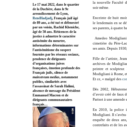
la nouvelle Faculté d
Le 17 mai 2022, dans le quartier
soir même.
de la Duchère, dans le 9e
arrondissement de Lyon,
Enceinte de huit mois
RenéHadjadj
, Français juif âgé
de 89 ans, a été tué et défenestré
le lendemain en se dé
par un voisin, Rachid Kheniche,
ses parents, à quatre h
âgé de 50 ans. Réticences de la
justice à admettre le caractère
Amedeo Modigliani e
antisémite du meurtre,
cimetière du Père-Lac
informations déterminantes sur
ses amis. Depuis 1930,
l’antisémitisme du suspect
fournies par les réseaux sociaux,
Fille de l’artiste, Je
prudence de dirigeants
d’organisations juives
archives de Modiglian
françaises, émotion profonde des
peintre et sculpteur.
Français juifs, silence de
Modigliani à Rome, et
mainstream medias
, notamment
Et ce, « malgré des
con
publics, similarités avec
l’assassinat de Sarah Halimi,
Dès 2002, Hébuterne
absence de message du Président
d’avoir créé de faux 
Emmanuel Macron et de
Parisot à une amende e
dirigeants communautaires
français…
En 2010, la police i
Modigliani. Il s’avéra
enquête de deux ans,
contrefaits et de les 