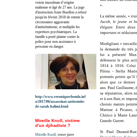
voisin musulman d’origine
».
malienne et âgé de 27 ans. La juge
d'instruction Anne Ihuellou a refusé
La même année, «
tra
jusqu'en février 2018 de retenir la
Jacob, le jeune et b
circonstance aggravante
d'antisémitisme, et multiplie les
élégant. Entre deux
expertises psychiatriques. La
important et séduisan
famille a porté plainte contre la
police pour non assistance à
Modigliani « travaille
personne en danger.
la demande du très j
lui a présenté Max
défenseur le plus act
1914 à 1916. Celui
Pilota - Stella Mari
portraits peints qu’i
alors que ce dernier
ans. Paul Guillaume, 
sa réputation, alors n
http://www.veroniquechemla.inf
et à son flair, et impo
o/2017/06/assassinat-antisemite-
choisis maints peintr
de-sarah-halimi.html
Matisse à Picasso, 
Chirico à Marie Laure
Mireille Knoll, victime
Grande Guerre.
d'un djihadiste ?
Si Paul Durand-Rue
Mireille Knoll
, veuve juive