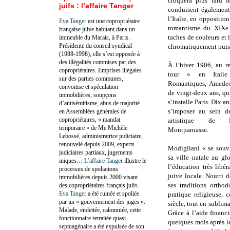
croquera plus tard l
juifs : l’affaire Tanger
conduisent également 
l’Italie, en oppositi
Eva Tanger
est une copropriétaire
romantisme du XIXe si
française juive habitant dans un
taches de couleurs et 
immeuble du Marais, à Paris.
Présidente du conseil syndical
chromatiquement puis
(1988-1998), elle s’est opposée à
des illégalités commises par des
À l’hiver 1906, au r
copropriétaires. Emprises illégales
tour » en Italie
sur des parties communes,
Romantiques, Amedeo
convoitise et spéculation
de vingt-deux ans, qu
immobilières, soupçons
s’installe Paris. Dix an
d’antisémitisme, abus de majorité
s’imposer au sein 
en Assemblées générales de
copropriétaires, « mandat
artistique de 
temporaire » de Me Michèle
Montparnasse.
Lebossé, administratrice judiciaire,
renouvelé depuis 2009, experts
Modigliani « se souv
judiciaires partiaux, jugements
sa ville natale au gl
iniques…
L’affaire Tanger
illustre le
l’éducation très libé
processus de spoliations
juive locale. Nourri 
immobilières depuis 2000 visant
ses traditions ortho
des copropriétaires français juifs.
Eva Tanger
a été ruinée et spoliée
pratique religieuse,
par un « gouvernement des juges ».
siècle, tout en sublima
Malade, endettée, calomniée, cette
Grâce à l’aide financ
fonctionnaire retraitée quasi-
quelques mois après l
septuagénaire a été expulsée de son