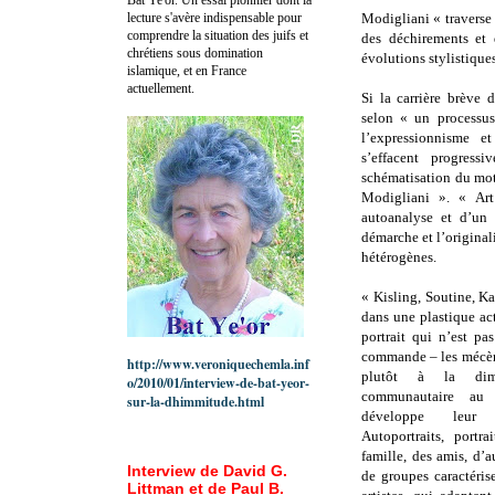
lecture s'avère indispensable pour
Modigliani « traverse 
comprendre la situation des juifs et
des déchirements et 
chrétiens sous domination
évolutions stylistiques
islamique, et en France
actuellement.
Si la carrière brève 
selon « un processus 
l’expressionnisme 
s’effacent progres
schématisation du moti
Modigliani ». « Ar
autoanalyse et d’un p
démarche et l’original
hétérogènes.
« Kisling, Soutine, K
dans une plastique ac
portrait qui n’est pa
commande – les mécène
http://www.veroniquechemla.inf
plutôt à la dime
o/2010/01/interview-de-bat-yeor-
communautaire au 
sur-la-dhimmitude.html
développe leur c
Autoportraits, port
famille, des amis, d’au
Interview de David G.
de groupes caractéris
Littman et de Paul B.