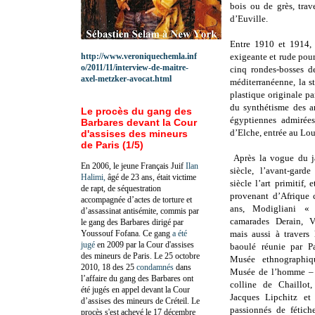
bois ou de grès, trav
d’Euville.
Entre 1910 et 1914, 
http://www.veroniquechemla.inf
exigeante et rude pou
o/2011/11/interview-de-maitre-
cinq rondes-bosses de
axel-metzker-avocat.html
méditerranéenne, la s
plastique originale pa
du synthétisme des ar
Le procès du gang des
égyptiennes admirée
Barbares devant la Cour
d’Elche, entrée au Lo
d'assises des mineurs
de Paris (1/5)
Après la vogue du j
En 2006, le jeune Français Juif
Ilan
siècle, l’avant-gard
Halimi,
âgé de 23 ans, était victime
siècle l’art primitif, 
de rapt, de séquestration
provenant d’Afrique
accompagnée d’actes de torture et
ans, Modigliani «
d’assassinat antisémite, commis par
camarades Derain, V
le gang des Barbares dirigé par
Youssouf Fofana. Ce gang
a été
mais aussi à travers 
jugé
en 2009 par la Cour d'assises
baoulé réunie par Pa
des mineurs de Paris. Le 25 octobre
Musée ethnographiq
2010, 18 des 25
condamnés
dans
Musée de l’homme – 
l’affaire du gang des Barbares ont
colline de Chaillot,
été jugés en appel devant la Cour
Jacques Lipchitz et
d’assises des mineurs de Créteil. Le
passionnés de fétiche
procès s'est achevé le 17 décembre