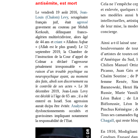
antisémite, est mort
Cela ne l’empêche cep
et enlevée, quelques tr
Le vendredi 19 août 2016,
Jean-
ses modèles aussi b
Louis (Chalom) Levy
, sexagénaire
intellectuelles, artis
français juif, était
agressé
de leur mise, la modes
gravement au couteau par Mehdi
concierge.
Kerkoub, délinquant franco-
algérien multirécidiviste, alors âgé
de 44 ans et
criant
« Allahou Aqbar
Ainsi a-t-il laissé un
» (Allah est le plus grand). Le 12
bouleversante de to
septembre 2019, la Chambre de
d’artistes de toutes o
l’instruction de la Cour d’appel de
d’Amérique du Sud, l
Colmar a déclaré l’agresseur
Chilien Manuel Ortiz
pénalement irresponsable
«
en
Picasso, Juan Gris e
raison d’un trouble psychique ou
Chaïm Soutine ; de P
neuropsychique ayant, au moment
des faits, aboli son discernement ou
femme Renée, Simo
le contrôle de ses actes
»
. Le 30
Baranowski, Henri Ha
décembre 2019, Jean-Louis Levy
Russie, Marie Vassil
est décédé à l’âge de 65 ans ; il a été
Léon Bakst ; de Lit
enterré en Israël. Son agression
Biélorussie, Léon 
aurait du/pu être évitée.
Analyse
de
Pinchus Krémègne ; d
dysfonctionnements occultés et
Tous ses camarades fig
gravissimes impliquant notamment
Chagall
, qui reste bl
la responsabilité de l’Etat.
En 1916, Modigliani 
Cendrars. Engagé dans