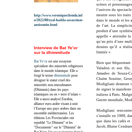
scènes et personnages
l’univers du spectacle 
montre sous les traits
http://www.veroniquechemla.inf
o/2022/08/eyal-hadda-assassinat-
dans le monde et les a
antisemite.html
de l’art. La simplicit
produit d’une synthèse,
appelle « atteindre l
qu’au prix d’une multi
dessins qu’il a réali
Interview de Bat Ye’or
limitée ».
sur la dhimmitude
Bat Ye’or
est une essayiste
Bien que fréquentant d
spécialiste des minorités religieuses
Valadon et son fils, 
dans le monde islamique. Elle a
Amadeo de Souza-Car
forgé le terme
dhimmitude
pour
Chaïm Soutine, Georg
désigner le statut cruel des
Modigliani demeure in
minorités non-musulmanes
de signer le manifeste 
(Dhimmis) dans les pays
islamiques ou en « terre d’islam ».
italiens à Paris. Malgr
Elle a aussi analysé Eurabia,
Guerre mondiale, Modig
alliance euro-arabe visant à unir
l’Europe aux pays arabes dans un
Modigliani rencontr
ensemble méditerranéen. Les
s’installe en 1909, da
éditions Les Provinciales ont
que dans les cafés et
republié "Le Dhimmi" et les
Jacob, Blaise Cendrars
"Documents" sur le "Dhimmi" de
Bat Ye'or. Un essai pionnier dont la