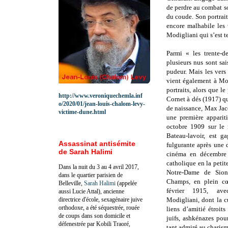
de perdre au combat so
du coude. Son portrait
encore malhabile les 
Modigliani qui s’est t
Parmi « les trente-d
plusieurs nus sont sai
pudeur. Mais les vers
vient également à Mo
portraits, alors que l
http://www.veroniquechemla.inf
Cornet à dés (1917) qu
o/2020/01/jean-louis-chalom-levy-
de naissance, Max Jac
victime-dune.html
une première apparit
octobre 1909 sur le
Bateau-lavoir, est g
Assassinat antisémite
fulgurante après une
de Sarah Halimi
cinéma en décembre 
catholique en la petit
Dans la nuit du 3 au 4 avril 2017,
Notre-Dame de Sion
dans le quartier parisien de
Champs, en plein cœ
Belleville,
Sarah Halimi
(appelée
février 1915, av
aussi Lucie Attal), ancienne
directrice d'école, sexagénaire juive
Modigliani, dont la cu
orthodoxe, a été séquestrée, rouée
liens d’amitié étroit
de coups dans son domicile et
juifs, ashkénazes pou
défenestrée par Kobili Traoré,
tant admiré au charis