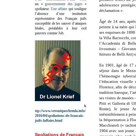
un «
gouvernement des juges
»
adolescence protégée,
spoliateur.
Une affaire
qui souligne
déclamation ».
l’absence d’une institution
représentative des Français juifs
Âgé de 14 ans, après 
susceptible de les sauver d’attaques
peintre à sa mère qui
létales, préalables à leur exil
ses esquisses de 1898
pauvres comme Job.
la Villa Baciocchi, c
l’Accademia di Belle
livournais – Giovann
Istituto de Belli Arti) 
En 1901, âgé de 17 an
séjour dans le Mezzo
l’hémorragie tuberc
l’éducation visuelle
Florence, afin de déco
tradition baroque, l’a
ses visites de musées
Pitti et Galleria di U
h
Rome), le jeune A
ttp://www.veroniquechemla.info/
irrésistiblement à pein
2016/04/spoliations-de-francais-
la fréquentation à Flo
juifs-laffaire.html
Macchiaioli (« tachis
1904 avec son jeune a
Spoliations de Français