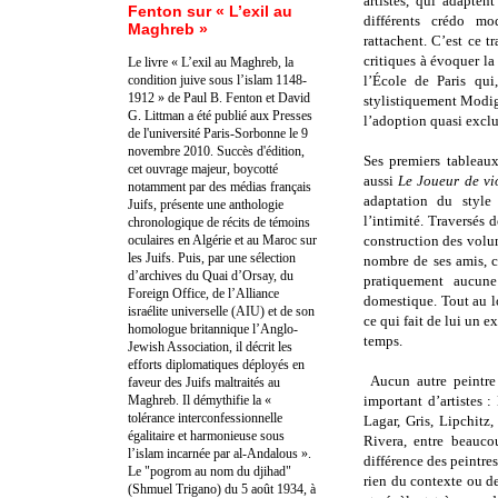
artistes, qui adapten
Fenton sur « L’exil au
différents crédo mo
Maghreb »
rattachent. C’est ce t
critiques à évoquer la
Le livre « L’exil au Maghreb, la
condition juive sous l’islam 1148-
l’École de Paris qu
1912 » de Paul B. Fenton et David
stylistiquement Modigli
G. Littman a été publié aux Presses
l’adoption quasi exclu
de l'université Paris-Sorbonne le 9
novembre 2010. Succès d'édition,
Ses premiers tableau
cet ouvrage majeur, boycotté
aussi
Le Joueur de vi
notamment par des médias français
adaptation du style
Juifs, présente une anthologie
l’intimité. Traversés
chronologique de récits de témoins
oculaires en Algérie et au Maroc sur
construction des volum
les Juifs. Puis, par une sélection
nombre de ses amis, c
d’archives du Quai d’Orsay, du
pratiquement aucune
Foreign Office, de l’Alliance
domestique. Tout au lon
israélite universelle (AIU) et de son
ce qui fait de lui un 
homologue britannique l’Anglo-
temps.
Jewish Association, il décrit les
efforts diplomatiques déployés en
Aucun autre peintre 
faveur des Juifs maltraités au
Maghreb. Il démythifie la «
important d’artistes 
tolérance interconfessionnelle
Lagar, Gris, Lipchitz
égalitaire et harmonieuse sous
Rivera, entre beauco
l’islam incarnée par al-Andalous ».
différence des peintres
Le "pogrom au nom du djihad"
rien du contexte ou d
(Shmuel Trigano) du 5 août 1934, à