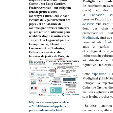
Modigliani et l'Ecole
Comte, Jean-Loup Carrière,
En collaboration ave
Frédéric Arbellot – ont infligé un
(Paris) et des co
déni de justice à leurs
la
Fondation Pi
concitoyens Juifs. Ceux-ci sont
présenté l'exposition
victimes du « gouvernement des
de Paris
réunissant u
juges » et de l’absence de
contrôles par diverses autorités
dont des chefs 
qui ont refusé d’intervenir pour
emblématiques po
rétablir le droit : ministres de la
Modigliani
, ainsi que
Justice et du Logement, parquet,
principales de l’
École 
Groupe Foncia, Chambre du
amis et parfois s
Commerce et de l’Industrie,
et soulignant la singu
Ordres des avocats et des
influences du cubisme, 
huissiers de justice de Paris, etc.
art africain et art
figurative – tableaux, s
Cette
exposition
« es
Modigliani (1884-1920
Retraçant la trajecto
Catherine Grenier, di
met son évolution esth
sont le plus proches ».
http://www.veroniquechemla.inf
Sa thèse : montrer
o/2018/03/la-cour-dappel-de-
comme « la synthèse 
paris-condamne-des.html