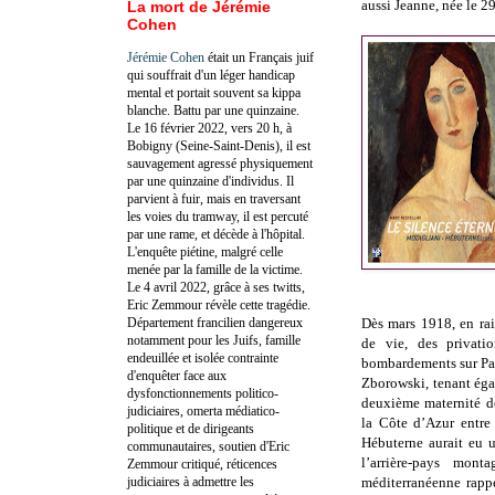
aussi Jeanne, née le 
La mort de Jérémie
Cohen
Jérémie Cohen
était un Français juif
qui souffrait d'un léger handicap
mental et portait souvent sa kippa
blanche. Battu par une quinzaine.
Le 16 février 2022, vers 20 h, à
Bobigny (Seine-Saint-Denis), il est
sauvagement agressé physiquement
par une quinzaine d'individus. Il
parvient à fuir, mais en traversant
les voies du tramway, il est percuté
par une rame, et décède à l'hôpital.
L'enquête piétine, malgré celle
menée par la famille de la victime.
Le 4 avril 2022, grâce à ses twitts,
Eric Zemmour révèle cette tragédie.
Département francilien dangereux
Dès mars 1918, en ra
notamment pour les Juifs, famille
de vie, des privati
endeuillée et isolée contrainte
bombardements sur Pari
d'enquêter face aux
Zborowski, tenant ég
dysfonctionnements politico-
deuxième maternité de
judiciaires, omerta médiatico-
la Côte d’Azur entre
politique et de dirigeants
Hébuterne aurait eu 
communautaires, soutien d'Eric
l’arrière-pays mon
Zemmour critiqué, réticences
judiciaires à admettre les
méditerranéenne rappe