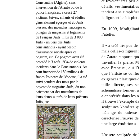
et révèlent très peu 
Constantine (Algérie), sans
détails vestimentaire
intervention de l'Armée ou de la
tendent à se simplifier
police françaises, a causé 27
victimes Juives, enfants et adultes
la figure et le fait pict
généralement égorgés et 26 Juifs
blessés, des incendies, saccages et
En 1909, Modigliani 
pillages de magasins et logements
l’atelier.
de Français Juifs. Plus de 3 000
Juifs - un tiers des Juifs
Il « a créé très peu de
constantinois - ayant besoin
mais celles-ci figuren
d'assistance sociale après ce
de Zarate rapporte que
pogrom, etc. Ce pogrom avait été
précédé le 3 août 1934 de violents
travailler la pierre. 
incidents dans le Constantinois. Au
avec Brancusi, qui l’i
coût financier de 150 millions de
que l’artiste se confr
francs Poincaré de l'époque, il a été
exigences plastiques d
suivi pendant des mois par le
taille directe, ses s
boycott de magasins Juifs, du non
schématisée forment un
paiement par des musulmans de
a appréciée dans les o
leurs dettes auprès de leurs prêteurs
il trouve l’exemple d
Juifs, etc.
sculptures khmères q
mélange de rudesse p
caractérise l’œuvre d
une large érudition ».
L’œuvre sculptée de 