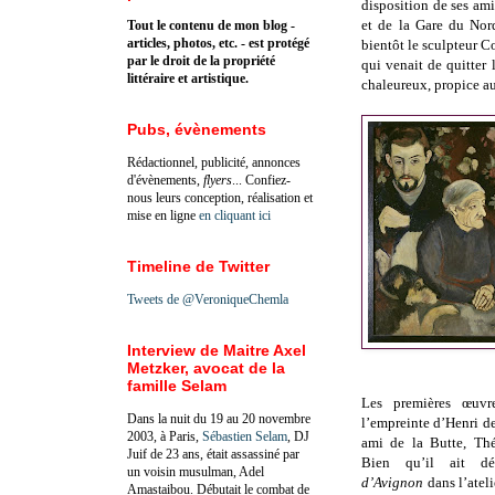
disposition de ses ami
et de la Gare du Nord
Tout le contenu de mon blog -
articles, photos, etc. - est protégé
bientôt le sculpteur 
par le droit de la propriété
qui venait de quitter
littéraire et artistique.
chaleureux, propice a
Pubs, évènements
Rédactionnel, publicité, annonces
d'évènements,
flyers
... Confiez-
nous leurs conception, réalisation et
mise en ligne
en cliquant ici
Timeline de Twitter
Tweets de @VeroniqueChemla
Interview de Maitre Axel
Metzker, avocat de la
famille Selam
Les premières œuvr
Dans la nuit du 19 au 20 novembre
l’empreinte d’Henri d
2003, à Paris,
Sébastien Selam
, DJ
ami de la Butte, Thé
Juif de 23 ans, était assassiné par
Bien qu’il ait d
un voisin musulman, Adel
d’Avignon
dans l’atel
Amastaibou. Débutait le combat de