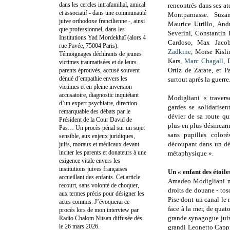
dans les cercles intrafamilial, amical
rencontrés dans ses at
et associatif - dans une communauté
Montparnasse. Suza
juive orthodoxe francilienne -, ainsi
Maurice Utrillo, Andr
que professionnel, dans les
Severini, Constantin
Institutions Yad Mordekhaï (alors 4
Cardoso, Max Jaco
rue Pavée, 75004 Paris).
Zadkine
, Moïse Kisl
Témoignages déchirants de jeunes
Kars,
Marc Chagall
, 
victimes traumatisées et de leurs
Ortiz de Zarate, et P
parents éprouvés, accusé souvent
dénué d’empathie envers les
surtout après la guerre
victimes et en pleine inversion
accusatoire, diagnostic inquiétant
Modigliani « traver
d’un expert psychiatre, direction
gardes se solidarisen
remarquable des débats par le
dévier de sa route qu
Président de la Cour David de
plus en plus désincarn
Pas… Un procès pénal sur un sujet
sans pupilles color
sensible, aux enjeux juridiques,
découpant dans un dé
juifs, moraux et médicaux devant
inciter les parents et donateurs à une
métaphysique ».
exigence vitale envers les
institutions juives françaises
Un « enfant des étoile
accueillant des enfants. Cet article
Amadeo Modigliani naî
recourt, sans volonté de choquer,
droits de douane - tos
aux termes précis pour désigner les
Pise dont un canal le r
actes commis. J’évoquerai ce
face à la mer, de quat
procès lors de mon interview par
grande synagogue juive
Radio Chalom Nitsan diffusée dès
le 26 mars 2026.
grandi Leonetto Cappie