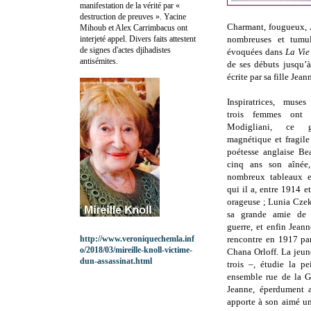
manifestation de la vérité par «
destruction de preuves ». Yacine
Charmant, fougueux, 
Mihoub et Alex Carrimbacus ont
interjeté appel. Divers faits attestent
nombreuses et tumul
de signes d'actes djihadistes
évoquées dans
La Vie
antisémites.
de ses débuts jusqu’à
écrite par sa fille Jea
Inspiratrices, muses
trois femmes ont
Modigliani, ce g
magnétique et fragile 
poétesse anglaise Be
cinq ans son aînée,
nombreux tableaux e
qui il a, entre 1914 e
orageuse ; Lunia Cze
sa grande amie de 
guerre, et enfin Jean
http://www.veroniquechemla.inf
rencontre en 1917 par
o/2018/03/mireille-knoll-victime-
Chana Orloff. La jeune
dun-assassinat.html
trois –, étudie la pe
ensemble rue de la G
Jeanne, éperdument a
apporte à son aimé un