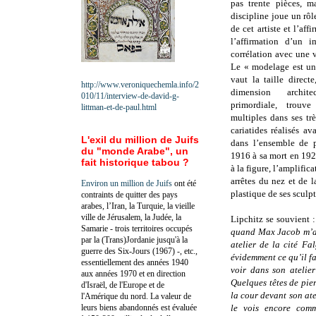
pas trente pièces, m
discipline joue un rôl
de cet artiste et l’aff
l’affirmation d’un i
corrélation avec une 
Le « modelage est un
vaut la taille direc
http://www.veroniquechemla.info/2
dimension archite
010/11/interview-de-david-g-
primordiale, trouv
littman-et-de-paul.html
multiples dans ses t
cariatides réalisés av
L'exil du million de Juifs
dans l’ensemble de p
du "monde Arabe", un
1916 à sa mort en 1920
fait historique tabou ?
à la figure, l’amplific
arrêtes du nez et de l
Environ un million de Juifs
ont été
plastique de ses sculpt
contraints de quitter des pays
arabes, l’Iran, la Turquie, la vieille
ville de Jérusalem, la Judée, la
Lipchitz se souvient 
Samarie - trois territoires occupés
quand Max Jacob m’a 
par la (Trans)Jordanie jusqu'à la
atelier de la cité Fa
guerre des Six-Jours (1967) -, etc.,
évidemment ce qu’il fai
essentiellement des années 1940
voir dans son atelier
aux années 1970 et en direction
Quelques têtes de pier
d'Israël, de l'Europe et de
la cour devant son atel
l'Amérique du nord. La valeur de
leurs biens abandonnés est évaluée
le vois encore comm