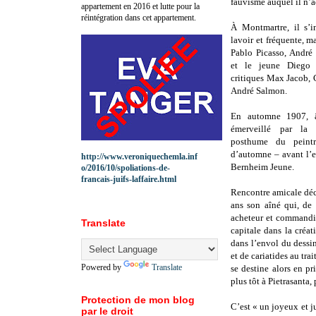
fauvisme auquel il n’a
appartement en 2016 et lutte pour la
réintégration dans cet appartement.
À Montmartre, il s’i
lavoir et fréquente, ma
Pablo Picasso, André 
et le jeune Diego 
critiques Max Jacob, 
André Salmon.
En automne 1907, â
émerveillé par la p
posthume du peint
d’automne – avant l’
http://www.veroniquechemla.inf
Bernheim Jeune.
o/2016/10/spoliations-de-
francais-juifs-laffaire.html
Rencontre amicale déc
ans son aîné qui, de 
acheteur et commandit
Translate
capitale dans la créa
dans l’envol du dessi
et de cariatides au tra
Powered by
Translate
se destine alors en pri
plus tôt à Pietrasanta,
Protection de mon blog
C’est « un joyeux et j
par le droit