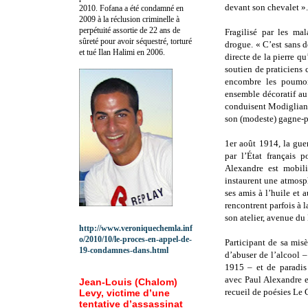
devant son chevalet ».
2010.
Fofana a été c
ondamné en
2009 à la réclusion criminelle à
perpétuité assortie de 22 ans de
Fragilisé par les ma
sûreté pour avoir séquestré, torturé
drogue. « C’est sans d
et tué Ilan Halimi en 2006.
directe de la pierre qu
soutien de praticiens 
encombre les poumons
ensemble décoratif au
conduisent Modigliani
son (modeste) gagne-pa
1er août 1914, la gue
par l’État français 
Alexandre est mobil
instaurent une atmosph
ses amis à l’huile et 
rencontrent parfois à l
son atelier, avenue d
http://www.veroniquechemla.inf
o/2010/10/le-proces-en-appel-de-
Participant de sa mis
19-condamnes-dans.html
d’abuser de l’alcool –
1915 – et de paradis 
avec Paul Alexandre 
Jean-Louis (Chalom)
recueil de poésies Le 
Levy, victime d’une
tentative d’assassinat