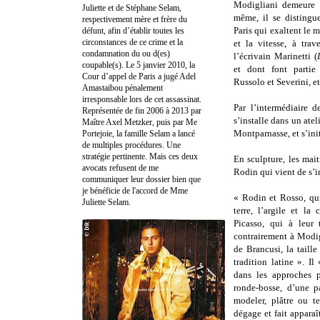
Modigliani demeure 
Juliette et de Stéphane Selam,
même, il se distingue
respectivement mère et frère du
Paris qui exaltent le
défunt, afin d’établir toutes les
circonstances de ce crime et la
et la vitesse, à trav
condamnation du ou d(es)
l’écrivain Marinetti (
coupable(s). Le 5 janvier 2010, la
et dont font partie 
Cour d’appel de Paris a jugé Adel
Russolo et Severini, e
Amastaibou pénalement
irresponsable lors de cet assassinat.
Par l’intermédiaire 
Représentée de fin 2006 à 2013 par
s’installe dans un ate
Maître Axel Metzker, puis par Me
Montparnasse, et s’init
Portejoie, la famille Selam a lancé
de multiples procédures. Une
stratégie pertinente. Mais ces deux
En sculpture, les mai
avocats refusent de me
Rodin qui vient de s’in
communiquer leur dossier bien que
je bénéficie de l'accord de Mme
« Rodin et Rosso, qui
Juliette Selam.
terre, l’argile et la
Picasso, qui à leur
contrairement à Modig
de Brancusi, la taill
tradition latine ». Il
dans les approches p
ronde-bosse, d’une p
modeler, plâtre ou ter
dégage et fait apparaî