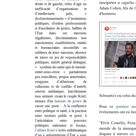
interpréter
a capella 
droite et de gauche, refus d’agir ou
Adam Cohen, fils de l'a
inefficacité d’organisations et
d'honneur.
d’intellectuels juifs, «
dysfonctionnements » d’institutions
publiques, d'ordres professionnels
et d'auxiliaires de justice, faillites de
l’Etat dans ses missions
régaliennes, discriminations non
sanctionnées,
establishment
, entités
et bureaucraties incontrôlés ou
oublieux de leurs missions, absence
de mises en jeu de responsabilités
publiques, intérêt général dédaigné,
« système-de-santé-que-le-monde-
entier-nous-envie » partialement
peu sourcilleux, propos antisémites,
soupçons d’affairisme, de
collusions et de conflits d’intérêt,
omerta
médiatique, harcèlements
Schwartz's ou celui du
tous azimuts visant le couple Krief,
menace d'un
huissier de justice
de
casser une porte…
A la confluence
Pour ce
premier ann
entre politique et santé, à la jonction
événements ont eu lieu
entre secteurs public et privé, à
l’articulation entre pouvoirs
"Elvis Costello, Feis
politiques nationaux et locaux,
monde de la musique
l’affaire Krief
s’avère emblématique
disparu à travers
un 
d’un « antisémitisme d’Etat » sous