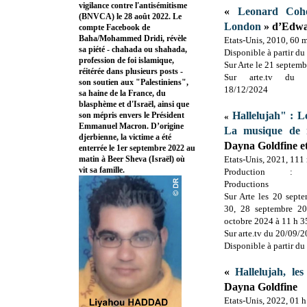
vigilance contre l'antisémitisme
«
Leonard Coh
(BNVCA) le 28 août 2022. Le
London
» d’Edwa
compte Facebook de
Baha/Mohammed Dridi, révèle
Etats-Unis, 2010, 60 
sa piété - chahada ou shahada,
Disponible à partir d
profession de foi islamique,
Sur Arte le 21 septem
réitérée dans plusieurs posts -
Sur arte.tv du 
son soutien aux "Palestiniens",
18/12/2024
sa haine de la France, du
blasphème et d'Israël, ainsi que
Hallelujah" : 
son mépris envers le Président
«
Emmanuel Macron. D’origine
La musique de 
djerbienne, la victime a été
Dayna Goldfine e
enterrée le 1er septembre 2022 au
matin à Beer Sheva (Israël) où
Etats-Unis, 2021, 111
vit sa famille.
Production : Ke
Productions
Sur Arte les 20 sept
30, 28 septembre 2
octobre 2024 à 11 h 3
Sur arte.tv du 20/09/
Disponible à partir d
«
Hallelujah, l
Dayna Goldfine
Etats-Unis, 2022, 01 h