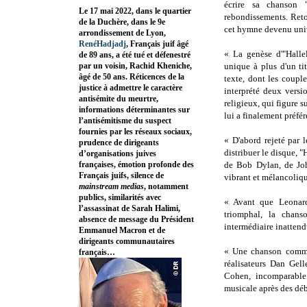
écrire sa chanson 
Le 17 mai 2022, dans le quartier
rebondissements. Reto
de la Duchère, dans le 9e
cet hymne devenu univ
arrondissement de Lyon,
RenéHadjadj
, Français juif âgé
« La genèse d'"Halle
de 89 ans, a été tué et défenestré
par un voisin, Rachid Kheniche,
unique à plus d'un tit
âgé de 50 ans. Réticences de la
texte, dont les couple
justice à admettre le caractère
interprété deux versi
antisémite du meurtre,
religieux, qui figure s
informations déterminantes sur
lui a finalement préfér
l’antisémitisme du suspect
fournies par les réseaux sociaux,
« D'abord rejeté par 
prudence de dirigeants
distribuer le disque, "
d’organisations juives
françaises, émotion profonde des
de Bob Dylan, de Joh
Français juifs, silence de
vibrant et mélancoliqu
mainstream medias
, notamment
publics, similarités avec
« Avant que Leonar
l’assassinat de Sarah Halimi,
triomphal, la chan
absence de message du Président
intermédiaire inattend
Emmanuel Macron et de
dirigeants communautaires
« Une chanson comme p
français…
réalisateurs Dan Gel
Cohen, incomparable
musicale après des débu