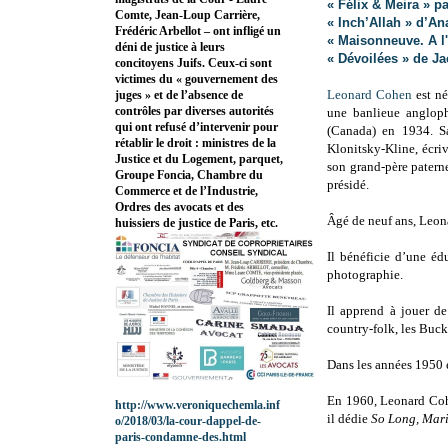
« Félix & Meira » 
Comte, Jean-Loup Carrière,
« Inch’Allah » d’An
Frédéric Arbellot – ont infligé un
« Maisonneuve. A l
déni de justice à leurs
« Dévoilées » de J
concitoyens Juifs. Ceux-ci sont
victimes du « gouvernement des
Leonard Cohen
est né
juges » et de l’absence de
contrôles par diverses autorités
une banlieue anglop
qui ont refusé d’intervenir pour
(Canada) en 1934. S
rétablir le droit : ministres de la
Klonitsky-Kline, écri
Justice et du Logement, parquet,
son grand-père patern
Groupe Foncia, Chambre du
présidé.
Commerce et de l’Industrie,
Ordres des avocats et des
Âgé de neuf ans, Leon
huissiers de justice de Paris, etc.
Il bénéficie d’une édu
photographie.
Il apprend à jouer d
country-folk, les Buc
Dans les années 1950 e
En 1960, Leonard Coh
http://www.veroniquechemla.inf
il dédie
So Long, Mari
o/2018/03/la-cour-dappel-de-
paris-condamne-des.html