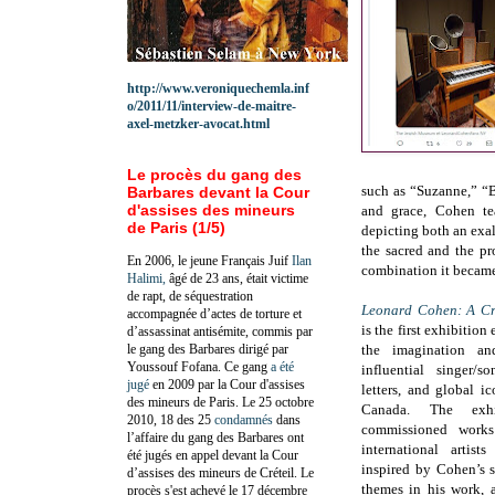
http://www.veroniquechemla.inf
o/2011/11/interview-de-maitre-
axel-metzker-avocat.html
Le procès du gang des
such as “Suzanne,” “B
Barbares devant la Cour
d'assises des mineurs
and grace, Cohen tea
de Paris (1/5)
depicting both an exal
the sacred and the pr
En 2006, le jeune Français Juif
Ilan
combination it became
Halimi,
âgé de 23 ans, était victime
de rapt, de séquestration
Leonard Cohen: A Cr
accompagnée d’actes de torture et
is the first exhibition
d’assassinat antisémite, commis par
le gang des Barbares dirigé par
the imagination an
Youssouf Fofana. Ce gang
a été
influential singer/s
jugé
en 2009 par la Cour d'assises
letters, and global i
des mineurs de Paris. Le 25 octobre
Canada. The exhi
2010, 18 des 25
condamnés
dans
commissioned work
l’affaire du gang des Barbares ont
international artis
été jugés en appel devant la Cour
inspired by Cohen’s s
d’assises des mineurs de Créteil. Le
themes in his work, 
procès s'est achevé le 17 décembre