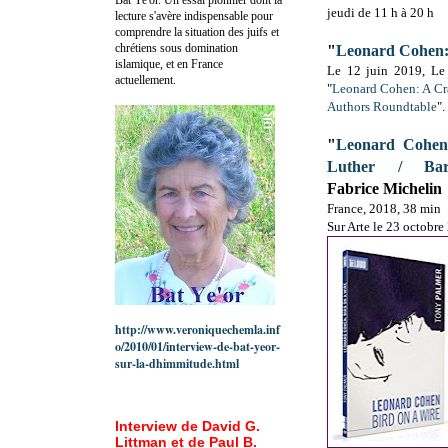
jeudi de 11 h à 20 h
lecture s'avère indispensable pour
comprendre la situation des juifs et
chrétiens sous domination
"
Leonard Cohen:
islamique, et en France
Le 12 juin 2019, Le 
actuellement.
"
Leonard Cohen: A Cr
Authors Roundtable
".
"
Leonard Cohen
Luther / Barc
Fabrice Michelin
France, 2018, 38 min
Sur Arte le 23 octobre
http://www.veroniquechemla.inf
o/2010/01/interview-de-bat-yeor-
sur-la-dhimmitude.html
Interview de David G.
Littman et de Paul B.