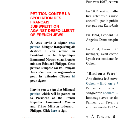
Puis vers 1967, ce tren
En 1984, sort son al
PETITION CONTRE LA
très célèbres :
Danse
SPOLIATION DES
accueilli, par le publ
FRANÇAIS
sort pas aux États-Uni
JUIFS/PETITION
AGAINST DESPOILMENT
OF FRENCH JEWS
En 1994, Leonard Coh
Angeles. Deux ans plus
Je vous invite à signer
cette
pétition
bilingue français/anglais
En 2004, Leonard C
destinée à être remise au
manager, l'avait escro
Président de la République
Lynch est condamnée, 
Emmanuel Macron et au Premier
Cohen.
ministre Edouard Philippe. Cette
pétition s'impose car les Français
Juifs n'ont aucune organisation
"Bird on a Wire"
pour les défendre. Cliquez
ici
Arte diffusa le 3 no
pour signer.
Cohen - Bird on a 
Palmer.
« Il y a un
I invite you to sign that bilingual
songwriter
Leonard 
petition
which will be passed on
hommage avec ce doc
to President of the French
Republic
Emmanuel Macron
Palmer, qui l'avait 
and Prime Minister
Edouard
européenne de 1972 »
Philippe
.
Click
here
to sign.
« À l'origine, il 