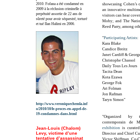
2010.
Fofana a été c
ondamné en
showcasing Cohen’s 
2009 à la réclusion criminelle à
an innovative multim
perpétuité assortie de 22 ans de
visitors can hear cove
sûreté pour avoir séquestré, torturé
Moby; and The Nation
et tué Ilan Halimi en 2006.
Reed Parry, among oth
"
Participating Artists
:
Kara Blake
Candice Breitz
Janet Cardiff & Georg
Christophe Chassol
Daily Tous Les Jours
Tacita Dean
Kota Ezawa
George Fok
Ari Folman
Jon Rafman
Taryn Simon"
http://www.veroniquechemla.inf
o/2010/10/le-proces-en-appel-de-
19-condamnes-dans.html
"Organized by 
contemporain de 
exhibition
is curated
Jean-Louis (Chalom)
Levy, victime d’une
Director and Chief Cu
tentative d’assassinat
Victor Shiffman, Co-