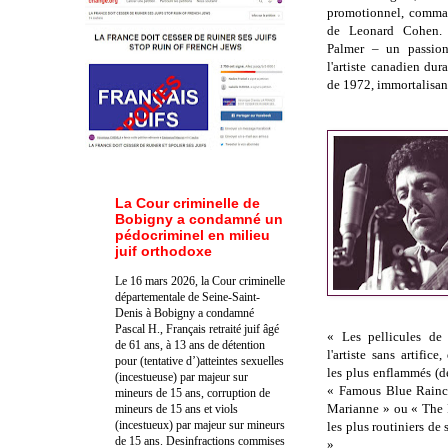
promotionnel, comma
de Leonard Cohen. A
Palmer – un passio
l'artiste canadien du
de 1972, immortalisan
La Cour criminelle de
Bobigny a condamné un
pédocriminel en milieu
juif orthodoxe
Le 16 mars 2026, la Cour criminelle
départementale de Seine-Saint-
Denis à Bobigny a condamné
Pascal H., Français retraité juif âgé
« Les pellicules d
de 61 ans, à 13 ans de détention
l'artiste sans artific
pour (tentative d’)atteintes sexuelles
les plus enflammés (d
(incestueuse) par majeur sur
« Famous Blue Rainc
mineurs de 15 ans, corruption de
Marianne » ou « The 
mineurs de 15 ans et viols
(incestueux) par majeur sur mineurs
les plus routiniers de
de 15 ans. Des
infractions commises
».