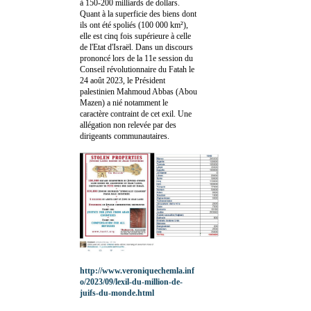
à 150-200 milliards de dollars.
Quant à la superficie des biens dont
ils ont été spoliés (100 000 km²),
elle est cinq fois supérieure à celle
de l'Etat d'Israël. Dans un discours
prononcé lors de la 11e session du
Conseil révolutionnaire du Fatah le
24 août 2023, le Président
palestinien Mahmoud Abbas (Abou
Mazen) a nié notamment le
caractère contraint de cet exil. Une
allégation non relevée par des
dirigeants communautaires.
http://www.veroniquechemla.inf
o/2023/09/lexil-du-million-de-
juifs-du-monde.html