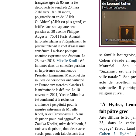
française âgée de 85 ans, a été
découverte le vendredi 23 mars
2018 vers 18 h 30 morte,
poignardée au cri de "Allah
OuAkbar" (Allah est plus grand) et
brûlée dans son appartement
parisien au 30 avenue Philippe
Auguste - 75011 Paris. Attentat
terroriste islamiste ? Rapidement, le
parquet retenait le chef d’assassinat
antisémite. La classe politique
sa famille bourgeoise
unanime exprimait son émotion. Le
Cohen s’évade en arp
28 mars 2018,
Mireille Knoll
a été
inhumée dans un cimetière parisien
Montréal. Son p
en la présence notamment du
"Suzanne", est une l
Président Emmanuel Macron et des
ville natale." "Son p
milliers de personnes ont participé
acte de rébellion s
en France aux marches blanches à
spirituelle. Il y crit
la mémoire de la défunte. Le 10
religion juive".
novembre 2021, Yacine Mihoub a
été condamné à la réclusion
"À Hydra, Leon
criminelle à perpétuité pour le
meurtre antisémite de Mireille
fait pâtre grec"
Knoll, Alex Carrimbacus à 15 ans
Arte diffusa le 20 j
de prison pour "vol aggravé" et
25, dans le cadre 
Zoulika Khellaf, mère de Mihoub, à
voyage" (Stadt Land
trois ans de prison, dont deux avec
sursis, pour avoir fait obstacle à la
Cohen à Hydra
" 