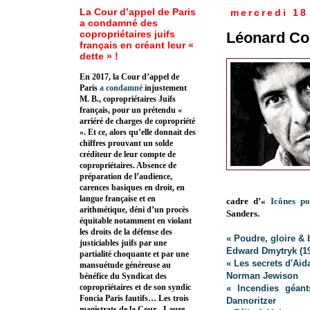
La Cour d’appel de Paris
mercredi 18
a condamné des
copropriétaires juifs
Léonard Co
français en créant leur «
dette » !
En 2017, la Cour d’appel de
Paris
a condamné
injustement
M. B., copropriétaires Juifs
français, pour un prétendu «
arriéré de charges de copropriété
». Et ce, alors qu’elle donnait des
chiffres prouvant un solde
créditeur de leur compte de
copropriétaires. Absence de
préparation de l’audience,
carences basiques en droit, en
langue française et en
cadre d’«
Icônes p
arithmétique, déni d’un procès
Sanders.
équitable notamment en violant
les droits de la défense des
« Poudre, gloire &
justiciables juifs par une
Edward Dmytryk (19
partialité choquante et par une
« Les secrets d'Ai
mansuétude généreuse au
Norman Jewison
bénéfice du Syndicat des
copropriétaires et de son syndic
« Incendies géan
Foncia Paris fautifs… Les trois
Dannoritzer
magistrats de la Cour - Laure