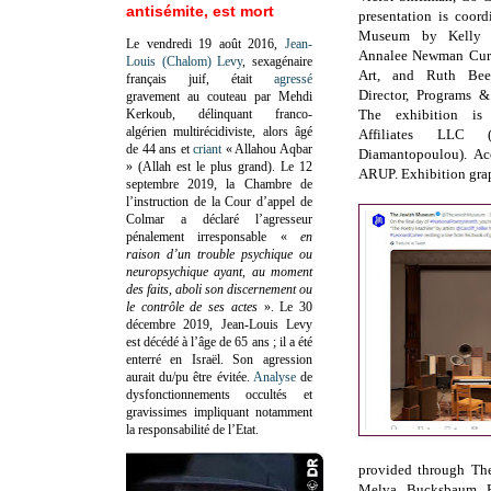
antisémite, est mort
presentation is coord
Museum by Kelly T
Le vendredi 19 août 2016,
Jean-
Annalee Newman Cura
Louis (Chalom) Levy
, sexagénaire
Art, and Ruth Bee
français juif, était
agressé
Director, Programs & 
gravement au couteau par Mehdi
Kerkoub, délinquant franco-
The exhibition i
algérien multirécidiviste, alors âgé
Affiliates LLC (
de 44 ans et
criant
« Allahou Aqbar
Diamantopoulou). Ac
» (Allah est le plus grand). Le 12
ARUP. Exhibition grap
septembre 2019, la Chambre de
l’instruction de la Cour d’appel de
Colmar a déclaré l’agresseur
pénalement irresponsable
«
en
raison d’un trouble psychique ou
neuropsychique ayant, au moment
des faits, aboli son discernement ou
le contrôle de ses actes
»
. Le 30
décembre 2019, Jean-Louis Levy
est décédé à l’âge de 65 ans ; il a été
enterré en Israël. Son agression
aurait du/pu être évitée.
Analyse
de
dysfonctionnements occultés et
gravissimes impliquant notamment
la responsabilité de l’Etat.
provided through The
Melva Bucksbaum F