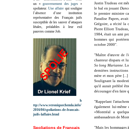
Justin Trudeau est mê
un «
gouvernement des juges
»
le bal en jouant
Dance
spoliateur.
Une affaire
qui souligne
l’absence d’une institution
le premier ministre c
représentative des Français juifs
Paradise Papers, avai
susceptible de les sauver d’attaques
Grégoire, a récité la
létales, préalables à leur exil
Pierre Elliott Trudea
pauvres comme Job.
1984, était un ami pr
hommes qui portèrent
octobre 2000".
"Maître d'œuvre de l'
chanteur disparu et 
So long Marianne
. Lo
dernières instruction
mère et mon père [...]
Soulignant la modest
qu'il aurait préféré ê
décourager d'en faire 
h
"Rappelant l'attachem
ttp://www.veroniquechemla.info/
également lui-même d
2016/04/spoliations-de-francais-
«Montréal a quelq
juifs-laffaire.html
ambassadeurs de Montré
Spoliations de Français
"Mais les hommages à 