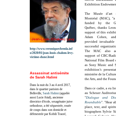
Exhibition Endowmen
The Musée d’art 
Montréal (MAC), "a 
funded by the G
Québec, thanks Leon
support of this exhib
Adam Cohen, an
provided invaluable 
successful organizat
http://www.veroniquechemla.inf
The MAC also ac
o/2020/01/jean-louis-chalom-levy-
support of CBC/Radi
victime-dune.html
National Film Board 
as Sony Music and S
exhibition’s presen
Assassinat antisémite
ministère de la Cultu
de Sarah Halimi
the Arts, and the Foun
Dans la nuit du 3 au 4 avril 2017,
Dans ce cadre, a eu li
dans le quartier parisien de
au Scheuer Auditori
Belleville,
Sarah Halimi
(appelée
aussi Lucie Attal), ancienne
"
Dialogue and Dis
directrice d'école, sexagénaire juive
Roundtable
". "Hear a
orthodoxe, a été séquestrée, rouée
place, text, and spiri
de coups dans son domicile et
biographers Sylvie 
défenestrée par Kobili Traoré,