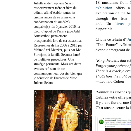
18 musicians from 
Juliette et de Stéphane Selam,
exhibition
offers a
respectivement mère et frère du
défunt, afin d’établir toutes les
exploration of the b
circonstances de ce crime et la
through the lens 
condamnation du ou d(es)
art".
Un
livret p
coupable(s). Le 5 janvier 2010, la
disponible.
Cour d’appel de Paris a jugé Adel
Amastaibou pénalement
Citons
ce refrain d'“
A
irresponsable lors de cet assassinat.
"The Future" véhic
Représentée de fin 2006 à 2013 par
d'espoir émergeant de l
Maître Axel Metzker, puis par Me
Portejoie, la famille Selam a lancé
de multiples procédures. Une
"Ring the bells that st
stratégie pertinente. Mais ces deux
Forget your perfect of
avocats refusent de me
There is a crack, a cr
communiquer leur dossier bien que
That’s how the light ge
je bénéficie de l'accord de Mme
—Leonard Cohen
Juliette Selam.
"Sonnez les cloches q
Oubliez votre offre par
Il y a une fissure, une
C'est ainsi qu'entre la