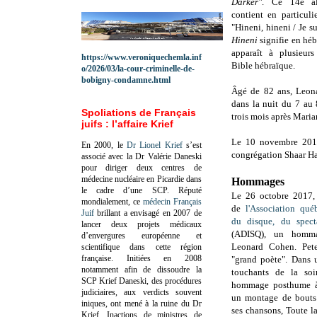
Darker"
. Ce 14e al
contient en particuli
"Hineni, hineni / Je s
Hineni
signifie en héb
apparaît à plusieurs
https://www.veroniquechemla.inf
Bible hébraïque.
o/2026/03/la-cour-criminelle-de-
bobigny-condamne.html
Âgé de 82 ans, Leon
dans la nuit du 7 au
Spoliations de Français
trois mois après Mari
juifs : l’affaire Krief
Le 10 novembre 2016,
En 2000, le
Dr Lionel Krief
s’est
congrégation Shaar Ha
associé avec la Dr Valérie Daneski
pour diriger deux centres de
médecine nucléaire en Picardie dans
Hommages
le cadre d’une SCP.
Réputé
Le 26 octobre 2017, 
mondialement, ce
médecin Français
de
l'Association qué
Juif
brillant a envisagé en 2007 de
du disque, du spect
lancer deux projets médicaux
(ADISQ), un hom
d’envergures européenne et
Leonard Cohen. Pete
scientifique dans cette région
française.
Initiées en 2008
"grand poète". Dans 
notamment afin de dissoudre la
touchants de la so
SCP Krief Daneski, des procédures
hommage posthume à
judiciaires, aux verdicts souvent
un montage de bouts 
iniques, ont mené à la ruine du Dr
ses chansons, Toute la
Krief.
Inactions de ministres de