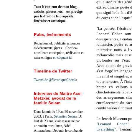
qui a inspiré des géné
Tout le contenu de mon blog -
extraordinaire poète 
articles, photos, etc. - est protégé
que signifie le fait d’
par le droit de la propriété
du corps et de l’esprit"
littéraire et artistique.
"La pensée, l’écritur
Leonard Cohen sont 
Pubs, évènements
désespérantes. Pendan
Rédactionnel, publicité, annonces
romancier, poète et a
d'évènements,
flyers
... Confiez-
interprète nous a l
nous leurs conception, réalisation et
mélancolie mais auss
mise en ligne
en cliquant ici
profondes sur l’éta
Avec autant de gravit
Timeline de Twitter
s’est forgé un langa
inventif et singulier, 
Tweets de @VeroniqueChemla
toute terrestre. À l’i
brume en velours »
chuchotements râpeux 
Interview de Maitre Axel
des arrangements sim
Metzker, avocat de la
famille Selam
entrelacement du sacr
combinaison si formida
Dans la nuit du 19 au 20 novembre
2003, à Paris,
Sébastien Selam
, DJ
Le Jewish Museum pr
Juif de 23 ans, était assassiné par
"
Leonard Cohen
un voisin musulman, Adel
Everything
". "Featur
Amastaibou. Débutait le combat de