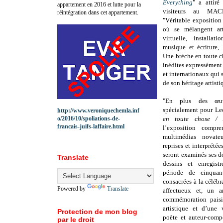
Everything
" a attir
appartement en 2016 et lutte pour la
visiteurs au MA
réintégration dans cet appartement.
"Véritable exposition
où se mélangent arts
virtuelle, installati
musique et écriture
Une brèche en toute c
inédites expressément
et internationaux qui 
de son héritage artisti
"En plus des œuv
spécialement pour L
http://www.veroniquechemla.inf
o/2016/10/spoliations-de-
en toute chose / 
francais-juifs-laffaire.html
l’exposition compr
multimédias novate
reprises et interprété
seront examinés ses d
Translate
dessins et enregist
période de cinquan
consacrées à la céléb
Powered by
Translate
affectueux et, un 
commémoration paisi
artistique et d’une 
Protection de mon blog
poète et auteur-compo
par le droit