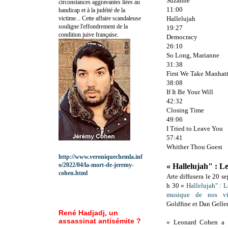
Suzanne
circonstances aggravantes liées au
11:00
handicap et à la judéité de la
victime... Cette affaire scandaleuse
Hallelujah
souligne l'effondrement de la
19:27
condition juive française.
Democracy
26:10
So Long, Marianne
31:38
First We Take Manhat
38:08
If It Be Your Will
42:32
Closing Time
49:06
I Tried to Leave You
57:41
Whither Thou Goest
http://www.veroniquechemla.inf
o/2022/04/la-mort-de-jeremy-
« Hallelujah" : L
cohen.html
Arte diffusera le 20 
h 30 «
Hallelujah" : 
musique de nos vi
Goldfine et Dan Gelle
René Hadjadj, un
assassinat antisémite ?
« Leonard Cohen a 