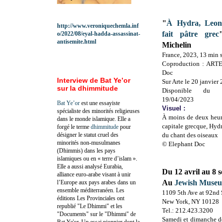
"
À Hydra, Leon
http://www.veroniquechemla.inf
fait pâtre grec
o/2022/08/eyal-hadda-assassinat-
antisemite.html
Michelin
France, 2023, 13 min 
Coproduction : ARTE
Doc
Interview de Bat Ye’or
Sur Arte le 20 janvier
sur la dhimmitude
Disponible du 
19/04/2023
Bat Ye’or
est une essayiste
Visuel :
spécialiste des minorités religieuses
À moins de deux heur
dans le monde islamique. Elle a
capitale grecque, Hydr
forgé le terme
dhimmitude
pour
désigner le statut cruel des
du chant des oiseaux
minorités non-musulmanes
© Elephant Doc
(Dhimmis) dans les pays
islamiques ou en « terre d’islam ».
Elle a aussi analysé Eurabia,
Du 12 avril au 8 
alliance euro-arabe visant à unir
Au
Jewish Muse
l’Europe aux pays arabes dans un
ensemble méditerranéen. Les
1109 5th Ave at 92nd 
éditions Les Provinciales ont
New York, NY 10128
republié "Le Dhimmi" et les
Tel.: 212.423.3200
"Documents" sur le "Dhimmi" de
Samedi et dimanche de
Bat Ye'or. Un essai pionnier dont la