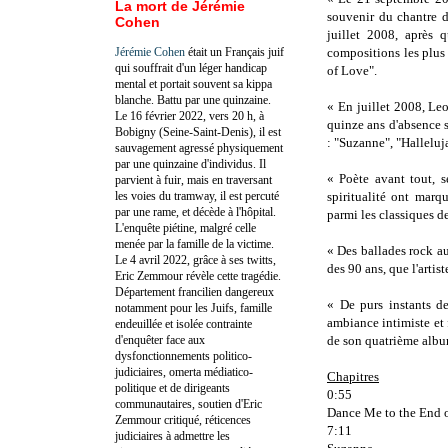
La mort de Jérémie
souvenir du chantre d
Cohen
juillet 2008, après 
Jérémie Cohen
était un Français juif
compositions les plus
qui souffrait d'un léger handicap
of Love".
mental et portait souvent sa kippa
blanche. Battu par une quinzaine.
« En juillet 2008, Le
Le 16 février 2022, vers 20 h, à
quinze ans d'absence 
Bobigny (Seine-Saint-Denis), il est
: "Suzanne", "Hallelu
sauvagement agressé physiquement
par une quinzaine d'individus. Il
« Poète avant tout, s
parvient à fuir, mais en traversant
les voies du tramway, il est percuté
spiritualité ont marq
par une rame, et décède à l'hôpital.
parmi les classiques de
L'enquête piétine, malgré celle
menée par la famille de la victime.
« Des ballades rock au
Le 4 avril 2022, grâce à ses twitts,
des 90 ans, que l'artis
Eric Zemmour révèle cette tragédie.
Département francilien dangereux
« De purs instants d
notamment pour les Juifs, famille
ambiance intimiste et 
endeuillée et isolée contrainte
d'enquêter face aux
de son quatrième albu
dysfonctionnements politico-
judiciaires, omerta médiatico-
Chapitres
politique et de dirigeants
0:55
communautaires, soutien d'Eric
Dance Me to the End 
Zemmour critiqué, réticences
7:11
judiciaires à admettre les