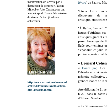
manifestation de la vérité par «
Hydra
) de Fabrice Mi
destruction de preuves ». Yacine
Mihoub et Alex Carrimbacus ont
"Linda Lorin no
interjeté appel. Divers faits attestent
découverte de no
de signes d'actes djihadistes
artistique, culturel et 
antisémites.
"À Hydra, Leonard Co
heures d’Athènes, est 
artistiques grecs et é
parmi l'avant-garde l
Égée pour terminer un
s’épanouit et joue l
profonde, mais nimbée
« Leonard Cohen 
«
Icônes pop
. Ces 
l'histoire et sont rest
mémoire collective.
grandes icônes de la c
http://www.veroniquechemla.inf
o/2018/03/mireille-knoll-victime-
Arte diffusera le 21 
dun-assassinat.html
h 20, dans le cadre
d’Edward Sanders.
« Le 21 septembre 20