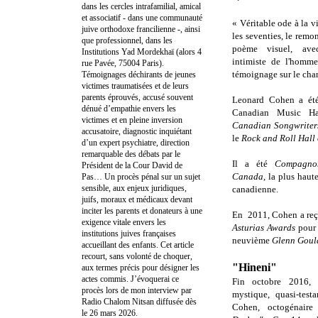
dans les cercles intrafamilial, amical
et associatif - dans une communauté
« Véritable ode à la vi
juive orthodoxe francilienne -, ainsi
les seventies, le remon
que professionnel, dans les
poème visuel, av
Institutions Yad Mordekhaï (alors 4
intimiste de l'homme
rue Pavée, 75004 Paris).
témoignage sur le cha
Témoignages déchirants de jeunes
victimes traumatisées et de leurs
parents éprouvés, accusé souvent
Leonard Cohen a été
dénué d’empathie envers les
Canadian Music H
victimes et en pleine inversion
Canadian Songwriter
accusatoire, diagnostic inquiétant
le
Rock and Roll Hall
d’un expert psychiatre, direction
remarquable des débats par le
Il a été
Compagno
Président de la Cour David de
Canada
, la plus haut
Pas… Un procès pénal sur un sujet
sensible, aux enjeux juridiques,
canadienne.
juifs, moraux et médicaux devant
inciter les parents et donateurs à une
En 2011, Cohen a re
exigence vitale envers les
Asturias Awards
pour l
institutions juives françaises
neuvième
Glenn Goul
accueillant des enfants. Cet article
recourt, sans volonté de choquer,
"Hineni"
aux termes précis pour désigner les
actes commis. J’évoquerai ce
Fin octobre 2016, e
procès lors de mon interview par
mystique, quasi-tes
Radio Chalom Nitsan diffusée dès
Cohen, octogénair
le 26 mars 2026.