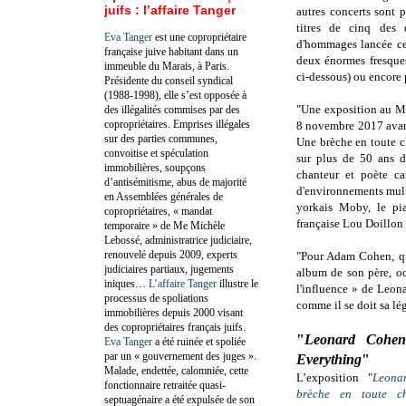
juifs : l’affaire Tanger
autres concerts sont p
titres de cinq des
Eva Tanger
est une copropriétaire
d'hommages lancée ce
française juive habitant dans un
deux énormes fresques m
immeuble du Marais, à Paris.
ci-dessous) ou encore 
Présidente du conseil syndical
(1988-1998), elle s’est opposée à
"Une exposition au M
des illégalités commises par des
copropriétaires. Emprises illégales
8 novembre 2017 avant 
sur des parties communes,
Une brèche en toute ch
convoitise et spéculation
sur plus de 50 ans d
immobilières, soupçons
chanteur et poète c
d’antisémitisme, abus de majorité
d'environnements mult
en Assemblées générales de
yorkais Moby, le pi
copropriétaires, « mandat
française Lou Doillon p
temporaire » de Me Michèle
Lebossé, administratrice judiciaire,
renouvelé depuis 2009, experts
"Pour Adam Cohen, qu
judiciaires partiaux, jugements
album de son père, o
iniques…
L’affaire Tanger
illustre le
l'influence » de Leon
processus de spoliations
comme il se doit sa lé
immobilières depuis 2000 visant
des copropriétaires français juifs.
"
Leonard Cohen
Eva Tanger
a été ruinée et spoliée
par un « gouvernement des juges ».
Everything
"
Malade, endettée, calomniée, cette
L’exposition "
Leona
fonctionnaire retraitée quasi-
brèche en toute c
septuagénaire a été expulsée de son