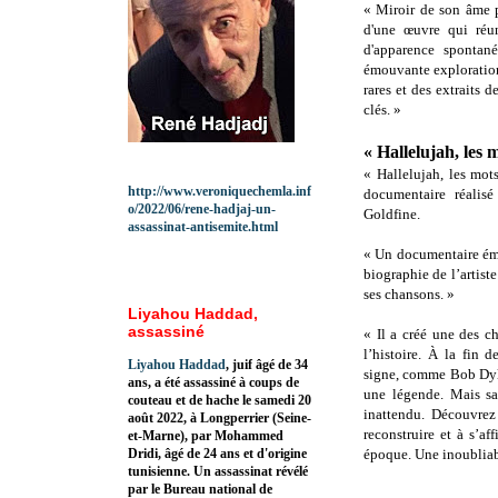
« Miroir de son âme 
d'une œuvre qui réun
d'apparence spontan
émouvante exploration
rares et des extraits 
clés. »
« Hallelujah, les
« Hallelujah, les mo
http://www.veroniquechemla.inf
documentaire réalis
o/2022/06/rene-hadjaj-un-
Goldfine.
assassinat-antisemite.html
« Un documentaire émo
biographie de l’artiste
ses chansons. »
Liyahou Haddad,
assassiné
« Il a créé une des c
l’histoire. À la fin
Liyahou Haddad
, juif âgé de 34
signe, comme Bob Dyl
ans, a été assassiné à coups de
une légende. Mais sa
couteau et de hache le samedi 20
inattendu. Découvrez 
août 2022, à Longperrier (Seine-
reconstruire et à s’a
et-Marne), par Mohammed
Dridi, âgé de 24 ans et d'origine
époque. Une inoubliabl
tunisienne. Un assassinat révélé
par le Bureau national de