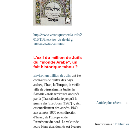
http://www.veroniquechemla.info/2
010/11/interview-de-david-g-
littman-et-de-paul.html
L'exil du million de Juifs
du "monde Arabe", un
fait historique tabou ?
Environ un million de Juifs
ont été
contraints de quitter des pays
arabes, l’Iran, la Turquie, la vieille
ville de Jérusalem, la Judée, la
Samarie - trois territoires occupés
par la (Trans)Jordanie jusqu'à la
Article plus récent
guerre des Six-Jours (1967) -, etc.,
essentiellement des années 1940
aux années 1970 et en direction
d'Israël, de l'Europe et de
l'Amérique du nord. La valeur de
Inscription à :
Publier le
leurs biens abandonnés est évaluée