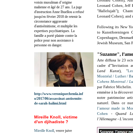
Leonard Cohen); Ala
voisin musulman d’origine
Leonard Cohen, Jeff 
malienne et âgé de 27 ans. La juge
"Hallelujah"); Cha
d'instruction Anne Ihuellou a refusé
Leonard Cohen); and m
jusqu'en février 2018 de retenir la
circonstance aggravante
d'antisémitisme, et multiplie les
Following its New Y
expertises psychiatriques. La
to Kunstforeningen
famille a porté plainte contre la
Copenhagen, Denmark 
police pour non assistance à
Jewish Museum, San Fr
personne en danger.
"Suzanne", l’am
Arte diffusa le 23 oc
cadre d'"Invitation 
Land Kunst
), "
Le
Montréal / Luther / B
Cohens Montreal / Lu
par Fabrice Michelin.
emmène à la découvert
http://www.veroniquechemla.inf
notre patrimoine arti
o/2017/06/assassinat-antisemite-
naturel.
Dans ce num
de-sarah-halimi.html
l’amour made in Mon
Cohen
-
Quand Lu
Mireille Knoll, victime
l’Allemagne - L’incont
d'un djihadiste ?
Mireille Knoll
, veuve juive