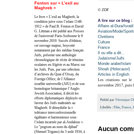
Fenton sur « L’exil au
Maghreb »
© ZDF
Le livre « L’exil au Maghreb, la
A lire sur ce blog :
condition juive sous l’islam 1148-
Affaire al-Dura/Israël
1912 » de Paul B. Fenton et David
G. Littman a été publié aux Presses
Aviation/Mode/Sport
de l'université Paris-Sorbonne le 9
Chrétiens
novembre 2010. Succès d'édition,
Culture
cet ouvrage majeur, boycotté
France
notamment par des médias français
Il ou elle a dit...
Juifs, présente une anthologie
Judaïsme/Juifs
chronologique de récits de témoins
Monde arabe/Islam
oculaires en Algérie et au Maroc sur
Shoah (
Holocaust
)
les Juifs. Puis, par une sélection
d’archives du Quai d’Orsay, du
Articles in English
Foreign Office, de l’Alliance
Les citations sur le
israélite universelle (AIU) et de son
novembre 2017, puis le
homologue britannique l’Anglo-
Jewish Association, il décrit les
efforts diplomatiques déployés en
Publié par
Véronique C
faveur des Juifs maltraités au
Libellés :
Film
,
France
,
Maghreb. Il démythifie la «
tolérance interconfessionnelle
égalitaire et harmonieuse sous
l’islam incarnée par al-Andalous ».
Le "pogrom au nom du djihad"
Aucun comm
(Shmuel Trigano) du 5 août 1934, à