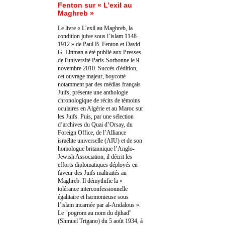
Fenton sur « L’exil au
Maghreb »
Le livre « L’exil au Maghreb, la
condition juive sous l’islam 1148-
1912 » de Paul B. Fenton et David
G. Littman a été publié aux Presses
de l'université Paris-Sorbonne le 9
novembre 2010. Succès d'édition,
cet ouvrage majeur, boycotté
notamment par des médias français
Juifs, présente une anthologie
chronologique de récits de témoins
oculaires en Algérie et au Maroc sur
les Juifs. Puis, par une sélection
d’archives du Quai d’Orsay, du
Foreign Office, de l’Alliance
israélite universelle (AIU) et de son
homologue britannique l’Anglo-
Jewish Association, il décrit les
efforts diplomatiques déployés en
faveur des Juifs maltraités au
Maghreb. Il démythifie la «
tolérance interconfessionnelle
égalitaire et harmonieuse sous
l’islam incarnée par al-Andalous ».
Le "pogrom au nom du djihad"
(Shmuel Trigano) du 5 août 1934, à