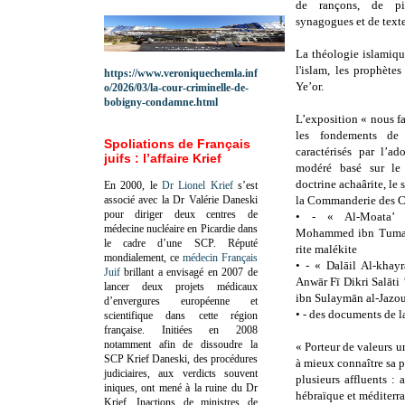
de rançons, de pil
synagogues et de text
La théologie islamiqu
l'islam, les prophèt
https://www.veroniquechemla.inf
Ye’or.
o/2026/03/la-cour-criminelle-de-
bobigny-condamne.html
L’exposition « nous fa
les fondements de 
Spoliations de Français
caractérisés par l’a
juifs : l’affaire Krief
modéré basé sur le 
doctrine achaârite, le 
En 2000, le
Dr Lionel Krief
s’est
associé avec la Dr Valérie Daneski
la Commanderie des C
pour diriger deux centres de
•
- « Al-Moata’
médecine nucléaire en Picardie dans
Mohammed ibn Tumart 
le cadre d’une SCP.
Réputé
rite malékite
mondialement, ce
médecin Français
•
- « Dalāil Al-khay
Juif
brillant a envisagé en 2007 de
Anwār Fī Dikri Salāt
lancer deux projets médicaux
ibn Sulaymān al-Jazou
d’envergures européenne et
•
- des documents de l
scientifique dans cette région
française.
Initiées en 2008
notamment afin de dissoudre la
« Porteur de valeurs un
SCP Krief Daneski, des procédures
à mieux connaître sa pa
judiciaires, aux verdicts souvent
plusieurs affluents : 
iniques, ont mené à la ruine du Dr
hébraïque et méditerra
Krief.
Inactions de ministres de