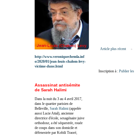
Article plus récent
http://www.veroniquechemla.inf
o/2020/01/jean-louis-chalom-levy-
victime-dune.html
Inscription à :
Publier le
Assassinat antisémite
de Sarah Halimi
Dans la nuit du 3 au 4 avril 2017,
dans le quartier parisien de
Belleville,
Sarah Halimi
(appelée
aussi Lucie Attal), ancienne
directrice d'école, sexagénaire juive
orthodoxe, a été séquestrée, rouée
de coups dans son domicile et
défenestrée par Kobili Traoré,