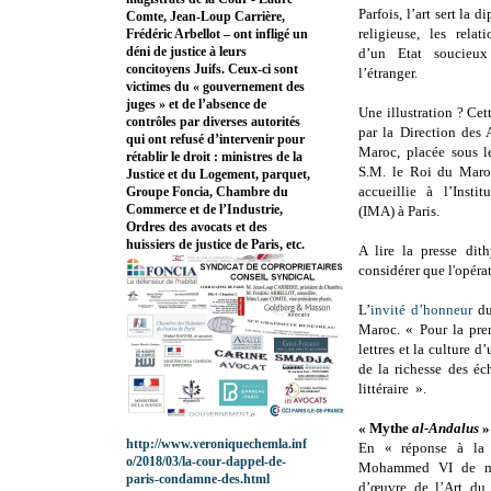
Parfois, l’art sert la
Comte, Jean-Loup Carrière,
religieuse, les rela
Frédéric Arbellot – ont infligé un
déni de justice à leurs
d’un Etat soucieu
concitoyens Juifs. Ceux-ci sont
l’étranger.
victimes du « gouvernement des
juges » et de l’absence de
Une illustration ? Ce
contrôles par diverses autorités
par la Direction des
qui ont refusé d’intervenir pour
Maroc, placée sous l
rétablir le droit : ministres de la
S.M. le Roi du Mar
Justice et du Logement, parquet,
accueillie à l’Inst
Groupe Foncia, Chambre du
Commerce et de l’Industrie,
(IMA) à Paris.
Ordres des avocats et des
huissiers de justice de Paris, etc.
A lire la presse dit
considérer que l'opérat
L’
invité d’honneur
d
Maroc. « Pour la prem
lettres et la culture
de la richesse des éc
littéraire ».
« Mythe
al-Andalus
»
http://www.veroniquechemla.inf
En « réponse à la 
o/2018/03/la-cour-dappel-de-
Mohammed VI de mon
paris-condamne-des.html
d’œuvre de l’Art du