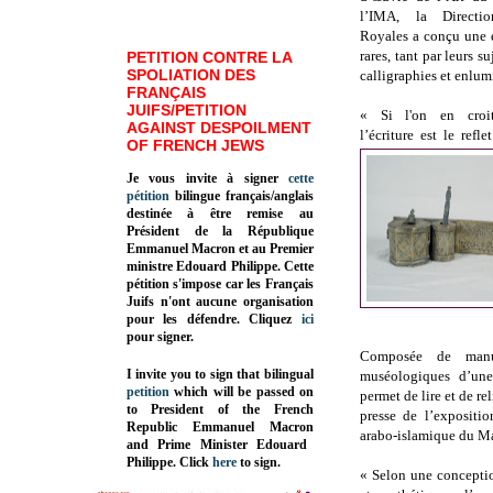
l’IMA, la Directi
Royales a conçu une e
rares, tant par leurs s
PETITION CONTRE LA
SPOLIATION DES
calligraphies et enlum
FRANÇAIS
JUIFS/PETITION
« Si l'on en croi
AGAINST DESPOILMENT
l’écriture est le refle
OF FRENCH JEWS
Je vous invite à signer
cette
pétition
bilingue français/anglais
destinée à être remise au
Président de la République
Emmanuel Macron et au Premier
ministre Edouard Philippe. Cette
pétition s'impose car les Français
Juifs n'ont aucune organisation
pour les défendre. Cliquez
ici
pour signer.
Composée de manus
I invite you to sign that bilingual
muséologiques d’une
petition
which will be passed on
permet de lire et de r
to President of the French
presse de l’expositio
Republic
Emmanuel Macron
arabo-islamique du M
and Prime Minister
Edouard
Philippe
.
Click
here
to sign.
« Selon une concepti