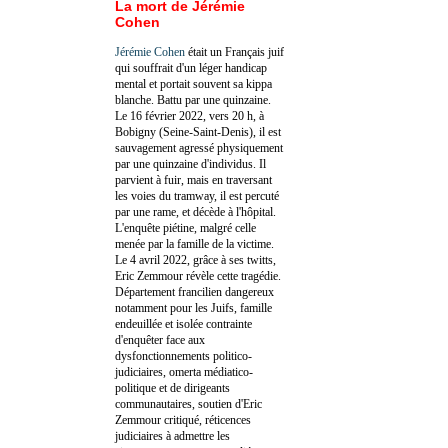
La mort de Jérémie
Cohen
Jérémie Cohen
était un Français juif
qui souffrait d'un léger handicap
mental et portait souvent sa kippa
blanche. Battu par une quinzaine.
Le 16 février 2022, vers 20 h, à
Bobigny (Seine-Saint-Denis), il est
sauvagement agressé physiquement
par une quinzaine d'individus. Il
parvient à fuir, mais en traversant
les voies du tramway, il est percuté
par une rame, et décède à l'hôpital.
L'enquête piétine, malgré celle
menée par la famille de la victime.
Le 4 avril 2022, grâce à ses twitts,
Eric Zemmour révèle cette tragédie.
Département francilien dangereux
notamment pour les Juifs, famille
endeuillée et isolée contrainte
d'enquêter face aux
dysfonctionnements politico-
judiciaires, omerta médiatico-
politique et de dirigeants
communautaires, soutien d'Eric
Zemmour critiqué, réticences
judiciaires à admettre les