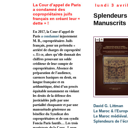
La Cour d’appel de Paris
lundi 3 avri
a condamné des
copropriétaires juifs
Splendeurs 
français en créant leur «
Manuscrits 
dette » !
En 2017, la Cour d’appel de
Paris
a condamné
injustement
M. B., copropriétaires Juifs
français, pour un prétendu «
arriéré de charges de copropriété
». Et ce, alors qu’elle donnait des
chiffres prouvant un solde
créditeur de leur compte de
copropriétaires. Absence de
préparation de l’audience,
carences basiques en droit, en
langue française et en
arithmétique, déni d’un procès
équitable notamment en violant
les droits de la défense des
justiciables juifs par une
partialité choquante et par une
David G. Littman
mansuétude généreuse au
Le Maroc & l'Europe
bénéfice du Syndicat des
Le Maroc médiéval.
copropriétaires et de son syndic
Splendeurs de l’écr
Foncia Paris fautifs… Les trois
magistrats de la Cour - Laure