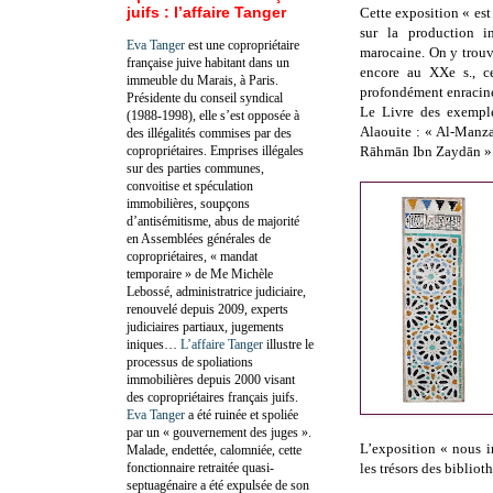
juifs : l’affaire Tanger
Cette exposition « est
sur la production in
Eva Tanger
est une copropriétaire
marocaine. On y trouve
française juive habitant dans un
encore au XXe s., ce
immeuble du Marais, à Paris.
profondément enraciné
Présidente du conseil syndical
Le Livre des exemple
(1988-1998), elle s’est opposée à
Alaouite : « Al-Manza
des illégalités commises par des
copropriétaires. Emprises illégales
Rāhmān Ibn Zaydān »
sur des parties communes,
convoitise et spéculation
immobilières, soupçons
d’antisémitisme, abus de majorité
en Assemblées générales de
copropriétaires, « mandat
temporaire » de Me Michèle
Lebossé, administratrice judiciaire,
renouvelé depuis 2009, experts
judiciaires partiaux, jugements
iniques…
L’affaire Tanger
illustre le
processus de spoliations
immobilières depuis 2000 visant
des copropriétaires français juifs.
Eva Tanger
a été ruinée et spoliée
par un « gouvernement des juges ».
L’exposition « nous in
Malade, endettée, calomniée, cette
fonctionnaire retraitée quasi-
les trésors des biblio
septuagénaire a été expulsée de son