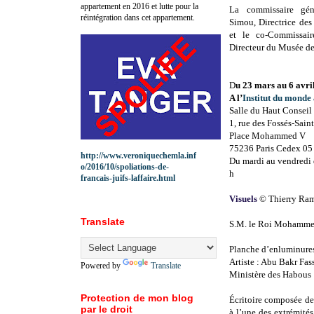
appartement en 2016 et lutte pour la
La commissaire gén
réintégration dans cet appartement.
Simou, Directrice des
et le co-Commissai
Directeur du Musée de
D
u 23 mars au 6 avri
A l’
Institut du monde
Salle du Haut Conseil 
1, rue des Fossés-Sain
Place Mohammed V
75236 Paris Cedex 05
http://www.veroniquechemla.inf
Du mardi au vendredi d
o/2016/10/spoliations-de-
h
francais-juifs-laffaire.html
Visuels
© Thierry Ram
Translate
S.M. le Roi Mohamme
Planche d’enluminure
Artiste : Abu Bakr Fass
Powered by
Translate
Ministère des Habous
Protection de mon blog
Écritoire composée de
par le droit
à l’une des extrémités