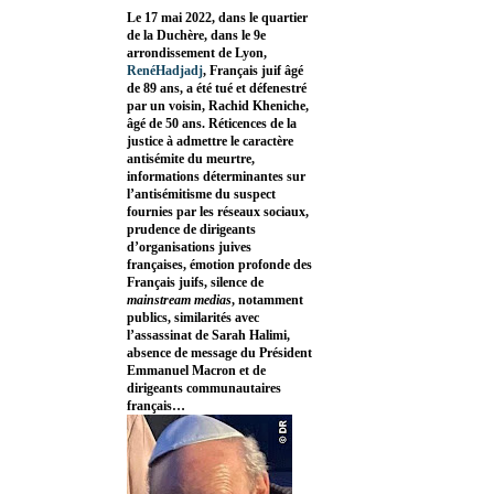
Le 17 mai 2022, dans le quartier
de la Duchère, dans le 9e
arrondissement de Lyon,
RenéHadjadj
, Français juif âgé
de 89 ans, a été tué et défenestré
par un voisin, Rachid Kheniche,
âgé de 50 ans. Réticences de la
justice à admettre le caractère
antisémite du meurtre,
informations déterminantes sur
l’antisémitisme du suspect
fournies par les réseaux sociaux,
prudence de dirigeants
d’organisations juives
françaises, émotion profonde des
Français juifs, silence de
mainstream medias
, notamment
publics, similarités avec
l’assassinat de Sarah Halimi,
absence de message du Président
Emmanuel Macron et de
dirigeants communautaires
français…