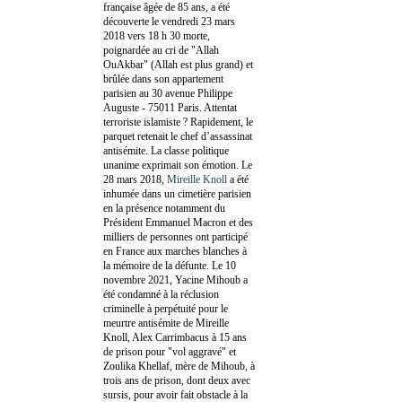
française âgée de 85 ans, a été
découverte le vendredi 23 mars
2018 vers 18 h 30 morte,
poignardée au cri de "Allah
OuAkbar" (Allah est plus grand) et
brûlée dans son appartement
parisien au 30 avenue Philippe
Auguste - 75011 Paris. Attentat
terroriste islamiste ? Rapidement, le
parquet retenait le chef d’assassinat
antisémite. La classe politique
unanime exprimait son émotion. Le
28 mars 2018,
Mireille Knoll
a été
inhumée dans un cimetière parisien
en la présence notamment du
Président Emmanuel Macron et des
milliers de personnes ont participé
en France aux marches blanches à
la mémoire de la défunte. Le 10
novembre 2021, Yacine Mihoub a
été condamné à la réclusion
criminelle à perpétuité pour le
meurtre antisémite de Mireille
Knoll, Alex Carrimbacus à 15 ans
de prison pour "vol aggravé" et
Zoulika Khellaf, mère de Mihoub, à
trois ans de prison, dont deux avec
sursis, pour avoir fait obstacle à la