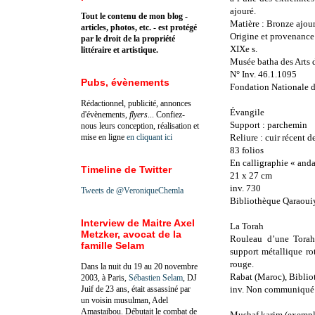
ajouré.
Tout le contenu de mon blog -
Matière : Bronze ajour
articles, photos, etc. - est protégé
Origine et provenance
par le droit de la propriété
XIXe s.
littéraire et artistique.
Musée batha des Arts d
N° Inv. 46.1.1095
Pubs, évènements
Fondation Nationale 
Rédactionnel, publicité, annonces
Évangile
d'évènements,
flyers
... Confiez-
Support : parchemin
nous leurs conception, réalisation et
mise en ligne
en cliquant ici
Reliure : cuir récent 
83 folios
En calligraphie « and
Timeline de Twitter
21 x 27 cm
inv. 730
Tweets de @VeroniqueChemla
Bibliothèque Qaraoui
Interview de Maitre Axel
La Torah
Metzker, avocat de la
Rouleau d’une Torah 
famille Selam
support métallique ro
rouge.
Dans la nuit du 19 au 20 novembre
Rabat (Maroc), Bibli
2003, à Paris,
Sébastien Selam
, DJ
Juif de 23 ans, était assassiné par
inv. Non communiqué
un voisin musulman, Adel
Amastaibou. Débutait le combat de
Mushaf karim (exempla