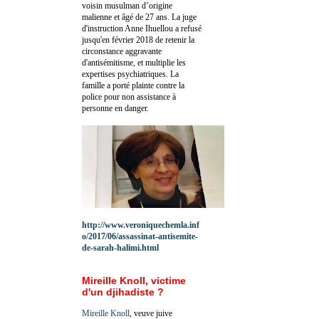
voisin musulman d’origine
malienne et âgé de 27 ans. La juge
d'instruction Anne Ihuellou a refusé
jusqu'en février 2018 de retenir la
circonstance aggravante
d'antisémitisme, et multiplie les
expertises psychiatriques. La
famille a porté plainte contre la
police pour non assistance à
personne en danger.
http://www.veroniquechemla.inf
o/2017/06/assassinat-antisemite-
de-sarah-halimi.html
Mireille Knoll, victime
d'un djihadiste ?
Mireille Knoll
, veuve juive