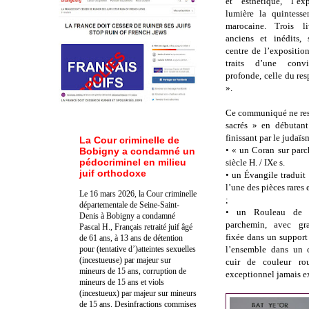
et esthétique, l’e
lumière la quintess
marocaine. Trois li
anciens et inédits,
centre de l’expositio
traits d’une convi
profonde, celle du re
».
Ce communiqué ne respe
sacrés » en débutant
finissant par le judaïs
La Cour criminelle de
•
« un Coran sur parc
Bobigny a condamné un
pédocriminel en milieu
siècle H. / IXe s.
juif orthodoxe
•
un Évangile traduit 
l’une des pièces rares
Le 16 mars 2026, la Cour criminelle
;
départementale de Seine-Saint-
•
un Rouleau de T
Denis à Bobigny a condamné
parchemin, avec gr
Pascal H., Français retraité juif âgé
fixée dans un support 
de 61 ans, à 13 ans de détention
pour (tentative d’)atteintes sexuelles
l’ensemble dans un c
(incestueuse) par majeur sur
cuir de couleur rou
mineurs de 15 ans, corruption de
exceptionnel jamais e
mineurs de 15 ans et viols
(incestueux) par majeur sur mineurs
de 15 ans. Des
infractions commises