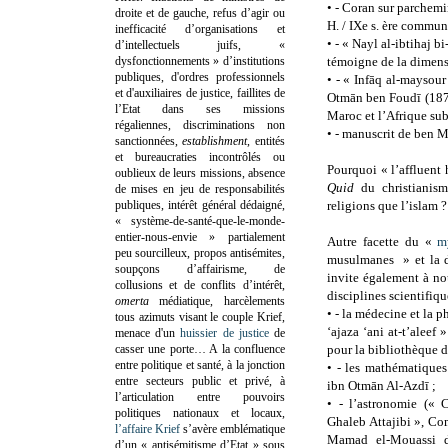
•
- Coran sur parchemi
droite et de gauche, refus d’agir ou
H. / IXe s. ère commun
inefficacité d’organisations et
•
- « Nayl al-ibtihaj 
d’intellectuels juifs, «
dysfonctionnements » d’institutions
témoigne de la dimens
publiques, d'ordres professionnels
•
- « Infāq al-maysour
et d'auxiliaires de justice, faillites de
Otmān ben Foudī (1879-
l’Etat dans ses missions
Maroc et l’Afrique su
régaliennes, discriminations non
•
- manuscrit de ben M
sanctionnées,
establishment
, entités
et bureaucraties incontrôlés ou
Pourquoi « l’affluent 
oublieux de leurs missions, absence
Quid
du christiani
de mises en jeu de responsabilités
publiques, intérêt général dédaigné,
religions que l’islam ?
« système-de-santé-que-le-monde-
entier-nous-envie » partialement
Autre facette du «
m
peu sourcilleux, propos antisémites,
musulmanes » et la de
soupçons d’affairisme, de
invite également à no
collusions et de conflits d’intérêt,
disciplines scientifiqu
omerta
médiatique, harcèlements
•
- la médecine et la 
tous azimuts visant le couple Krief,
‘ajaza ‘ani at-t’aleef
menace d'un
huissier de justice
de
casser une porte…
A la confluence
pour la bibliothèque 
entre politique et santé, à la jonction
•
- les mathématiques
entre secteurs public et privé, à
ibn Otmān Al-Azdī ;
l’articulation entre pouvoirs
•
- l’astronomie (« 
politiques nationaux et locaux,
Ghaleb Attajibi », C
l’affaire Krief
s’avère emblématique
Mamad el-Mouassi d
d’un « antisémitisme d’Etat » sous