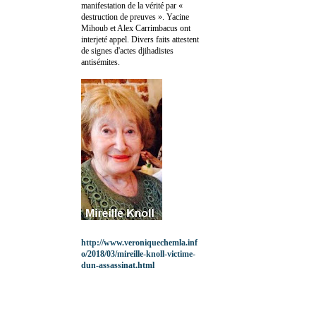
manifestation de la vérité par «
destruction de preuves ». Yacine
Mihoub et Alex Carrimbacus ont
interjeté appel. Divers faits attestent
de signes d'actes djihadistes
antisémites.
http://www.veroniquechemla.inf
o/2018/03/mireille-knoll-victime-
dun-assassinat.html