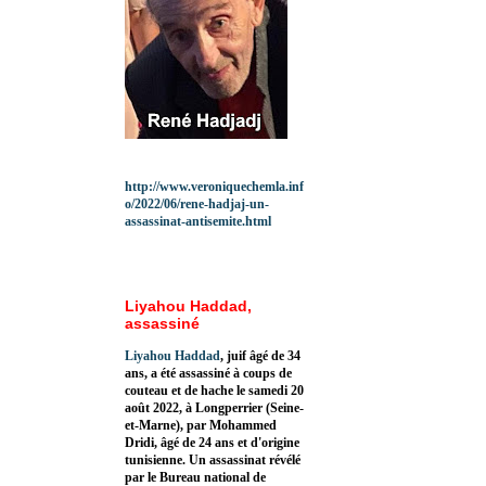
http://www.veroniquechemla.inf
o/2022/06/rene-hadjaj-un-
assassinat-antisemite.html
Liyahou Haddad,
assassiné
Liyahou Haddad
, juif âgé de 34
ans, a été assassiné à coups de
couteau et de hache le samedi 20
août 2022, à Longperrier (Seine-
et-Marne), par Mohammed
Dridi, âgé de 24 ans et d'origine
tunisienne. Un assassinat révélé
par le Bureau national de