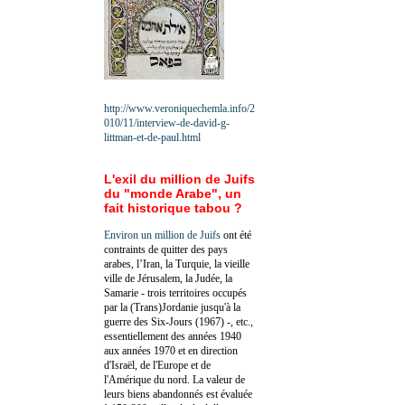
http://www.veroniquechemla.info/2
010/11/interview-de-david-g-
littman-et-de-paul.html
L'exil du million de Juifs
du "monde Arabe", un
fait historique tabou ?
Environ un million de Juifs
ont été
contraints de quitter des pays
arabes, l’Iran, la Turquie, la vieille
ville de Jérusalem, la Judée, la
Samarie - trois territoires occupés
par la (Trans)Jordanie jusqu'à la
guerre des Six-Jours (1967) -, etc.,
essentiellement des années 1940
aux années 1970 et en direction
d'Israël, de l'Europe et de
l'Amérique du nord. La valeur de
leurs biens abandonnés est évaluée