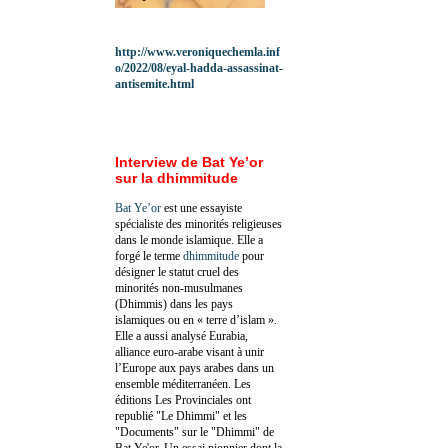
http://www.veroniquechemla.inf
o/2022/08/eyal-hadda-assassinat-
antisemite.html
Interview de Bat Ye’or
sur la dhimmitude
Bat Ye’or
est une essayiste
spécialiste des minorités religieuses
dans le monde islamique. Elle a
forgé le terme
dhimmitude
pour
désigner le statut cruel des
minorités non-musulmanes
(Dhimmis) dans les pays
islamiques ou en « terre d’islam ».
Elle a aussi analysé Eurabia,
alliance euro-arabe visant à unir
l’Europe aux pays arabes dans un
ensemble méditerranéen. Les
éditions Les Provinciales ont
republié "Le Dhimmi" et les
"Documents" sur le "Dhimmi" de
Bat Ye'or. Un essai pionnier dont la