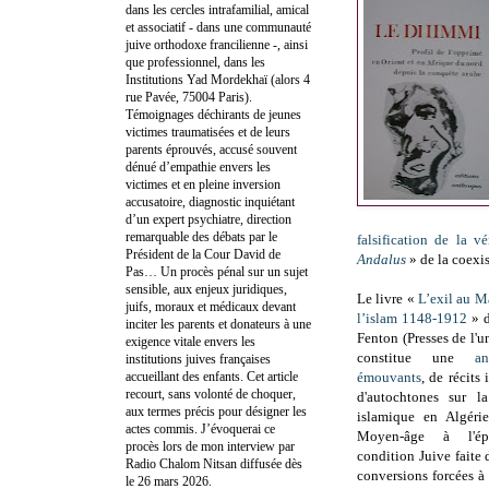
dans les cercles intrafamilial, amical
et associatif - dans une communauté
juive orthodoxe francilienne -, ainsi
que professionnel, dans les
Institutions Yad Mordekhaï (alors 4
rue Pavée, 75004 Paris).
Témoignages déchirants de jeunes
victimes traumatisées et de leurs
parents éprouvés, accusé souvent
dénué d’empathie envers les
victimes et en pleine inversion
accusatoire, diagnostic inquiétant
d’un expert psychiatre, direction
remarquable des débats par le
falsification de la v
Président de la Cour David de
Andalus
» de la coexi
Pas… Un procès pénal sur un sujet
sensible, aux enjeux juridiques,
Le livre «
L’exil au M
juifs, moraux et médicaux devant
l’islam 1148-1912
» d
inciter les parents et donateurs à une
Fenton (Presses de l'u
exigence vitale envers les
constitue une
a
institutions juives françaises
accueillant des enfants. Cet article
émouvants
, de récits
recourt, sans volonté de choquer,
d'autochtones sur l
aux termes précis pour désigner les
islamique en Algér
actes commis. J’évoquerai ce
Moyen-âge à l'ép
procès lors de mon interview par
condition Juive faite 
Radio Chalom Nitsan diffusée dès
conversions forcées à 
le 26 mars 2026.