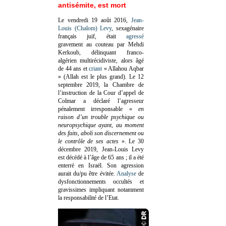
antisémite, est mort
Le vendredi 19 août 2016,
Jean-
Louis (Chalom) Levy
, sexagénaire
français juif, était
agressé
gravement au couteau par Mehdi
Kerkoub, délinquant franco-
algérien multirécidiviste, alors âgé
de 44 ans et
criant
« Allahou Aqbar
» (Allah est le plus grand). Le 12
septembre 2019, la Chambre de
l’instruction de la Cour d’appel de
Colmar a déclaré l’agresseur
pénalement irresponsable
«
en
raison d’un trouble psychique ou
neuropsychique ayant, au moment
des faits, aboli son discernement ou
le contrôle de ses actes
»
. Le 30
décembre 2019, Jean-Louis Levy
est décédé à l’âge de 65 ans ; il a été
enterré en Israël. Son agression
aurait du/pu être évitée.
Analyse
de
dysfonctionnements occultés et
gravissimes impliquant notamment
la responsabilité de l’Etat.