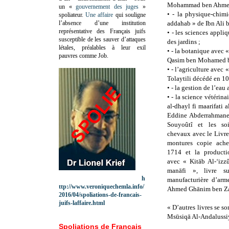
Mohammad ben Ahmed A
un «
gouvernement des juges
»
•
- la physique-chimi
spoliateur.
Une affaire
qui souligne
l’absence d’une institution
addahab » de Ibn Ali 
représentative des Français juifs
•
- les sciences appli
susceptible de les sauver d’attaques
des jardins ;
létales, préalables à leur exil
•
- la botanique avec «
pauvres comme Job.
Qasim ben Mohamed be
•
- l’agriculture avec
Tolaytili décédé en 10
•
- la gestion de l’eau
•
- la science vétérina
al-dhayl fi maarifati a
Eddine Abderrahmane
Souyoûtî et les so
chevaux avec le Livre
montures copie ach
1714 et la producti
avec « Kitāb Al-‘izz
manāfi », livre su
h
manufacturière d’arm
ttp://www.veroniquechemla.info/
Ahmed Ghānim ben Zak
2016/04/spoliations-de-francais-
juifs-laffaire.html
« D’autres livres se s
Msūsiqā Al-Andalussiyy
Spoliations de Français