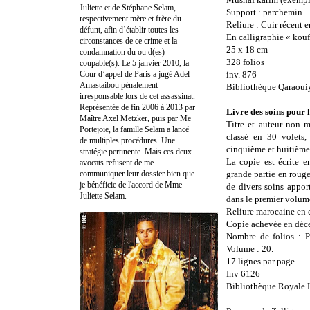
Juliette et de Stéphane Selam,
Support : parchemin
respectivement mère et frère du
Reliure : Cuir récent 
défunt, afin d’établir toutes les
En calligraphie « kouf
circonstances de ce crime et la
25 x 18 cm
condamnation du ou d(es)
328 folios
coupable(s). Le 5 janvier 2010, la
Cour d’appel de Paris a jugé Adel
inv. 876
Amastaibou pénalement
Bibliothèque Qaraoui
irresponsable lors de cet assassinat.
Représentée de fin 2006 à 2013 par
Livre des soins pour 
Maître Axel Metzker, puis par Me
Titre et auteur non 
Portejoie, la famille Selam a lancé
classé en 30 volets,
de multiples procédures. Une
cinquième et huitième
stratégie pertinente. Mais ces deux
La copie est écrite e
avocats refusent de me
communiquer leur dossier bien que
grande partie en rouge 
je bénéficie de l'accord de Mme
de divers soins appor
Juliette Selam.
dans le premier volume
Reliure marocaine en 
Copie achevée en déc
Nombre de folios : 
Volume : 20.
17 lignes par page.
Inv 6126
Bibliothèque Royale 