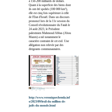
à 150-200 milliards de dollars.
Quant à la superficie des biens dont
ils ont été spoliés (100 000 km²),
elle est cinq fois supérieure à celle
de l'Etat d'Israël. Dans un discours
prononcé lors de la 11e session du
Conseil révolutionnaire du Fatah le
24 août 2023, le Président
palestinien Mahmoud Abbas (Abou
Mazen) a nié notamment le
caractère contraint de cet exil. Une
allégation non relevée par des
dirigeants communautaires.
http://www.veroniquechemla.inf
o/2023/09/lexil-du-million-de-
juifs-du-monde.html