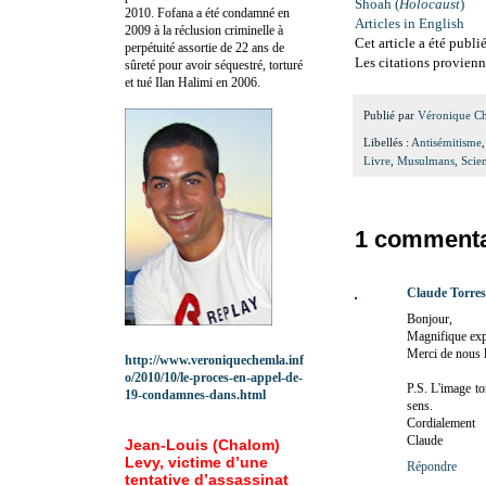
Shoah (
Holocaust
)
2010.
Fofana a été c
ondamné en
Articles in English
2009 à la réclusion criminelle à
Cet article a été publi
perpétuité assortie de 22 ans de
Les citations provien
sûreté pour avoir séquestré, torturé
et tué Ilan Halimi en 2006.
Publié par
Véronique C
Libellés :
Antisémitisme
Livre
,
Musulmans
,
Scie
1 commenta
Claude Torres
Bonjour,
Magnifique exp
Merci de nous l
http://www.veroniquechemla.inf
o/2010/10/le-proces-en-appel-de-
P.S. L'image to
19-condamnes-dans.html
sens.
Cordialement
Claude
Jean-Louis (Chalom)
Levy, victime d’une
Répondre
tentative d’assassinat