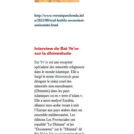
http://www.veroniquechemla.inf
o/2022/08/eyal-hadda-assassinat-
antisemite.html
Interview de Bat Ye’or
sur la dhimmitude
Bat Ye’or
est une essayiste
spécialiste des minorités religieuses
dans le monde islamique. Elle a
forgé le terme
dhimmitude
pour
désigner le statut cruel des
minorités non-musulmanes
(Dhimmis) dans les pays
islamiques ou en « terre d’islam ».
Elle a aussi analysé Eurabia,
alliance euro-arabe visant à unir
l’Europe aux pays arabes dans un
ensemble méditerranéen. Les
éditions Les Provinciales ont
republié "Le Dhimmi" et les
"Documents" sur le "Dhimmi" de
Bat Ye'or. Un essai pionnier dont la