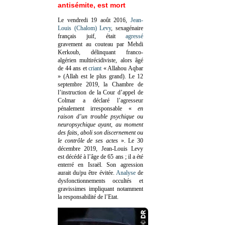
antisémite, est mort
Le vendredi 19 août 2016,
Jean-
Louis (Chalom) Levy
, sexagénaire
français juif, était
agressé
gravement au couteau par Mehdi
Kerkoub, délinquant franco-
algérien multirécidiviste, alors âgé
de 44 ans et
criant
« Allahou Aqbar
» (Allah est le plus grand). Le 12
septembre 2019, la Chambre de
l’instruction de la Cour d’appel de
Colmar a déclaré l’agresseur
pénalement irresponsable
«
en
raison d’un trouble psychique ou
neuropsychique ayant, au moment
des faits, aboli son discernement ou
le contrôle de ses actes
»
. Le 30
décembre 2019, Jean-Louis Levy
est décédé à l’âge de 65 ans ; il a été
enterré en Israël. Son agression
aurait du/pu être évitée.
Analyse
de
dysfonctionnements occultés et
gravissimes impliquant notamment
la responsabilité de l’Etat.