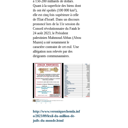
à 150-200 milliards de dollars.
Quant à la superficie des biens dont
ils ont été spoliés (100 000 km²),
elle est cinq fois supérieure à celle
de l'Etat d'Israël. Dans un discours
prononcé lors de la 11e session du
Conseil révolutionnaire du Fatah le
24 août 2023, le Président
palestinien Mahmoud Abbas (Abou
Mazen) a nié notamment le
caractère contraint de cet exil. Une
allégation non relevée par des
dirigeants communautaires.
http://www.veroniquechemla.inf
o/2023/09/lexil-du-million-de-
juifs-du-monde.html