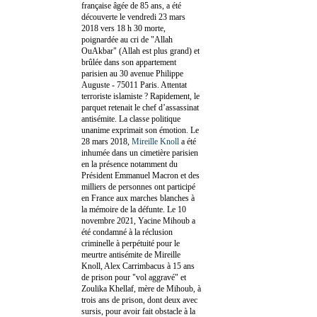
française âgée de 85 ans, a été
découverte le vendredi 23 mars
2018 vers 18 h 30 morte,
poignardée au cri de "Allah
OuAkbar" (Allah est plus grand) et
brûlée dans son appartement
parisien au 30 avenue Philippe
Auguste - 75011 Paris. Attentat
terroriste islamiste ? Rapidement, le
parquet retenait le chef d’assassinat
antisémite. La classe politique
unanime exprimait son émotion. Le
28 mars 2018,
Mireille Knoll
a été
inhumée dans un cimetière parisien
en la présence notamment du
Président Emmanuel Macron et des
milliers de personnes ont participé
en France aux marches blanches à
la mémoire de la défunte. Le 10
novembre 2021, Yacine Mihoub a
été condamné à la réclusion
criminelle à perpétuité pour le
meurtre antisémite de Mireille
Knoll, Alex Carrimbacus à 15 ans
de prison pour "vol aggravé" et
Zoulika Khellaf, mère de Mihoub, à
trois ans de prison, dont deux avec
sursis, pour avoir fait obstacle à la