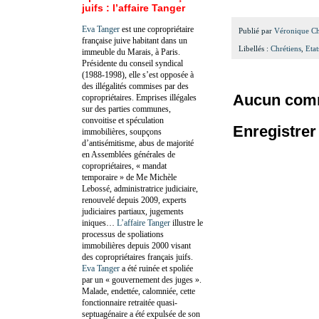
juifs : l’affaire Tanger
Eva Tanger
est une copropriétaire
Publié par
Véronique C
française juive habitant dans un
Libellés :
Chrétiens
,
Eta
immeuble du Marais, à Paris.
Présidente du conseil syndical
(1988-1998), elle s’est opposée à
des illégalités commises par des
Aucun comm
copropriétaires. Emprises illégales
sur des parties communes,
convoitise et spéculation
Enregistre
immobilières, soupçons
d’antisémitisme, abus de majorité
en Assemblées générales de
copropriétaires, « mandat
temporaire » de Me Michèle
Lebossé, administratrice judiciaire,
renouvelé depuis 2009, experts
judiciaires partiaux, jugements
iniques…
L’affaire Tanger
illustre le
processus de spoliations
immobilières depuis 2000 visant
des copropriétaires français juifs.
Eva Tanger
a été ruinée et spoliée
par un « gouvernement des juges ».
Malade, endettée, calomniée, cette
fonctionnaire retraitée quasi-
septuagénaire a été expulsée de son