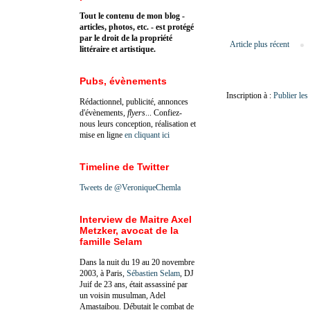
Tout le contenu de mon blog -
articles, photos, etc. - est protégé
par le droit de la propriété
Article plus récent
littéraire et artistique.
Pubs, évènements
Inscription à :
Publier le
Rédactionnel, publicité, annonces
d'évènements,
flyers
... Confiez-
nous leurs conception, réalisation et
mise en ligne
en cliquant ici
Timeline de Twitter
Tweets de @VeroniqueChemla
Interview de Maitre Axel
Metzker, avocat de la
famille Selam
Dans la nuit du 19 au 20 novembre
2003, à Paris,
Sébastien Selam
, DJ
Juif de 23 ans, était assassiné par
un voisin musulman, Adel
Amastaibou. Débutait le combat de