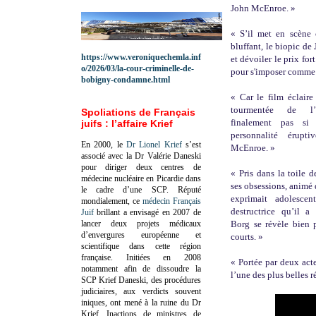
John McEnroe. »
« S’il met en scène 
bluffant, le biopic de
https://www.veroniquechemla.inf
et dévoiler le prix fo
o/2026/03/la-cour-criminelle-de-
pour s'imposer comme 
bobigny-condamne.html
« Car le film éclaire
tourmentée de l’i
Spoliations de Français
finalement pas si
juifs : l’affaire Krief
personnalité érupti
En 2000, le
Dr Lionel Krief
s’est
McEnroe. »
associé avec la Dr Valérie Daneski
pour diriger deux centres de
« Pris dans la toile 
médecine nucléaire en Picardie dans
ses obsessions, animé 
le cadre d’une SCP.
Réputé
exprimait adolesce
mondialement, ce
médecin Français
destructrice qu’il a 
Juif
brillant a envisagé en 2007 de
lancer deux projets médicaux
Borg se révèle bien p
d’envergures européenne et
courts. »
scientifique dans cette région
française.
Initiées en 2008
« Portée par deux act
notamment afin de dissoudre la
l’une des plus belles r
SCP Krief Daneski, des procédures
judiciaires, aux verdicts souvent
iniques, ont mené à la ruine du Dr
Krief.
Inactions de ministres de