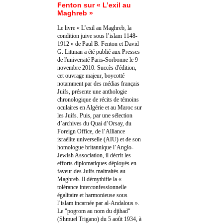
Fenton sur « L’exil au
Maghreb »
Le livre « L’exil au Maghreb, la
condition juive sous l’islam 1148-
1912 » de Paul B. Fenton et David
G. Littman a été publié aux Presses
de l'université Paris-Sorbonne le 9
novembre 2010. Succès d'édition,
cet ouvrage majeur, boycotté
notamment par des médias français
Juifs, présente une anthologie
chronologique de récits de témoins
oculaires en Algérie et au Maroc sur
les Juifs. Puis, par une sélection
d’archives du Quai d’Orsay, du
Foreign Office, de l’Alliance
israélite universelle (AIU) et de son
homologue britannique l’Anglo-
Jewish Association, il décrit les
efforts diplomatiques déployés en
faveur des Juifs maltraités au
Maghreb. Il démythifie la «
tolérance interconfessionnelle
égalitaire et harmonieuse sous
l’islam incarnée par al-Andalous ».
Le "pogrom au nom du djihad"
(Shmuel Trigano) du 5 août 1934, à