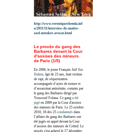
http://www.veroniquechemla.inf
o/2011/11/interview-de-maitre-
axel-metzker-avocat.html
Le procès du gang des
Barbares devant la Cour
d'assises des mineurs
de Paris (1/5)
En 2006, le jeune Français Juif
Ilan
Halimi,
âgé de 23 ans, était victime
de rapt, de séquestration
accompagnée d’actes de torture et
d’assassinat antisémite, commis par
le gang des Barbares dirigé par
Youssouf Fofana. Ce gang
a été
jugé
en 2009 par la Cour d'assises
des mineurs de Paris. Le 25 octobre
2010, 18 des 25
condamnés
dans
l’affaire du gang des Barbares ont
été jugés en appel devant la Cour
d’assises des mineurs de Créteil. Le
procès s'est achevé le 17 décembre