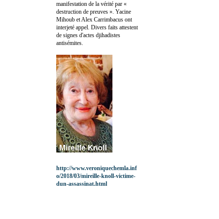
manifestation de la vérité par «
destruction de preuves ». Yacine
Mihoub et Alex Carrimbacus ont
interjeté appel. Divers faits attestent
de signes d'actes djihadistes
antisémites.
http://www.veroniquechemla.inf
o/2018/03/mireille-knoll-victime-
dun-assassinat.html