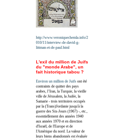
http://www.veroniquechemla.info/2
010/11/interview-de-david-g-
littman-et-de-paul.html
L'exil du million de Juifs
du "monde Arabe", un
fait historique tabou ?
Environ un million de Juifs
ont été
contraints de quitter des pays
arabes, l’Iran, la Turquie, la vieille
ville de Jérusalem, la Judée, la
Samarie - trois territoires occupés
par la (Trans)Jordanie jusqu'à la
guerre des Six-Jours (1967) -, etc.,
essentiellement des années 1940
aux années 1970 et en direction
d'Israël, de l'Europe et de
l'Amérique du nord. La valeur de
leurs biens abandonnés est évaluée