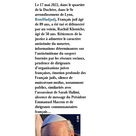
Le 17 mai 2022, dans le quartier
de la Duchère, dans le 9e
arrondissement de Lyon,
RenéHadjadj
, Français juif âgé
de 89 ans, a été tué et défenestré
par un voisin, Rachid Kheniche,
âgé de 50 ans. Réticences de la
justice à admettre le caractère
antisémite du meurtre,
informations déterminantes sur
l’antisémitisme du suspect
fournies par les réseaux sociaux,
prudence de dirigeants
d’organisations juives
françaises, émotion profonde des
Français juifs, silence de
mainstream medias
, notamment
publics, similarités avec
l’assassinat de Sarah Halimi,
absence de message du Président
Emmanuel Macron et de
dirigeants communautaires
français…