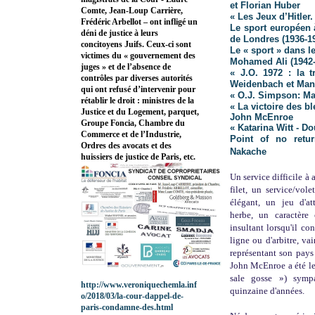
et Florian Huber
Comte, Jean-Loup Carrière,
« Les Jeux d’Hitler
Frédéric Arbellot – ont infligé un
Le sport européen 
déni de justice à leurs
de Londres (1936-1
concitoyens Juifs. Ceux-ci sont
Le « sport » dans 
victimes du « gouvernement des
Mohamed Ali (1942-
juges » et de l’absence de
« J.O. 1972 : la 
contrôles par diverses autorités
Weidenbach et Man
qui ont refusé d’intervenir pour
« O.J. Simpson: Ma
rétablir le droit : ministres de la
« La victoire des bl
Justice et du Logement, parquet,
John McEnroe
Groupe Foncia, Chambre du
« Katarina Witt - D
Commerce et de l’Industrie,
Point of no retu
Ordres des avocats et des
Nakache
huissiers de justice de Paris, etc.
Un service difficile à a
filet, un service/vol
élégant, un jeu d'at
herbe, un caractère
insultant lorsqu'il co
ligne ou d'arbitre, v
représentant son pays
John McEnroe a été le
sale gosse »)
sympa
http://www.veroniquechemla.inf
quinzaine d'années.
o/2018/03/la-cour-dappel-de-
paris-condamne-des.html