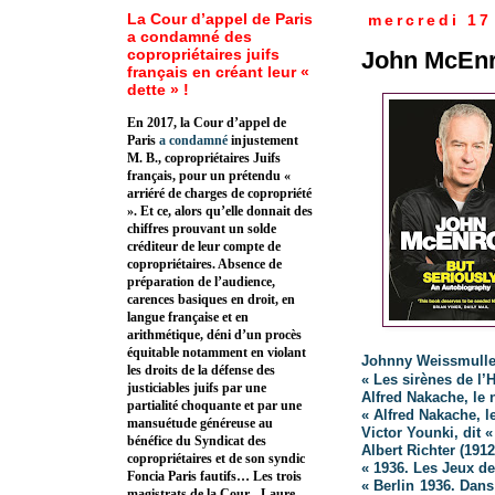
La Cour d’appel de Paris
mercredi 17 
a condamné des
copropriétaires juifs
John McEn
français en créant leur «
dette » !
En 2017, la Cour d’appel de
Paris
a condamné
injustement
M. B., copropriétaires Juifs
français, pour un prétendu «
arriéré de charges de copropriété
». Et ce, alors qu’elle donnait des
chiffres prouvant un solde
créditeur de leur compte de
copropriétaires. Absence de
préparation de l’audience,
carences basiques en droit, en
langue française et en
arithmétique, déni d’un procès
équitable notamment en violant
Johnny Weissmuller
les droits de la défense des
« Les sirènes de l
justiciables juifs par une
Alfred Nakache, le
partialité choquante et par une
« Alfred Nakache, l
mansuétude généreuse au
Victor Younki, dit 
bénéfice du Syndicat des
Albert Richter (191
copropriétaires et de son syndic
« 1936. Les Jeux de
Foncia Paris fautifs… Les trois
« Berlin 1936. Dan
magistrats de la Cour - Laure