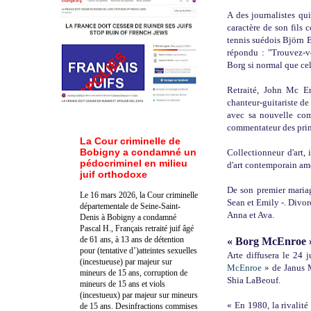
A des journalistes qui
caractère de son fils
tennis suédois
Björn B
répondu : "Trouvez-
Borg si normal que cel
Retraité, John Mc E
chanteur-guitariste d
avec sa nouvelle co
commentateur des prin
La Cour criminelle de
Bobigny a condamné un
Collectionneur d'art,
pédocriminel en milieu
d'art contemporain am
juif orthodoxe
De son premier mariag
Le 16 mars 2026, la Cour criminelle
Sean et Emily -. Divorc
départementale de Seine-Saint-
Anna et Ava.
Denis à Bobigny a condamné
Pascal H., Français retraité juif âgé
de 61 ans, à 13 ans de détention
« Borg McEnroe 
pour (tentative d’)atteintes sexuelles
Arte diffusera le 24 
(incestueuse) par majeur sur
McEnroe
» de Janus M
mineurs de 15 ans, corruption de
Shia LaBeouf.
mineurs de 15 ans et viols
(incestueux) par majeur sur mineurs
« En 1980, la rivalité
de 15 ans. Des
infractions commises