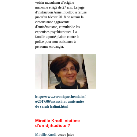
voisin musulman d’origine
malienne et âgé de 27 ans. La juge
d'instruction Anne Ihuellou a refusé
jusqu'en février 2018 de retenir la
circonstance aggravante
d'antisémitisme, et multiplie les
expertises psychiatriques. La
famille a porté plainte contre la
police pour non assistance à
personne en danger.
http://www.veroniquechemla.inf
o/2017/06/assassinat-antisemite-
de-sarah-halimi.html
Mireille Knoll, victime
d'un djihadiste ?
Mireille Knoll
, veuve juive