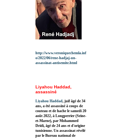
http://www.veroniquechemla.inf
o/2022/06/rene-hadjaj-un-
assassinat-antisemite.html
Liyahou Haddad,
assassiné
Liyahou Haddad
, juif âgé de 34
ans, a été assassiné à coups de
couteau et de hache le samedi 20
août 2022, à Longperrier (Seine-
et-Marne), par Mohammed
Dridi, âgé de 24 ans et d'origine
tunisienne. Un assassinat révélé
par le Bureau national de