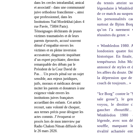
dans les cercles intrafamilial, amical
du tennis atteint s
et associatif - dans une communauté
légendaire à Wimbledo
juive orthodoxe francilienne -, ainsi
de ce match au suspens
que professionnel, dans les
les personnalités 
Institutions Yad Mordekhaï (alors 4
surtout de Björn Borg
rue Pavée, 75004 Paris).
qu’on l’a rarement 
Témoignages déchirants de jeunes
réussites du genre. »
victimes traumatisées et de leurs
parents éprouvés, accusé souvent
dénué d’empathie envers les
« Wimbledon 1980. Au
victimes et en pleine inversion
londonien quatre foi
accusatoire, diagnostic inquiétant
historique. En final
d’un expert psychiatre, direction
tempétueux John McEn
remarquable des débats par le
annoncé de styles et 
Président de la Cour David de
les affres du doute. 
Pas… Un procès pénal sur un sujet
la dépression que de 
sensible, aux enjeux juridiques,
coach de toujours... »
juifs, moraux et médicaux devant
inciter les parents et donateurs à une
exigence vitale envers les
“Ice Borg” contre le "
institutions juives françaises
sale gosse"), le ge
accueillant des enfants. Cet article
voyou, le droitier c
recourt, sans volonté de choquer,
gaucher ébouriffé.
aux termes précis pour désigner les
Wimbledon 1980 e
actes commis. J’évoquerai ce
légende, avec son dé
procès lors de mon interview par
souffle, marquant 
Radio Chalom Nitsan diffusée dès
le 26 mars 2026.
rivalité acharnée en