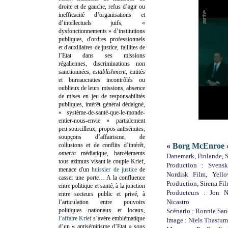
droite et de gauche, refus d’agir ou
inefficacité d’organisations et
d’intellectuels juifs, «
dysfonctionnements » d’institutions
publiques, d'ordres professionnels
et d'auxiliaires de justice, faillites de
l’Etat dans ses missions
régaliennes, discriminations non
sanctionnées,
establishment
, entités
et bureaucraties incontrôlés ou
oublieux de leurs missions, absence
de mises en jeu de responsabilités
publiques, intérêt général dédaigné,
« système-de-santé-que-le-monde-
entier-nous-envie » partialement
peu sourcilleux, propos antisémites,
soupçons d’affairisme, de
collusions et de conflits d’intérêt,
«
Borg McEnroe
omerta
médiatique, harcèlements
Danemark, Finlande, S
tous azimuts visant le couple Krief,
Production : Svensk
menace d'un
huissier de justice
de
Nordisk Film, Yel
casser une porte…
A la confluence
Production, Sirena Fi
entre politique et santé, à la jonction
Producteurs : Jon N
entre secteurs public et privé, à
Nicastro
l’articulation entre pouvoirs
politiques nationaux et locaux,
Scénario : Ronnie San
l’affaire Krief
s’avère emblématique
Image : Niels Thastum
d’un « antisémitisme d’Etat » sous