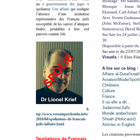
Montage : Per Sandhol
un «
gouvernement des juges
»
Musique : Jonas St
spoliateur.
Une affaire
qui souligne
Ekstrand, Carl-Johan
l’absence d’une institution
Avec Sverrir Gudnaso
représentative des Français juifs
(John McEnroe), Stel
susceptible de les sauver d’attaques
Simionescu), David B
létales, préalables à leur exil
pauvres comme Job.
Sur Arte les 24 juille
30
Disponible à partir d
Sur arte.tv du 23/07/
Visuels
:
© Elite Fi
A lire sur ce blog :
Affaire al-Dura/Israël
Aviation/Mode/Sport
Chrétiens
Culture
France
Il ou elle a dit...
Judaïsme/Juifs
h
Monde arabe/Islam
ttp://www.veroniquechemla.info/
Shoah (
Holocaust
)
2016/04/spoliations-de-francais-
juifs-laffaire.html
Articles in English
Les citations provienn
Spoliations de Français