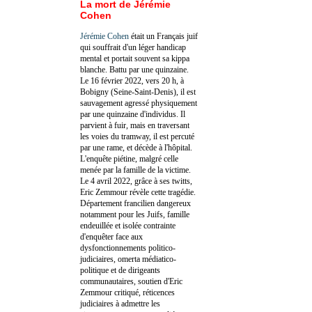
La mort de Jérémie
Cohen
Jérémie Cohen
était un Français juif
qui souffrait d'un léger handicap
mental et portait souvent sa kippa
blanche. Battu par une quinzaine.
Le 16 février 2022, vers 20 h, à
Bobigny (Seine-Saint-Denis), il est
sauvagement agressé physiquement
par une quinzaine d'individus. Il
parvient à fuir, mais en traversant
les voies du tramway, il est percuté
par une rame, et décède à l'hôpital.
L'enquête piétine, malgré celle
menée par la famille de la victime.
Le 4 avril 2022, grâce à ses twitts,
Eric Zemmour révèle cette tragédie.
Département francilien dangereux
notamment pour les Juifs, famille
endeuillée et isolée contrainte
d'enquêter face aux
dysfonctionnements politico-
judiciaires, omerta médiatico-
politique et de dirigeants
communautaires, soutien d'Eric
Zemmour critiqué, réticences
judiciaires à admettre les