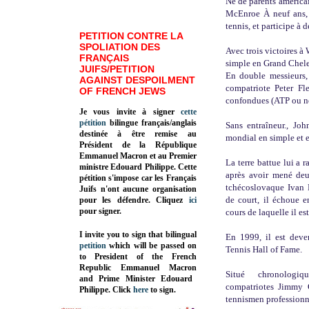
Né de parents américa
McEnroe À neuf ans, 
tennis, et participe à d
PETITION CONTRE LA
SPOLIATION DES
Avec trois victoires à 
FRANÇAIS
simple en Grand Chelem
JUIFS/PETITION
En double messieurs,
AGAINST DESPOILMENT
compatriote Peter Fle
OF FRENCH JEWS
confondues (ATP ou no
Je vous invite à signer
cette
pétition
bilingue français/anglais
Sans entraîneur., J
destinée à être remise au
mondial en simple et 
Président de la République
Emmanuel Macron et au Premier
La terre battue lui a r
ministre Edouard Philippe. Cette
après avoir mené deu
pétition s'impose car les Français
tchécoslovaque Ivan 
Juifs n'ont aucune organisation
de court, il échoue 
pour les défendre. Cliquez
ici
pour signer.
cours de laquelle il e
I invite you to sign that bilingual
En 1999, il est deve
petition
which will be passed on
Tennis Hall of Fame.
to President of the French
Republic
Emmanuel Macron
Situé chronologi
and Prime Minister
Edouard
compatriotes Jimmy C
Philippe
.
Click
here
to sign.
tennismen profession