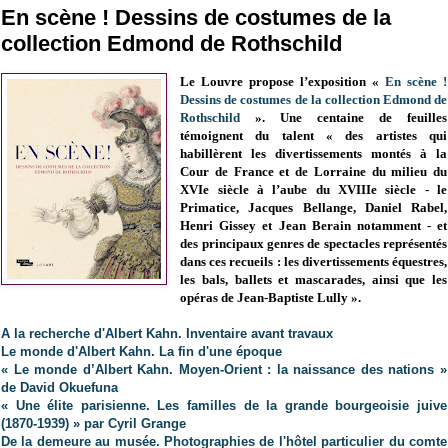
En scène ! Dessins de costumes de la
collection Edmond de Rothschild
Le Louvre propose l’exposition «
En scène !
Dessins de costumes de la collection Edmond de
Rothschild
». Une centaine de feuilles
témoignent du talent
«
des artistes qui
habillèrent les divertissements montés à la
Cour de France et de Lorraine du milieu du
XVIe siècle à l’aube du XVIIIe siècle - le
Primatice, Jacques Bellange, Daniel Rabel,
Henri Gissey et Jean Berain notamment - et
des
principaux genres de spectacles représentés
dans ces recueils : les divertissements équestres,
les bals, ballets et mascarades, ainsi que les
opéras de Jean-Baptiste Lully
»
.
A la recherche d'Albert Kahn. Inventaire avant travaux
Le monde d'Albert Kahn. La fin d'une époque
« Le monde d’Albert Kahn. Moyen-Orient : la naissance des nations »
de David Okuefuna
« Une élite parisienne. Les familles de la grande bourgeoisie juive
(1870-1939) » par Cyril Grange
De la demeure au musée. Photographies de l'hôtel particulier du comte