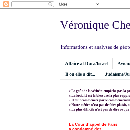
Véronique Ch
Informations et analyses de géopoli
Affaire al-Dura/Israël
Avion
Il ou elle a dit...
Judaïsme/Jui
« Le goût de la vérité n’empêche pas la p
« La lucidité est la blessure la plus rapp
« Il faut commencer par le commencement,
« Notre métier n’est pas de faire plaisir, 
« Le plus difficile n'est pas de dire ce que
La Cour d’appel de Paris
a condamné des