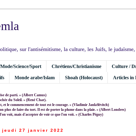
emla
tique, sur l'antisémitisme, la culture, les Juifs, le judaïsme, I
/Mode/Science/Sport
Chrétiens/Christianisme
Culture / D
fs
Monde arabe/Islam
Shoah (Holocaust)
Articles in
rise de parti. » (Albert Camus)
rochée du Soleil. » (René Char).
 et le commencement de tout est le courage. » (Vladimir Jankélévitch)
non plus de faire du tort. Il est de porter la plume dans la plaie. » (Albert Londres)
 l'on voit, mais d'accepter de voir ce que l'on voit. » (Charles Péguy)
jeudi 27 janvier 2022