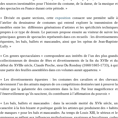
des sources inestimables pour l’histoire du costume, de la danse, de la musique et
des spectacles en France durant cette période. »
« Divisée en quatre sections, cette
exposition
consacre une première salle à
l’atelier du dessinateur de costumes qui entend explorer la transmission de
modèles entre les différentes générations d’artistes et les spécificités techniques
propres à ce type de dessin. Le parcours propose ensuite au visiteur de suivre les
principaux genres de spectacles représentés dans ces recueils : les divertissements
équestres, les bals, ballets et mascarades, ainsi que les opéras de Jean-Baptiste
Lully. »
« Ces genres spectaculaires « correspondent aux intérêts de l’un des plus grands
collectionneurs de dessins de fêtes et divertissements de la fin du XVIIe et du
début du XVIIIe siècle, Claude Pioche, sieur Du Rondray (1660/1665-1733), à qui
une partie des feuilles assemblées dans ces volumes aurait appartenu. »
« Les divertissements équestres : les costumes des cavaliers et des chevaux
deviennent l’un des attraits majeurs de ces compétitions destinées tant à prouver la
valeur que la galanterie des concurrents dans la lice. Par leur magnificence et
l’émerveillement qu’ils suscitent, ils contribuent à l’affirmation du pouvoir. »
« Les bals, ballets et mascarades : dans la seconde moitié du XVIe siècle, un
caractère à la fois bizarre et poétique guide les artistes qui produisent des « habits
de masques » pour les bals et mascarades. Au temps de Louis XIII, le sérieux et le
grotesque se mêlent aux influences mythologiques, exotiques et bucoliques, codes