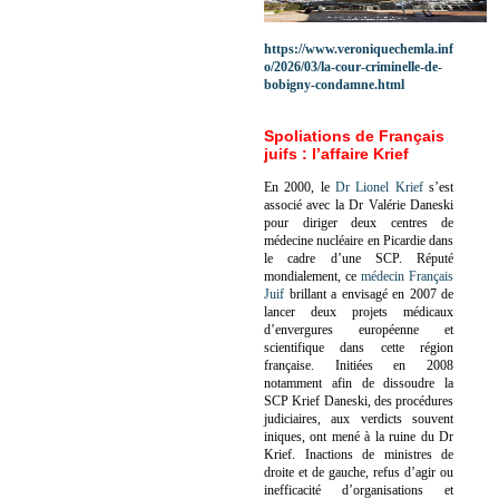
https://www.veroniquechemla.inf
o/2026/03/la-cour-criminelle-de-
bobigny-condamne.html
Spoliations de Français
juifs : l’affaire Krief
En 2000, le
Dr Lionel Krief
s’est
associé avec la Dr Valérie Daneski
pour diriger deux centres de
médecine nucléaire en Picardie dans
le cadre d’une SCP.
Réputé
mondialement, ce
médecin Français
Juif
brillant a envisagé en 2007 de
lancer deux projets médicaux
d’envergures européenne et
scientifique dans cette région
française.
Initiées en 2008
notamment afin de dissoudre la
SCP Krief Daneski, des procédures
judiciaires, aux verdicts souvent
iniques, ont mené à la ruine du Dr
Krief.
Inactions de ministres de
droite et de gauche, refus d’agir ou
inefficacité d’organisations et