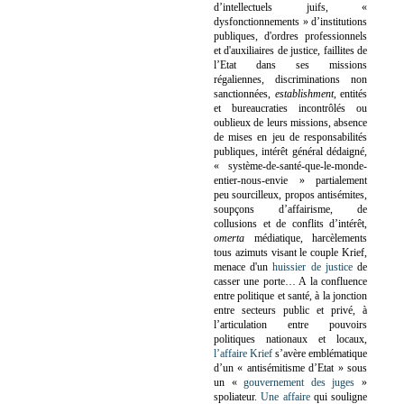
d’intellectuels juifs, «
dysfonctionnements » d’institutions
publiques, d'ordres professionnels
et d'auxiliaires de justice, faillites de
l’Etat dans ses missions
régaliennes, discriminations non
sanctionnées,
establishment
, entités
et bureaucraties incontrôlés ou
oublieux de leurs missions, absence
de mises en jeu de responsabilités
publiques, intérêt général dédaigné,
« système-de-santé-que-le-monde-
entier-nous-envie » partialement
peu sourcilleux, propos antisémites,
soupçons d’affairisme, de
collusions et de conflits d’intérêt,
omerta
médiatique, harcèlements
tous azimuts visant le couple Krief,
menace d'un
huissier de justice
de
casser une porte…
A la confluence
entre politique et santé, à la jonction
entre secteurs public et privé, à
l’articulation entre pouvoirs
politiques nationaux et locaux,
l’affaire Krief
s’avère emblématique
d’un « antisémitisme d’Etat » sous
un «
gouvernement des juges
»
spoliateur.
Une affaire
qui souligne