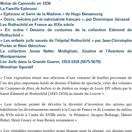
Moïse de Camondo en 1936
La Famille Ephrussi
« Ephrussi et Serre de la Madone » de Hugo Benamozig
« Osiris, mécène juif et nationaliste français », par Dominique Jarrassé
Les Rothschild en France au XIXe siècle
« En scène ! Dessins de costumes de la collection Edmond de
Rothschild »
« Les enfants juifs sauvés de l'hôpital Rothschild » par Jean-Christophe
Portes et Rémi Bénichou
La collection Jonas Netter. Modigliani, Soutine et l'Aventure de
Montparnasse
Les Juifs dans la Grande Guerre, 1914-1918 (5675-5679)
Mondrian figuratif
« Cette exposition réunit une sélection d’une centaine de feuilles provenant de
l’un des plus importants fonds de dessins d’habits de spectacle, celui des volumes
de
Costumes de fêtes, de ballets et de théâtre au temps de Louis XIV
offerts par le
baron Edmond de Rothschild (1845-1934) au musée du Louvre ».
« Leur richesse permet de dévoiler la diversité d’invention des artistes qui
habillèrent les divertissements montés à la Cour de France et de Lorraine du milieu
du XVIe siècle à l’aube du XVIIIe siècle : le Primatice, Jacques Bellange, Daniel
Rabel, Henri Gissey et Jean Berain notamment ».
« Les véritables ouvrages textiles ayant disparu pour la plupart, ces dessins sont