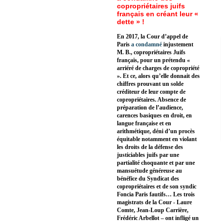
copropriétaires juifs
français en créant leur «
dette » !
En 2017, la Cour d’appel de
Paris
a condamné
injustement
M. B., copropriétaires Juifs
français, pour un prétendu «
arriéré de charges de copropriété
». Et ce, alors qu’elle donnait des
chiffres prouvant un solde
créditeur de leur compte de
copropriétaires. Absence de
préparation de l’audience,
carences basiques en droit, en
langue française et en
arithmétique, déni d’un procès
équitable notamment en violant
les droits de la défense des
justiciables juifs par une
partialité choquante et par une
mansuétude généreuse au
bénéfice du Syndicat des
copropriétaires et de son syndic
Foncia Paris fautifs… Les trois
magistrats de la Cour - Laure
Comte, Jean-Loup Carrière,
Frédéric Arbellot – ont infligé un