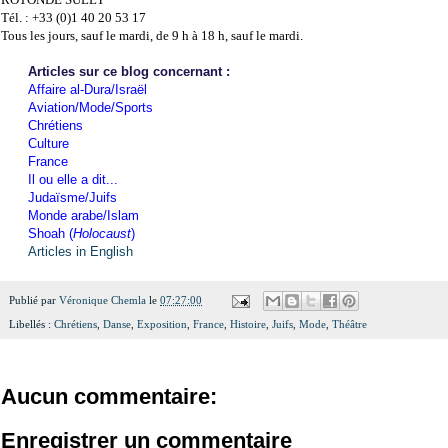
Tél. : +33 (0)1 40 20 53 17
Tous les jours, sauf le mardi, de 9 h à 18 h, sauf le mardi.
Articles sur ce blog concernant :
Affaire al-Dura/Israël
Aviation/Mode/Sports
Chrétiens
Culture
France
Il ou elle a dit...
Judaïsme/Juifs
Monde arabe/Islam
Shoah (
Holocaust
)
Articles in English
Publié par
Véronique Chemla
le
07:27:00
Libellés :
Chrétiens
,
Danse
,
Exposition
,
France
,
Histoire
,
Juifs
,
Mode
,
Théâtre
Aucun commentaire:
Enregistrer un commentaire