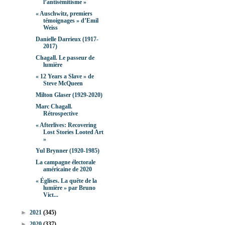
l’antisémitisme »
« Auschwitz, premiers
témoignages » d’Emil
Weiss
Danielle Darrieux (1917-
2017)
Chagall. Le passeur de
lumière
« 12 Years a Slave » de
Steve McQueen
Milton Glaser (1929-2020)
Marc Chagall.
Rétrospective
« Afterlives: Recovering
Lost Stories Looted Art
»
Yul Brynner (1920-1985)
La campagne électorale
américaine de 2020
« Églises. La quête de la
lumière » par Bruno
Vict...
►
2021
(345)
►
2020
(337)