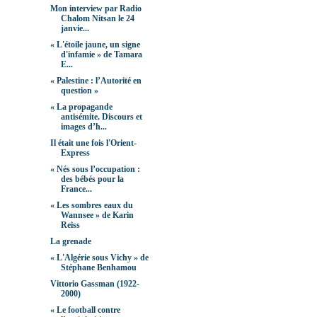
Mon interview par Radio
Chalom Nitsan le 24
janvie...
« L'étoile jaune, un signe
d'infamie » de Tamara
E...
« Palestine : l’Autorité en
question »
« La propagande
antisémite. Discours et
images d’h...
Il était une fois l'Orient-
Express
« Nés sous l’occupation :
des bébés pour la
France...
« Les sombres eaux du
Wannsee » de Karin
Reiss
La grenade
« L'Algérie sous Vichy » de
Stéphane Benhamou
Vittorio Gassman (1922-
2000)
« Le football contre