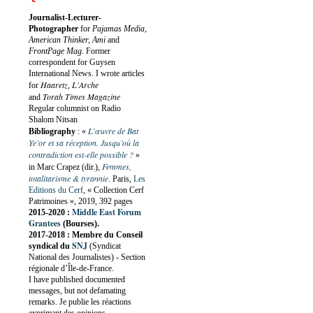
Journalist-Lecturer-
Photographer
for
Pajamas Media,
American Thinker, Ami
and
FrontPage Mag
. Former
correspondent for Guysen
International News. I wrote articles
Haaretz
L'Arche
for
,
Torah Times Magazine
and
Regular columnist on Radio
Shalom Nitsan
L’œuvre de Bat
Bibliography
:
«
Ye’or et sa réception. Jusqu’où la
contradiction est-elle possible ?
»
Femmes,
in Marc Crapez (dir.),
totalitarisme & tyrannie
. Paris,
Les
Editions du Cerf
, « Collection Cerf
Patrimoines », 2019, 392 pages
Middle East Forum
2015-2020 :
Grantees
(Bourses).
2017-2018 : Membre du Conseil
SNJ
syndical du
(Syndicat
National des Journalistes) - Section
régionale d’Île-de-France.
I have published documented
messages, but not defamating
remarks. Je publie les réactions