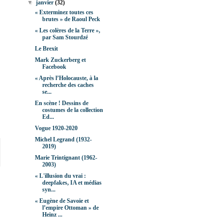
▼
janvier
(32)
« Exterminez toutes ces
brutes » de Raoul Peck
« Les colères de la Terre »,
par Sam Stourdzé
Le Brexit
Mark Zuckerberg et
Facebook
« Après l’Holocauste, à la
recherche des caches
se...
En scène ! Dessins de
costumes de la collection
Ed...
Vogue 1920-2020
Michel Legrand (1932-
2019)
Marie Trintignant (1962-
2003)
« L'illusion du vrai :
deepfakes, IA et médias
syn...
« Eugène de Savoie et
l’empire Ottoman » de
Heinz ...