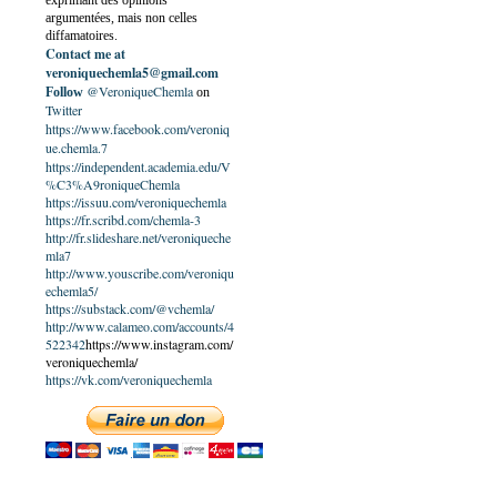
exprimant des opinions
argumentées, mais non celles
diffamatoires.
Contact me at
veroniquechemla5@gmail.com
@VeroniqueChemla
Follow
on
Twitter
https://www.facebook.com/veroniq
ue.chemla.7
https://independent.academia.edu/V
%C3%A9roniqueChemla
https://issuu.com/veroniquechemla
https://fr.scribd.com/chemla-3
http://fr.slideshare.net/veroniqueche
mla7
http://www.youscribe.com/veroniqu
echemla5/
https://substack.com/@vchemla/
http://www.calameo.com/accounts/4
522342
https://www.instagram.com/
veroniquechemla/
https://vk.com/veroniquechemla