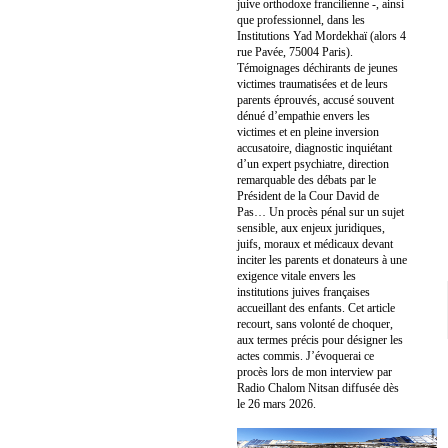
juive orthodoxe francilienne -, ainsi
que professionnel, dans les
Institutions Yad Mordekhaï (alors 4
rue Pavée, 75004 Paris).
Témoignages déchirants de jeunes
victimes traumatisées et de leurs
parents éprouvés, accusé souvent
dénué d’empathie envers les
victimes et en pleine inversion
accusatoire, diagnostic inquiétant
d’un expert psychiatre, direction
remarquable des débats par le
Président de la Cour David de
Pas… Un procès pénal sur un sujet
sensible, aux enjeux juridiques,
juifs, moraux et médicaux devant
inciter les parents et donateurs à une
exigence vitale envers les
institutions juives françaises
accueillant des enfants. Cet article
recourt, sans volonté de choquer,
aux termes précis pour désigner les
actes commis. J’évoquerai ce
procès lors de mon interview par
Radio Chalom Nitsan diffusée dès
le 26 mars 2026.