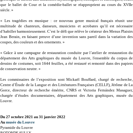
que le ballet de Cour et la comédie-ballet se réapproprient au cours du XVIIe
siècle. »
« Les tragédies en musique : ce nouveau genre musical français réunit une
multitude de chanteurs, danseurs, musiciens et acrobates qu’il est nécessaire
d’habiller harmonieusement. C’est le défi que relève le créateur des Menus Plaisirs
Jean Berain, en faisant preuve d’une invention sans pareil dans la variation des
coupes, des couleurs et des ornements. »
« Grâce à une campagne de restauration conduite par l’atelier de restauration du
département des Arts graphiques du musée du Louvre, l'ensemble du corpus de
dessins de costumes, soit 1644 feuilles, a été restauré et remonté dans des papiers
de conservation neutre. »
Les commissaires de l’exposition sont Mickaël Bouffard, chargé de recherche,
Centre d’Étude de la Langue et des Littératures Françaises (CELLF), Jérôme de La
Gorce, directeur de recherche émérite, CNRS et Victoria Fernández Masaguer,
chargée d’études documentaires, département des Arts graphiques, musée du
Louvre.
Du 27 octobre 2021 au 31 janvier 2022
Au
musée du Louvre
Pyramide du Louvre
ROTONDE SULLY