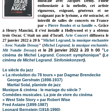
musicale avec Jacques Demy. Fidèle
enthousiaste à la mélodie, cet artiste
rigoureux, exigeant, généreux et ne
craignant pas le lyrisme, a été ostracisé, et
interdit de salles de concerts en France
par «
Pierre Boulez et sa famille
». Grâce
à Henry Mancini, il s’est installé à Hollywood et y a obtenu
trois Oscar. C'était un ami d'Israël.
Arte Concert
diffusera le
27 janvier 2022 à 20 h "
Michel Legrand, la musique enchantée
- Avec Natalie Dessay
" (
Michel Legrand, la musique enchantée.
Mit Natalie Dessay
) et
le 28 janvier 2022 à 20 h 00 "
Le
cinéma de Michel Legrand. Concert symphonique
" (
Le
cinéma de Michel Legrand. Sinfoniekonzert
)
.
Le siècle du jazz
« La révolution du 78 tours » par Dagmar Brendecke
George Gershwin (1898-1937)
Martial Solal, pîaniste de jazz
Musique & cinéma : le mariage du siècle ?
Comédies musicales. La joie de vivre du cinéma
« West Side Story » par Robert Wise
Fred Astaire
(1899-1987)
Leonard Bernstein (1918-1990)