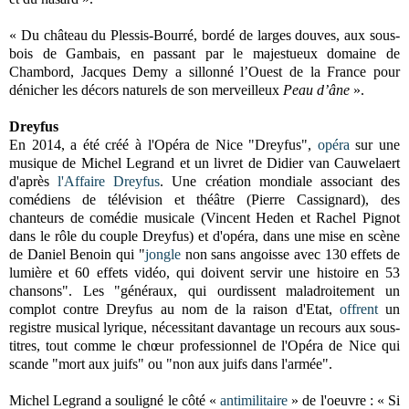
« Du château du Plessis-Bourré, bordé de larges douves, aux sous-
bois de Gambais, en passant par le majestueux domaine de
Chambord, Jacques Demy a sillonné l’Ouest de la France pour
dénicher les décors naturels de son merveilleux
Peau d’âne
».
Dreyfus
En 2014, a été créé à l'Opéra de Nice "Dreyfus",
opéra
sur une
musique de Michel Legrand et un livret de Didier van Cauwelaert
d'après
l'Affaire Dreyfus
. Une création mondiale associant des
comédiens de télévision et théâtre (Pierre Cassignard), des
chanteurs de comédie musicale (Vincent Heden et Rachel Pignot
dans le rôle du couple Dreyfus) et d'opéra, dans une mise en scène
de Daniel Benoin qui "
jongle
non sans angoisse avec 130 effets de
lumière et 60 effets vidéo, qui doivent servir une histoire en 53
chansons". Les "généraux, qui ourdissent maladroitement un
complot contre Dreyfus au nom de la raison d'Etat,
offrent
un
registre musical lyrique, nécessitant davantage un recours aux sous-
titres, tout comme le chœur professionnel de l'Opéra de Nice qui
scande "mort aux juifs" ou "non aux juifs dans l'armée".
Michel Legrand a souligné le côté «
antimilitaire
» de l'oeuvre : « Si