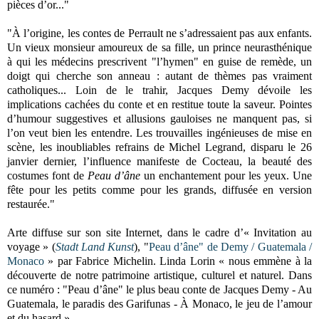
pièces d’or..."
"À l’origine, les contes de Perrault ne s’adressaient pas aux enfants.
Un vieux monsieur amoureux de sa fille, un prince neurasthénique
à qui les médecins prescrivent "l’hymen" en guise de remède, un
doigt qui cherche son anneau : autant de thèmes pas vraiment
catholiques... Loin de le trahir, Jacques Demy dévoile les
implications cachées du conte et en restitue toute la saveur. Pointes
d’humour suggestives et allusions gauloises ne manquent pas, si
l’on veut bien les entendre. Les trouvailles ingénieuses de mise en
scène, les inoubliables refrains de Michel Legrand, disparu le 26
janvier dernier, l’influence manifeste de Cocteau, la beauté des
costumes font de
Peau d’âne
un enchantement pour les yeux. Une
fête pour les petits comme pour les grands, diffusée en version
restaurée."
Arte diffuse sur son site Internet, dans le cadre d’« Invitation au
voyage » (
Stadt Land Kunst
), "
Peau d’âne" de Demy / Guatemala /
Monaco
» par Fabrice Michelin. Linda Lorin « nous emmène à la
découverte de notre patrimoine artistique, culturel et naturel. Dans
ce numéro : "Peau d’âne" le plus beau conte de Jacques Demy - Au
Guatemala, le paradis des Garifunas - À Monaco, le jeu de l’amour
et du hasard ».