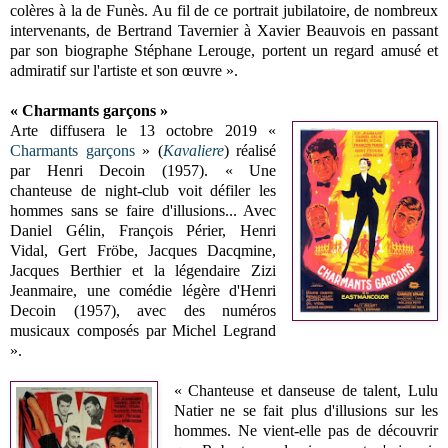
colères à la de Funès. Au fil de ce portrait jubilatoire, de nombreux
intervenants, de Bertrand Tavernier à Xavier Beauvois en passant
par son biographe Stéphane Lerouge, portent un regard amusé et
admiratif sur l'artiste et son œuvre ».
« Charmants garçons »
Arte diffusera le 13 octobre 2019 «
Charmants garçons
» (
Kavaliere
) réalisé
par Henri Decoin (1957). « Une
chanteuse de night-club voit défiler les
hommes sans se faire d'illusions... Avec
Daniel Gélin, François Périer, Henri
Vidal, Gert Fröbe, Jacques Dacqmine,
Jacques Berthier et la légendaire Zizi
Jeanmaire, une comédie légère d'Henri
Decoin (1957), avec des numéros
musicaux composés par Michel Legrand
».
« Chanteuse et danseuse de talent, Lulu
Natier ne se fait plus d'illusions sur les
hommes. Ne vient-elle pas de découvrir