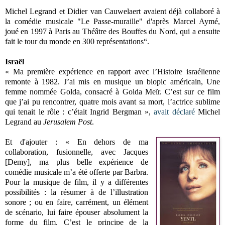
Michel Legrand et Didier van Cauwelaert avaient déjà collaboré à
la comédie musicale "Le Passe-muraille" d'après Marcel Aymé,
joué en 1997 à Paris au Théâtre des Bouffes du Nord, qui a ensuite
fait le tour du monde en 300 représentations“.
Israël
« Ma première expérience en rapport avec l’Histoire israélienne
remonte à 1982. J’ai mis en musique un biopic américain, Une
femme nommée Golda, consacré à Golda Meïr. C’est sur ce film
que j’ai pu rencontrer, quatre mois avant sa mort, l’actrice sublime
qui tenait le rôle : c’était Ingrid Bergman »,
avait déclaré
Michel
Legrand au
Jerusalem Post
.
Et d'ajouter : « En dehors de ma
collaboration, fusionnelle, avec Jacques
[Demy], ma plus belle expérience de
comédie musicale m’a été offerte par Barbra.
Pour la musique de film, il y a différentes
possibilités : la résumer à de l’illustration
sonore ; ou en faire, carrément, un élément
de scénario, lui faire épouser absolument la
forme du film. C’est le principe de la