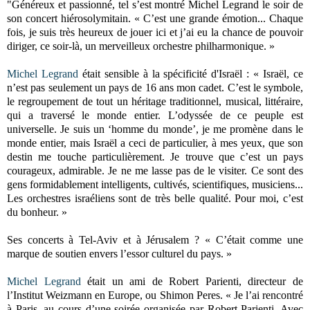
"Généreux et passionné, tel s’est montré Michel Legrand le soir de
son concert hiérosolymitain. « C’est une grande émotion... Chaque
fois, je suis très heureux de jouer ici et j’ai eu la chance de pouvoir
diriger, ce soir-là, un merveilleux orchestre philharmonique. »
Michel Legrand
était sensible à la spécificité d'Israël : « Israël, ce
n’est pas seulement un pays de 16 ans mon cadet. C’est le symbole,
le regroupement de tout un héritage traditionnel, musical, littéraire,
qui a traversé le monde entier. L’odyssée de ce peuple est
universelle.
Je suis un ‘homme du monde’, je me promène dans le
monde entier, mais Israël a ceci de particulier, à mes yeux, que son
destin me touche particulièrement. Je trouve que c’est un pays
courageux, admirable. Je ne me lasse pas de le visiter. Ce sont des
gens formidablement intelligents, cultivés, scientifiques, musiciens...
Les orchestres israéliens sont de très belle qualité. Pour moi, c’est
du bonheur. »
Ses concerts à Tel-Aviv et à Jérusalem ? « C’était comme une
marque de soutien envers l’essor culturel du pays. »
Michel Legrand
était un ami de Robert Parienti, directeur de
l’Institut Weizmann en Europe, ou Shimon Peres. « Je l’ai rencontré
à Paris, au cours d’une soirée organisée par Robert Parienti. Avec