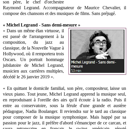
son père, le chef d'orchestre
Raymond Legrand. Accompagnateur de Maurice Chevalier, il
compose des chansons et des musiques de films. Sans préjugé.
« Michel Legrand - Sans demi-mesure »
« Dans un même élan virtuose, il
est passé de l'arrangement à la
composition, du jazz au
classique, de la Nouvelle Vague à
Hollywood, où il remportera trois
Oscars. Un portrait hommage
jubilatoire de Michel Legrand,
musicien aux carrières multiples,
décédé le 26 janvier 2019 ».
« En quittant le domicile familial, son père, compositeur, laisse un
vieux piano. Tout jeune, Michel Legrand apprend la musique seul,
en reproduisant à l'oreille des airs qu'il écoute à la radio. Puis il
entre au conservatoire, sous la férule d'une grande et austère
pédagogue, Nadia Boulanger. Il reviendra sur le tard au classique
pour composer de la musique symphonique. Mais happé par sa
passion pour le jazz, il préfère d'abord s'émanciper de ce carcan, et
saura retranscrire en français le swing américain, réputé