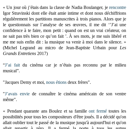
« Un jour où j’étais dans la classe de Nadia Boulanger, je
rencontre
Igor Stravinski dont elle était amie intime et dont nous déchiffrions
régulièrement les partitions manuscrites à trois pianos. Alors que je
le questionnais sur l’analyse de ses œuvres, il me dit ‘’J’ai une
confidence à te faire, mon petit : quand on est un vrai créateur, on
ne sait pas très bien ce qu’on fait ’. À ses mots, je me suis libéré et
me me suis enfin dit : la musique va venir à moi dans le silence. »
(Michel Legrand au micro de Jean-Baptiste Urbain pour
Les
Grands Entretiens
2017)
“
J’ai fait
du cinéma car je n’étais pas reconnu par le milieu
musical”.
"Jacques Demy et moi,
nous étions
deux frères".
"
J’avais envie
de connaître le cinéma américain de son ventre
même".
« Pendant quarante ans Boulez et sa famille
ont fermé
toutes les
possibilités pour tous les compositeurs d'être joués. Il a décidé qu'on
allait oublier tout le passé de la musique jusqu'à aujourd'hui et qu'on
allait repartir à zéro. Il a fermé la porte à tous les autres