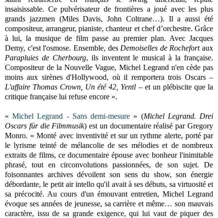
insaisissable. Ce pulvérisateur de frontières a joué avec les plus
grands jazzmen (Miles Davis, John Coltrane…). Il a aussi été
compositeur, arrangeur, pianiste, chanteur et chef d’orchestre. Grâce
à lui, la musique de film passe au premier plan. Avec Jacques
Demy, c'est l'osmose. Ensemble, des
Demoiselles de Rochefort
aux
Parapluies de Cherbourg
, ils inventent le musical à la française.
Compositeur de la Nouvelle Vague, Michel Legrand n'en cède pas
moins aux sirènes d'Hollywood, où il remportera trois Oscars –
L'affaire Thomas Crown, Un été 42, Yentl
– et un plébiscite que la
critique française lui refuse encore ».
«
Michel Legrand - Sans demi-mesure
» (
Michel Legrand. Drei
Oscars für die Filmmusik
) est un documentaire réalisé par Gregory
Monro. « Monté avec inventivité et sur un rythme alerte, porté par
le lyrisme teinté de mélancolie de ses mélodies et de nombreux
extraits de films, ce documentaire épouse avec bonheur l'inimitable
phrasé, tout en circonvolutions passionnées, de son sujet. De
foisonnantes archives dévoilent son sens du show, son énergie
débordante, le petit air intello qu'il avait à ses débuts, sa virtuosité et
sa précocité. Au cours d'un émouvant entretien, Michel Legrand
évoque ses années de jeunesse, sa carrière et même… son mauvais
caractère, issu de sa grande exigence, qui lui vaut de piquer des