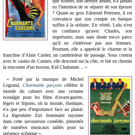
que Robert, son dernier amant, n'a jamais
eu l'intention de se séparer de son épouse
? Quant au gros Edmond Petersen, il est
convaincu que son compte en banque
suffira à la séduire. En vérité, Lulu n'est
en confiance qu'avec Charles, son
imprésario, mais sans doute est-ce parce
qu'il ne s'intéresse pas aux femmes.
Pourtant, elle a apprécié le charme et la
franchise d'Alain Cartier, un cambrioleur de passage. Sous contrat
avec le casino de Cannes, elle descend sur la côte, et fait en chemin
la rencontre d'un boxeur, Kid Chabanne… »
« Porté par la musique de Michel
Legrand,
Charmants garçons
célèbre le
monde du cabaret avec une certaine
nostalgie pour les films d'avant-guerre,
légers et fripons, où la morale, élastique,
n'a que peu d'importance face au plaisir.
La légendaire Zizi Jeanmaire rayonne
dans cette savoureuse comédie, pimentée
de numéros musicaux taillés pour sa
présence scénique ».