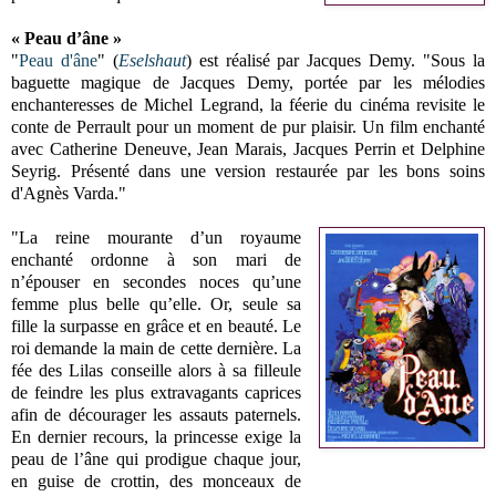
« Peau d’âne »
"
Peau d'âne
" (
Eselshaut
) est réalisé par Jacques Demy. "Sous la
baguette magique de Jacques Demy, portée par les mélodies
enchanteresses de Michel Legrand, la féerie du cinéma revisite le
conte de Perrault pour un moment de pur plaisir. Un film enchanté
avec Catherine Deneuve, Jean Marais, Jacques Perrin et Delphine
Seyrig. Présenté dans une version restaurée par les bons soins
d'Agnès Varda."
"La reine mourante d’un royaume
enchanté ordonne à son mari de
n’épouser en secondes noces qu’une
femme plus belle qu’elle. Or, seule sa
fille la surpasse en grâce et en beauté. Le
roi demande la main de cette dernière. La
fée des Lilas conseille alors à sa filleule
de feindre les plus extravagants caprices
afin de décourager les assauts paternels.
En dernier recours, la princesse exige la
peau de l’âne qui prodigue chaque jour,
en guise de crottin, des monceaux de