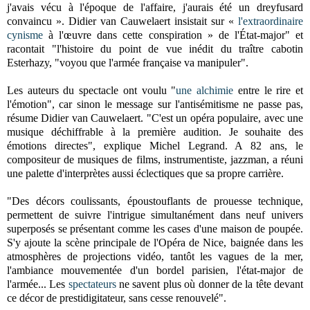
j'avais vécu à l'époque de l'affaire, j'aurais été un dreyfusard
convaincu ». Didier van Cauwelaert insistait sur «
l'extraordinaire
cynisme
à l'œuvre dans cette conspiration » de l'État-major" et
racontait "l'histoire du point de vue inédit du traître cabotin
Esterhazy, "voyou que l'armée française va manipuler".
Les auteurs du spectacle ont voulu "
une alchimie
entre le rire et
l'émotion", car sinon le message sur l'antisémitisme ne passe pas,
résume Didier van Cauwelaert. "C'est un opéra populaire, avec une
musique déchiffrable à la première audition. Je souhaite des
émotions directes", explique Michel Legrand. A 82 ans, le
compositeur de musiques de films, instrumentiste, jazzman, a réuni
une palette d'interprètes aussi éclectiques que sa propre carrière.
"Des décors coulissants, époustouflants de prouesse technique,
permettent de suivre l'intrigue simultanément dans neuf univers
superposés se présentant comme les cases d'une maison de poupée.
S'y ajoute la scène principale de l'Opéra de Nice, baignée dans les
atmosphères de projections vidéo, tantôt les vagues de la mer,
l'ambiance mouvementée d'un bordel parisien, l'état-major de
l'armée... Les
spectateurs
ne savent plus où donner de la tête devant
ce décor de prestidigitateur, sans cesse renouvelé".