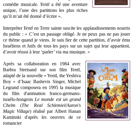
comédie musicale.
Yentl
a été une aventure
unique, l’une des partitions les plus riches
qu’il m’ait été donné d’écrire ».
Interpréter
Yentl
en Terre sainte suscite les applaudissements nourris
du public : « C’est un passage obligé. Je ne peux pas ne pas jouer
ce thème quand je viens. Je suis fier de cette partition, d’avoir ému
Israéliens et Juifs de tous les pays sur un sujet qui leur appartient,
d’avoir réussi à leur ‘parler’ via ma musique. »
Après sa collaboration en 1984 avec
Barbra Streisand sur son film
Yentl
,
adapté de la nouvelle » Yentl, the Yeshiva
Boy » d’Isaac Bashevis Singer, Michel
Legrand composera en 1995 la musique
du film d'animation franco-germano-
israélo-hongrois
Le monde est un grand
Chelm
(
The Real Schlemiel/Aaron's
Magic Village
) réalisé par Albert Hanan
Kaminski d'après les oeuvres de ce
romancier