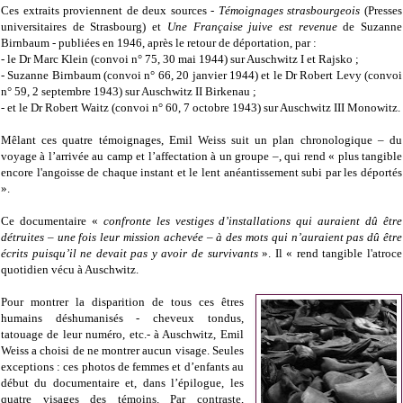
Ces extraits proviennent de deux sources -
Témoignages strasbourgeois
(Presses
universitaires de Strasbourg) et
Une Française juive est revenue
de Suzanne
Birnbaum - publiées en 1946, après le retour de déportation, par :
- le Dr Marc Klein (convoi n° 75, 30 mai 1944) sur Auschwitz I et Rajsko ;
- Suzanne Birnbaum (convoi n° 66, 20 janvier 1944) et le Dr Robert Levy (convoi
n° 59, 2 septembre 1943) sur Auschwitz II Birkenau ;
- et le Dr Robert Waitz (convoi n° 60, 7 octobre 1943) sur Auschwitz III Monowitz.
Mêlant ces quatre témoignages, Emil Weiss suit un plan chronologique – du
voyage à l’arrivée au camp et l’affectation à un groupe –, qui rend « plus tangible
encore l'angoisse de chaque instant et le lent anéantissement subi par les déportés
».
Ce documentaire «
confronte les vestiges d’installations qui auraient dû être
détruites – une fois leur mission achevée – à des mots qui n’auraient pas dû être
écrits puisqu’il ne devait pas y avoir de survivants
». Il « rend tangible l'atroce
quotidien vécu à Auschwitz.
Pour montrer la disparition de tous ces êtres
humains déshumanisés - cheveux tondus,
tatouage de leur numéro, etc.- à Auschwitz, Emil
Weiss a choisi de ne montrer aucun visage. Seules
exceptions : ces photos de femmes et d’enfants au
début du documentaire et, dans l’épilogue, les
quatre visages des témoins. Par contraste,