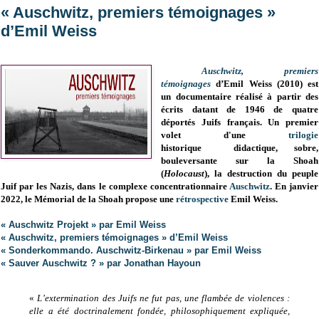
« Auschwitz, premiers témoignages »
d’Emil Weiss
Auschwitz, premiers
témoignages
d’Emil Weiss
(2010)
est
un documentaire réalisé
à partir des
écrits datant de 1946 de quatre
déportés Juifs français. Un premier
volet d'une
trilogie
historique didactique, sobre,
bouleversante sur la Shoah
(
Holocaust
), la destruction du peuple
Juif par les Nazis, dans le complexe concentrationnaire
Auschwitz
.
En janvier
2022, le Mémorial de la Shoah propose une
rétrospective
Emil Weiss.
« Auschwitz Projekt » par Emil Weiss
« Auschwitz, premiers témoignages » d’Emil Weiss
« Sonderkommando. Auschwitz-Birkenau » par Emil Weiss
« Sauver Auschwitz ? » par Jonathan Hayoun
«
L’extermination des Juifs ne fut pas, une flambée de violences :
elle a été doctrinalement fondée, philosophiquement expliquée,