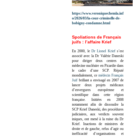
https://www.veroniquechemla.inf
o/2026/03/la-cour-criminelle-de-
bobigny-condamne.html
Spoliations de Français
juifs : l’affaire Krief
En 2000, le
Dr Lionel Krief
s’est
associé avec la Dr Valérie Daneski
pour diriger deux centres de
médecine nucléaire en Picardie dans
le cadre d’une SCP.
Réputé
mondialement, ce
médecin Français
Juif
brillant a envisagé en 2007 de
lancer deux projets médicaux
d’envergures européenne et
scientifique dans cette région
française.
Initiées en 2008
notamment afin de dissoudre la
SCP Krief Daneski, des procédures
judiciaires, aux verdicts souvent
iniques, ont mené à la ruine du Dr
Krief.
Inactions de ministres de
droite et de gauche, refus d’agir ou
inefficacité d’organisations et