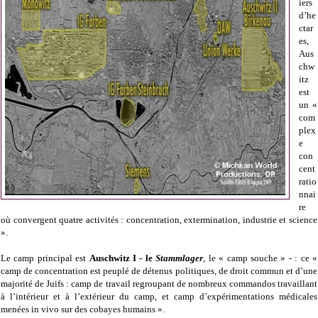
iers
d’he
ctar
es,
Aus
chw
itz
est
un «
com
plex
e
con
cent
ratio
nnai
re
où convergent quatre activités : concentration, extermination, industrie et science
».
Le camp principal est
Auschwitz I - le
Stammlager
, le « camp souche » - : ce «
camp de concentration est peuplé de détenus politiques, de droit commun et d’une
majorité de Juifs : camp de travail regroupant de nombreux commandos travaillant
à l’intérieur et à l’extérieur du camp, et camp d’expérimentations médicales
menées in vivo sur des cobayes humains ».