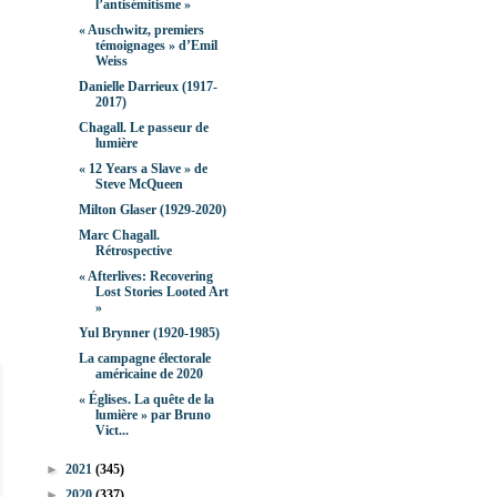
l’antisémitisme »
« Auschwitz, premiers
témoignages » d’Emil
Weiss
Danielle Darrieux (1917-
2017)
Chagall. Le passeur de
lumière
« 12 Years a Slave » de
Steve McQueen
Milton Glaser (1929-2020)
Marc Chagall.
Rétrospective
« Afterlives: Recovering
Lost Stories Looted Art
»
Yul Brynner (1920-1985)
La campagne électorale
américaine de 2020
« Églises. La quête de la
lumière » par Bruno
Vict...
►
2021
(345)
►
2020
(337)