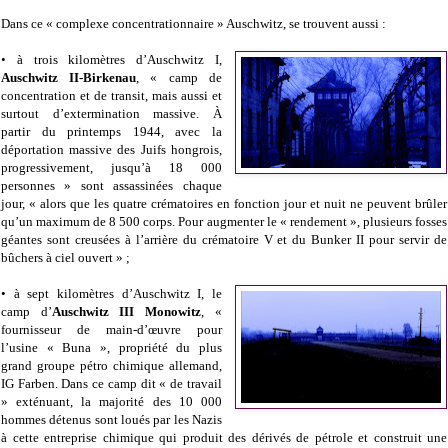
Dans ce « complexe concentrationnaire » Auschwitz, se trouvent aussi :
• à trois kilomètres d’Auschwitz I,
Auschwitz II-Birkenau
, « camp de
concentration et de transit, mais aussi et
surtout d’extermination massive. À
partir du printemps 1944, avec la
déportation massive des Juifs hongrois,
progressivement, jusqu’à 18 000
personnes » sont assassinées chaque
jour, « alors que les quatre crématoires en fonction jour et nuit ne peuvent brûler
qu’un maximum de 8 500 corps. Pour augmenter le « rendement », plusieurs fosses
géantes sont creusées à l’arrière du crématoire V et du Bunker II pour servir de
bûchers à ciel ouvert » ;
• à sept kilomètres d’Auschwitz I, le
camp d’
Auschwitz III Monowitz
, «
fournisseur de main-d’œuvre pour
l’usine « Buna », propriété du plus
grand groupe pétro chimique allemand,
IG Farben. Dans ce camp dit « de travail
» exténuant, la majorité des 10 000
hommes détenus sont loués par les Nazis
à cette entreprise chimique qui produit des dérivés de pétrole et construit une