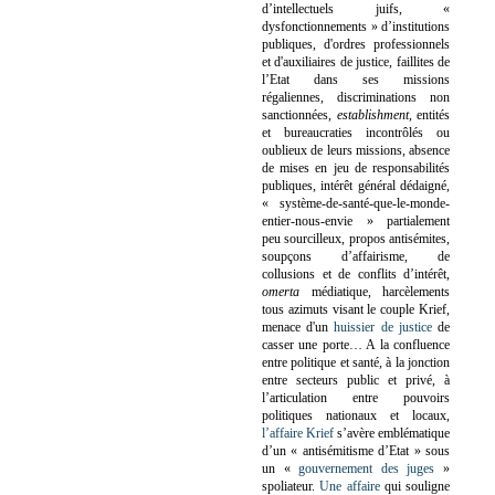
d’intellectuels juifs, «
dysfonctionnements » d’institutions
publiques, d'ordres professionnels
et d'auxiliaires de justice, faillites de
l’Etat dans ses missions
régaliennes, discriminations non
sanctionnées,
establishment
, entités
et bureaucraties incontrôlés ou
oublieux de leurs missions, absence
de mises en jeu de responsabilités
publiques, intérêt général dédaigné,
« système-de-santé-que-le-monde-
entier-nous-envie » partialement
peu sourcilleux, propos antisémites,
soupçons d’affairisme, de
collusions et de conflits d’intérêt,
omerta
médiatique, harcèlements
tous azimuts visant le couple Krief,
menace d'un
huissier de justice
de
casser une porte…
A la confluence
entre politique et santé, à la jonction
entre secteurs public et privé, à
l’articulation entre pouvoirs
politiques nationaux et locaux,
l’affaire Krief
s’avère emblématique
d’un « antisémitisme d’Etat » sous
un «
gouvernement des juges
»
spoliateur.
Une affaire
qui souligne