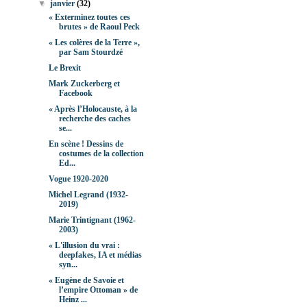
▼
janvier
(32)
« Exterminez toutes ces
brutes » de Raoul Peck
« Les colères de la Terre »,
par Sam Stourdzé
Le Brexit
Mark Zuckerberg et
Facebook
« Après l’Holocauste, à la
recherche des caches
se...
En scène ! Dessins de
costumes de la collection
Ed...
Vogue 1920-2020
Michel Legrand (1932-
2019)
Marie Trintignant (1962-
2003)
« L'illusion du vrai :
deepfakes, IA et médias
syn...
« Eugène de Savoie et
l’empire Ottoman » de
Heinz ...