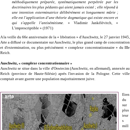
méthodiquement préparée, systématiquement perpétrée par les
doctrinaires les plus pédants qui aient jamais existé ; elle répond à
une intention exterminatrice délibérément et longuement mûrie ;
elle est l’application d’une théorie dogmatique qui existe encore et
qui s’appelle l’antisémitisme.
» Vladimir Jankélévitch, «
L’imprescriptible » (1971)
A la veille du 66e anniversaire de la « libération » d'Auschwitz, le 27 janvier 1945,
Arte a diffusé ce documentaire sur Auschwitz, le plus grand camp de concentration
et d'extermination, ou plus précisément « complexe concentrationnaire » du IIIe
Reich.
Auschwitz, « complexe concentrationnaire »
Auschwitz se situe dans la ville d'Oswiecim (Auschwitz, en allemand), annexée au
Reich (province de Haute-Silésie) après l'invasion de la Pologne. Cette ville
comptait avant guerre une population majoritairement juive.
Eten
du
sur
plus
ieur
s
mill