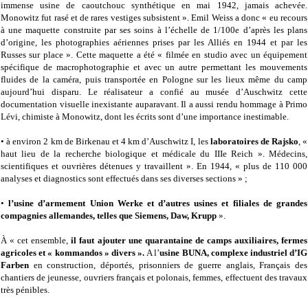
immense usine de caoutchouc synthétique en mai 1942, jamais achevée.
Monowitz fut rasé et de rares vestiges subsistent ». Emil Weiss a donc « eu recours
à une maquette construite par ses soins à l’échelle de 1/100e d’après les plans
d’origine, les photographies aériennes prises par les Alliés en 1944 et par les
Russes sur place ». Cette maquette a été « filmée en studio avec un équipement
spécifique de macrophotographie et avec un autre permettant les mouvements
fluides de la caméra, puis transportée en Pologne sur les lieux même du camp
aujourd’hui disparu. Le réalisateur a confié au musée d’Auschwitz cette
documentation visuelle inexistante auparavant. Il a aussi rendu hommage à Primo
Lévi, chimiste à Monowitz, dont les écrits sont d’une importance inestimable.
• à environ 2 km de Birkenau et 4 km d’Auschwitz I, les
laboratoires de Rajsko
, «
haut lieu de la recherche biologique et médicale du IIIe Reich ». Médecins,
scientifiques et ouvrières détenues y travaillent ». En 1944, « plus de 110 000
analyses et diagnostics sont effectués dans ses diverses sections » ;
•
l’usine d’armement Union Werke et d’autres usines et filiales de grandes
compagnies allemandes, telles que Siemens, Daw, Krupp
».
À « cet ensemble,
il faut ajouter une quarantaine de camps auxiliaires, fermes
agricoles et « kommandos » divers ».
A l’
usine BUNA, complexe industriel d’IG
Farben
en construction, déportés, prisonniers de guerre anglais, Français des
chantiers de jeunesse, ouvriers français et polonais, femmes, effectuent des travaux
très pénibles.