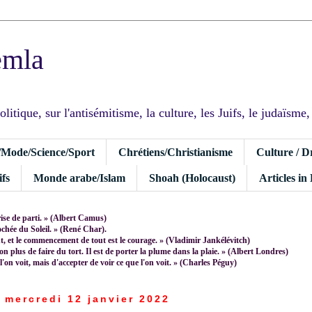
emla
tique, sur l'antisémitisme, la culture, les Juifs, le judaïsme, I
/Mode/Science/Sport
Chrétiens/Christianisme
Culture / D
fs
Monde arabe/Islam
Shoah (Holocaust)
Articles in
rise de parti. » (Albert Camus)
rochée du Soleil. » (René Char).
 et le commencement de tout est le courage. » (Vladimir Jankélévitch)
non plus de faire du tort. Il est de porter la plume dans la plaie. » (Albert Londres)
 l'on voit, mais d'accepter de voir ce que l'on voit. » (Charles Péguy)
mercredi 12 janvier 2022