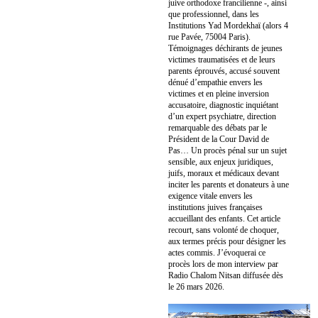
juive orthodoxe francilienne -, ainsi
que professionnel, dans les
Institutions Yad Mordekhaï (alors 4
rue Pavée, 75004 Paris).
Témoignages déchirants de jeunes
victimes traumatisées et de leurs
parents éprouvés, accusé souvent
dénué d’empathie envers les
victimes et en pleine inversion
accusatoire, diagnostic inquiétant
d’un expert psychiatre, direction
remarquable des débats par le
Président de la Cour David de
Pas… Un procès pénal sur un sujet
sensible, aux enjeux juridiques,
juifs, moraux et médicaux devant
inciter les parents et donateurs à une
exigence vitale envers les
institutions juives françaises
accueillant des enfants. Cet article
recourt, sans volonté de choquer,
aux termes précis pour désigner les
actes commis. J’évoquerai ce
procès lors de mon interview par
Radio Chalom Nitsan diffusée dès
le 26 mars 2026.