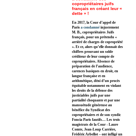
copropriétaires juifs
français en créant leur «
dette » !
En 2017, la Cour d’appel de
Paris
a condamné
injustement
M. B., copropriétaires Juifs
français, pour un prétendu «
arriéré de charges de copropriété
». Et ce, alors qu’elle donnait des
chiffres prouvant un solde
créditeur de leur compte de
copropriétaires. Absence de
préparation de l’audience,
carences basiques en droit, en
langue française et en
arithmétique, déni d’un procès
équitable notamment en violant
les droits de la défense des
justiciables juifs par une
partialité choquante et par une
mansuétude généreuse au
bénéfice du Syndicat des
copropriétaires et de son syndic
Foncia Paris fautifs… Les trois
magistrats de la Cour - Laure
Comte, Jean-Loup Carrière,
Frédéric Arbellot – ont infligé un