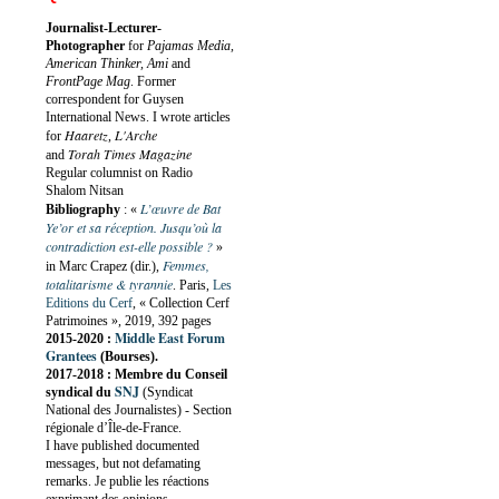
Journalist-Lecturer-
Photographer
for
Pajamas Media,
American Thinker, Ami
and
FrontPage Mag
. Former
correspondent for Guysen
International News. I wrote articles
Haaretz
L'Arche
for
,
Torah Times Magazine
and
Regular columnist on Radio
Shalom Nitsan
L’œuvre de Bat
Bibliography
:
«
Ye’or et sa réception. Jusqu’où la
contradiction est-elle possible ?
»
Femmes,
in Marc Crapez (dir.),
totalitarisme & tyrannie
. Paris,
Les
Editions du Cerf
, « Collection Cerf
Patrimoines », 2019, 392 pages
Middle East Forum
2015-2020 :
Grantees
(Bourses).
2017-2018 : Membre du Conseil
SNJ
syndical du
(Syndicat
National des Journalistes) - Section
régionale d’Île-de-France.
I have published documented
messages, but not defamating
remarks. Je publie les réactions