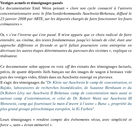
Vestiges actuels et témoignages passés
Le documentariste Emil Weiss pensait «
clore son cycle consacré à l'univers
concentrationnaire avec le film Sonderkommando Auschwitz-Birkenau, diffusé le
23 janvier 2008 par ARTE, sur les déportés chargés de faire fonctionner les fours
crématoires
».
Or, «
c'est l'inverse qui s'est passé. Il m'est apparu que ce choix radical de faire
entendre, au cinéma, des textes fondamentaux jusqu'ici laissés de côté, était une
approche différente et féconde et qu'il fallait poursuivre cette entreprise en
décrivant les autres étapes déterminantes du parcours des victimes
», explique ce
réalisateur.
Ce documentaire sobre appose en voix
off
des extraits des témoignages factuels,
précis, de quatre déportés Juifs français sur des images de wagon à bestiaux vide
puis des vestiges vides, filmés dans un Auschwitz enneigé ou pluvieux.
Il s'agit des témoignages du "
Dr. Klein sur Auschwitz Ie camp de concentration, et
Rajsko, laboratoires de recherches biomédicales, de Suzanne Birnbaum et du
Dr.Robert Lévy sur Auschwitz II Birkenau camp de concentration mais aussi et
surtout camp d’extermination, et celui de Dr. Robert Waitz sur Auschwitz III
Monowitz, camp qui fournissait la main d’œuvre à l’usine « Buna », propriété du
plus grand groupe pétrochimique européen, la IG Farben
".
Leurs témoignages «
rendent compte des événements vécus, avec simplicité et
force », sans « écran mémoriel
».