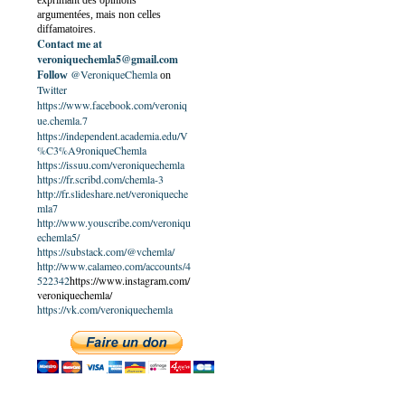
exprimant des opinions
argumentées, mais non celles
diffamatoires.
Contact me at
veroniquechemla5@gmail.com
@VeroniqueChemla
Follow
on
Twitter
https://www.facebook.com/veroniq
ue.chemla.7
https://independent.academia.edu/V
%C3%A9roniqueChemla
https://issuu.com/veroniquechemla
https://fr.scribd.com/chemla-3
http://fr.slideshare.net/veroniqueche
mla7
http://www.youscribe.com/veroniqu
echemla5/
https://substack.com/@vchemla/
http://www.calameo.com/accounts/4
522342
https://www.instagram.com/
veroniquechemla/
https://vk.com/veroniquechemla