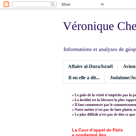
Véronique Ch
Informations et analyses de géopoli
Affaire al-Dura/Israël
Avion
Il ou elle a dit...
Judaïsme/Jui
« Le goût de la vérité n’empêche pas la p
« La lucidité est la blessure la plus rapp
« Il faut commencer par le commencement,
« Notre métier n’est pas de faire plaisir, 
« Le plus difficile n'est pas de dire ce que
La Cour d’appel de Paris
a condamné des