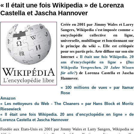
« Il était une fois Wikipedia » de Lorenza
Castella et Jascha Hannover
Créée en 2001
par Jimmy Wales et Larry
Sangers
, Wikipedia s'est imposée comme
«
encyclopédie collective en ligne,
universelle, multilingue et fonctionnant sur
le principe du wiki
». Elle est critiquée
pour ses partis pris
.
Arte diffuse sur son site
Internet «
Il était une fois Wikipedia. 20
ans d’encyclopédie en ligne
» (
Das
Wikipedia Versprechen. 20 Jahre Wissen
für alle?
) de Lorenza Castella et Jascha
Hannover.
« 100 millions de vues » par Itamar
Rose
Amazon
« Les nettoyeurs du Web - The Cleaners » par Hans Block et Moritz
Riesewieck
« Il était une fois Wikipedia. 20 ans d’encyclopédie en ligne » de
Lorenza Castella et Jascha Hannover
Fondée aux Etats-Unis en 2001 par Jimmy Wales et Larry Sangers, Wikipedia se