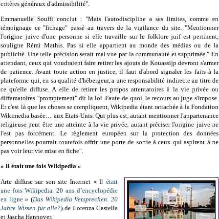
critères généraux d'admissibilité".
Emmanuelle Souffi conclut : "Mais l'autodiscipline a ses limites, comme en
témoignage ce "fichage" passé au travers de la vigilance du site. "Mentionner
l'origine juive d'une personne si elle travaille sur le folklore juif est pertinent,
souligne Rémi Mathis. Pas si elle appartient au monde des médias ou de la
publicité. Une telle précision serait mal vue par la communauté et supprimée." En
attendant, ceux qui voudraient faire retirer les ajouts de Kouassijp devront s'armer
de patience. Avant toute action en justice, il faut d'abord signaler les faits à la
plateforme qui, en sa qualité d'hébergeur, a une responsabilité indirecte au titre de
ce qu'elle diffuse. A elle de retirer les propos attentatoires à la vie privée ou
diffamatoires "promptement" dit la loi. Faute de quoi, le recours au juge s'impose.
Et c'est là que les choses se compliquent, Wikipedia étant rattachée à la Fondation
Wikimedia basée… aux Etats-Unis. Qui plus est, autant mentionner l'appartenance
religieuse peut être une atteinte à la vie privée, autant préciser l'origine juive ne
l'est pas forcément. Le règlement européen sur la protection des données
personnelles pourrait toutefois offrir une porte de sortie à ceux qui aspirent à ne
pas voir leur vie mise en fiche".
« Il était une fois Wikipedia »
Arte diffuse sur son site Internet «
Il était
une fois Wikipedia. 20 ans d’encyclopédie
en ligne
» (
Das Wikipedia Versprechen. 20
Jahre Wissen für alle?
) de Lorenza Castella
et Jascha Hannover.