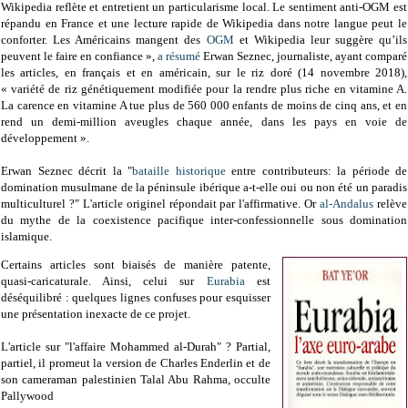
Wikipedia reflète et entretient un particularisme local. Le sentiment anti-OGM est
répandu en France et une lecture rapide de Wikipedia dans notre langue peut le
conforter. Les Américains mangent des
OGM
et Wikipedia leur suggère qu’ils
peuvent le faire en confiance »,
a résumé
Erwan Seznec, journaliste, ayant comparé
les articles, en français et en américain, sur le riz doré (14 novembre 2018),
« variété de riz génétiquement modifiée pour la rendre plus riche en vitamine A.
La carence en vitamine A tue plus de 560 000 enfants de moins de cinq ans, et en
rend un demi-million aveugles chaque année, dans les pays en voie de
développement ».
Erwan Seznec décrit la "
bataille historique
entre contributeurs: la période de
domination musulmane de la péninsule ibérique a-t-elle oui ou non été un paradis
multiculturel ?" L'article originel répondait par l'affirmative. Or
al-Andalus
relève
du mythe de la coexistence pacifique inter-confessionnelle sous domination
islamique.
Certains articles sont biaisés de manière patente,
quasi-caricaturale. Ainsi, celui sur
Eurabia
est
déséquilibré : quelques lignes confuses pour esquisser
une présentation inexacte de ce projet.
L'article sur "l'affaire Mohammed al-Durah" ? Partial,
partiel, il promeut la version de Charles Enderlin et de
son cameraman palestinien Talal Abu Rahma, occulte
Pallywood