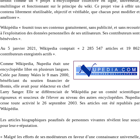
définit comme un « projet d’encyclopédie collective en ligne, universelle,
multilingue et fonctionnant sur le principe du wiki. Ce projet vise à offrir un
contenu librement réutilisable, objectif et vérifiable, que chacun peut modifier et
améliorer ».
Wikipédia « fournit tous ses contenus gratuitement, sans publicité, et sans recourir
à l'exploitation des données personnelles de ses utilisateurs. Ses contributeurs sont
bénévoles ».
Au 5 janvier 2021, Wikipedia comptait
«
2 285 547 articles et 19 862
contributeurs enregistrés actifs
»
.
Comme Wikipedia, Nupedia était une
encyclopédie libre en plusieurs langues.
Créée par Jimmy Wales le 9 mars 2000,
bénéficiant du soutien financier de
Bomis, elle avait pour rédacteur en chef
Larry Sanger. Elle se différenciait de Wikipédia par un comité scientifique
rigoureux et soucieux de l'élever au niveau des autres encyclopédies. Nupedia
cesse toute activité le 26 septembre 2003. Ses articles ont été republiés par
Wikipédia.
Les articles biographiques peaufinés de personnes vivantes révèlent leur souci
pour leur e-réputation.
« Malgré les efforts de ses modérateurs en faveur d’une connaissance universelle,