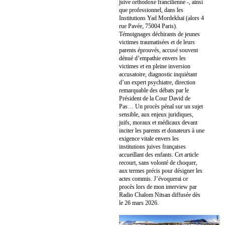
juive orthodoxe francilienne -, ainsi
que professionnel, dans les
Institutions Yad Mordekhaï (alors 4
rue Pavée, 75004 Paris).
Témoignages déchirants de jeunes
victimes traumatisées et de leurs
parents éprouvés, accusé souvent
dénué d’empathie envers les
victimes et en pleine inversion
accusatoire, diagnostic inquiétant
d’un expert psychiatre, direction
remarquable des débats par le
Président de la Cour David de
Pas… Un procès pénal sur un sujet
sensible, aux enjeux juridiques,
juifs, moraux et médicaux devant
inciter les parents et donateurs à une
exigence vitale envers les
institutions juives françaises
accueillant des enfants. Cet article
recourt, sans volonté de choquer,
aux termes précis pour désigner les
actes commis. J’évoquerai ce
procès lors de mon interview par
Radio Chalom Nitsan diffusée dès
le 26 mars 2026.