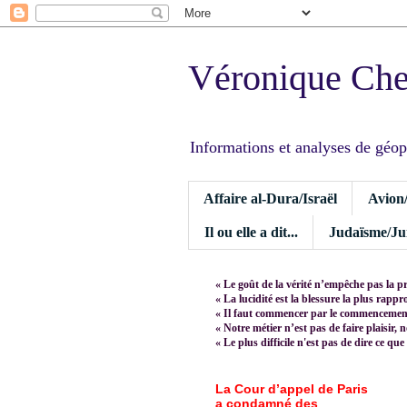
Véronique Ch
Informations et analyses de géopoli
Affaire al-Dura/Israël
Avion
Il ou elle a dit...
Judaïsme/Jui
« Le goût de la vérité n’empêche pas la p
« La lucidité est la blessure la plus rapp
« Il faut commencer par le commencement,
« Notre métier n’est pas de faire plaisir, 
« Le plus difficile n'est pas de dire ce que
La Cour d’appel de Paris
a condamné des