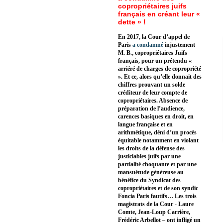
copropriétaires juifs
français en créant leur «
dette » !
En 2017, la Cour d’appel de
Paris
a condamné
injustement
M. B., copropriétaires Juifs
français, pour un prétendu «
arriéré de charges de copropriété
». Et ce, alors qu’elle donnait des
chiffres prouvant un solde
créditeur de leur compte de
copropriétaires. Absence de
préparation de l’audience,
carences basiques en droit, en
langue française et en
arithmétique, déni d’un procès
équitable notamment en violant
les droits de la défense des
justiciables juifs par une
partialité choquante et par une
mansuétude généreuse au
bénéfice du Syndicat des
copropriétaires et de son syndic
Foncia Paris fautifs… Les trois
magistrats de la Cour - Laure
Comte, Jean-Loup Carrière,
Frédéric Arbellot – ont infligé un