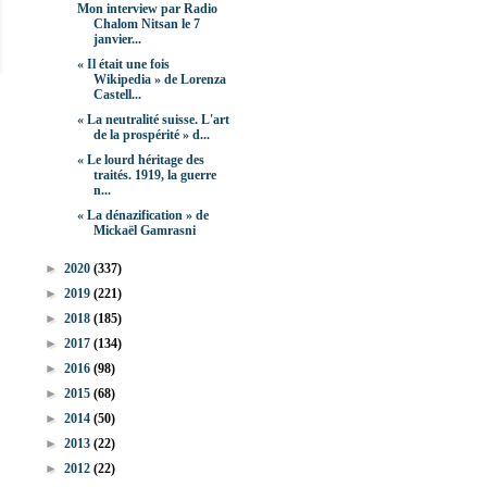
Mon interview par Radio
Chalom Nitsan le 7
janvier...
« Il était une fois
Wikipedia » de Lorenza
Castell...
« La neutralité suisse. L'art
de la prospérité » d...
« Le lourd héritage des
traités. 1919, la guerre
n...
« La dénazification » de
Mickaël Gamrasni
►
2020
(337)
►
2019
(221)
►
2018
(185)
►
2017
(134)
►
2016
(98)
►
2015
(68)
►
2014
(50)
►
2013
(22)
►
2012
(22)