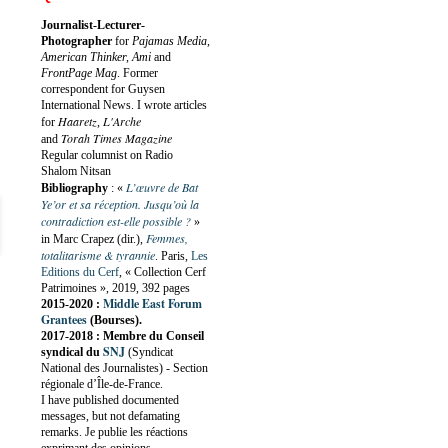
Journalist-Lecturer-
Photographer
for
Pajamas Media,
American Thinker, Ami
and
FrontPage Mag
. Former
correspondent for Guysen
International News. I wrote articles
Haaretz
L'Arche
for
,
Torah Times Magazine
and
Regular columnist on Radio
Shalom Nitsan
L’œuvre de Bat
Bibliography
:
«
Ye’or et sa réception. Jusqu’où la
contradiction est-elle possible ?
»
Femmes,
in Marc Crapez (dir.),
totalitarisme & tyrannie
. Paris,
Les
Editions du Cerf
, « Collection Cerf
Patrimoines », 2019, 392 pages
Middle East Forum
2015-2020 :
Grantees
(Bourses).
2017-2018 : Membre du Conseil
SNJ
syndical du
(Syndicat
National des Journalistes) - Section
régionale d’Île-de-France.
I have published documented
messages, but not defamating
remarks. Je publie les réactions