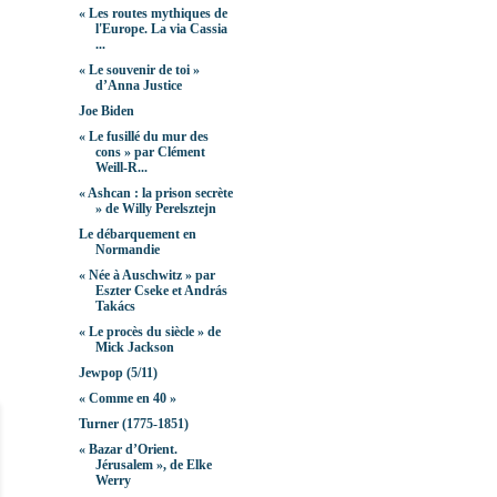
« Les routes mythiques de
l'Europe. La via Cassia
...
« Le souvenir de toi »
d’Anna Justice
Joe Biden
« Le fusillé du mur des
cons » par Clément
Weill-R...
« Ashcan : la prison secrète
» de Willy Perelsztejn
Le débarquement en
Normandie
« Née à Auschwitz » par
Eszter Cseke et András
Takács
« Le procès du siècle » de
Mick Jackson
Jewpop (5/11)
« Comme en 40 »
Turner (1775-1851)
« Bazar d’Orient.
Jérusalem », de Elke
Werry