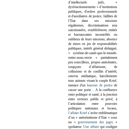
d’intellectuels juifs, «
dysfonctionnements » d’institutions
publiques, d'ordres professionnels
et d'auxiliaires de justice, faillites de
l’Etat dans ses missions
régaliennes, discriminations non
sanctionnées,
establishment
, entités
et bureaucraties incontrôlés ou
oublieux de leurs missions, absence
de mises en jeu de responsabilités
publiques, intérêt général dédaigné,
« système-de-santé-que-le-monde-
entier-nous-envie » partialement
peu sourcilleux, propos antisémites,
soupçons d’affairisme, de
collusions et de conflits d’intérêt,
omerta
médiatique, harcèlements
tous azimuts visant le couple Krief,
menace d'un
huissier de justice
de
casser une porte…
A la confluence
entre politique et santé, à la jonction
entre secteurs public et privé, à
l’articulation entre pouvoirs
politiques nationaux et locaux,
l’affaire Krief
s’avère emblématique
d’un « antisémitisme d’Etat » sous
un «
gouvernement des juges
»
spoliateur.
Une affaire
qui souligne