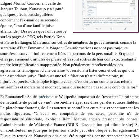
Edgard Morin." Concernant celle de
Jacques Toubon, Kouassijp y a ajouté
quelques précisions singulières
concernant l'ex-mari de sa seconde
épouse, "issu d'une famille juive
allemande." Des notes que l'on retrouve
sur les pages de PDG, tels Patrick Kron
et Pierre Bellanger. Mais aussi sur celles de membres du gouvernement, comme la
secrétaire d'Etat Emmanuelle Wargon. Ces informations ne sont pas toujours
sourcées et souvent indirectement liées au parcours de la personnalité. Et quand
elles proviennent d'articles de presse, elles sont sorties de leur contexte, tendant à
rendre leur publication inappropriée. Non pénalement répréhensibles, ces
agissements témoignent d'une certaine "obsession" à lister ceux et celles qui ont
une ascendance juive. "Indiquer une telle filiation n'est ni diffamatoire, ni
injurieux, précise Christophe Bigot, avocat. C'est certes un contenu aux relents
antisémites et moralement incorrect, mais qui ne tombe pas sous le coup de la loi."
Et Emmanuelle Souffi
précise
que Wikipedia imposerait de "respecter "le principe
de neutralité de point de vue", c'est-à-dire étayer ses dires par des sources fiables.
La plateforme s'autorégule. Les auteurs se contrôlent entre eux et sanctionnent les
moins rigoureux. "Chacun est comptable de ses actes, personne n'a de
responsabilité éditoriale, explique Rémi Mathis, ancien président du conseil
d'administration de Wikimedia France (NDLR : l'association qui pilote le site). Si
un contributeur ne joue pas le jeu, son article peut être bloqué et lui également."
Plusieurs textes de Kouassijp ont ainsi été supprimés car ne respectant pas "les