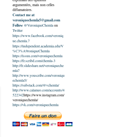
exprimant des opinions
argumentées, mais non celles
diffamatoires.
Contact me at
veroniquechemla5@gmail.com
@VeroniqueChemla
Follow
on
Twitter
https://www.facebook.com/veroniq
ue.chemla.7
https://independent.academia.edu/V
%C3%A9roniqueChemla
https://issuu.com/veroniquechemla
https://fr.scribd.com/chemla-3
http://fr.slideshare.net/veroniqueche
mla7
http://www.youscribe.com/veroniqu
echemla5/
https://substack.com/@vchemla/
http://www.calameo.com/accounts/4
522342
https://www.instagram.com/
veroniquechemla/
https://vk.com/veroniquechemla