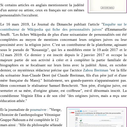
Si certains articles en anglais mentionnent la judéité
d'un auteur ou artiste, ceux en français sur ces mêmes
personnalités l'occultent.
Le 16 mars 2019, Le Journal du Dimanche publiait l'article "
Enquête sur le
contributeur de Wikipedia qui fiche des personnalités juives
" d'Emmanuelle
Souffi. "Les fiches Wikipedia de plus d'une soixantaine de personnalités ont été
complétées au moyen de mentions concernant leurs origines juives ou leur
proximité avec la religion juive. C’est un contributeur de la plateforme, agissant
sous le pseudo de "Kouassijp", qui les a modifiées entre le 19 août 2017 et le
12 mars 2019. Ce dernier y est inscrit depuis le 2 janvier 2017 et occupe la
majeure partie de son activité à créer et à compléter la partie familiale de
biographies en se focalisant sur leurs liens avec la judéité. Ainsi, en octobre
dernier, ce mystérieux rédacteur précise que l'actrice
Zabou Breitman
"est la fille
du scénariste Jean-Claude Deret (né Claude Breitman, fils d'un père juif et d'une
mère française du Mans)." Initialement, ses grands-parents n'apparaissaient pas.
Idem concernant le réalisateur Samuel Benchetrit. "Son père, d'origine juive, est
serrurier et sa mère, d'origine gitane, est coiffeuse", est-il désormais inscrit. La
comédienne Virginie Efira a de son côté "des origines juives, mais a reçu une
éducation athée."
Et la journaliste de
poursuivre
: "Vierge,
l'histoire de l'anthropologue Véronique
Grappe-Nahoum a été complétée le 12
mars ainsi : "fille du philosophe séfarade