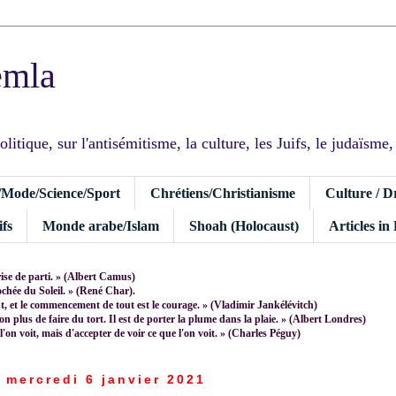
emla
tique, sur l'antisémitisme, la culture, les Juifs, le judaïsme, I
/Mode/Science/Sport
Chrétiens/Christianisme
Culture / D
fs
Monde arabe/Islam
Shoah (Holocaust)
Articles in
rise de parti. » (Albert Camus)
rochée du Soleil. » (René Char).
 et le commencement de tout est le courage. » (Vladimir Jankélévitch)
non plus de faire du tort. Il est de porter la plume dans la plaie. » (Albert Londres)
 l'on voit, mais d'accepter de voir ce que l'on voit. » (Charles Péguy)
mercredi 6 janvier 2021