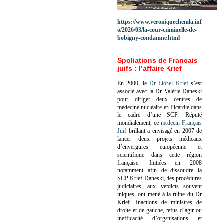
https://www.veroniquechemla.inf
o/2026/03/la-cour-criminelle-de-
bobigny-condamne.html
Spoliations de Français
juifs : l’affaire Krief
En 2000, le
Dr Lionel Krief
s’est
associé avec la Dr Valérie Daneski
pour diriger deux centres de
médecine nucléaire en Picardie dans
le cadre d’une SCP.
Réputé
mondialement, ce
médecin Français
Juif
brillant a envisagé en 2007 de
lancer deux projets médicaux
d’envergures européenne et
scientifique dans cette région
française.
Initiées en 2008
notamment afin de dissoudre la
SCP Krief Daneski, des procédures
judiciaires, aux verdicts souvent
iniques, ont mené à la ruine du Dr
Krief.
Inactions de ministres de
droite et de gauche, refus d’agir ou
inefficacité d’organisations et