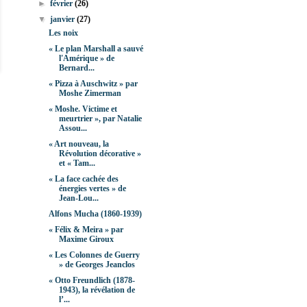
►
février
(26)
▼
janvier
(27)
Les noix
« Le plan Marshall a sauvé
l'Amérique » de
Bernard...
« Pizza à Auschwitz » par
Moshe Zimerman
« Moshe. Victime et
meurtrier », par Natalie
Assou...
« Art nouveau, la
Révolution décorative »
et « Tam...
« La face cachée des
énergies vertes » de
Jean-Lou...
Alfons Mucha (1860-1939)
« Félix & Meira » par
Maxime Giroux
« Les Colonnes de Guerry
» de Georges Jeanclos
« Otto Freundlich (1878-
1943), la révélation de
l’...