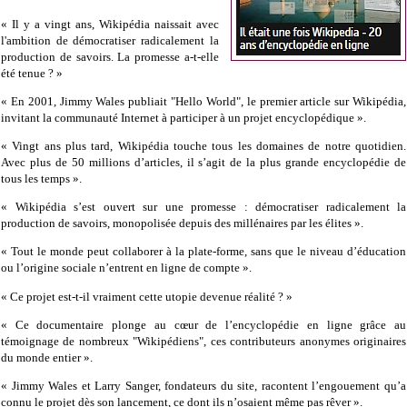
« Il y a vingt ans, Wikipédia naissait avec
l'ambition de démocratiser radicalement la
production de savoirs. La promesse a-t-elle
été tenue ? »
« En 2001, Jimmy Wales publiait "Hello World", le premier article sur Wikipédia,
invitant la communauté Internet à participer à un projet encyclopédique ».
« Vingt ans plus tard, Wikipédia touche tous les domaines de notre quotidien.
Avec plus de 50 millions d’articles, il s’agit de la plus grande encyclopédie de
tous les temps ».
« Wikipédia s’est ouvert sur une promesse : démocratiser radicalement la
production de savoirs, monopolisée depuis des millénaires par les élites ».
« Tout le monde peut collaborer à la plate-forme, sans que le niveau d’éducation
ou l’origine sociale n’entrent en ligne de compte ».
« Ce projet est-t-il vraiment cette utopie devenue réalité ? »
« Ce documentaire plonge au cœur de l’encyclopédie en ligne grâce au
témoignage de nombreux "Wikipédiens", ces contributeurs anonymes originaires
du monde entier ».
« Jimmy Wales et Larry Sanger, fondateurs du site, racontent l’engouement qu’a
connu le projet dès son lancement, ce dont ils n’osaient même pas rêver ».