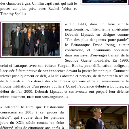
des chambres à gaz. Un film captivant, qui suit le
procès au plus près, avec Rachel Weisz et
Timothy Spall. »
« En 1993, dans un livre sur le
négationnisme, l’historienne américaine
Deborah Lipstadt en désigne comme
“l'un des plus dangereux porte-parole”
le Britannique David Irving, auteur
controversé, et néanmoins populaire
dans son pays, d’ouvrages traitant de la
Seconde Guerre mondiale. En 1996,
celui-ci l'attaque, avec son éditeur Penguin Books, pour diffamation, obligeant
l’accusée à faire preuve de son innocence devant la justice britannique. Comment
relever juridiquement ce défi, à la fois absurde et pervers, de démontrer la réalité
de la Shoah et l’existence des chambres à gaz sans offrir au révisionnisme la
tribune médiatique d’un procès public ? Quand l’audience débute à Londres, au
début de l’an 2000, Deborah Lipstadt et ses avocats ont préparé leur défense
minutieusement, mais non sans angoisse... »
« Adaptant le livre que l’historienne
consacrera en 2005 à ce "procès du
siècle", qui s’ouvre dans les premiers
jours du XXIe siècle comme un écho
déformé, plus de cinquante ans après, à