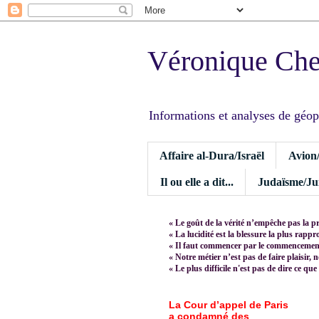
Véronique Ch
Informations et analyses de géopoli
Affaire al-Dura/Israël
Avion
Il ou elle a dit...
Judaïsme/Jui
« Le goût de la vérité n’empêche pas la p
« La lucidité est la blessure la plus rapp
« Il faut commencer par le commencement,
« Notre métier n’est pas de faire plaisir, 
« Le plus difficile n'est pas de dire ce que
La Cour d’appel de Paris
a condamné des