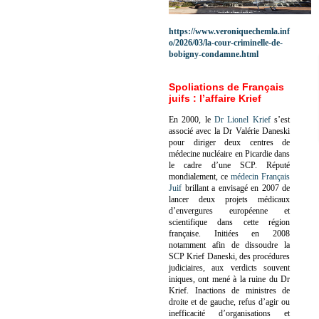
https://www.veroniquechemla.inf
o/2026/03/la-cour-criminelle-de-
bobigny-condamne.html
Spoliations de Français
juifs : l’affaire Krief
En 2000, le
Dr Lionel Krief
s’est
associé avec la Dr Valérie Daneski
pour diriger deux centres de
médecine nucléaire en Picardie dans
le cadre d’une SCP.
Réputé
mondialement, ce
médecin Français
Juif
brillant a envisagé en 2007 de
lancer deux projets médicaux
d’envergures européenne et
scientifique dans cette région
française.
Initiées en 2008
notamment afin de dissoudre la
SCP Krief Daneski, des procédures
judiciaires, aux verdicts souvent
iniques, ont mené à la ruine du Dr
Krief.
Inactions de ministres de
droite et de gauche, refus d’agir ou
inefficacité d’organisations et