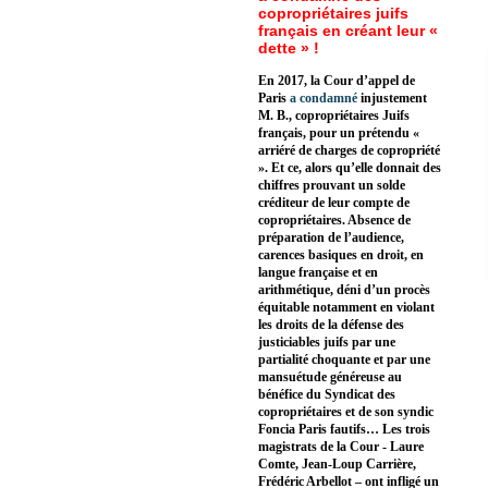
copropriétaires juifs
français en créant leur «
dette » !
En 2017, la Cour d’appel de
Paris
a condamné
injustement
M. B., copropriétaires Juifs
français, pour un prétendu «
arriéré de charges de copropriété
». Et ce, alors qu’elle donnait des
chiffres prouvant un solde
créditeur de leur compte de
copropriétaires. Absence de
préparation de l’audience,
carences basiques en droit, en
langue française et en
arithmétique, déni d’un procès
équitable notamment en violant
les droits de la défense des
justiciables juifs par une
partialité choquante et par une
mansuétude généreuse au
bénéfice du Syndicat des
copropriétaires et de son syndic
Foncia Paris fautifs… Les trois
magistrats de la Cour - Laure
Comte, Jean-Loup Carrière,
Frédéric Arbellot – ont infligé un