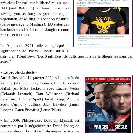
prévaloir l'animal sur la liberté religieuse :
"EU (and Belgium) to Jews: we love
having you as long as you are vegan,
vegetarian, or willing to abandon Kashrut.
(Same message to Muslims). EU states can
ban kosher and halal ritual slaughter, court
rules – POLITICO"
Le 9 janvier 2021, elle a expliqué la
signification de "6MWE" inscrit sur le T-
shirt d'un Proud Boy: "Les 6 millions [de Juifs tués lors de la Shoah] ne sont pas
assez."
« Le procès du siècle »
Arte diffusera le 11 janvier 2021 «
Le procès du
siècle
» (
Verleugnung
; Denial
), film de prétoire
réalisé par Mick Jackson, a
vec Rachel Weisz
(Deborah Lipstadt), Tom Wilkinson (Richard
Rampton), Timothy Spall (David Irving), Andrew
Scott (Anthony Julius), Jack Lowden (James
Libson), Caren Pistorius (Laura Tyler)
.
« En 2000, l’historienne Deborah Lipstadt est
contrainte par le négationniste David Irving de
prouver devant la justice britannique l'existence