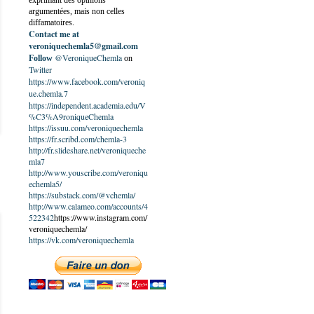
exprimant des opinions
argumentées, mais non celles
diffamatoires.
Contact me at
veroniquechemla5@gmail.com
@VeroniqueChemla
Follow
on
Twitter
https://www.facebook.com/veroniq
ue.chemla.7
https://independent.academia.edu/V
%C3%A9roniqueChemla
https://issuu.com/veroniquechemla
https://fr.scribd.com/chemla-3
http://fr.slideshare.net/veroniqueche
mla7
http://www.youscribe.com/veroniqu
echemla5/
https://substack.com/@vchemla/
http://www.calameo.com/accounts/4
522342
https://www.instagram.com/
veroniquechemla/
https://vk.com/veroniquechemla