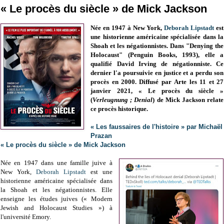
« Le procès du siècle » de Mick Jackson
Née en 1947 à New York,
Deborah Lipstadt
est
une historienne américaine spécialisée dans la
Shoah et les négationnistes.
Dans "Denying the
Holocaust" (
Penguin Books,
1993), elle a
qualifié
David Irving de négationniste. Ce
dernier l'a p
oursuivie en justice et a perdu son
procès en 2000
. Diffusé par
Arte les 11 et 27
janvier 2021,
« Le procès du siècle »
(
Verleugnung ; Denial
) de Mick Jackson relate
ce procès historique.
« Les faussaires de l'histoire » par Michaël
Prazan
« Le procès du siècle » de Mick Jackson
Née en 1947 dans une famille juive à
New York,
Deborah Lipstadt
est une
historienne américaine spécialisée dans
la Shoah et les négationnistes. Elle
enseigne les études juives (« Modern
Jewish and Holocaust Studies ») à
l'université Emory.