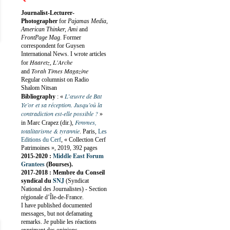
Journalist-Lecturer-
Photographer
for
Pajamas Media,
American Thinker, Ami
and
FrontPage Mag
. Former
correspondent for Guysen
International News. I wrote articles
Haaretz
L'Arche
for
,
Torah Times Magazine
and
Regular columnist on Radio
Shalom Nitsan
L’œuvre de Bat
Bibliography
:
«
Ye’or et sa réception. Jusqu’où la
contradiction est-elle possible ?
»
Femmes,
in Marc Crapez (dir.),
totalitarisme & tyrannie
. Paris,
Les
Editions du Cerf
, « Collection Cerf
Patrimoines », 2019, 392 pages
Middle East Forum
2015-2020 :
Grantees
(Bourses).
2017-2018 : Membre du Conseil
SNJ
syndical du
(Syndicat
National des Journalistes) - Section
régionale d’Île-de-France.
I have published documented
messages, but not defamating
remarks. Je publie les réactions