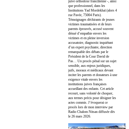
juive orthodoxe francilienne -, ainsi
que professionnel, dans les
Institutions Yad Mordekhaï (alors 4
rue Pavée, 75004 Paris).
Témoignages déchirants de jeunes
victimes traumatisées et de leurs
parents éprouvés, accusé souvent
dénué d’empathie envers les
victimes et en pleine inversion
accusatoire, diagnostic inquiétant
d’un expert psychiatre, direction
remarquable des débats par le
Président de la Cour David de
Pas… Un procès pénal sur un sujet
sensible, aux enjeux juridiques,
juifs, moraux et médicaux devant
inciter les parents et donateurs à une
exigence vitale envers les
institutions juives françaises
accueillant des enfants. Cet article
recourt, sans volonté de choquer,
aux termes précis pour désigner les
actes commis. J’évoquerai ce
procès lors de mon interview par
Radio Chalom Nitsan diffusée dès
le 26 mars 2026.