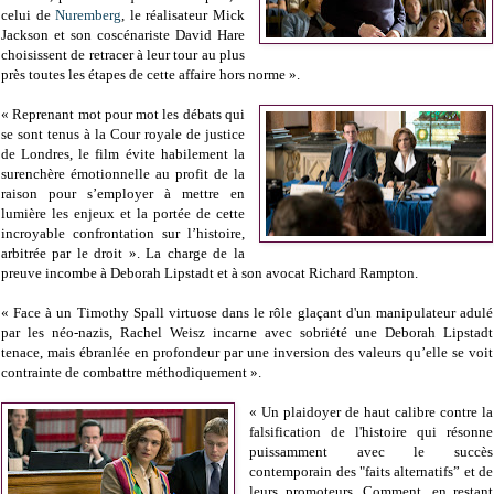
celui de
Nuremberg
, le réalisateur Mick
Jackson et son coscénariste David Hare
choisissent de retracer à leur tour au plus
près toutes les étapes de cette affaire hors norme ».
« Reprenant mot pour mot les débats qui
se sont tenus à la Cour royale de justice
de Londres, le film évite habilement la
surenchère émotionnelle au profit de la
raison pour s’employer à mettre en
lumière les enjeux et la portée de cette
incroyable confrontation sur l’histoire,
arbitrée par le droit ». La charge de la
preuve incombe à Deborah Lipstadt et à son avocat Richard Rampton.
« Face à un Timothy Spall virtuose dans le rôle glaçant d'un manipulateur adulé
par les néo-nazis, Rachel Weisz incarne avec sobriété une Deborah Lipstadt
tenace, mais ébranlée en profondeur par une inversion des valeurs qu’elle se voit
contrainte de combattre méthodiquement ».
« Un plaidoyer de haut calibre contre la
falsification de l'histoire qui résonne
puissamment avec le succès
contemporain des "faits alternatifs” et de
leurs promoteurs. Comment, en restant