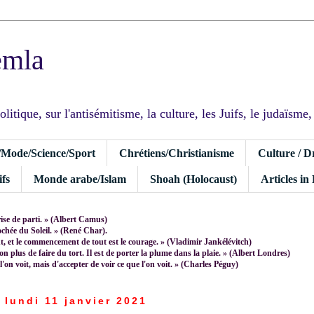
emla
tique, sur l'antisémitisme, la culture, les Juifs, le judaïsme, I
/Mode/Science/Sport
Chrétiens/Christianisme
Culture / D
fs
Monde arabe/Islam
Shoah (Holocaust)
Articles in
rise de parti. » (Albert Camus)
rochée du Soleil. » (René Char).
 et le commencement de tout est le courage. » (Vladimir Jankélévitch)
non plus de faire du tort. Il est de porter la plume dans la plaie. » (Albert Londres)
 l'on voit, mais d'accepter de voir ce que l'on voit. » (Charles Péguy)
lundi 11 janvier 2021