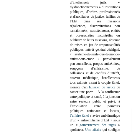
d’intellectuels juifs, «
dysfonctionnements » d’institutions
publiques, d'ordres professionnels
et d'auxiliaires de justice, faillites de
l’Etat dans ses missions
régaliennes, discriminations non
sanctionnées,
establishment
, entités
et bureaucraties incontrôlés ou
oublieux de leurs missions, absence
de mises en jeu de responsabilités
publiques, intérêt général dédaigné,
« système-de-santé-que-le-monde-
entier-nous-envie » partialement
peu sourcilleux, propos antisémites,
soupçons d’affairisme, de
collusions et de conflits d’intérêt,
omerta
médiatique, harcèlements
tous azimuts visant le couple Krief,
menace d'un
huissier de justice
de
casser une porte…
A la confluence
entre politique et santé, à la jonction
entre secteurs public et privé, à
l’articulation entre pouvoirs
politiques nationaux et locaux,
l’affaire Krief
s’avère emblématique
d’un « antisémitisme d’Etat » sous
un «
gouvernement des juges
»
spoliateur.
Une affaire
qui souligne