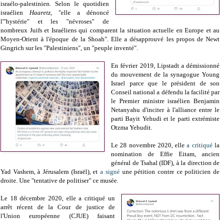
israélo-palestinien. Selon le quotidien
israélien
Haaretz
, "elle a dénoncé
l'"hystérie" et les "névroses" de
nombreux Juifs et Israéliens qui comparent la situation actuelle en Europe et au
Moyen-Orient à l'époque de la Shoah". Elle a désapprouvé les propos de Newt
Gingrich sur les "Palestiniens", un "peuple inventé".
En février 2019, Lipstadt a démissionné
du mouvement de la synagogue Young
Israel parce que le président de son
Conseil national a défendu la facilité par
le Premier ministre israélien Benjamin
Netanyahu d'inciter à l'alliance entre le
parti Bayit Yehudi et le parti extrémiste
Otzma Yehudit.
Le 28 novembre 2020, elle
a critiqué
la
nomination de Effie Eitam, ancien
général de Tsahal (IDF), à la direction de
Yad Vashem, à Jérusalem (Israël), et
a signé
une pétition contre ce politicien de
droite. Une "tentative de politiser" ce musée.
Le 18 décembre 2020, elle a critiqué un
arrêt récent de la Cour de justice de
l'Union européenne (CJUE) faisant