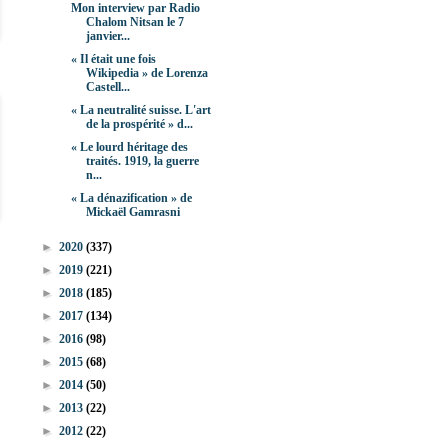
Mon interview par Radio
Chalom Nitsan le 7
janvier...
« Il était une fois
Wikipedia » de Lorenza
Castell...
« La neutralité suisse. L'art
de la prospérité » d...
« Le lourd héritage des
traités. 1919, la guerre
n...
« La dénazification » de
Mickaël Gamrasni
►
2020
(337)
►
2019
(221)
►
2018
(185)
►
2017
(134)
►
2016
(98)
►
2015
(68)
►
2014
(50)
►
2013
(22)
►
2012
(22)