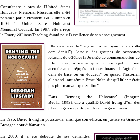
Consultante auprès de l'United States
Holocaust Memorial Museum, elle a été
nommée par le Président Bill Clinton en
1994 à l'United States Holocaust
Memorial Council. En 1997, elle a reçu
le Emory Williams Teaching Award pour l'excellence de son enseignement.
Elle a alerté sur le "négationnisme noyau mou" ("soft-
core denial") "lorsque des groupes de personnes
refusent de célébrer la Journée de commémoration de
l'Holocauste, à moins qu'un temps égal ne soit
accordé aux préjugés anti-musulmans, il s'agit d'un
déni de base ou en douceur" ou quand l'historien
allemand "antisémite Ernst Nolte dit qu'Hitler n'était
pas plus mauvais que Staline".
Dans "Denying the Holocaust" (Penguin
Books, 1993), elle a qualifié David Irving d'"un des
plus dangereux porte-paroles du négationnisme".
En 1996, David Irving l'a poursuivie, ainsi que son éditeur, en justice en Grande-
Bretagne pour diffamation.
En 2000, il a été débouté de ses demandes,