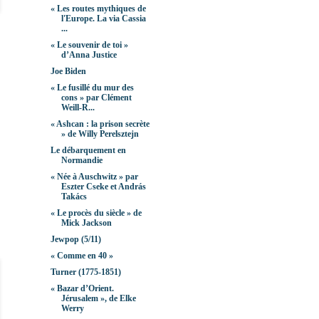
« Les routes mythiques de
l'Europe. La via Cassia
...
« Le souvenir de toi »
d’Anna Justice
Joe Biden
« Le fusillé du mur des
cons » par Clément
Weill-R...
« Ashcan : la prison secrète
» de Willy Perelsztejn
Le débarquement en
Normandie
« Née à Auschwitz » par
Eszter Cseke et András
Takács
« Le procès du siècle » de
Mick Jackson
Jewpop (5/11)
« Comme en 40 »
Turner (1775-1851)
« Bazar d’Orient.
Jérusalem », de Elke
Werry