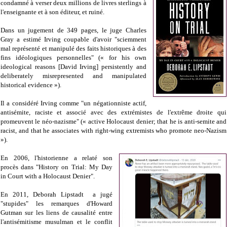
condamné à verser deux millions de livres sterlings à
l'enseignante et à son éditeur, et ruiné.
Dans un jugement de 349 pages, le juge Charles
Gray a estimé Irving coupable d'avoir "sciemment
mal représenté et manipulé des faits historiques à des
fins idéologiques personnelles" (« for his own
ideological reasons [David Irving] persistently and
deliberately misrepresented and manipulated
historical evidence »).
Il a considéré Irving comme "un négationniste actif,
antisémite, raciste et associé avec des extrémistes de l'extrême droite qui
promeuvent le néo-nazisme" (« active Holocaust denier; that he is anti-semite and
racist, and that he associates with right-wing extremists who promote neo-Nazism
»).
En 2006, l'historienne a relaté son
procès dans "History on Trial: My Day
in Court with a Holocaust Denier".
En 2011, Deborah Lipstadt a jugé
"stupides" les remarques d'Howard
Gutman sur les liens de causalité entre
l'antisémitisme musulman et le conflit