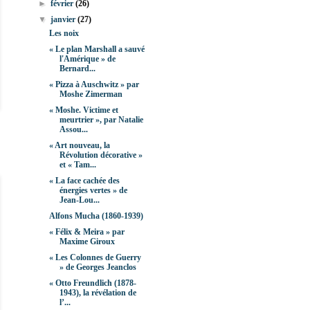
►
février
(26)
▼
janvier
(27)
Les noix
« Le plan Marshall a sauvé
l'Amérique » de
Bernard...
« Pizza à Auschwitz » par
Moshe Zimerman
« Moshe. Victime et
meurtrier », par Natalie
Assou...
« Art nouveau, la
Révolution décorative »
et « Tam...
« La face cachée des
énergies vertes » de
Jean-Lou...
Alfons Mucha (1860-1939)
« Félix & Meira » par
Maxime Giroux
« Les Colonnes de Guerry
» de Georges Jeanclos
« Otto Freundlich (1878-
1943), la révélation de
l’...