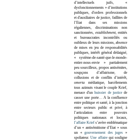
d’intellectuels juifs, «
dysfonctionnements » d’institutions
publiques, d'ordres professionnels
et d'auxiliaires de justice, faillites de
l’Etat dans ses missions
régaliennes, discriminations non
sanctionnées,
establishment
, entités
et bureaucraties incontrôlés ou
oublieux de leurs missions, absence
de mises en jeu de responsabilités
publiques, intérêt général dédaigné,
« système-de-santé-que-le-monde-
entier-nous-envie » partialement
peu sourcilleux, propos antisémites,
soupçons d’affairisme, de
collusions et de conflits d’intérêt,
omerta
médiatique, harcèlements
tous azimuts visant le couple Krief,
menace d'un
huissier de justice
de
casser une porte…
A la confluence
entre politique et santé, à la jonction
entre secteurs public et privé, à
l’articulation entre pouvoirs
politiques nationaux et locaux,
l’affaire Krief
s’avère emblématique
d’un « antisémitisme d’Etat » sous
un «
gouvernement des juges
»
spoliateur.
Une affaire
qui souligne