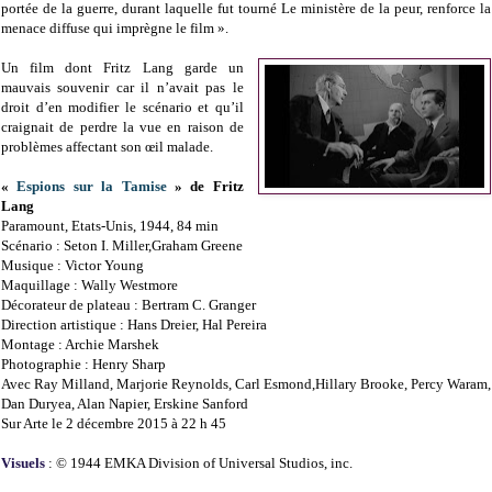
portée de la guerre, durant laquelle fut tourné Le ministère de la peur, renforce la
menace diffuse qui imprègne le film ».
Un film dont Fritz Lang garde un
mauvais souvenir car il n’avait pas le
droit d’en modifier le scénario et qu’il
craignait de perdre la vue en raison de
problèmes affectant son œil malade.
«
Espions sur la Tamise
» de Fritz
Lang
Paramount, Etats-Unis, 1944, 84 min
Scénario : Seton I. Miller,Graham Greene
Musique : Victor Young
Maquillage : Wally Westmore
Décorateur de plateau : Bertram C. Granger
Direction artistique : Hans Dreier, Hal Pereira
Montage : Archie Marshek
Photographie : Henry Sharp
Avec Ray Milland, Marjorie Reynolds, Carl Esmond,Hillary Brooke, Percy Waram,
Dan Duryea, Alan Napier, Erskine Sanford
Sur Arte le 2 décembre 2015 à 22 h 45
Visuels
: © 1944 EMKA Division of Universal Studios, inc.