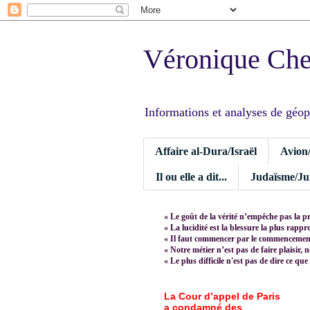
Véronique Ch
Informations et analyses de géopoli
Affaire al-Dura/Israël
Avion
Il ou elle a dit...
Judaïsme/Jui
« Le goût de la vérité n’empêche pas la p
« La lucidité est la blessure la plus rapp
« Il faut commencer par le commencement,
« Notre métier n’est pas de faire plaisir, 
« Le plus difficile n'est pas de dire ce que
La Cour d’appel de Paris
a condamné des