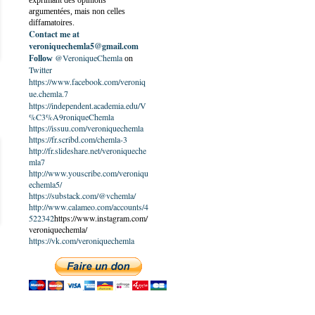
exprimant des opinions
argumentées, mais non celles
diffamatoires.
Contact me at
veroniquechemla5@gmail.com
@VeroniqueChemla
Follow
on
Twitter
https://www.facebook.com/veroniq
ue.chemla.7
https://independent.academia.edu/V
%C3%A9roniqueChemla
https://issuu.com/veroniquechemla
https://fr.scribd.com/chemla-3
http://fr.slideshare.net/veroniqueche
mla7
http://www.youscribe.com/veroniqu
echemla5/
https://substack.com/@vchemla/
http://www.calameo.com/accounts/4
522342
https://www.instagram.com/
veroniquechemla/
https://vk.com/veroniquechemla