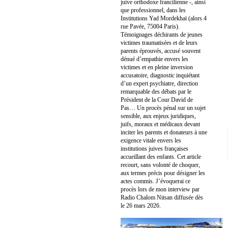
juive orthodoxe francilienne -, ainsi
que professionnel, dans les
Institutions Yad Mordekhaï (alors 4
rue Pavée, 75004 Paris).
Témoignages déchirants de jeunes
victimes traumatisées et de leurs
parents éprouvés, accusé souvent
dénué d’empathie envers les
victimes et en pleine inversion
accusatoire, diagnostic inquiétant
d’un expert psychiatre, direction
remarquable des débats par le
Président de la Cour David de
Pas… Un procès pénal sur un sujet
sensible, aux enjeux juridiques,
juifs, moraux et médicaux devant
inciter les parents et donateurs à une
exigence vitale envers les
institutions juives françaises
accueillant des enfants. Cet article
recourt, sans volonté de choquer,
aux termes précis pour désigner les
actes commis. J’évoquerai ce
procès lors de mon interview par
Radio Chalom Nitsan diffusée dès
le 26 mars 2026.