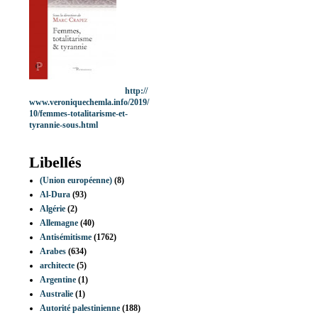
http://
www.veroniquechemla.info/2019/
10/femmes-totalitarisme-et-
tyrannie-sous.html
Libellés
(Union européenne)
(8)
Al-Dura
(93)
Algérie
(2)
Allemagne
(40)
Antisémitisme
(1762)
Arabes
(634)
architecte
(5)
Argentine
(1)
Australie
(1)
Autorité palestinienne
(188)