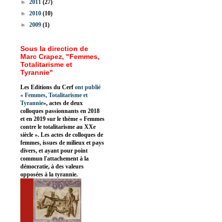
►
2011
(27)
►
2010
(10)
►
2009
(1)
Sous la direction de
Marc Crapez, "Femmes,
Totalitarisme et
Tyrannie"
Les Editions du Cerf
ont publié
«
Femmes, Totalitarisme et
Tyrannie
», actes de deux
colloques passionnants en 2018
et en 2019 sur le thème « Femmes
contre le totalitarisme au XXe
siècle ». Les actes de colloques de
femmes, issues de milieux et pays
divers, et ayant pour point
commun l'attachement à la
démocratie, à des valeurs
opposées à la tyrannie.