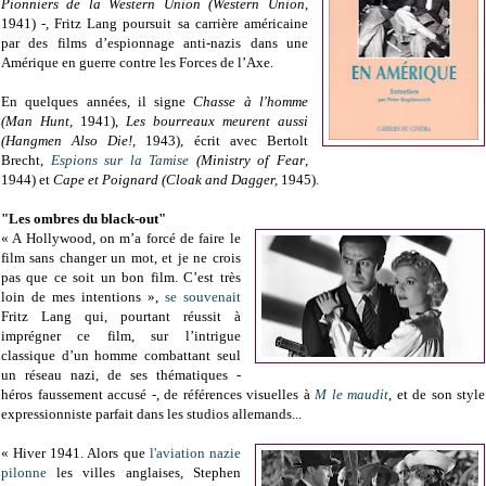
Pionniers de la Western Union (Western Union
,
1941) -, Fritz Lang poursuit sa carrière américaine
par des films d’espionnage anti-nazis dans une
Amérique en guerre contre les Forces de l’Axe.
En quelques années, il signe
Chasse à l'homme
(Man Hunt,
1941),
Les bourreaux meurent aussi
(Hangmen Also Die!,
1943), écrit avec Bertolt
Brecht,
Espions sur la Tamise
(Ministry of Fear
,
1944) et
Cape et Poignard (Cloak and Dagger,
1945).
"Les ombres du black-out"
« A Hollywood, on m’a forcé de faire le
film sans changer un mot, et je ne crois
pas que ce soit un bon film. C’est très
loin de mes intentions »,
se souvenait
Fritz Lang qui, pourtant réussit à
imprégner ce film, sur l’intrigue
classique d’un homme combattant seul
un réseau nazi, de ses thématiques -
héros faussement accusé -, de références visuelles à
M le maudit
, et de son style
expressionniste parfait dans les studios allemands...
« Hiver 1941. Alors que
l'aviation nazie
pilonne
les villes anglaises, Stephen