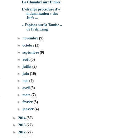
La Chambre aux Etoiles
L’étrange procédure d’«
indemnisation » des
Juifs ...
« Espions sur la Tamise »
de Fritz Lang
►
novembre
(9)
►
octobre
(3)
►
septembre
(9)
►
août
(5)
►
juillet
(2)
►
juin
(10)
►
mai
(4)
►
avril
(5)
►
mars
(7)
►
février
(5)
►
janvier
(4)
►
2014
(50)
►
2013
(22)
►
2012
(22)