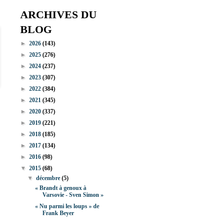
ARCHIVES DU
BLOG
►
2026
(143)
►
2025
(276)
►
2024
(237)
►
2023
(307)
►
2022
(384)
►
2021
(345)
►
2020
(337)
►
2019
(221)
►
2018
(185)
►
2017
(134)
►
2016
(98)
▼
2015
(68)
▼
décembre
(5)
« Brandt à genoux à
Varsovie - Sven Simon »
« Nu parmi les loups » de
Frank Beyer