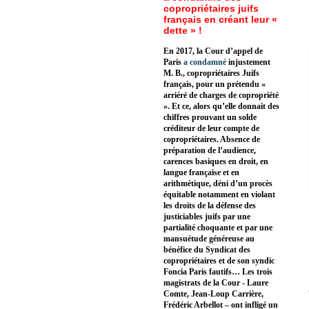
copropriétaires juifs
français en créant leur «
dette » !
En 2017, la Cour d’appel de
Paris
a condamné
injustement
M. B., copropriétaires Juifs
français, pour un prétendu «
arriéré de charges de copropriété
». Et ce, alors qu’elle donnait des
chiffres prouvant un solde
créditeur de leur compte de
copropriétaires. Absence de
préparation de l’audience,
carences basiques en droit, en
langue française et en
arithmétique, déni d’un procès
équitable notamment en violant
les droits de la défense des
justiciables juifs par une
partialité choquante et par une
mansuétude généreuse au
bénéfice du Syndicat des
copropriétaires et de son syndic
Foncia Paris fautifs… Les trois
magistrats de la Cour - Laure
Comte, Jean-Loup Carrière,
Frédéric Arbellot – ont infligé un