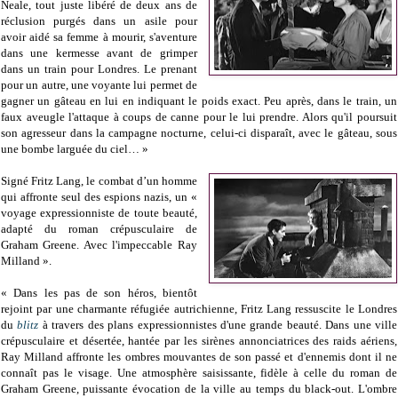
Neale, tout juste libéré de deux ans de
réclusion purgés dans un asile pour
avoir aidé sa femme à mourir, s'aventure
dans une kermesse avant de grimper
dans un train pour Londres. Le prenant
pour un autre, une voyante lui permet de
gagner un gâteau en lui en indiquant le poids exact. Peu après, dans le train, un
faux aveugle l'attaque à coups de canne pour le lui prendre. Alors qu'il poursuit
son agresseur dans la campagne nocturne, celui-ci disparaît, avec le gâteau, sous
une bombe larguée du ciel… »
Signé Fritz Lang, le combat d’un homme
qui affronte seul des espions nazis, un «
voyage expressionniste de toute beauté,
adapté du roman crépusculaire de
Graham Greene. Avec l'impeccable Ray
Milland ».
« Dans les pas de son héros, bientôt
rejoint par une charmante réfugiée autrichienne, Fritz Lang ressuscite le Londres
du
blitz
à travers des plans expressionnistes d'une grande beauté. Dans une ville
crépusculaire et désertée, hantée par les sirènes annonciatrices des raids aériens,
Ray Milland affronte les ombres mouvantes de son passé et d'ennemis dont il ne
connaît pas le visage. Une atmosphère saisissante, fidèle à celle du roman de
Graham Greene, puissante évocation de la ville au temps du black-out. L'ombre