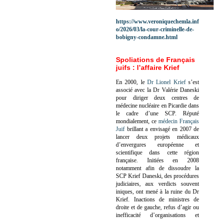
https://www.veroniquechemla.inf
o/2026/03/la-cour-criminelle-de-
bobigny-condamne.html
Spoliations de Français
juifs : l’affaire Krief
En 2000, le
Dr Lionel Krief
s’est
associé avec la Dr Valérie Daneski
pour diriger deux centres de
médecine nucléaire en Picardie dans
le cadre d’une SCP.
Réputé
mondialement, ce
médecin Français
Juif
brillant a envisagé en 2007 de
lancer deux projets médicaux
d’envergures européenne et
scientifique dans cette région
française.
Initiées en 2008
notamment afin de dissoudre la
SCP Krief Daneski, des procédures
judiciaires, aux verdicts souvent
iniques, ont mené à la ruine du Dr
Krief.
Inactions de ministres de
droite et de gauche, refus d’agir ou
inefficacité d’organisations et