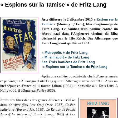
« Espions sur la Tamise » de Fritz Lang
Arte diffusera le 2 décembre 2015 «
Espions sur la
Tamise
» (
Ministry of Fear
), film d’espionnage de
Fritz Lang. Le combat d’un homme contre un
réseau nazi dans l’Angleterre victime du Blitz
déclenché par le IIIe Reich. Une Allemagne que
Fritz Lang avait quittée en 1933.
« Metropolis » de Fritz Lang
« M le maudit » de Fritz Lang
Les Trois lumières
de Fritz Lang
« Espions sur la Tamise » de Fritz Lang
Après une carrière ponctuée de chefs d’œuvre, muets
et parlants, en Allemagne, Fritz Lang quitte l’Allemagne nazie dès 1933. Après un
bref séjour en France où il tourne Liliom (1934), il s’installe aux Etats-Unis. A
Hollywood, il débute par
Furie
(1936).
Après des films dans des genres différents -
J'ai le
droit de vivre (You Live Only Once
, 1937),
Casier
judiciaire (You and Me
, 1939),
Le Retour de Frank
James(The Return of Frank James
, 1940) et
Les