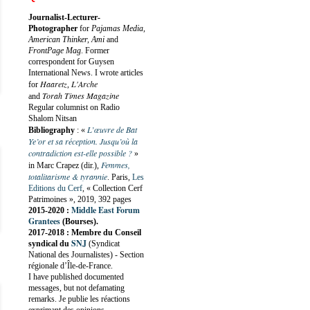
Journalist-Lecturer-
Photographer
for
Pajamas Media,
American Thinker, Ami
and
FrontPage Mag
. Former
correspondent for Guysen
International News. I wrote articles
Haaretz
L'Arche
for
,
Torah Times Magazine
and
Regular columnist on Radio
Shalom Nitsan
L’œuvre de Bat
Bibliography
:
«
Ye’or et sa réception. Jusqu’où la
contradiction est-elle possible ?
»
Femmes,
in Marc Crapez (dir.),
totalitarisme & tyrannie
. Paris,
Les
Editions du Cerf
, « Collection Cerf
Patrimoines », 2019, 392 pages
Middle East Forum
2015-2020 :
Grantees
(Bourses).
2017-2018 : Membre du Conseil
SNJ
syndical du
(Syndicat
National des Journalistes) - Section
régionale d’Île-de-France.
I have published documented
messages, but not defamating
remarks. Je publie les réactions