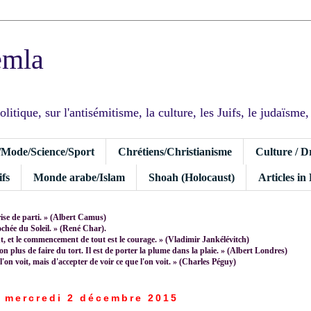
emla
tique, sur l'antisémitisme, la culture, les Juifs, le judaïsme, I
/Mode/Science/Sport
Chrétiens/Christianisme
Culture / D
fs
Monde arabe/Islam
Shoah (Holocaust)
Articles in
rise de parti. » (Albert Camus)
rochée du Soleil. » (René Char).
 et le commencement de tout est le courage. » (Vladimir Jankélévitch)
non plus de faire du tort. Il est de porter la plume dans la plaie. » (Albert Londres)
 l'on voit, mais d'accepter de voir ce que l'on voit. » (Charles Péguy)
mercredi 2 décembre 2015