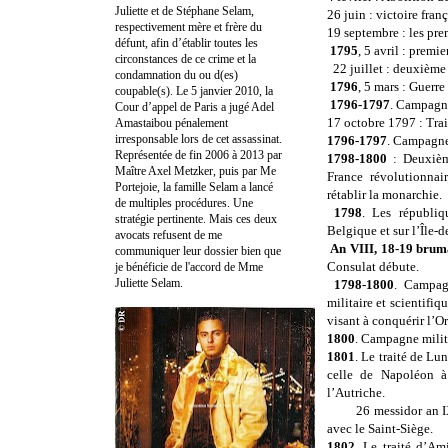
Juliette et de Stéphane Selam,
26 juin : victoire fran
respectivement mère et frère du
19 septembre : les pre
défunt, afin d’établir toutes les
1795
, 5 avril : premie
circonstances de ce crime et la
22 juillet : deuxième
condamnation du ou d(es)
1796
, 5 mars : Guerr
coupable(s). Le 5 janvier 2010, la
1796-1797
. Campagne
Cour d’appel de Paris a jugé Adel
17 octobre 1797 : Tra
Amastaibou pénalement
irresponsable lors de cet assassinat.
1796-1797
. Campagn
Représentée de fin 2006 à 2013 par
1798-1800
: Deuxièm
Maître Axel Metzker, puis par Me
France révolutionnai
Portejoie, la famille Selam a lancé
rétablir la monarchie.
de multiples procédures. Une
1798
. Les républiq
stratégie pertinente. Mais ces deux
Belgique et sur l’Île-
avocats refusent de me
An VIII, 18-19 bru
communiquer leur dossier bien que
Consulat débute.
je bénéficie de l'accord de Mme
Juliette Selam.
1798-1800
. Campag
militaire et scientifiq
visant à conquérir l’Or
1800
. Campagne milit
1801
. Le traité de Lu
celle de Napoléon à
l’Autriche.
26 messidor an IX (15
avec le Saint-Siège.
1802
. Le traité d’Am