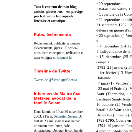
•
20 septembre :
Tout le contenu de mon blog -
•
Bataille de Valmy. L’
articles, photos, etc. - est protégé
•
Ouverture de la Con
par le droit de la propriété
•
21 septembre : aboli
littéraire et artistique.
21 septembre 1792 - 2
défense en guerre d'ann
Pubs, évènements
•
25 septembre (4 Vend
».
Rédactionnel, publicité, annonces
•
4 décembre (14 Fr
d'évènements,
flyers
... Confiez-
l’indépendance de la 
nous leurs conception, réalisation et
•
15 décembre (25 Fr
mise en ligne
en cliquant ici
conquis.
1793
, 21 janvier (2 P
Timeline de Twitter
1er février (13 Plu
Hollande.
Tweets de @VeroniqueChemla
7 mars (17 Ventôse) :
23 mai (4 Prairial) : 
Interview de Maitre Axel
Août (Thermidor) : p
Metzker, avocat de la
basilique Saint-Denis.
famille Selam
16 octobre (25 Vendém
bataille de Wattignies,
Dans la nuit du 19 au 20 novembre
Décembre (Frimaire): l
2003, à Paris,
Sébastien Selam
, DJ
1793-1795
. Guerre en 
Juif de 23 ans, était assassiné par
1794
. 19 janvier : L
un voisin musulman, Adel
Amastaibou. Débutait le combat de
4 février : Abolition d