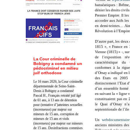
hanséatiques : Brême
dénier les droits civil
Premier Empire. Il les
accorder aux Juifs les 
en demi-teintes… Ains
Révolution à l’Empire. 
D’autre part, les deux
1815 », « France en 
Vienne (1815) » -, sur
de l’exposition ré
La Cour criminelle de
caractéristique du
Bobigny a condamné un
conformes à la rigue
pédocriminel en milieu
juif orthodoxe
d’Orsay a indiqué en l
des Etats en 2005 »
Le 16 mars 2026, la Cour criminelle
distinctement l’Etat d’
départementale de Seine-Saint-
d’un ensemble formé 
Denis à Bobigny a condamné
en suivant la « ligne v
Pascal H., Français retraité juif âgé
constituaient pas en 2
de 61 ans, à 13 ans de détention
le Quai d’Orsay n’a
pour (tentative d’)atteintes sexuelles
septentrionale de l’il
(incestueuse) par majeur sur
mineurs de 15 ans, corruption de
mineurs de 15 ans et viols
Un
webdocumentaire
(incestueux) par majeur sur mineurs
anciens ministres des
de 15 ans. Des
infractions commises