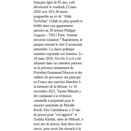
française âgée de 85 ans, a été
découverte le vendredi 23 mars
2018 vers 18 h 30 morte,
poignardée au cri de "Allah
OuAkbar" (Allah est plus grand) et
brûlée dans son appartement
parisien au 30 avenue Philippe
Auguste - 75011 Paris. Attentat
terroriste islamiste ? Rapidement, le
parquet retenait le chef d’assassinat
antisémite. La classe politique
unanime exprimait son émotion. Le
28 mars 2018,
Mireille Knoll
a été
inhumée dans un cimetière parisien
en la présence notamment du
Président Emmanuel Macron et des
milliers de personnes ont participé
en France aux marches blanches à
la mémoire de la défunte. Le 10
novembre 2021, Yacine Mihoub a
été condamné à la réclusion
criminelle à perpétuité pour le
meurtre antisémite de Mireille
Knoll, Alex Carrimbacus à 15 ans
de prison pour "vol aggravé" et
Zoulika Khellaf, mère de Mihoub, à
trois ans de prison, dont deux avec
sursis, pour avoir fait obstacle à la