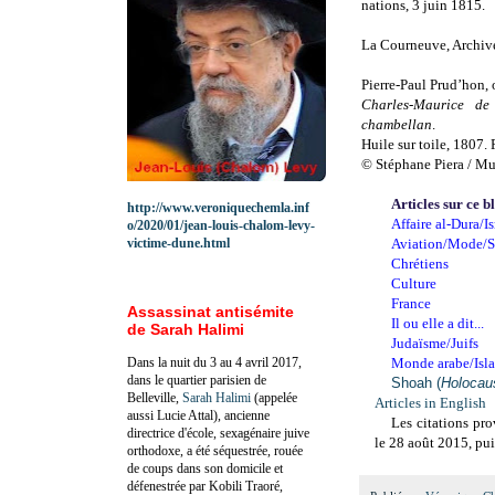
nations, 3 juin 1815.
La Courneuve, Archives
Pierre-Paul Prud’hon,
Charles-Maurice de
chambellan
.
Huile sur toile, 1807.
© Stéphane Piera / Mu
Articles sur ce b
http://www.veroniquechemla.inf
Affaire al-Dura/Is
o/2020/01/jean-louis-chalom-levy-
victime-dune.html
Aviation/Mode/S
Chrétiens
Culture
France
Assassinat antisémite
Il ou elle a dit...
de Sarah Halimi
Judaïsme/Juifs
Dans la nuit du 3 au 4 avril 2017,
Monde arabe/Isl
dans le quartier parisien de
Shoah (
Holocau
Belleville,
Sarah Halimi
(appelée
Articles in English
aussi Lucie Attal), ancienne
Les citations pr
directrice d'école, sexagénaire juive
le 28 août 2015, pui
orthodoxe, a été séquestrée, rouée
de coups dans son domicile et
défenestrée par Kobili Traoré,