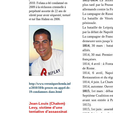
1812-1814
. La Sixiè
2010.
Fofana a été c
ondamné en
plus tard par la Pruss
2009 à la réclusion criminelle à
allemands contre la F
perpétuité assortie de 22 ans de
La campagne de Russie
sûreté pour avoir séquestré, torturé
La bataille de Vitor
et tué Ilan Halimi en 2006.
péninsule.
La bataille de Leipzi
par la défait de Napolé
La campagne de France.
demeurer unis jusqu’à 
1814
, 30 mars : bata
alliés.
1814, 30 mai. Premier t
françaises.
1814, 4 avril : à Fon
de Rome.
1814, 6 avril, Napo
Restauration et du règ
1814, 4 juin. La Chart
http://www.veroniquechemla.inf
1814, automne. Ouver
o/2010/10/le-proces-en-appel-de-
1815
, 1er mars : déb
19-condamnes-dans.html
Septième Coalition es
avant son entrée à P
Jean-Louis (Chalom)
1815).
Levy, victime d’une
1815, 1er juin : asse
tentative d’assassinat