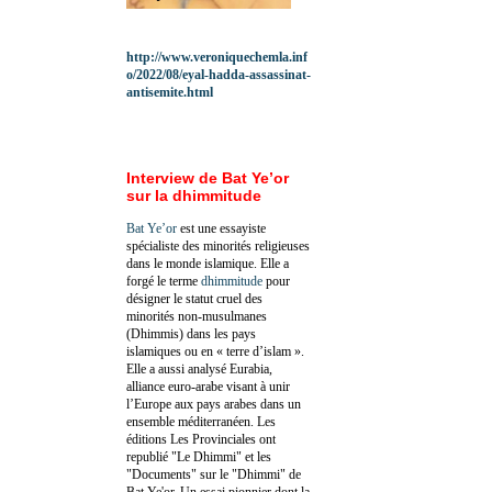
http://www.veroniquechemla.inf
o/2022/08/eyal-hadda-assassinat-
antisemite.html
Interview de Bat Ye’or
sur la dhimmitude
Bat Ye’or
est une essayiste
spécialiste des minorités religieuses
dans le monde islamique. Elle a
forgé le terme
dhimmitude
pour
désigner le statut cruel des
minorités non-musulmanes
(Dhimmis) dans les pays
islamiques ou en « terre d’islam ».
Elle a aussi analysé Eurabia,
alliance euro-arabe visant à unir
l’Europe aux pays arabes dans un
ensemble méditerranéen. Les
éditions Les Provinciales ont
republié "Le Dhimmi" et les
"Documents" sur le "Dhimmi" de
Bat Ye'or. Un essai pionnier dont la