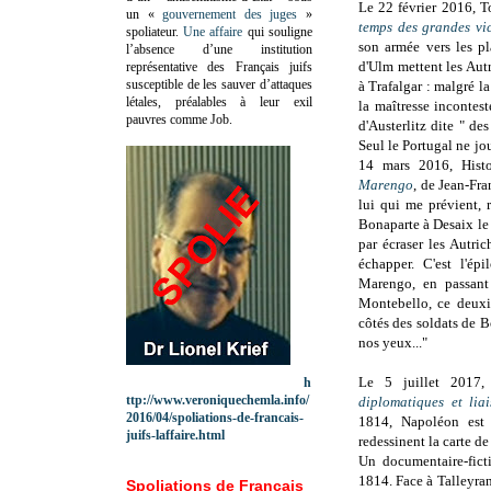
Le 22 février 2016, To
un «
gouvernement des juges
»
temps des grandes vic
spoliateur.
Une affaire
qui souligne
son armée vers les pl
l’absence d’une institution
d'Ulm mettent les Aut
représentative des Français juifs
susceptible de les sauver d’attaques
à Trafalgar : malgré l
létales, préalables à leur exil
la maîtresse incontes
pauvres comme Job.
d'Austerlitz dite " de
Seul le Portugal ne joue
14 mars 2016, Histo
Marengo
, de Jean-Fra
lui qui me prévient, 
Bonaparte à Desaix le
par écraser les Autrich
échapper. C'est l'ép
Marengo, en passant
Montebello, ce deux
côtés des soldats de B
nos yeux..."
Le 5 juillet 2017,
h
ttp://www.veroniquechemla.info/
diplomatiques et lia
2016/04/spoliations-de-francais-
1814, Napoléon est d
juifs-laffaire.html
redessinent la carte de
Un documentaire-fict
1814. Face à Talleyran
Spoliations de Français