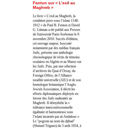
Fenton sur « L’exil au
Maghreb »
Le livre « L’exil au Maghreb, la
condition juive sous l’islam 1148-
1912 » de Paul B. Fenton et David
G. Littman a été publié aux Presses
de l'université Paris-Sorbonne le 9
novembre 2010. Succès d'édition,
cet ouvrage majeur, boycotté
notamment par des médias français
Juifs, présente une anthologie
chronologique de récits de témoins
oculaires en Algérie et au Maroc sur
les Juifs. Puis, par une sélection
d’archives du Quai d’Orsay, du
Foreign Office, de l’Alliance
israélite universelle (AIU) et de son
homologue britannique l’Anglo-
Jewish Association, il décrit les
efforts diplomatiques déployés en
faveur des Juifs maltraités au
Maghreb. Il démythifie la «
tolérance interconfessionnelle
égalitaire et harmonieuse sous
l’islam incarnée par al-Andalous ».
Le "pogrom au nom du djihad"
(Shmuel Trigano) du 5 août 1934, à