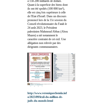
à 150-200 milliards de dollars.
Quant à la superficie des biens dont
ils ont été spoliés (100 000 km²),
elle est cinq fois supérieure à celle
de l'Etat d'Israël. Dans un discours
prononcé lors de la 11e session du
Conseil révolutionnaire du Fatah le
24 août 2023, le Président
palestinien Mahmoud Abbas (Abou
Mazen) a nié notamment le
caractère contraint de cet exil. Une
allégation non relevée par des
dirigeants communautaires.
http://www.veroniquechemla.inf
o/2023/09/lexil-du-million-de-
juifs-du-monde.html