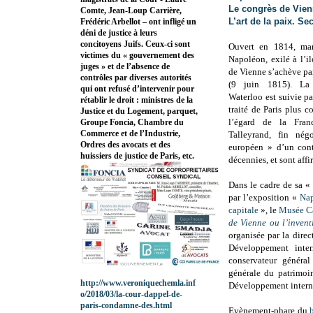
Le congrès de Vien
Comte, Jean-Loup Carrière,
L’art de la paix. Se
Frédéric Arbellot – ont infligé un
déni de justice à leurs
concitoyens Juifs. Ceux-ci sont
Ouvert en 1814, mar
victimes du « gouvernement des
Napoléon, exilé à l’il
juges » et de l’absence de
de Vienne s’achève par
contrôles par diverses autorités
(9 juin 1815). La 
qui ont refusé d’intervenir pour
Waterloo est suivie p
rétablir le droit : ministres de la
traité de Paris plus c
Justice et du Logement, parquet,
l’égard de la Fran
Groupe Foncia, Chambre du
Commerce et de l’Industrie,
Talleyrand, fin nég
Ordres des avocats et des
européen » d’un con
huissiers de justice de Paris, etc.
décennies, et sont affi
Dans le cadre de sa 
par l’exposition «
Nap
capitale
», le
Musée Ca
de Vienne ou l’inven
organisée par la direc
Développement inter
conservateur général
générale du patrimoin
http://www.veroniquechemla.inf
Développement intern
o/2018/03/la-cour-dappel-de-
paris-condamne-des.html
Evènement-phare du