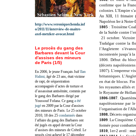
confirme que la Franc
colonies. L’Empire s’
An XIII, 11 frimaire
Napoléon Ier à Notre
http://www.veroniquechemla.inf
1805
: Troisième Coal
o/2011/11/interview-de-maitre-
de la Suède contre l’e
axel-metzker-avocat.html
21 octobre. Victoire
Trafalgar contre la f
Le procès du gang des
l’Angleterre s’évan
Barbares devant la Cour
incontestée jusqu’à la
d'assises des mineurs
1806. Début du blocu
de Paris (1/5)
(décrets napoléonien
1807). L’empereur vis
En 2006, le jeune Français Juif
Ilan
britanniques. L’Angle
Halimi,
âgé de 23 ans, était victime
de rapt, de séquestration
en état de blocus. Fi
accompagnée d’actes de torture et
les royaumes alliés et
d’assassinat antisémite, commis par
le Royaume de Holland
le gang des Barbares dirigé par
1806-1807
. Quatrièm
Youssouf Fofana. Ce gang
a été
napoléonienne par le
jugé
en 2009 par la Cour d'assises
l’organisation de l'A
des mineurs de Paris. Le 25 octobre
1808.
Décrets organisa
2010, 18 des 25
condamnés
dans
1809
. La Cinquième C
l’affaire du gang des Barbares ont
été jugés en appel devant la Cour
formée pour combattre
d’assises des mineurs de Créteil. Le
1810
, 1er-2 avril : m
procès s'est achevé le 17 décembre