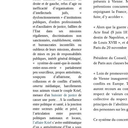
présents à Vienne. 
droite et de gauche, refus d’agir ou
prétentions concurren
inefficacité d’organisations et
enjoignant la France,
d’intellectuels juifs, «
fuite, d’y accéder ».
dysfonctionnements » d’institutions
publiques, d'ordres professionnels
et d'auxiliaires de justice, faillites de
« Alors que la guerre 
l’Etat dans ses missions
Acte final (9 juin 18
régaliennes, discriminations non
destin de Napoléon, e
sanctionnées,
establishment
, entités
de Louis XVIII », et 
et bureaucraties incontrôlés ou
Paris du 20 novembre 
oublieux de leurs missions, absence
de mises en jeu de responsabilités
Président du Conseil, 
publiques, intérêt général dédaigné,
de Paris aux clauses 
« système-de-santé-que-le-monde-
entier-nous-envie » partialement
peu sourcilleux, propos antisémites,
« Loin de promouvoir 
soupçons d’affairisme, de
de Vienne inaugurent
collusions et de conflits d’intérêt,
conflits en Europe. 
omerta
médiatique, harcèlements
auront recours au co
tous azimuts visant le couple Krief,
respect de valeurs c
menace d'un
huissier de justice
de
collective du respect
casser une porte…
A la confluence
principes de l’abolitio
entre politique et santé, à la jonction
entre secteurs public et privé, à
des personnes sur les 
l’articulation entre pouvoirs
politiques nationaux et locaux,
Ce système du concert
l’affaire Krief
s’avère emblématique
d’un « antisémitisme d’Etat » sous