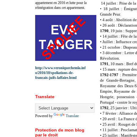
appartement en 2016 et lutte pour la
14 juillet : Prise de la
réintégration dans cet appartement.
•
18 juillet : Émigra
Grande Peur.
•
4 août : Abolition de
•
26 août : Déclaration
1790
, 19 juin : Suppr
•
14 juillet : Fête de l
•
Juillet : Influence cr
•
21 octobre : Drapeau 
•
3 décembre : Lettre d
Révolution.
1791
, 10 mars : Bref 
http://www.veroniquechemla.inf
•
15 mars : rupture de
o/2016/10/spoliations-de-
1792-1797
: Première
francais-juifs-laffaire.html
de Grande-Bretagne
Royaume des Deux-Sic
Empire, Royaume de 
Translate
Hongrie, possession
Portugal - contre le r
1792
, 25 janvier : Ul
•
7 février : Alliance d
Powered by
Translate
•
20 avril : La France d
•
25 avril : Rouget de l
Protection de mon blog
•
11 juillet : Proclama
par le droit
•
25 juillet : Manifes