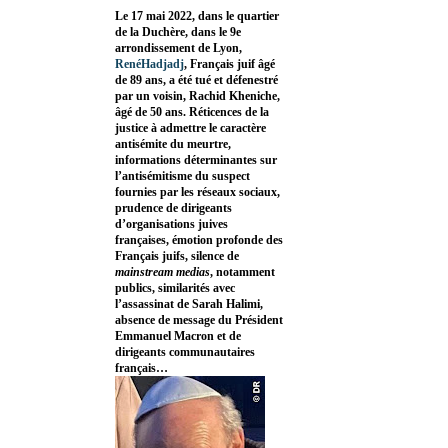
Le 17 mai 2022, dans le quartier
de la Duchère, dans le 9e
arrondissement de Lyon,
RenéHadjadj
, Français juif âgé
de 89 ans, a été tué et défenestré
par un voisin, Rachid Kheniche,
âgé de 50 ans. Réticences de la
justice à admettre le caractère
antisémite du meurtre,
informations déterminantes sur
l’antisémitisme du suspect
fournies par les réseaux sociaux,
prudence de dirigeants
d’organisations juives
françaises, émotion profonde des
Français juifs, silence de
mainstream medias
, notamment
publics, similarités avec
l’assassinat de Sarah Halimi,
absence de message du Président
Emmanuel Macron et de
dirigeants communautaires
français…