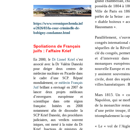
grand chambellan, cha
posséda de 1804 à 1809
Ville de Paris en 18
préfet de la Seine : a
« diable boiteux » ac
https://www.veroniquechemla.inf
Haussmann ».
o/2026/03/la-cour-criminelle-de-
bobigny-condamne.html
Parallèlement, s’ouv
congrès international 
Spoliations de Français
séquelles de la Révol
juifs : l’affaire Krief
clé du congrès, permet
et d’intervenir dan
En 2000, le
Dr Lionel Krief
s’est
monarques européens 
associé avec la Dr Valérie Daneski
nouvelle Europe et en 
pour diriger deux centres de
médecine nucléaire en Picardie dans
y assistent souverain
le cadre d’une SCP.
Réputé
civile, dont des repr
mondialement, ce
médecin Français
villes hanséatiques :
Juif
brillant a envisagé en 2007 de
lancer deux projets médicaux
Mars 1815. Un « cou
d’envergures européenne et
Napoléon, qui se morfo
scientifique dans cette région
de la monarchie resta
française.
Initiées en 2008
d’une petite troupe, 
notamment afin de dissoudre la
SCP Krief Daneski, des procédures
triomphalement la cap
judiciaires, aux verdicts souvent
iniques, ont mené à la ruine du Dr
« Le « vol de l’Aigle
Krief.
Inactions de ministres de