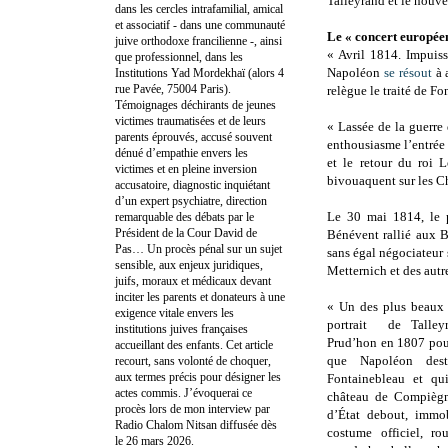
Talleyrand et le nouve
dans les cercles intrafamilial, amical
et associatif - dans une communauté
Le « concert europée
juive orthodoxe francilienne -, ainsi
« Avril 1814. Impuiss
que professionnel, dans les
Napoléon
se résout
à 
Institutions Yad Mordekhaï (alors 4
rue Pavée, 75004 Paris).
relègue le traité de Fo
Témoignages déchirants de jeunes
victimes traumatisées et de leurs
« Lassée de la guerre
parents éprouvés, accusé souvent
enthousiasme l’entrée 
dénué d’empathie envers les
et le retour du roi 
victimes et en pleine inversion
bivouaquent sur les C
accusatoire, diagnostic inquiétant
d’un expert psychiatre, direction
Le 30 mai 1814, le p
remarquable des débats par le
Président de la Cour David de
Bénévent rallié aux 
Pas… Un procès pénal sur un sujet
sans égal négociateur 
sensible, aux enjeux juridiques,
Metternich et des autr
juifs, moraux et médicaux devant
inciter les parents et donateurs à une
« Un des plus beaux 
exigence vitale envers les
portrait de Talley
institutions juives françaises
Prud’hon en 1807 pour
accueillant des enfants. Cet article
que Napoléon dest
recourt, sans volonté de choquer,
aux termes précis pour désigner les
Fontainebleau et qui
actes commis. J’évoquerai ce
château de Compièg
procès lors de mon interview par
d’État debout, immob
Radio Chalom Nitsan diffusée dès
costume officiel, ro
le 26 mars 2026.