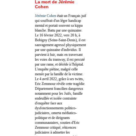
La mort de Jérémie
Cohen
Jérémie Cohen
était un Français juif
qui souffrait d'un léger handicap
mental et portait souvent sa kippa
blanche. Battu par une quinzaine.
Le 16 février 2022, vers 20 h, à
Bobigny (Seine-Saint-Denis), il est
sauvagement agressé physiquement
par une quinzaine d'individus. Il
parvient à fuir, mais en traversant
les voies du tramway, il est percuté
par une rame, et décède à l'hôpital.
L'enquête piétine, malgré celle
menée par la famille de la victime.
Le 4 avril 2022, grâce à ses twitts,
Eric Zemmour révèle cette tragédie.
Département francilien dangereux
notamment pour les Juifs, famille
endeuillée et isolée contrainte
d'enquêter face aux
dysfonctionnements politico-
judiciaires, omerta médiatico-
politique et de dirigeants
communautaires, soutien d'Eric
Zemmour critiqué, réticences
judiciaires à admettre les