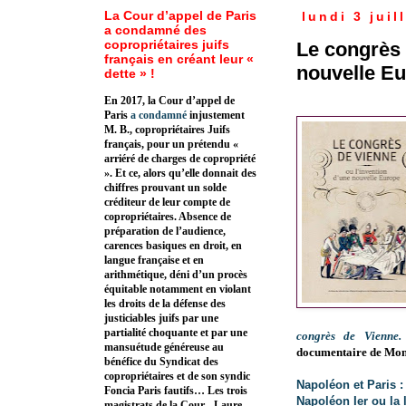
La Cour d’appel de Paris
lundi 3 juil
a condamné des
copropriétaires juifs
Le congrès 
français en créant leur «
nouvelle E
dette » !
En 2017, la Cour d’appel de
Paris
a condamné
injustement
M. B., copropriétaires Juifs
français, pour un prétendu «
arriéré de charges de copropriété
». Et ce, alors qu’elle donnait des
chiffres prouvant un solde
créditeur de leur compte de
copropriétaires. Absence de
préparation de l’audience,
carences basiques en droit, en
langue française et en
arithmétique, déni d’un procès
équitable notamment en violant
les droits de la défense des
justiciables juifs par une
partialité choquante et par une
congrès de Vienne. 
mansuétude généreuse au
documentaire de Mon
bénéfice du Syndicat des
copropriétaires et de son syndic
Napoléon et Paris :
Foncia Paris fautifs… Les trois
Napoléon Ier ou la 
magistrats de la Cour - Laure