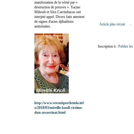
manifestation de la vérité par «
destruction de preuves ». Yacine
Mihoub et Alex Carrimbacus ont
interjeté appel. Divers faits attestent
de signes d'actes djihadistes
Article plus récent
antisémites.
Inscription à :
Publier le
http://www.veroniquechemla.inf
o/2018/03/mireille-knoll-victime-
dun-assassinat.html