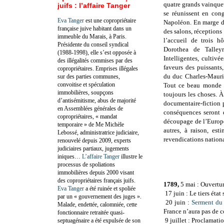
quatre grands vainqueu
juifs : l’affaire Tanger
se réunissent en con
Eva Tanger
est une copropriétaire
Napoléon. En marge de
française juive habitant dans un
des salons, réceptions 
immeuble du Marais, à Paris.
l’accueil de trois h
Présidente du conseil syndical
Dorothea de Talleyr
(1988-1998), elle s’est opposée à
Intelligentes, cultivé
des illégalités commises par des
faveurs des puissants
copropriétaires. Emprises illégales
du duc Charles-Mauric
sur des parties communes,
convoitise et spéculation
Tout ce beau monde en
immobilières, soupçons
toujours les choses. À
d’antisémitisme, abus de majorité
documentaire-fiction 
en Assemblées générales de
conséquences seront 
copropriétaires, « mandat
découpage de l’Europe 
temporaire » de Me Michèle
autres, à raison, est
Lebossé, administratrice judiciaire,
revendications national
renouvelé depuis 2009, experts
judiciaires partiaux, jugements
iniques…
L’affaire Tanger
illustre le
processus de spoliations
immobilières depuis 2000 visant
des copropriétaires français juifs.
1789,
5 mai : Ouvertur
Eva Tanger
a été ruinée et spoliée
17 juin : Le tiers éta
par un « gouvernement des juges ».
20 juin :
Serment du
Malade, endettée, calomniée, cette
France n’aura pas de co
fonctionnaire retraitée quasi-
9 juillet : Proclamati
septuagénaire a été expulsée de son