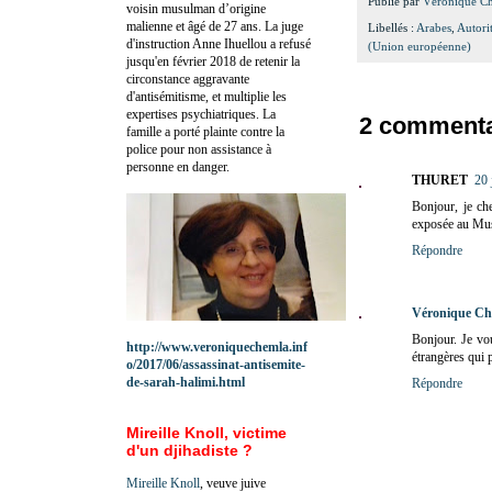
Publié par
Véronique C
voisin musulman d’origine
malienne et âgé de 27 ans. La juge
Libellés :
Arabes
,
Autori
d'instruction Anne Ihuellou a refusé
(Union européenne)
jusqu'en février 2018 de retenir la
circonstance aggravante
d'antisémitisme, et multiplie les
expertises psychiatriques. La
2 commenta
famille a porté plainte contre la
police pour non assistance à
personne en danger.
THURET
20 
Bonjour, je c
exposée au Mus
Répondre
Véronique Ch
Bonjour. Je vou
http://www.veroniquechemla.inf
étrangères qui 
o/2017/06/assassinat-antisemite-
de-sarah-halimi.html
Répondre
Mireille Knoll, victime
d'un djihadiste ?
Mireille Knoll
, veuve juive