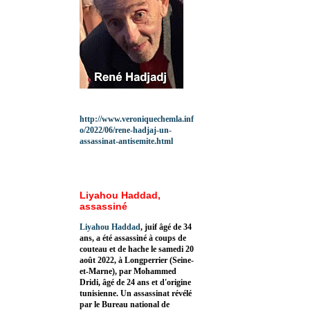
http://www.veroniquechemla.inf
o/2022/06/rene-hadjaj-un-
assassinat-antisemite.html
Liyahou Haddad,
assassiné
Liyahou Haddad
, juif âgé de 34
ans, a été assassiné à coups de
couteau et de hache le samedi 20
août 2022, à Longperrier (Seine-
et-Marne), par Mohammed
Dridi, âgé de 24 ans et d'origine
tunisienne. Un assassinat révélé
par le Bureau national de