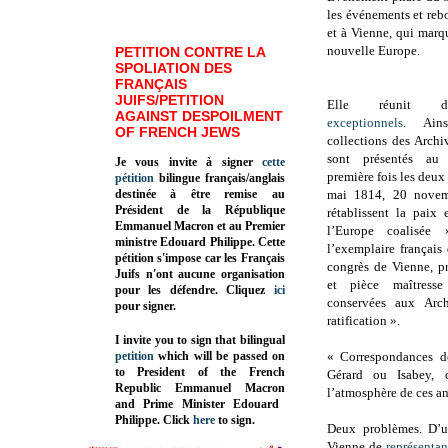
les événements et reb
et à Vienne, qui marq
nouvelle Europe.
PETITION CONTRE LA
SPOLIATION DES
FRANÇAIS
JUIFS/PETITION
Elle réunit
AGAINST DESPOILMENT
exceptionnels
. Ains
OF FRENCH JEWS
collections des Archi
sont présentés au
Je vous invite à signer
cette
première fois les deux 
pétition
bilingue français/anglais
destinée à être remise au
mai 1814, 20 novem
Président de la République
rétablissent la paix 
Emmanuel Macron et au Premier
l’Europe coalisée
ministre Edouard Philippe. Cette
l’exemplaire français
pétition s'impose car les Français
congrès de Vienne, 
Juifs n'ont aucune organisation
et pièce maîtresse
pour les défendre. Cliquez
ici
conservées aux Arch
pour signer.
ratification ».
I invite you to sign that bilingual
petition
which will be passed on
« Correspondances de
to President of the French
Gérard ou Isabey, 
Republic
Emmanuel Macron
l’atmosphère de ces an
and Prime Minister
Edouard
Philippe
.
Click
here
to sign.
Deux problèmes. D’u
Vienne de
représenta