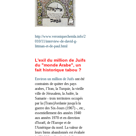
http://www.veroniquechemla.info/2
010/11/interview-de-david-g-
littman-et-de-paul.html
L'exil du million de Juifs
du "monde Arabe", un
fait historique tabou ?
Environ un million de Juifs
ont été
contraints de quitter des pays
arabes, l’Iran, la Turquie, la vieille
ville de Jérusalem, la Judée, la
Samarie - trois territoires occupés
par la (Trans)Jordanie jusqu'à la
guerre des Six-Jours (1967) -, etc.,
essentiellement des années 1940
aux années 1970 et en direction
d'Israël, de l'Europe et de
l'Amérique du nord. La valeur de
leurs biens abandonnés est évaluée