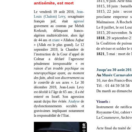
1815, 9 juin. Acte fin
antisémite, est mort
1815, 18 juin : batail
1815, 22 juin : seco
Le vendredi 19 août 2016,
Jean-
Louis (Chalom) Levy
, sexagénaire
proclame empereur s
français juif, était
agressé
Malmaison. A Rochefor
gravement au couteau par Mehdi
Le 8 juillet, le roi Lou
Kerkoub, délinquant franco-
1815, 20 novembre. Sec
algérien multirécidiviste, alors âgé
1818
, 29 septembre-2
de 44 ans et
criant
« Allahou Aqbar
la Coalition de puissa
» (Allah est le plus grand). Le 12
de réviser et solder le
septembre 2019, la Chambre de
1821
, 5 mai : mort de
l’instruction de la Cour d’appel de
Colmar a déclaré l’agresseur
pénalement irresponsable
«
en
raison d’un trouble psychique ou
Jusqu’au 30 août 201
neuropsychique ayant, au moment
Au
Musée Carnavalet-
des faits, aboli son discernement ou
16, rue des Francs-Bo
le contrôle de ses actes
»
. Le 30
Tél. : 01 44 59 58 58
décembre 2019, Jean-Louis Levy
Du mardi au dimanche 
est décédé à l’âge de 65 ans ; il a été
enterré en Israël. Son agression
aurait du/pu être évitée.
Analyse
de
Visuels :
dysfonctionnements occultés et
Instrument de ratific
gravissimes impliquant notamment
Royaume-Uni, cahier ve
la responsabilité de l’Etat.
La Courneuve, Archives
Acte final du traité de