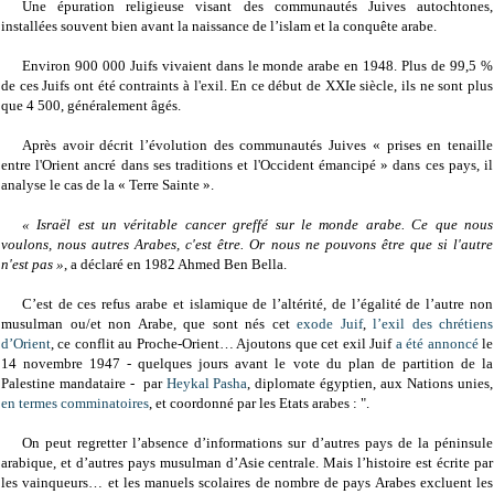
Une épuration religieuse visant des communautés Juives autochtones,
installées souvent bien avant la naissance de l’islam et la conquête arabe.
Environ
900 000 Juifs vivaient dans le monde arabe en 1948. Plus de 99,5 %
de ces Juifs ont été contraints à l'exil. En ce début de XXIe siècle, ils ne sont plus
que 4 500, généralement âgés.
Après avoir décrit l’évolution des communautés Juives « prises en tenaille
entre l'Orient ancré dans ses traditions et l'Occident émancipé » dans ces pays, il
analyse le cas de la « Terre Sainte ».
« Israël est un véritable cancer greffé sur le monde arabe. Ce que nous
voulons, nous autres Arabes, c'est être. Or nous ne pouvons être que si l'autre
n'est pas »
, a déclaré en 1982 Ahmed Ben Bella.
C’est de ces refus arabe et islamique de l’altérité, de l’égalité de l’autre non
musulman ou/et non Arabe, que sont nés cet
exode Juif
,
l’exil des chrétiens
d’Orient
, ce conflit au Proche-Orient… Ajoutons que cet exil Juif
a été annoncé
le
14 novembre 1947 - quelques jours avant le vote du plan de partition de la
Palestine mandataire - par
Heykal Pasha
, diplomate égyptien, aux Nations unies,
en termes comminatoires
, et coordonné par les Etats arabes : ".
On peut regretter l’absence d’informations sur d’autres pays de la péninsule
arabique, et d’autres pays musulman d’Asie centrale. Mais l’histoire est écrite par
les vainqueurs… et les manuels scolaires de nombre de pays Arabes excluent les