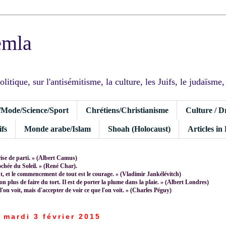
emla
tique, sur l'antisémitisme, la culture, les Juifs, le judaïsme, I
/Mode/Science/Sport
Chrétiens/Christianisme
Culture / D
fs
Monde arabe/Islam
Shoah (Holocaust)
Articles in
rise de parti. » (Albert Camus)
rochée du Soleil. » (René Char).
 et le commencement de tout est le courage. » (Vladimir Jankélévitch)
non plus de faire du tort. Il est de porter la plume dans la plaie. » (Albert Londres)
 l'on voit, mais d'accepter de voir ce que l'on voit. » (Charles Péguy)
mardi 3 février 2015