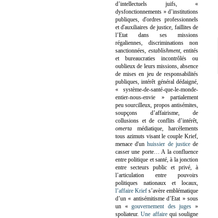
d’intellectuels juifs, «
dysfonctionnements » d’institutions
publiques, d'ordres professionnels
et d'auxiliaires de justice, faillites de
l’Etat dans ses missions
régaliennes, discriminations non
sanctionnées,
establishment
, entités
et bureaucraties incontrôlés ou
oublieux de leurs missions, absence
de mises en jeu de responsabilités
publiques, intérêt général dédaigné,
« système-de-santé-que-le-monde-
entier-nous-envie » partialement
peu sourcilleux, propos antisémites,
soupçons d’affairisme, de
collusions et de conflits d’intérêt,
omerta
médiatique, harcèlements
tous azimuts visant le couple Krief,
menace d'un
huissier de justice
de
casser une porte…
A la confluence
entre politique et santé, à la jonction
entre secteurs public et privé, à
l’articulation entre pouvoirs
politiques nationaux et locaux,
l’affaire Krief
s’avère emblématique
d’un « antisémitisme d’Etat » sous
un «
gouvernement des juges
»
spoliateur.
Une affaire
qui souligne