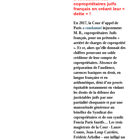
copropriétaires juifs
français en créant leur «
dette » !
En 2017, la Cour d’appel de
Paris
a condamné
injustement
M. B., copropriétaires Juifs
français, pour un prétendu «
arriéré de charges de copropriété
». Et ce, alors qu’elle donnait des
chiffres prouvant un solde
créditeur de leur compte de
copropriétaires. Absence de
préparation de l’audience,
carences basiques en droit, en
langue française et en
arithmétique, déni d’un procès
équitable notamment en violant
les droits de la défense des
justiciables juifs par une
partialité choquante et par une
mansuétude généreuse au
bénéfice du Syndicat des
copropriétaires et de son syndic
Foncia Paris fautifs… Les trois
magistrats de la Cour - Laure
Comte, Jean-Loup Carrière,
Frédéric Arbellot – ont infligé un