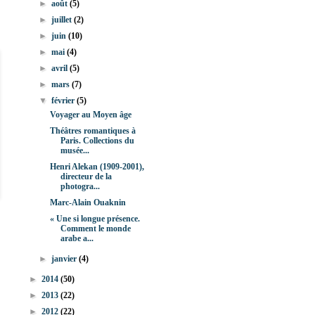
►
août
(5)
►
juillet
(2)
►
juin
(10)
►
mai
(4)
►
avril
(5)
►
mars
(7)
▼
février
(5)
Voyager au Moyen âge
Théâtres romantiques à
Paris. Collections du
musée...
Henri Alekan (1909-2001),
directeur de la
photogra...
Marc-Alain Ouaknin
« Une si longue présence.
Comment le monde
arabe a...
►
janvier
(4)
►
2014
(50)
►
2013
(22)
►
2012
(22)