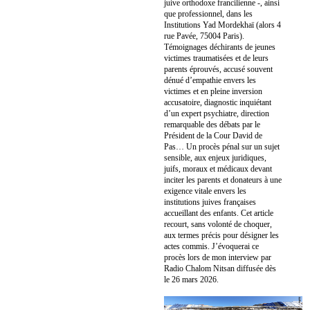
juive orthodoxe francilienne -, ainsi
que professionnel, dans les
Institutions Yad Mordekhaï (alors 4
rue Pavée, 75004 Paris).
Témoignages déchirants de jeunes
victimes traumatisées et de leurs
parents éprouvés, accusé souvent
dénué d’empathie envers les
victimes et en pleine inversion
accusatoire, diagnostic inquiétant
d’un expert psychiatre, direction
remarquable des débats par le
Président de la Cour David de
Pas… Un procès pénal sur un sujet
sensible, aux enjeux juridiques,
juifs, moraux et médicaux devant
inciter les parents et donateurs à une
exigence vitale envers les
institutions juives françaises
accueillant des enfants. Cet article
recourt, sans volonté de choquer,
aux termes précis pour désigner les
actes commis. J’évoquerai ce
procès lors de mon interview par
Radio Chalom Nitsan diffusée dès
le 26 mars 2026.