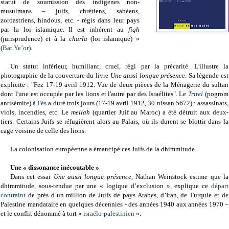
statut de soumission des indigènes non-
musulmans – juifs, chrétiens, sabéens,
zoroastriens, hindous, etc. - régis dans leur pays
par la loi islamique. Il est inhérent au
fiqh
(jurisprudence) et à la
charîa
(loi islamique) »
(
Bat Ye’or
).
Un statut inférieur, humiliant, cruel, régi par la précarité. L'illustre la
photographie de la couverture du livre
Une aussi longue présence
. Sa légende est
explicite : "Fez 17-19 avril 1912. Vue de deux pièces de la Ménagerie du sultan
dont l'une est occupée par les lions et l'autre par des Israélites". Le
Tritel
(pogrom
antisémite) à
Fès
a duré trois jours (17-19 avril 1912, 30 nissan 5672) : assassinats,
viols, incendies, etc. Le
mellah
(quartier Juif au Maroc) a été détruit aux deux-
tiers. Certains Juifs se réfugièrent alors au Palais, où ils durent se blottir dans la
cage voisine de celle des lions.
La colonisation européenne a émancipé ces Juifs de la dhimmitude.
Une « dissonance inécoutable »
Dans cet essai
Une aussi longue présence,
Nathan Weinstock estime que la
dhimmitude, sous-tendue par une « logique d’exclusion », explique ce
départ
contraint
de près d’un million de Juifs de pays Arabes, d’Iran, de Turquie et de
Palestine mandataire en quelques décennies - des années 1940 aux années 1970 –
et le conflit dénommé à tort «
israélo-palestinien
».