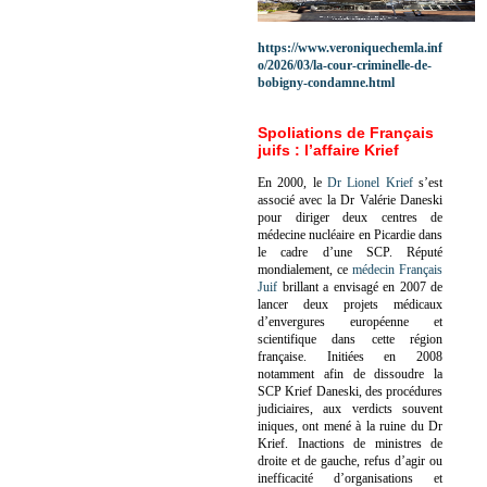
https://www.veroniquechemla.inf
o/2026/03/la-cour-criminelle-de-
bobigny-condamne.html
Spoliations de Français
juifs : l’affaire Krief
En 2000, le
Dr Lionel Krief
s’est
associé avec la Dr Valérie Daneski
pour diriger deux centres de
médecine nucléaire en Picardie dans
le cadre d’une SCP.
Réputé
mondialement, ce
médecin Français
Juif
brillant a envisagé en 2007 de
lancer deux projets médicaux
d’envergures européenne et
scientifique dans cette région
française.
Initiées en 2008
notamment afin de dissoudre la
SCP Krief Daneski, des procédures
judiciaires, aux verdicts souvent
iniques, ont mené à la ruine du Dr
Krief.
Inactions de ministres de
droite et de gauche, refus d’agir ou
inefficacité d’organisations et