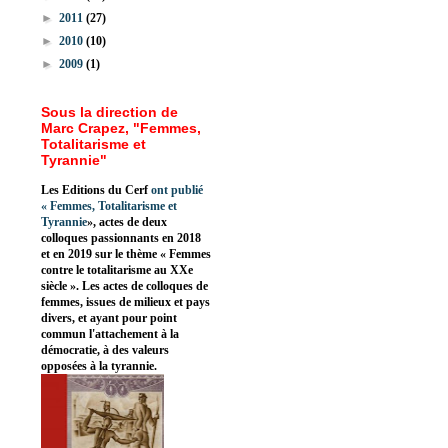
►
2011
(27)
►
2010
(10)
►
2009
(1)
Sous la direction de
Marc Crapez, "Femmes,
Totalitarisme et
Tyrannie"
Les Editions du Cerf
ont publié
«
Femmes, Totalitarisme et
Tyrannie
», actes de deux
colloques passionnants en 2018
et en 2019 sur le thème « Femmes
contre le totalitarisme au XXe
siècle ». Les actes de colloques de
femmes, issues de milieux et pays
divers, et ayant pour point
commun l'attachement à la
démocratie, à des valeurs
opposées à la tyrannie.