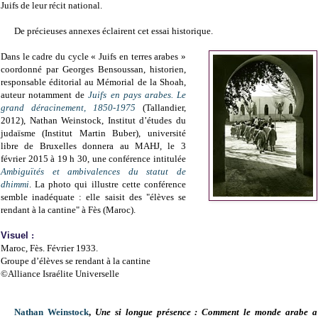
Juifs de leur récit national.
De précieuses annexes éclairent cet essai historique.
Dans le cadre du cycle « Juifs en terres arabes »
coordonné par Georges Bensoussan, historien,
responsable éditorial au Mémorial de la Shoah,
auteur notamment de
Juifs en pays arabes. Le
grand déracinement, 1850-1975
(Tallandier,
2012), Nathan Weinstock, Institut d’études du
judaïsme (Institut Martin Buber), université
libre de Bruxelles donnera au MAHJ, le 3
février 2015 à 19 h 30, une conférence intitulée
Ambiguïtés et ambivalences du statut de
dhimmi
. La photo qui illustre cette conférence
semble inadéquate : elle saisit des "élèves se
rendant à la cantine" à Fès (Maroc).
Visuel
:
Maroc, Fès. Février 1933.
Groupe d’élèves se rendant à la cantine
©Alliance Israélite Universelle
Nathan Weinstock
,
Une si longue présence : Comment le monde arabe a