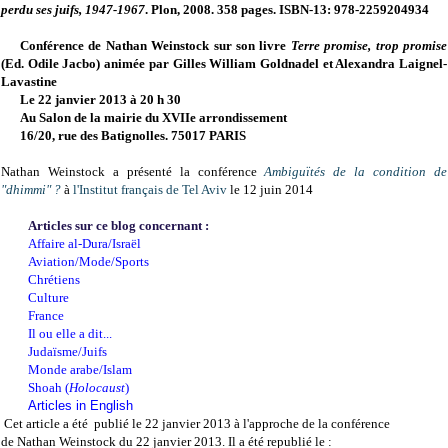
perdu ses juifs, 1947-1967
. Plon, 2008. 358 pages.
ISBN-13:
978-2259204934
Conférence de
Nathan Weinstock sur son livre
Terre promise, trop promise
(Ed. Odile Jacbo)
animée par Gilles William Goldnadel et Alexandra Laignel-
Lavastine
Le 22 janvier 2013 à 20 h 30
Au Salon de la mairie du XVIIe arrondissement
16/20, rue des Batignolles. 75017 PARIS
Nathan Weinstock a présenté la conférence
Ambiguïtés de la condition de
"dhimmi
" ?
à
l'Institut français de Tel Aviv
le 12 juin 2014
Articles sur ce blog concernant :
Affaire al-Dura/Israël
Aviation/Mode/Sports
Chrétiens
Culture
France
Il ou elle a dit...
Judaïsme/Juifs
Monde arabe/Islam
Shoah (
Holocaust
)
Articles in English
Cet article a été publié le 22 janvier 2013 à l'approche de la conférence
de Nathan Weinstock du 22 janvier 2013. Il a été republié le :