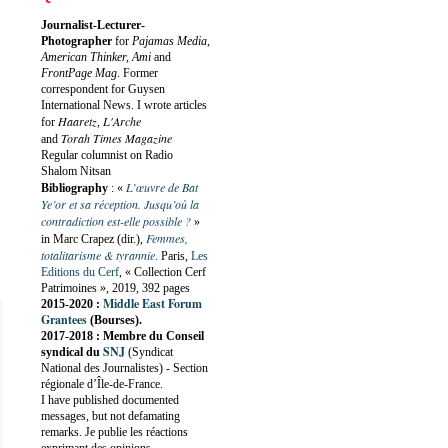
Journalist-Lecturer-
Photographer
for
Pajamas Media,
American Thinker, Ami
and
FrontPage Mag
. Former
correspondent for Guysen
International News. I wrote articles
Haaretz
L'Arche
for
,
Torah Times Magazine
and
Regular columnist on Radio
Shalom Nitsan
L’œuvre de Bat
Bibliography
:
«
Ye’or et sa réception. Jusqu’où la
contradiction est-elle possible ?
»
Femmes,
in Marc Crapez (dir.),
totalitarisme & tyrannie
. Paris,
Les
Editions du Cerf
, « Collection Cerf
Patrimoines », 2019, 392 pages
Middle East Forum
2015-2020 :
Grantees
(Bourses).
2017-2018 : Membre du Conseil
SNJ
syndical du
(Syndicat
National des Journalistes) - Section
régionale d’Île-de-France.
I have published documented
messages, but not defamating
remarks. Je publie les réactions