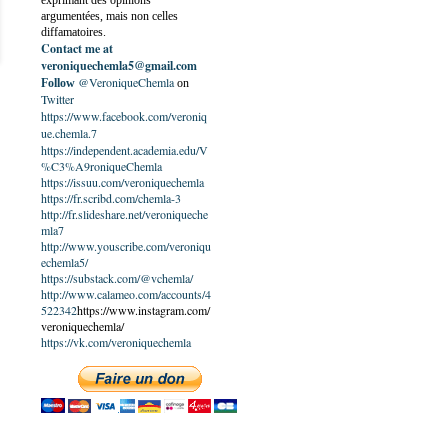
exprimant des opinions
argumentées, mais non celles
diffamatoires.
Contact me at
veroniquechemla5@gmail.com
@VeroniqueChemla
Follow
on
Twitter
https://www.facebook.com/veroniq
ue.chemla.7
https://independent.academia.edu/V
%C3%A9roniqueChemla
https://issuu.com/veroniquechemla
https://fr.scribd.com/chemla-3
http://fr.slideshare.net/veroniqueche
mla7
http://www.youscribe.com/veroniqu
echemla5/
https://substack.com/@vchemla/
http://www.calameo.com/accounts/4
522342
https://www.instagram.com/
veroniquechemla/
https://vk.com/veroniquechemla