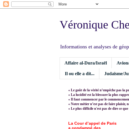
Véronique Ch
Informations et analyses de géopoli
Affaire al-Dura/Israël
Avion
Il ou elle a dit...
Judaïsme/Jui
« Le goût de la vérité n’empêche pas la p
« La lucidité est la blessure la plus rapp
« Il faut commencer par le commencement,
« Notre métier n’est pas de faire plaisir, 
« Le plus difficile n'est pas de dire ce que
La Cour d’appel de Paris
a condamné des