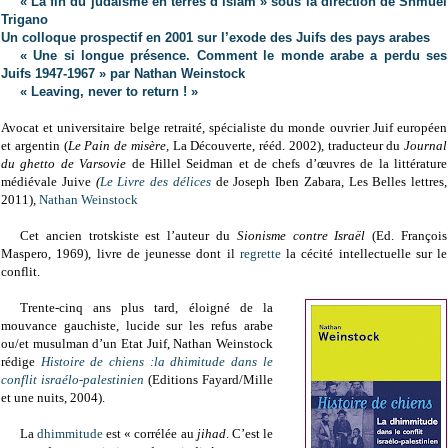
« La fin du judaïsme en terres d’islam » sous la direction de Shmuel
Trigano
Un colloque prospectif en 2001 sur l’exode des Juifs des pays arabes
« Une si longue présence. Comment le monde arabe a perdu ses
Juifs 1947-1967 » par Nathan Weinstock
« Leaving, never to return ! »
Avocat et universitaire belge retraité, spécialiste du monde ouvrier Juif européen
et argentin (
Le Pain de misère,
La Découverte, rééd. 2002), traducteur du
Journal
du ghetto de Varsovie
de Hillel Seidman
et de chefs d’œuvres de la littérature
médiévale Juive
(
Le Livre des délices
de Joseph Iben Zabara, Les Belles lettres,
2011)
,
Nathan Weinstock
Cet ancien trotskiste est l’auteur du
Sionisme contre Israël
(Ed. François
Maspero, 1969), livre de jeunesse dont il
regrette
la cécité intellectuelle sur le
conflit.
Trente-cinq ans plus tard, éloigné de la
mouvance gauchiste, lucide sur les refus arabe
ou/et musulman d’un Etat Juif, Nathan Weinstock
rédige
Histoire de chiens :la dhimitude dans le
conflit israélo-palestinien
(Editions Fayard/Mille
et une nuits, 2004).
La
dhimmitude
est « corrélée au
jihad
. C’est le