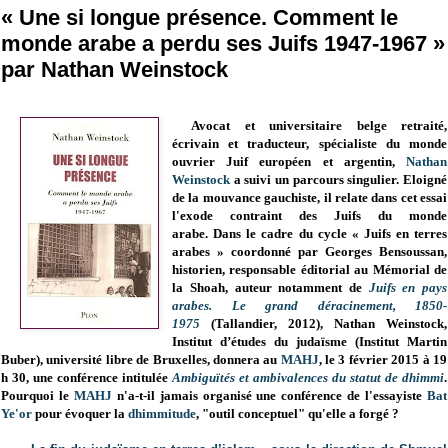
« Une si longue présence. Comment le
monde arabe a perdu ses Juifs 1947-1967 »
par Nathan Weinstock
Avocat et universitaire belge retraité,
écrivain et traducteur, spécialiste du monde
ouvrier Juif européen et argentin,
Nathan
Weinstock
a suivi un parcours singulier. Eloigné
de la mouvance gauchiste, il relate dans cet essai
l'exode contraint des Juifs du monde
arabe.
Dans le cadre du cycle « Juifs en terres
arabes » coordonné par Georges Bensoussan,
historien, responsable éditorial au Mémorial de
la Shoah, auteur notamment de
Juifs en pays
arabes. Le grand déracinement, 1850-
1975
(Tallandier, 2012), Nathan Weinstock,
Institut d’études du judaïsme (Institut Martin
Buber), université libre de Bruxelles, donnera au
MAHJ
, le 3 février 2015 à 19
h 30, une conférence intitulée
Ambiguïtés et ambivalences du statut de dhimmi
.
Pourquoi le
MAHJ
n'a-t-il jamais organisé une conférence de l'essayiste
Bat
Ye'or
pour évoquer la
dhimmitude
, "outil conceptuel" qu'elle a forgé ?