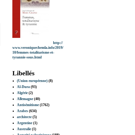
http://
www.veroniquechemla.info/2019/
10/femmes-totalitarisme-et-
tyrannie-sous.html
Libellés
(Union européenne)
(8)
Al-Dura
(93)
Algérie
(2)
Allemagne
(40)
Antisémitisme
(1762)
Arabes
(634)
architecte
(5)
Argentine
(1)
Australie
(1)