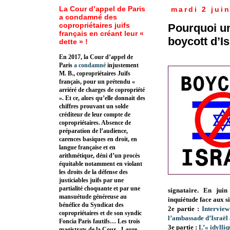
La Cour d’appel de Paris
mardi 2 jui
a condamné des
copropriétaires juifs
Pourquoi un
français en créant leur «
boycott d’Is
dette » !
En 2017, la Cour d’appel de
Paris
a condamné
injustement
M. B., copropriétaires Juifs
français, pour un prétendu «
arriéré de charges de copropriété
». Et ce, alors qu’elle donnait des
chiffres prouvant un solde
créditeur de leur compte de
copropriétaires. Absence de
préparation de l’audience,
carences basiques en droit, en
langue française et en
arithmétique, déni d’un procès
équitable notamment en violant
les droits de la défense des
justiciables juifs par une
partialité choquante et par une
signataire. En juin
mansuétude généreuse au
inquiétude face aux s
bénéfice du Syndicat des
2e partie :
Interview
copropriétaires et de son syndic
l’ambassade d’Israël à
Foncia Paris fautifs… Les trois
3e partie :
L’« idylliq
magistrats de la Cour - Laure