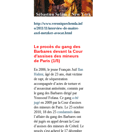
http://www.veroniquechemla.inf
o/2011/11/interview-de-maitre-
axel-metzker-avocat.html
Le procès du gang des
Barbares devant la Cour
d'assises des mineurs
de Paris (1/5)
En 2006, le jeune Français Juif
Ilan
Halimi,
âgé de 23 ans, était victime
de rapt, de séquestration
accompagnée d’actes de torture et
d’assassinat antisémite, commis par
le gang des Barbares dirigé par
Youssouf Fofana. Ce gang
a été
jugé
en 2009 par la Cour d'assises
des mineurs de Paris. Le 25 octobre
2010, 18 des 25
condamnés
dans
l’affaire du gang des Barbares ont
été jugés en appel devant la Cour
d’assises des mineurs de Créteil. Le
procès s'est achevé le 17 décembre