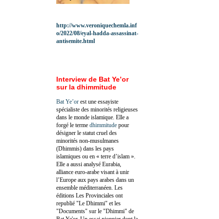
http://www.veroniquechemla.inf
o/2022/08/eyal-hadda-assassinat-
antisemite.html
Interview de Bat Ye’or
sur la dhimmitude
Bat Ye’or
est une essayiste
spécialiste des minorités religieuses
dans le monde islamique. Elle a
forgé le terme
dhimmitude
pour
désigner le statut cruel des
minorités non-musulmanes
(Dhimmis) dans les pays
islamiques ou en « terre d’islam ».
Elle a aussi analysé Eurabia,
alliance euro-arabe visant à unir
l’Europe aux pays arabes dans un
ensemble méditerranéen. Les
éditions Les Provinciales ont
republié "Le Dhimmi" et les
"Documents" sur le "Dhimmi" de
Bat Ye'or. Un essai pionnier dont la