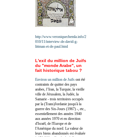
http://www.veroniquechemla.info/2
010/11/interview-de-david-g-
littman-et-de-paul.html
L'exil du million de Juifs
du "monde Arabe", un
fait historique tabou ?
Environ un million de Juifs
ont été
contraints de quitter des pays
arabes, l’Iran, la Turquie, la vieille
ville de Jérusalem, la Judée, la
Samarie - trois territoires occupés
par la (Trans)Jordanie jusqu'à la
guerre des Six-Jours (1967) -, etc.,
essentiellement des années 1940
aux années 1970 et en direction
d'Israël, de l'Europe et de
l'Amérique du nord. La valeur de
leurs biens abandonnés est évaluée