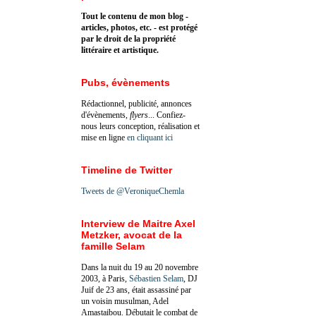
Tout le contenu de mon blog -
articles, photos, etc. - est protégé
par le droit de la propriété
littéraire et artistique.
Pubs, évènements
Rédactionnel, publicité, annonces
d'évènements,
flyers
... Confiez-
nous leurs conception, réalisation et
mise en ligne
en cliquant ici
Timeline de Twitter
Tweets de @VeroniqueChemla
Interview de Maitre Axel
Metzker, avocat de la
famille Selam
Dans la nuit du 19 au 20 novembre
2003, à Paris,
Sébastien Selam
, DJ
Juif de 23 ans, était assassiné par
un voisin musulman, Adel
Amastaibou. Débutait le combat de