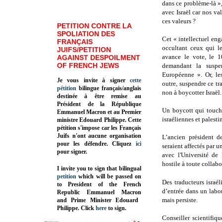
dans ce problème-là »,
avec Israël car nos va
ces valeurs ?
PETITION CONTRE LA
SPOLIATION DES
Cet « intellectuel eng
FRANÇAIS
occultant ceux qui le 
JUIFS/PETITION
avance le vote, le 1
AGAINST DESPOILMENT
OF FRENCH JEWS
demandant la suspen
Européenne ». Or, le
Je vous invite à signer
cette
outre, suspendre ce tra
pétition
bilingue français/anglais
non à boycotter Israël.
destinée à être remise au
Président de la République
Un boycott qui touche
Emmanuel Macron et au Premier
israéliennes et palesti
ministre Edouard Philippe. Cette
pétition s'impose car les Français
Juifs n'ont aucune organisation
L’ancien président d
pour les défendre. Cliquez
ici
seraient affectés par u
pour signer.
avec l'Université de
hostile à toute collabo
I invite you to sign that bilingual
petition
which will be passed on
Des traducteurs israél
to President of the French
d’entrée dans un labor
Republic
Emmanuel Macron
mais persiste.
and Prime Minister
Edouard
Philippe
.
Click
here
to sign.
Conseiller scientifi