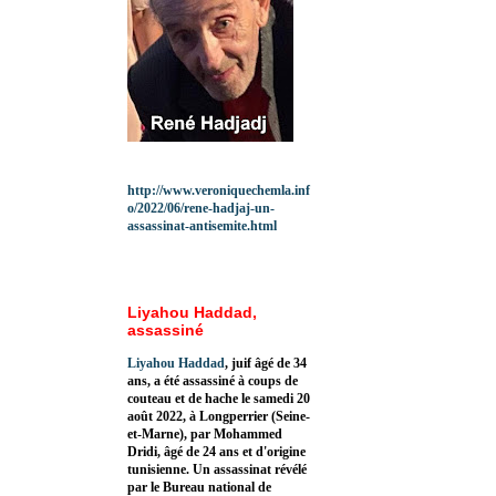
http://www.veroniquechemla.inf
o/2022/06/rene-hadjaj-un-
assassinat-antisemite.html
Liyahou Haddad,
assassiné
Liyahou Haddad
, juif âgé de 34
ans, a été assassiné à coups de
couteau et de hache le samedi 20
août 2022, à Longperrier (Seine-
et-Marne), par Mohammed
Dridi, âgé de 24 ans et d'origine
tunisienne. Un assassinat révélé
par le Bureau national de