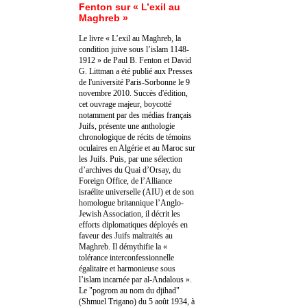
Fenton sur « L’exil au
Maghreb »
Le livre « L’exil au Maghreb, la
condition juive sous l’islam 1148-
1912 » de Paul B. Fenton et David
G. Littman a été publié aux Presses
de l'université Paris-Sorbonne le 9
novembre 2010. Succès d'édition,
cet ouvrage majeur, boycotté
notamment par des médias français
Juifs, présente une anthologie
chronologique de récits de témoins
oculaires en Algérie et au Maroc sur
les Juifs. Puis, par une sélection
d’archives du Quai d’Orsay, du
Foreign Office, de l’Alliance
israélite universelle (AIU) et de son
homologue britannique l’Anglo-
Jewish Association, il décrit les
efforts diplomatiques déployés en
faveur des Juifs maltraités au
Maghreb. Il démythifie la «
tolérance interconfessionnelle
égalitaire et harmonieuse sous
l’islam incarnée par al-Andalous ».
Le "pogrom au nom du djihad"
(Shmuel Trigano) du 5 août 1934, à