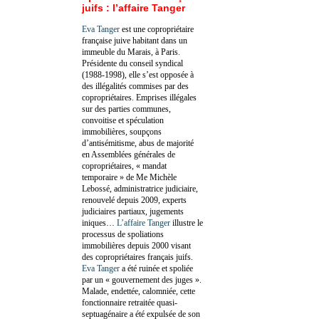
juifs : l’affaire Tanger
Eva Tanger
est une copropriétaire
française juive habitant dans un
immeuble du Marais, à Paris.
Présidente du conseil syndical
(1988-1998), elle s’est opposée à
des illégalités commises par des
copropriétaires. Emprises illégales
sur des parties communes,
convoitise et spéculation
immobilières, soupçons
d’antisémitisme, abus de majorité
en Assemblées générales de
copropriétaires, « mandat
temporaire » de Me Michèle
Lebossé, administratrice judiciaire,
renouvelé depuis 2009, experts
judiciaires partiaux, jugements
iniques…
L’affaire Tanger
illustre le
processus de spoliations
immobilières depuis 2000 visant
des copropriétaires français juifs.
Eva Tanger
a été ruinée et spoliée
par un « gouvernement des juges ».
Malade, endettée, calomniée, cette
fonctionnaire retraitée quasi-
septuagénaire a été expulsée de son