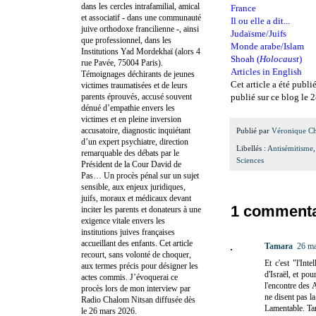
dans les cercles intrafamilial, amical
France
et associatif - dans une communauté
Il ou elle a dit...
juive orthodoxe francilienne -, ainsi
Judaïsme/Juifs
que professionnel, dans les
Monde arabe/Islam
Institutions Yad Mordekhaï (alors 4
Shoah (
Holocaust
)
rue Pavée, 75004 Paris).
Articles in English
Témoignages déchirants de jeunes
Cet article a été publi
victimes traumatisées et de leurs
parents éprouvés, accusé souvent
publié sur ce blog le 2
dénué d’empathie envers les
victimes et en pleine inversion
accusatoire, diagnostic inquiétant
Publié par
Véronique C
d’un expert psychiatre, direction
Libellés :
Antisémitisme
remarquable des débats par le
Sciences
Président de la Cour David de
Pas… Un procès pénal sur un sujet
sensible, aux enjeux juridiques,
juifs, moraux et médicaux devant
1 commenta
inciter les parents et donateurs à une
exigence vitale envers les
institutions juives françaises
accueillant des enfants. Cet article
Tamara
26 ma
recourt, sans volonté de choquer,
Et c'est "l'Int
aux termes précis pour désigner les
d'Israël, et pou
actes commis. J’évoquerai ce
l'encontre des A
procès lors de mon interview par
ne disent pas la
Radio Chalom Nitsan diffusée dès
Lamentable. T
le 26 mars 2026.