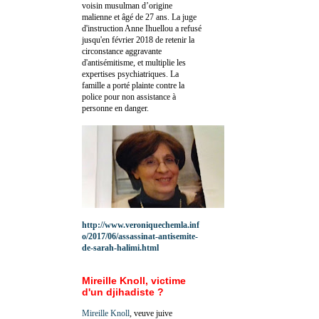
voisin musulman d’origine
malienne et âgé de 27 ans. La juge
d'instruction Anne Ihuellou a refusé
jusqu'en février 2018 de retenir la
circonstance aggravante
d'antisémitisme, et multiplie les
expertises psychiatriques. La
famille a porté plainte contre la
police pour non assistance à
personne en danger.
http://www.veroniquechemla.inf
o/2017/06/assassinat-antisemite-
de-sarah-halimi.html
Mireille Knoll, victime
d'un djihadiste ?
Mireille Knoll
, veuve juive