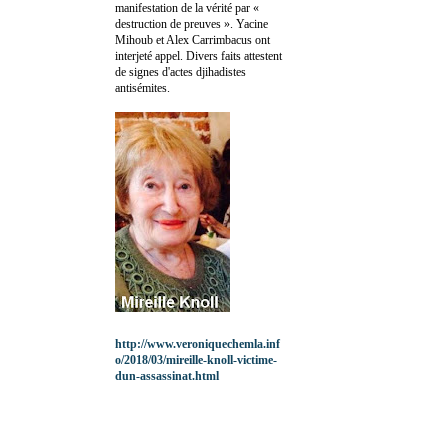
manifestation de la vérité par «
destruction de preuves ». Yacine
Mihoub et Alex Carrimbacus ont
interjeté appel. Divers faits attestent
de signes d'actes djihadistes
antisémites.
http://www.veroniquechemla.inf
o/2018/03/mireille-knoll-victime-
dun-assassinat.html