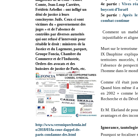
4e partie :
Vives réa
Comte, Jean-Loup Carrière,
boycott d’Israël
Frédéric Arbellot – ont infligé un
déni de justice à leurs
5e partie :
Après le
concitoyens Juifs. Ceux-ci sont
combat continue
victimes du « gouvernement des
juges » et de l’absence de
Comment un mathém
contrôles par diverses autorités
injustifiable et align
qui ont refusé d’intervenir pour
rétablir le droit : ministres de la
Muet sur le terrorisme 
Justice et du Logement, parquet,
Groupe Foncia, Chambre du
IX Dauphine explique 
Commerce et de l’Industrie,
territoires morcelés, 
Ordres des avocats et des
l’absence de perspect
huissiers de justice de Paris, etc.
l'homme dans le mond
Comme s'il était just
Quand bien même il a 
en 2002 » comme le s
Recherche et du Dével
Et M. Ekeland de pours
avantages et des incon
http://www.veroniquechemla.inf
Ignorance, tautologie,
o/2018/03/la-cour-dappel-de-
Pourquoi se focaliser s
paris-condamne-des.html