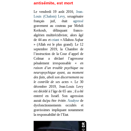
antisémite, est mort
Le vendredi 19 août 2016,
Jean-
Louis (Chalom) Levy
, sexagénaire
français juif, était
agressé
gravement au couteau par Mehdi
Kerkoub, délinquant franco-
algérien multirécidiviste, alors âgé
de 44 ans et
criant
« Allahou Aqbar
» (Allah est le plus grand). Le 12
septembre 2019, la Chambre de
l’instruction de la Cour d’appel de
Colmar a déclaré l’agresseur
pénalement irresponsable
«
en
raison d’un trouble psychique ou
neuropsychique ayant, au moment
des faits, aboli son discernement ou
le contrôle de ses actes
»
. Le 30
décembre 2019, Jean-Louis Levy
est décédé à l’âge de 65 ans ; il a été
enterré en Israël. Son agression
aurait du/pu être évitée.
Analyse
de
dysfonctionnements occultés et
gravissimes impliquant notamment
la responsabilité de l’Etat.