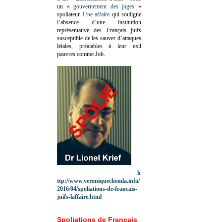
un «
gouvernement des juges
»
spoliateur.
Une affaire
qui souligne
l’absence d’une institution
représentative des Français juifs
susceptible de les sauver d’attaques
létales, préalables à leur exil
pauvres comme Job.
h
ttp://www.veroniquechemla.info/
2016/04/spoliations-de-francais-
juifs-laffaire.html
Spoliations de Français