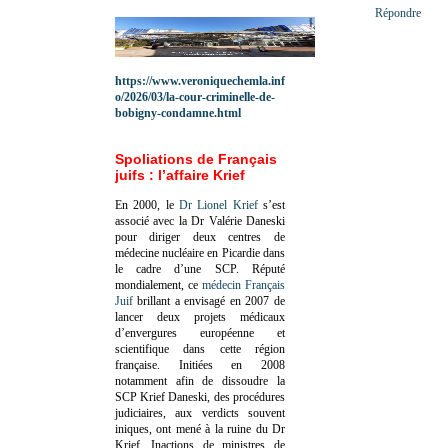
Répondre
https://www.veroniquechemla.inf
o/2026/03/la-cour-criminelle-de-
bobigny-condamne.html
Spoliations de Français
juifs : l’affaire Krief
En 2000, le
Dr Lionel Krief
s’est
associé avec la Dr Valérie Daneski
pour diriger deux centres de
médecine nucléaire en Picardie dans
le cadre d’une SCP.
Réputé
mondialement, ce
médecin Français
Juif
brillant a envisagé en 2007 de
lancer deux projets médicaux
d’envergures européenne et
scientifique dans cette région
française.
Initiées en 2008
notamment afin de dissoudre la
SCP Krief Daneski, des procédures
judiciaires, aux verdicts souvent
iniques, ont mené à la ruine du Dr
Krief.
Inactions de ministres de