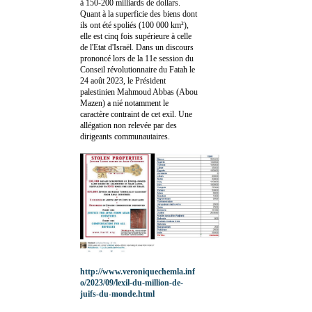
à 150-200 milliards de dollars.
Quant à la superficie des biens dont
ils ont été spoliés (100 000 km²),
elle est cinq fois supérieure à celle
de l'Etat d'Israël. Dans un discours
prononcé lors de la 11e session du
Conseil révolutionnaire du Fatah le
24 août 2023, le Président
palestinien Mahmoud Abbas (Abou
Mazen) a nié notamment le
caractère contraint de cet exil. Une
allégation non relevée par des
dirigeants communautaires.
http://www.veroniquechemla.inf
o/2023/09/lexil-du-million-de-
juifs-du-monde.html