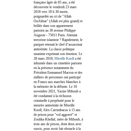
française âgée de 85 ans, a été
découverte le vendredi 23 mars
2018 vers 18 h 30 morte,
poignardée au cri de "Allah
OuAkbar" (Allah est plus grand) et
brûlée dans son appartement
parisien au 30 avenue Philippe
Auguste - 75011 Paris. Attentat
terroriste islamiste ? Rapidement, le
parquet retenait le chef d’assassinat
antisémite. La classe politique
unanime exprimait son émotion. Le
28 mars 2018,
Mireille Knoll
a été
inhumée dans un cimetière parisien
en la présence notamment du
Président Emmanuel Macron et des
milliers de personnes ont participé
en France aux marches blanches à
la mémoire de la défunte. Le 10
novembre 2021, Yacine Mihoub a
été condamné à la réclusion
criminelle à perpétuité pour le
meurtre antisémite de Mireille
Knoll, Alex Carrimbacus à 15 ans
de prison pour "vol aggravé" et
Zoulika Khellaf, mère de Mihoub, à
trois ans de prison, dont deux avec
sursis, pour avoir fait obstacle à la