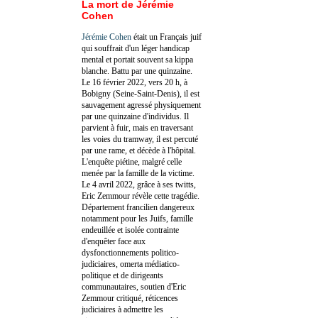
La mort de Jérémie
Cohen
Jérémie Cohen
était un Français juif
qui souffrait d'un léger handicap
mental et portait souvent sa kippa
blanche. Battu par une quinzaine.
Le 16 février 2022, vers 20 h, à
Bobigny (Seine-Saint-Denis), il est
sauvagement agressé physiquement
par une quinzaine d'individus. Il
parvient à fuir, mais en traversant
les voies du tramway, il est percuté
par une rame, et décède à l'hôpital.
L'enquête piétine, malgré celle
menée par la famille de la victime.
Le 4 avril 2022, grâce à ses twitts,
Eric Zemmour révèle cette tragédie.
Département francilien dangereux
notamment pour les Juifs, famille
endeuillée et isolée contrainte
d'enquêter face aux
dysfonctionnements politico-
judiciaires, omerta médiatico-
politique et de dirigeants
communautaires, soutien d'Eric
Zemmour critiqué, réticences
judiciaires à admettre les