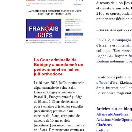
discours de « on [les 
et dénature son acte
2100 et corresponda
ont pris une décision 
Il est certain que boyco
En 2012, la campagne 
d'Israël, s'est intensi
colloque
"Des nouvel
l'appel au boycott in
La Cour criminelle de
soutenu notamment p
Bobigny a condamné un
pédocriminel en milieu
juif orthodoxe
Le Monde
a publié le
d’Israël
d'Ivar Ekeland
Le 16 mars 2026, la Cour criminelle
départementale de Seine-Saint-
droit international 
Denis à Bobigny a condamné
Poissonnier, magistrat.
Pascal H., Français retraité juif âgé
de 61 ans, à 13 ans de détention
pour (tentative d’)atteintes sexuelles
Articles sur ce blo
(incestueuse) par majeur sur
Affaire al-Dura/Israël
mineurs de 15 ans, corruption de
Aviation/Mode/Sports
mineurs de 15 ans et viols
Chrétiens
(incestueux) par majeur sur mineurs
de 15 ans. Des
infractions commises
Culture