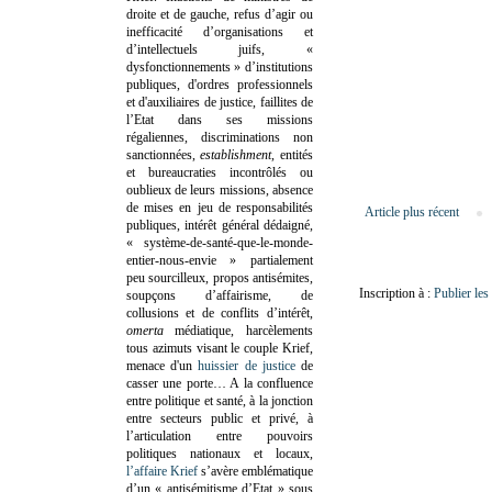
droite et de gauche, refus d’agir ou
inefficacité d’organisations et
d’intellectuels juifs, «
dysfonctionnements » d’institutions
publiques, d'ordres professionnels
et d'auxiliaires de justice, faillites de
l’Etat dans ses missions
régaliennes, discriminations non
sanctionnées,
establishment
, entités
et bureaucraties incontrôlés ou
oublieux de leurs missions, absence
de mises en jeu de responsabilités
Article plus récent
publiques, intérêt général dédaigné,
« système-de-santé-que-le-monde-
entier-nous-envie » partialement
peu sourcilleux, propos antisémites,
Inscription à :
Publier le
soupçons d’affairisme, de
collusions et de conflits d’intérêt,
omerta
médiatique, harcèlements
tous azimuts visant le couple Krief,
menace d'un
huissier de justice
de
casser une porte…
A la confluence
entre politique et santé, à la jonction
entre secteurs public et privé, à
l’articulation entre pouvoirs
politiques nationaux et locaux,
l’affaire Krief
s’avère emblématique
d’un « antisémitisme d’Etat » sous