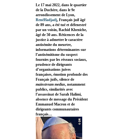
Le 17 mai 2022, dans le quartier
de la Duchère, dans le 9e
arrondissement de Lyon,
RenéHadjadj
, Français juif âgé
de 89 ans, a été tué et défenestré
par un voisin, Rachid Kheniche,
âgé de 50 ans. Réticences de la
justice à admettre le caractère
antisémite du meurtre,
informations déterminantes sur
l’antisémitisme du suspect
fournies par les réseaux sociaux,
prudence de dirigeants
d’organisations juives
françaises, émotion profonde des
Français juifs, silence de
mainstream medias
, notamment
publics, similarités avec
l’assassinat de Sarah Halimi,
absence de message du Président
Emmanuel Macron et de
dirigeants communautaires
français…