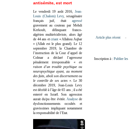
antisémite, est mort
Le vendredi 19 août 2016,
Jean-
Louis (Chalom) Levy
, sexagénaire
français juif, était
agressé
gravement au couteau par Mehdi
Kerkoub, délinquant franco-
algérien multirécidiviste, alors âgé
Article plus récent
de 44 ans et
criant
« Allahou Aqbar
» (Allah est le plus grand). Le 12
septembre 2019, la Chambre de
l’instruction de la Cour d’appel de
Colmar a déclaré l’agresseur
Inscription à :
Publier le
pénalement irresponsable
«
en
raison d’un trouble psychique ou
neuropsychique ayant, au moment
des faits, aboli son discernement ou
le contrôle de ses actes
»
. Le 30
décembre 2019, Jean-Louis Levy
est décédé à l’âge de 65 ans ; il a été
enterré en Israël. Son agression
aurait du/pu être évitée.
Analyse
de
dysfonctionnements occultés et
gravissimes impliquant notamment
la responsabilité de l’Etat.