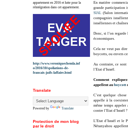
En matière commercial
appartement en 2016 et lutte pour la
réintégration dans cet appartement.
grande participation i
SIAL
(Salon internati
compagnies israélien
israéliennes et chaînes
Donc, si l’on regarde l
économiques.
Cela ne veut pas dire
boycotts, ou envers ces
http://www.veroniquechemla.inf
Au contraire, ce sont
o/2016/10/spoliations-de-
l’Etat d’Israël.
francais-juifs-laffaire.html
Comment expliquez-
appellent au
boycott
d
Translate
C’est quelque chose
appelle à la coexiste
même temps appeler a
Powered by
Translate
contre l’Etat d’Israël
L’Etat d’Israël et le
Protection de mon blog
par le droit
Nétanyahou appellen