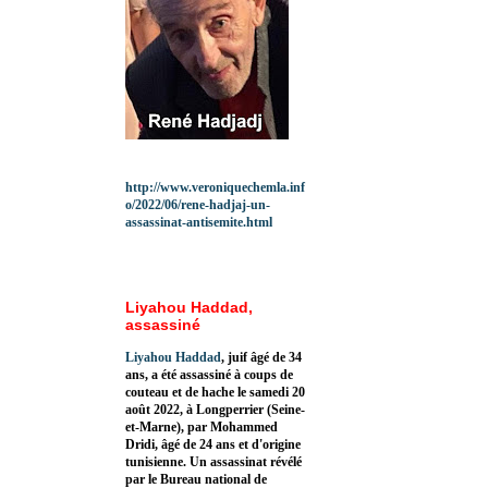
http://www.veroniquechemla.inf
o/2022/06/rene-hadjaj-un-
assassinat-antisemite.html
Liyahou Haddad,
assassiné
Liyahou Haddad
, juif âgé de 34
ans, a été assassiné à coups de
couteau et de hache le samedi 20
août 2022, à Longperrier (Seine-
et-Marne), par Mohammed
Dridi, âgé de 24 ans et d'origine
tunisienne. Un assassinat révélé
par le Bureau national de