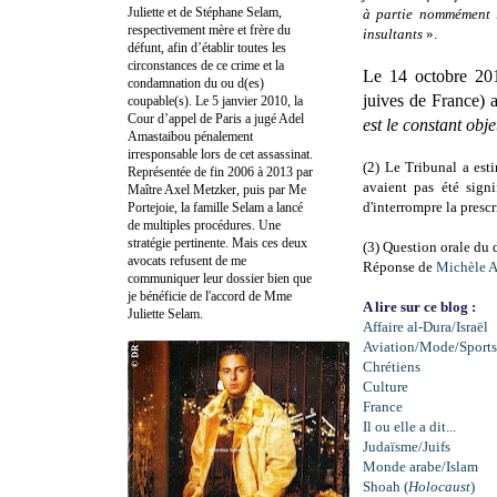
Juliette et de Stéphane Selam,
à partie nommément 
respectivement mère et frère du
insultants
».
défunt, afin d’établir toutes les
circonstances de ce crime et la
Le 14 octobre 20
condamnation du ou d(es)
juives de France) 
coupable(s). Le 5 janvier 2010, la
Cour d’appel de Paris a jugé Adel
est le constant obj
Amastaibou pénalement
irresponsable lors de cet assassinat.
(2) Le Tribunal a est
Représentée de fin 2006 à 2013 par
avaient pas été sign
Maître Axel Metzker, puis par Me
d'interrompre la prescr
Portejoie, la famille Selam a lancé
de multiples procédures. Une
stratégie pertinente. Mais ces deux
(3) Question orale du
avocats refusent de me
Réponse de
Michèle A
communiquer leur dossier bien que
je bénéficie de l'accord de Mme
A lire sur ce blog :
Juliette Selam.
Affaire al-Dura/Israël
Aviation/Mode/Sports
Chrétiens
Culture
France
Il ou elle a dit...
Judaïsme/Juifs
Monde arabe/Islam
Shoah (
Holocaust
)