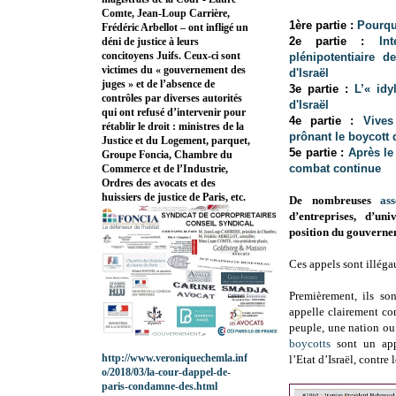
Comte, Jean-Loup Carrière,
1ère partie :
Pourqu
Frédéric Arbellot – ont infligé un
2e partie :
In
déni de justice à leurs
concitoyens Juifs. Ceux-ci sont
plénipotentiaire 
victimes du « gouvernement des
d'Israël
juges » et de l’absence de
3e partie :
L’« idy
contrôles par diverses autorités
d'Israël
qui ont refusé d’intervenir pour
4e partie :
Vives
rétablir le droit : ministres de la
prônant le boycott d
Justice et du Logement, parquet,
5e partie :
Après le 
Groupe Foncia, Chambre du
combat continue
Commerce et de l’Industrie,
Ordres des avocats et des
huissiers de justice de Paris, etc.
De nombreuses
ass
d’entreprises, d’uni
position du gouvernem
Ces appels sont illéga
Premièrement, ils so
appelle clairement co
peuple, une nation ou
boycotts
sont un appe
http://www.veroniquechemla.inf
l’Etat d’Israël, contre 
o/2018/03/la-cour-dappel-de-
paris-condamne-des.html