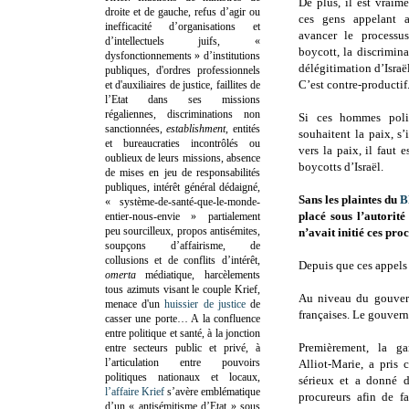
De plus, il est vraim
droite et de gauche, refus d’agir ou
ces gens appelant a
inefficacité d’organisations et
avancer le processu
d’intellectuels juifs, «
boycott, la discrimina
dysfonctionnements » d’institutions
délégitimation d’Israë
publiques, d'ordres professionnels
C’est contre-productif
et d'auxiliaires de justice, faillites de
l’Etat dans ses missions
régaliennes, discriminations non
Si ces hommes polit
sanctionnées,
establishment
, entités
souhaitent la paix, s’
et bureaucraties incontrôlés ou
vers la paix, il faut
oublieux de leurs missions, absence
boycotts d’Israël.
de mises en jeu de responsabilités
publiques, intérêt général dédaigné,
Sans les plaintes du
B
« système-de-santé-que-le-monde-
placé sous l’autorité
entier-nous-envie » partialement
peu sourcilleux, propos antisémites,
n’avait initié ces pr
soupçons d’affairisme, de
collusions et de conflits d’intérêt,
Depuis que ces appels 
omerta
médiatique, harcèlements
tous azimuts visant le couple Krief,
Au niveau du gouvern
menace d'un
huissier de justice
de
françaises. Le gouvern
casser une porte…
A la confluence
entre politique et santé, à la jonction
Premièrement, la g
entre secteurs public et privé, à
l’articulation entre pouvoirs
Alliot-Marie, a pris
politiques nationaux et locaux,
sérieux et a donné d
l’affaire Krief
s’avère emblématique
procureurs afin de fa
d’un « antisémitisme d’Etat » sous