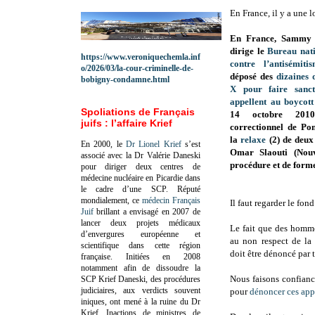
En France, il y a une l
En France, Sammy G
dirige le
Bureau nati
https://www.veroniquechemla.inf
contre l’antisémiti
o/2026/03/la-cour-criminelle-de-
déposé des
dizaines 
bobigny-condamne.html
X pour faire sanct
appellent au boycott
Spoliations de Français
14 octobre 2010
juifs : l’affaire Krief
correctionnel de Po
la
relaxe
(2) de deux
En 2000, le
Dr Lionel Krief
s’est
Omar Slaouti (Nouv
associé avec la Dr Valérie Daneski
procédure et de forme
pour diriger deux centres de
médecine nucléaire en Picardie dans
le cadre d’une SCP.
Réputé
mondialement, ce
médecin Français
Il faut regarder le fond
Juif
brillant a envisagé en 2007 de
lancer deux projets médicaux
Le fait que des homme
d’envergures européenne et
au non respect de la 
scientifique dans cette région
doit être dénoncé par t
française.
Initiées en 2008
notamment afin de dissoudre la
Nous faisons confianc
SCP Krief Daneski, des procédures
judiciaires, aux verdicts souvent
pour
dénoncer ces app
iniques, ont mené à la ruine du Dr
Krief.
Inactions de ministres de