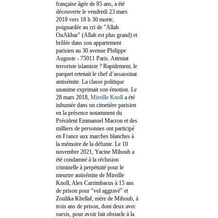
française âgée de 85 ans, a été
découverte le vendredi 23 mars
2018 vers 18 h 30 morte,
poignardée au cri de "Allah
OuAkbar" (Allah est plus grand) et
brûlée dans son appartement
parisien au 30 avenue Philippe
Auguste - 75011 Paris. Attentat
terroriste islamiste ? Rapidement, le
parquet retenait le chef d’assassinat
antisémite. La classe politique
unanime exprimait son émotion. Le
28 mars 2018,
Mireille Knoll
a été
inhumée dans un cimetière parisien
en la présence notamment du
Président Emmanuel Macron et des
milliers de personnes ont participé
en France aux marches blanches à
la mémoire de la défunte. Le 10
novembre 2021, Yacine Mihoub a
été condamné à la réclusion
criminelle à perpétuité pour le
meurtre antisémite de Mireille
Knoll, Alex Carrimbacus à 15 ans
de prison pour "vol aggravé" et
Zoulika Khellaf, mère de Mihoub, à
trois ans de prison, dont deux avec
sursis, pour avoir fait obstacle à la