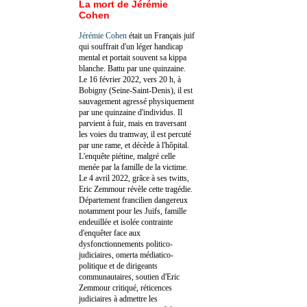
La mort de Jérémie
Cohen
Jérémie Cohen
était un Français juif
qui souffrait d'un léger handicap
mental et portait souvent sa kippa
blanche. Battu par une quinzaine.
Le 16 février 2022, vers 20 h, à
Bobigny (Seine-Saint-Denis), il est
sauvagement agressé physiquement
par une quinzaine d'individus. Il
parvient à fuir, mais en traversant
les voies du tramway, il est percuté
par une rame, et décède à l'hôpital.
L'enquête piétine, malgré celle
menée par la famille de la victime.
Le 4 avril 2022, grâce à ses twitts,
Eric Zemmour révèle cette tragédie.
Département francilien dangereux
notamment pour les Juifs, famille
endeuillée et isolée contrainte
d'enquêter face aux
dysfonctionnements politico-
judiciaires, omerta médiatico-
politique et de dirigeants
communautaires, soutien d'Eric
Zemmour critiqué, réticences
judiciaires à admettre les