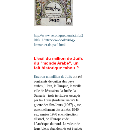
http://www.veroniquechemla.info/2
010/11/interview-de-david-g-
littman-et-de-paul.html
L'exil du million de Juifs
du "monde Arabe", un
fait historique tabou ?
Environ un million de Juifs
ont été
contraints de quitter des pays
arabes, l’Iran, la Turquie, la vieille
ville de Jérusalem, la Judée, la
Samarie - trois territoires occupés
par la (Trans)Jordanie jusqu'à la
guerre des Six-Jours (1967) -, etc.,
essentiellement des années 1940
aux années 1970 et en direction
d'Israël, de l'Europe et de
l'Amérique du nord. La valeur de
leurs biens abandonnés est évaluée