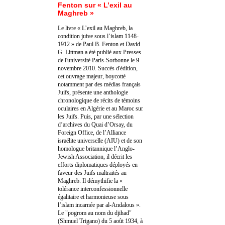
Fenton sur « L’exil au
Maghreb »
Le livre « L’exil au Maghreb, la
condition juive sous l’islam 1148-
1912 » de Paul B. Fenton et David
G. Littman a été publié aux Presses
de l'université Paris-Sorbonne le 9
novembre 2010. Succès d'édition,
cet ouvrage majeur, boycotté
notamment par des médias français
Juifs, présente une anthologie
chronologique de récits de témoins
oculaires en Algérie et au Maroc sur
les Juifs. Puis, par une sélection
d’archives du Quai d’Orsay, du
Foreign Office, de l’Alliance
israélite universelle (AIU) et de son
homologue britannique l’Anglo-
Jewish Association, il décrit les
efforts diplomatiques déployés en
faveur des Juifs maltraités au
Maghreb. Il démythifie la «
tolérance interconfessionnelle
égalitaire et harmonieuse sous
l’islam incarnée par al-Andalous ».
Le "pogrom au nom du djihad"
(Shmuel Trigano) du 5 août 1934, à