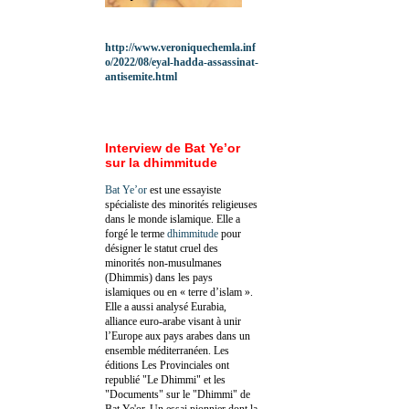
http://www.veroniquechemla.inf
o/2022/08/eyal-hadda-assassinat-
antisemite.html
Interview de Bat Ye’or
sur la dhimmitude
Bat Ye’or
est une essayiste
spécialiste des minorités religieuses
dans le monde islamique. Elle a
forgé le terme
dhimmitude
pour
désigner le statut cruel des
minorités non-musulmanes
(Dhimmis) dans les pays
islamiques ou en « terre d’islam ».
Elle a aussi analysé Eurabia,
alliance euro-arabe visant à unir
l’Europe aux pays arabes dans un
ensemble méditerranéen. Les
éditions Les Provinciales ont
republié "Le Dhimmi" et les
"Documents" sur le "Dhimmi" de
Bat Ye'or. Un essai pionnier dont la