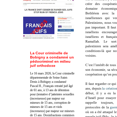
créer des coopérat
domaine économiqu
Bethléem avec la F
israéliennes qui ve
Palestiniens, nous vo
pas important. Il faut
israéliens encourag
israéliens et frança
Ramallah. Le sor
palestinien sera amé
conditions-là que n
La Cour criminelle de
voisins.
Bobigny a condamné un
pédocriminel en milieu
C’est l’intérêt de tous
juif orthodoxe
son économie, sa sécu
Le 16 mars 2026, la Cour criminelle
coopération qu’on pourr
départementale de Seine-Saint-
Denis à Bobigny a condamné
Il faut regarder ce qu
Pascal H., Français retraité juif âgé
ans, depuis
la création
de 61 ans, à 13 ans de détention
début, il y a eu la 
pour (tentative d’)atteintes sexuelles
d’Israël pour essayer
(incestueuse) par majeur sur
rappelle toujours,
mineurs de 15 ans, corruption de
mineurs de 15 ans et viols
protocoles de la
guer
(incestueux) par majeur sur mineurs
où on a été attaqué le
de 15 ans. Des
infractions commises
peuple juif (Nda : le 