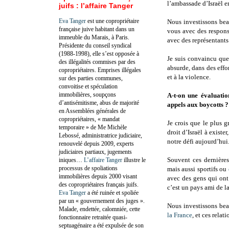
l’ambassade d’Israël e
juifs : l’affaire Tanger
Eva Tanger
est une copropriétaire
Nous investissons bea
française juive habitant dans un
vous avec des responsa
immeuble du Marais, à Paris.
avec des représentant
Présidente du conseil syndical
(1988-1998), elle s’est opposée à
Je suis convaincu que
des illégalités commises par des
absurde, dans des effo
copropriétaires. Emprises illégales
et à la violence.
sur des parties communes,
convoitise et spéculation
immobilières, soupçons
A-t-on une évaluatio
d’antisémitisme, abus de majorité
appels aux boycotts ?
en Assemblées générales de
copropriétaires, « mandat
Je crois que le plus g
temporaire » de Me Michèle
droit d’Israël à exister
Lebossé, administratrice judiciaire,
notre défi aujourd’hui
renouvelé depuis 2009, experts
judiciaires partiaux, jugements
Souvent ces dernière
iniques…
L’affaire Tanger
illustre le
processus de spoliations
mais aussi sportifs ou
immobilières depuis 2000 visant
avec des gens qui ont 
des copropriétaires français juifs.
c’est un pays ami de l
Eva Tanger
a été ruinée et spoliée
par un « gouvernement des juges ».
Nous investissons be
Malade, endettée, calomniée, cette
la France
, et ces rela
fonctionnaire retraitée quasi-
septuagénaire a été expulsée de son