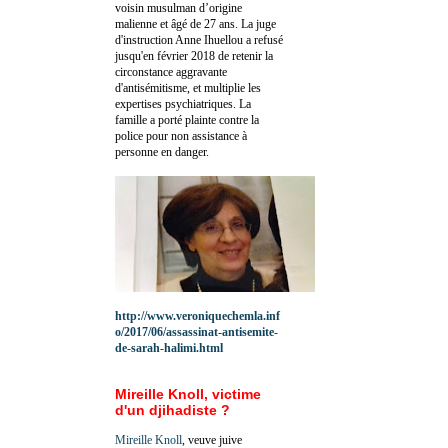
voisin musulman d’origine
malienne et âgé de 27 ans. La juge
d'instruction Anne Ihuellou a refusé
jusqu'en février 2018 de retenir la
circonstance aggravante
d'antisémitisme, et multiplie les
expertises psychiatriques. La
famille a porté plainte contre la
police pour non assistance à
personne en danger.
http://www.veroniquechemla.inf
o/2017/06/assassinat-antisemite-
de-sarah-halimi.html
Mireille Knoll, victime
d'un djihadiste ?
Mireille Knoll
, veuve juive