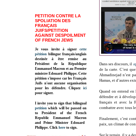
PETITION CONTRE LA
SPOLIATION DES
FRANÇAIS
JUIFS/PETITION
AGAINST DESPOILMENT
OF FRENCH JEWS
Je vous invite à signer
cette
pétition
bilingue français/anglais
destinée à être remise au
Président de la République
Dans ses discours, il
a
Emmanuel Macron et au Premier
de la carte. C’est qu
ministre Edouard Philippe. Cette
Ahmadinejad n’est pas 
pétition s'impose car les Français
Hamas, et d’autres ext
Juifs n'ont aucune organisation
pour les défendre. Cliquez
ici
Quand on entend en Fr
pour signer.
défendre et à dévelop
français et avec la 
I invite you to sign that bilingual
combattre avec tous le
petition
which will be passed on
to President of the French
Republic
Emmanuel Macron
Finalement, c’est con
and Prime Minister
Edouard
paix, un climat de conf
Philippe
.
Click
here
to sign.
Sur le terrain, il y a d