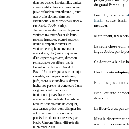
dans les cercles intrafamilial, amical
du grand Pardon »).
et associatif - dans une communauté
juive orthodoxe francilienne -, ainsi
Puis il y a eu des
a
que professionnel, dans les
Israël
, contre Israël
Institutions Yad Mordekhaï (alors 4
menacer.
rue Pavée, 75004 Paris).
Témoignages déchirants de jeunes
victimes traumatisées et de leurs
Maintenant, il y a cet
parents éprouvés, accusé souvent
dénué d’empathie envers les
La seule chose qui n’a
victimes et en pleine inversion
Ligue Arabe, par le peu
accusatoire, diagnostic inquiétant
d’un expert psychiatre, direction
Ce dont on a le plus b
remarquable des débats par le
Président de la Cour David de
Pas… Un procès pénal sur un sujet
Une loi a été adoptée
sensible, aux enjeux juridiques,
juifs, moraux et médicaux devant
Elle n’est pas encore 
inciter les parents et donateurs à une
exigence vitale envers les
Israël est une démocr
institutions juives françaises
démocratie.
accueillant des enfants. Cet article
recourt, sans volonté de choquer,
La liberté, c’est par e
aux termes précis pour désigner les
actes commis. J’évoquerai ce
procès lors de mon interview par
Mais la discrimination,
Radio Chalom Nitsan diffusée dès
aux actions visant à d
le 26 mars 2026.