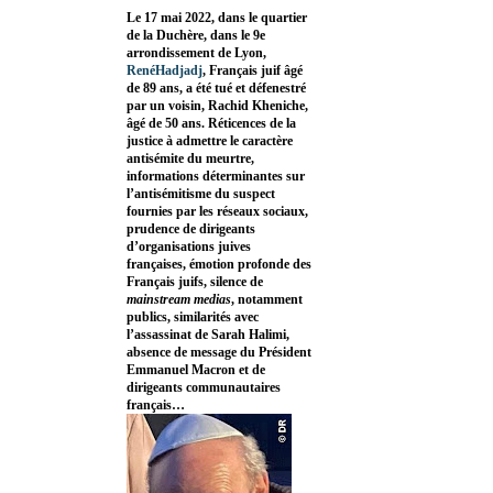
Le 17 mai 2022, dans le quartier
de la Duchère, dans le 9e
arrondissement de Lyon,
RenéHadjadj
, Français juif âgé
de 89 ans, a été tué et défenestré
par un voisin, Rachid Kheniche,
âgé de 50 ans. Réticences de la
justice à admettre le caractère
antisémite du meurtre,
informations déterminantes sur
l’antisémitisme du suspect
fournies par les réseaux sociaux,
prudence de dirigeants
d’organisations juives
françaises, émotion profonde des
Français juifs, silence de
mainstream medias
, notamment
publics, similarités avec
l’assassinat de Sarah Halimi,
absence de message du Président
Emmanuel Macron et de
dirigeants communautaires
français…