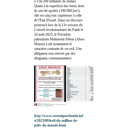
à 150-200 milliards de dollars.
Quant à la superficie des biens dont
ils ont été spoliés (100 000 km²),
elle est cinq fois supérieure à celle
de l'Etat d'Israël. Dans un discours
prononcé lors de la 11e session du
Conseil révolutionnaire du Fatah le
24 août 2023, le Président
palestinien Mahmoud Abbas (Abou
Mazen) a nié notamment le
caractère contraint de cet exil. Une
allégation non relevée par des
dirigeants communautaires.
http://www.veroniquechemla.inf
o/2023/09/lexil-du-million-de-
juifs-du-monde.html