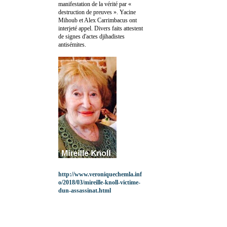
manifestation de la vérité par «
destruction de preuves ». Yacine
Mihoub et Alex Carrimbacus ont
interjeté appel. Divers faits attestent
de signes d'actes djihadistes
antisémites.
http://www.veroniquechemla.inf
o/2018/03/mireille-knoll-victime-
dun-assassinat.html