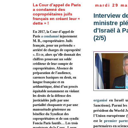
La Cour d’appel de Paris
mardi 29 ma
a condamné des
copropriétaires juifs
Interview 
français en créant leur «
ministre pl
dette » !
d’Israël à P
En 2017, la Cour d’appel de
(2/5)
Paris
a condamné
injustement
M. B., copropriétaires Juifs
français, pour un prétendu «
arriéré de charges de copropriété
». Et ce, alors qu’elle donnait des
chiffres prouvant un solde
créditeur de leur compte de
copropriétaires. Absence de
préparation de l’audience,
carences basiques en droit, en
langue française et en
arithmétique, déni d’un procès
équitable notamment en violant
les droits de la défense des
organisé
en Israël u
justiciables juifs par une
partialité choquante et par une
Sanctions). Parmi les
mansuétude généreuse au
président du
World J
bénéfice du Syndicat des
l'Union européenne (U
copropriétaires et de son syndic
est le
premier parte
Foncia Paris fautifs… Les trois
partenaires en scienc
magistrats de la Cour - Laure