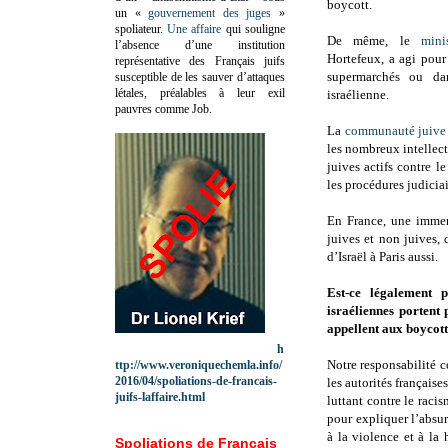
boycott.
un «
gouvernement des juges
»
spoliateur.
Une affaire
qui souligne
De même, le
mini
l’absence d’une institution
Hortefeux, a agi pour 
représentative des Français juifs
supermarchés ou da
susceptible de les sauver d’attaques
létales, préalables à leur exil
israélienne.
pauvres comme Job.
La
communauté juive
les nombreux intellect
juives actifs contre l
les procédures judiciai
En France, une immen
juives et non juives,
d’Israël à Paris aussi.
Est-ce légalement p
israéliennes portent 
appellent aux boycott
h
Notre responsabilité c
ttp://www.veroniquechemla.info/
2016/04/spoliations-de-francais-
les autorités français
juifs-laffaire.html
luttant contre le racis
pour expliquer l’absu
à la violence et à la 
Spoliations de Français