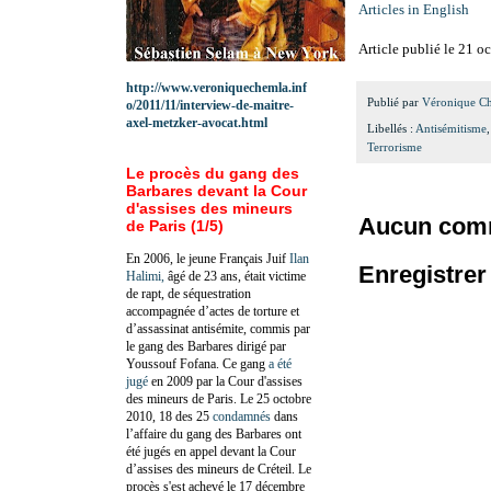
Articles in English
Article publié le 21 o
http://www.veroniquechemla.inf
Publié par
Véronique C
o/2011/11/interview-de-maitre-
axel-metzker-avocat.html
Libellés :
Antisémitisme
Terrorisme
Le procès du gang des
Barbares devant la Cour
d'assises des mineurs
Aucun comm
de Paris (1/5)
En 2006, le jeune Français Juif
Ilan
Enregistre
Halimi,
âgé de 23 ans, était victime
de rapt, de séquestration
accompagnée d’actes de torture et
d’assassinat antisémite, commis par
le gang des Barbares dirigé par
Youssouf Fofana. Ce gang
a été
jugé
en 2009 par la Cour d'assises
des mineurs de Paris. Le 25 octobre
2010, 18 des 25
condamnés
dans
l’affaire du gang des Barbares ont
été jugés en appel devant la Cour
d’assises des mineurs de Créteil. Le
procès s'est achevé le 17 décembre