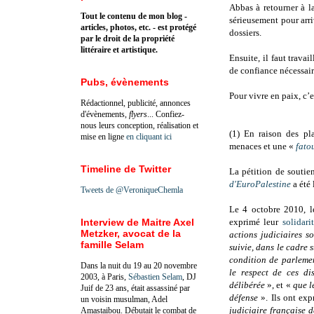
Abbas à retourner à l
Tout le contenu de mon blog -
sérieusement pour arri
articles, photos, etc. - est protégé
dossiers.
par le droit de la propriété
littéraire et artistique.
Ensuite, il faut travail
de confiance nécessair
Pubs, évènements
Pour vivre en paix, c’e
Rédactionnel, publicité, annonces
d'évènements,
flyers
... Confiez-
nous leurs conception, réalisation et
(1) En raison des pl
mise en ligne
en cliquant ici
menaces et une «
fato
Timeline de Twitter
La pétition de souti
d'EuroPalestine
a été 
Tweets de @VeroniqueChemla
Le 4 octobre 2010, l
Interview de Maitre Axel
exprimé leur
solidar
Metzker, avocat de la
actions judiciaires s
famille Selam
suivie, dans le cadre s
condition de parlemen
Dans la nuit du 19 au 20 novembre
le respect de ces di
2003, à Paris,
Sébastien Selam
, DJ
délibérée
», et «
que l
Juif de 23 ans, était assassiné par
défense
». Ils ont ex
un voisin musulman, Adel
judiciaire française 
Amastaibou. Débutait le combat de