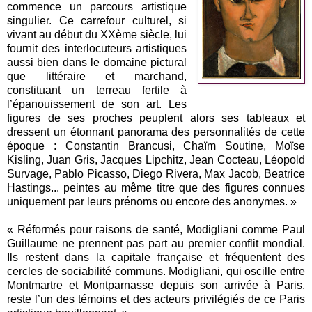
commence un parcours artistique
singulier. Ce carrefour culturel, si
vivant au début du XXème siècle, lui
fournit des interlocuteurs artistiques
aussi bien dans le domaine pictural
que littéraire et marchand,
constituant un terreau fertile à
l’épanouissement de son art. Les
figures de ses proches peuplent alors ses tableaux et
dressent un étonnant panorama des personnalités de cette
époque : Constantin Brancusi, Chaïm Soutine, Moïse
Kisling, Juan Gris, Jacques Lipchitz, Jean Cocteau, Léopold
Survage, Pablo Picasso, Diego Rivera, Max Jacob, Beatrice
Hastings... peintes au même titre que des figures connues
uniquement par leurs prénoms ou encore des anonymes. »
« Réformés pour raisons de santé, Modigliani comme Paul
Guillaume ne prennent pas part au premier conflit mondial.
Ils restent dans la capitale française et fréquentent des
cercles de sociabilité communs. Modigliani, qui oscille entre
Montmartre et Montparnasse depuis son arrivée à Paris,
reste l’un des témoins et des acteurs privilégiés de ce Paris