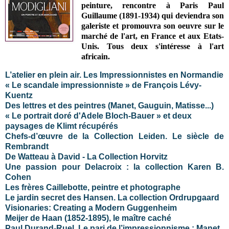
peinture, rencontre à Paris Paul
Guillaume (1891-1934) qui deviendra son
galeriste et promouvra son oeuvre sur le
marché de l'art, en France et aux Etats-
Unis. Tous deux s'intéresse à l'art
africain.
L’atelier en plein air. Les Impressionnistes en Normandie
« Le scandale impressionniste » de François Lévy-
Kuentz
Des lettres et des peintres (Manet, Gauguin, Matisse...)
« Le portrait doré d'Adele Bloch-Bauer » et deux
paysages de Klimt récupérés
Chefs-d’œuvre de la Collection Leiden. Le siècle de
Rembrandt
De Watteau à David - La Collection Horvitz
Une passion pour Delacroix : la collection Karen B.
Cohen
Les frères Caillebotte, peintre et photographe
Le jardin secret des Hansen. La collection Ordrupgaard
Visionaries: Creating a Modern Guggenheim
Meijer de Haan (1852-1895), le maître caché
Paul Durand-Ruel. Le pari de l’impressionnisme : Manet,