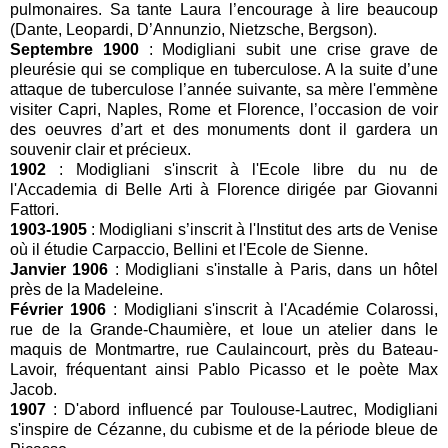
pulmonaires. Sa tante Laura l’encourage à lire beaucoup
(Dante, Leopardi, D’Annunzio, Nietzsche, Bergson).
Septembre 1900
: Modigliani subit une crise grave de
pleurésie qui se complique en tuberculose. A la suite d’une
attaque de tuberculose l’année suivante, sa mère l'emmène
visiter Capri, Naples, Rome et Florence, l’occasion de voir
des oeuvres d’art et des monuments dont il gardera un
souvenir clair et précieux.
1902
: Modigliani s'inscrit à l'Ecole libre du nu de
l'Accademia di Belle Arti à Florence dirigée par Giovanni
Fattori.
1903-1905
: Modigliani s’inscrit à l'Institut des arts de Venise
où il étudie Carpaccio, Bellini et l'Ecole de Sienne.
Janvier 1906
: Modigliani s'installe à Paris, dans un hôtel
près de la Madeleine.
Février 1906
: Modigliani s'inscrit à l'Académie Colarossi,
rue de la Grande-Chaumière, et loue un atelier dans le
maquis de Montmartre, rue Caulaincourt, près du Bateau-
Lavoir, fréquentant ainsi Pablo Picasso et le poète Max
Jacob.
1907
: D'abord influencé par Toulouse-Lautrec, Modigliani
s'inspire de Cézanne, du cubisme et de la période bleue de