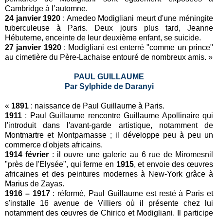
Cambridge à l’automne.
24 janvier 1920
: Amedeo Modigliani meurt d'une méningite
tuberculeuse à Paris. Deux jours plus tard, Jeanne
Hébuterne, enceinte de leur deuxième enfant, se suicide.
27 janvier 1920
: Modigliani est enterré "comme un prince"
au cimetière du Père-Lachaise entouré de nombreux amis. »
PAUL GUILLAUME
Par Sylphide de Daranyi
«
1891
: naissance de Paul Guillaume à Paris.
1911
: Paul Guillaume rencontre Guillaume Apollinaire qui
l'introduit dans l'avant-garde artistique, notamment de
Montmartre et Montparnasse ; il développe peu à peu un
commerce d'objets africains.
1914 février
: il ouvre une galerie au 6 rue de Miromesnil
"près de l'Elysée", qui ferme en
1915
, et envoie des œuvres
africaines et des peintures modernes à New-York grâce à
Marius de Zayas.
1916 – 1917
: réformé, Paul Guillaume est resté à Paris et
s'installe 16 avenue de Villiers où il présente chez lui
notamment des œuvres de Chirico et Modigliani. Il participe