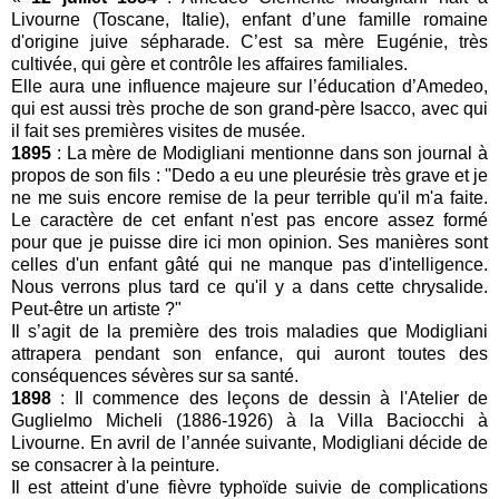
Livourne (Toscane, Italie), enfant d’une famille romaine
d'origine juive sépharade. C’est sa mère Eugénie, très
cultivée, qui gère et contrôle les affaires familiales.
Elle aura une influence majeure sur l’éducation d’Amedeo,
qui est aussi très proche de son grand-père Isacco, avec qui
il fait ses premières visites de musée.
1895
: La mère de Modigliani mentionne dans son journal à
propos de son fils : "Dedo a eu une pleurésie très grave et je
ne me suis encore remise de la peur terrible qu'il m'a faite.
Le caractère de cet enfant n'est pas encore assez formé
pour que je puisse dire ici mon opinion. Ses manières sont
celles d'un enfant gâté qui ne manque pas d'intelligence.
Nous verrons plus tard ce qu'il y a dans cette chrysalide.
Peut-être un artiste ?"
Il s’agit de la première des trois maladies que Modigliani
attrapera pendant son enfance, qui auront toutes des
conséquences sévères sur sa santé.
1898
: Il commence des leçons de dessin à l'Atelier de
Guglielmo Micheli (1886-1926) à la Villa Baciocchi à
Livourne. En avril de l’année suivante, Modigliani décide de
se consacrer à la peinture.
Il est atteint d'une fièvre typhoïde suivie de complications