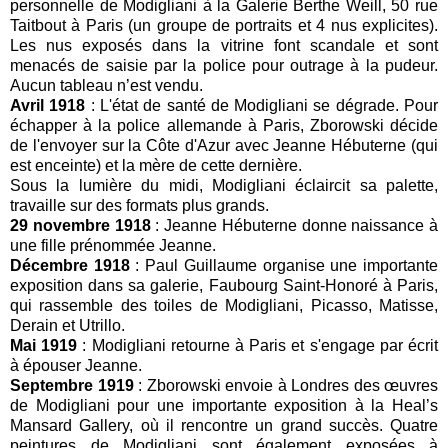
personnelle de Modigliani à la Galerie Berthe Weill, 50 rue
Taitbout à Paris (un groupe de portraits et 4 nus explicites).
Les nus exposés dans la vitrine font scandale et sont
menacés de saisie par la police pour outrage à la pudeur.
Aucun tableau n’est vendu.
Avril
1918
: L'état de santé de Modigliani se dégrade. Pour
échapper à la police allemande à Paris, Zborowski décide
de l'envoyer sur la Côte d'Azur avec Jeanne Hébuterne (qui
est enceinte) et la mère de cette dernière.
Sous la lumière du midi, Modigliani éclaircit sa palette,
travaille sur des formats plus grands.
29 novembre 1918
: Jeanne Hébuterne donne naissance à
une fille prénommée Jeanne.
Décembre 1918
: Paul Guillaume organise une importante
exposition dans sa galerie, Faubourg Saint-Honoré à Paris,
qui rassemble des toiles de Modigliani, Picasso, Matisse,
Derain et Utrillo.
Mai 1919
: Modigliani retourne à Paris et s'engage par écrit
à épouser Jeanne.
Septembre 1919
: Zborowski envoie à Londres des œuvres
de Modigliani pour une importante exposition à la Heal’s
Mansard Gallery, où il rencontre un grand succès. Quatre
peintures de Modigliani sont également exposées à