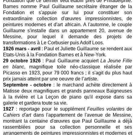
Fondation que ce dernier veut établir près de Philadelphie.
Barnes nomme Paul Guillaume secrétaire étranger de la
Fondation et s'appuie sur lui pour constituer son
extraordinaire collection d'œuvres impressionnistes, de
peintures modernes et d'art africain. A l'automne, le couple
Guillaume s'installe dans un appartement 20, avenue de
Messine, pour lequel il demande des projets de
transformations à Le Corbusier puis Adolf Loos.
1926 mars - avril
: Paul et Juliette Guillaume se rendent aux
Etats-Unis à la Fondation Barnes et à New-York.
29 octobre 1926
: Paul Guillaume acquiert
La Jeune Fille
en blanc
, magnifique toile néo-classique réalisée par
Picasso en 1923, pour 79 000 francs ; il s'agit du plus haut
prix jamais atteint par une oeuvre de l’artiste.
Septembre - octobre
: le marchand achète directement à
Matisse deux magnifiques et grands panneaux Baigneuses
à la rivière et La Leçon de piano qu'il expose dans sa
galerie et gardera toute sa vie.
1927
: reportage pour le supplément
Feuilles volantes
de
Cahiers d'art
dans l'appartement de l'avenue de Messine,
montrant la centaine d'œuvres que Paul Guillaume a déjà
rassemblées pour sa collection personnelle et ses
arrangements de peintures impressionnistes et modernes et