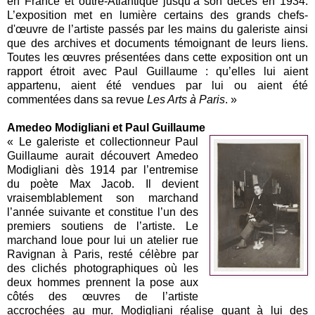
en France et outre-Atlantique jusqu’à son décès en 1934.
L’exposition met en lumière certains des grands chefs-
d'œuvre de l’artiste passés par les mains du galeriste ainsi
que des archives et documents témoignant de leurs liens.
Toutes les œuvres présentées dans cette exposition ont un
rapport étroit avec Paul Guillaume : qu’elles lui aient
appartenu, aient été vendues par lui ou aient été
commentées dans sa revue
Les Arts à Paris
. »
Amedeo Modigliani et Paul Guillaume
« Le galeriste et collectionneur Paul
Guillaume aurait découvert Amedeo
Modigliani dès 1914 par l’entremise
du poète Max Jacob. Il devient
vraisemblablement son marchand
l’année suivante et constitue l’un des
premiers soutiens de l’artiste. Le
marchand loue pour lui un atelier rue
Ravignan à Paris, resté célèbre par
des clichés photographiques où les
deux hommes prennent la pose aux
côtés des œuvres de l’artiste
accrochées au mur. Modigliani réalise quant à lui des