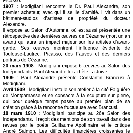
Picasso.
1907
: Modigliani rencontre le Dr. Paul Alexandre, son
premier acheteur, avec qui il se lie d'amitié. Il vit dans un
bâtiment-studios d’artistes de propriété du docteur
Alexandre.
Il expose au Salon d’Automne, où est aussi présentée une
rétrospective des dernières œuvres de Cézanne (mort un an
avant) qui aura un impact majeur sur les artistes d’avant-
garde. Ses œuvres montrent l’influence évidente de
Toulouse-Lautrec, Picasso, des Fauves et des derniers
portraits de Cézanne.
20 mars 1908
: Modigliani expose 6 œuvres au Salon des
Indépendants. Paul Alexandre lui achète La Juive.
1909
: Paul Alexandre présente Constantin Brancusi à
Modigliani.
Avril 1909
: Modigliani installe son atelier à la cité Falguière
de Montparnasse et se consacre à la sculpture sur pierre,
qui pour quelque temps passe au premier plan de sa
création grâce à la rencontre fructueuse avec Brancusi.
18 mars 1910
: Modigliani participe au 26e Salon des
Indépendants. Il reçoit des mentions de son travail dans des
revues par le poète Guillaume Apollinaire et le critique
André Salmon. Les difficultés financières croissantes le