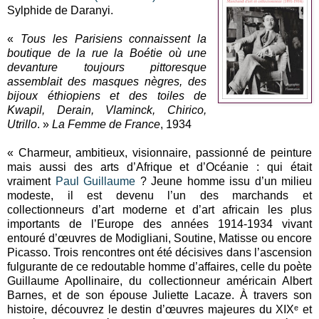
Sylphide de Daranyi.
«
Tous les Parisiens connaissent la
boutique de la rue la Boétie où une
devanture toujours pittoresque
assemblait des masques nègres, des
bijoux éthiopiens et des toiles de
Kwapil, Derain, Vlaminck, Chirico,
Utrillo
. »
La Femme de France
, 1934
« Charmeur, ambitieux, visionnaire, passionné de peinture
mais aussi des arts d’Afrique et d’Océanie : qui était
vraiment
Paul Guillaume
? Jeune homme issu d’un milieu
modeste, il est devenu l’un des marchands et
collectionneurs d’art moderne et d’art africain les plus
importants de l’Europe des années 1914-1934 vivant
entouré d’œuvres de Modigliani, Soutine, Matisse ou encore
Picasso. Trois rencontres ont été décisives dans l’ascension
fulgurante de ce redoutable homme d’affaires, celle du poète
Guillaume Apollinaire, du collectionneur américain Albert
Barnes, et de son épouse Juliette Lacaze. À travers son
histoire, découvrez le destin d’œuvres majeures du XIXᵉ et