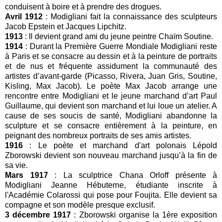
conduisent à boire et à prendre des drogues.
Avril 1912
: Modigliani fait la connaissance des sculpteurs
Jacob Epstein et Jacques Lipchitz.
1913
: Il devient grand ami du jeune peintre Chaïm Soutine.
1914
: Durant la Première Guerre Mondiale Modigliani reste
à Paris et se consacre au dessin et à la peinture de portraits
et de nus et fréquente assidument la communauté des
artistes d’avant-garde (Picasso, Rivera, Juan Gris, Soutine,
Kisling, Max Jacob). Le poète Max Jacob arrange une
rencontre entre Modigliani et le jeune marchand d’art Paul
Guillaume, qui devient son marchand et lui loue un atelier. A
cause de ses soucis de santé, Modigliani abandonne la
sculpture et se consacre entièrement à la peinture, en
peignant des nombreux portraits de ses amis artistes.
1916
: Le poète et marchand d'art polonais Lépold
Zborowski devient son nouveau marchand jusqu’à la fin de
sa vie.
Mars 1917
: La sculptrice Chana Orloff présente à
Modigliani Jeanne Hébuterne, étudiante inscrite à
l'Académie Colarossi qui pose pour Foujita. Elle devient sa
compagne et son modèle presque exclusif.
3 décembre 1917
: Zborowski organise la 1ère exposition