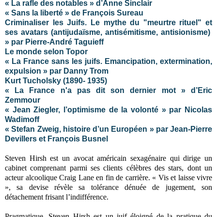
«
La rafle des notables
» d’Anne Sinclair
« Sans la liberté » de François Sureau
Criminaliser les Juifs. Le mythe du "meurtre rituel" et
ses avatars (antijudaïsme, antisémitisme, antisionisme)
» par Pierre-André Taguieff
Le monde selon Topor
« La France sans les juifs. Emancipation, extermination,
expulsion » par Danny Trom
Kurt Tucholsky (1890- 1935)
« La France n'a pas dit son dernier mot » d’Eric
Zemmour
« Jean Ziegler, l’optimisme de la volonté » par Nicolas
Wadimoff
« Stefan Zweig, histoire d’un Européen » par Jean-Pierre
Devillers et François Busnel
Steven Hirsh est un avocat américain sexagénaire qui dirige un
cabinet comprenant parmi ses clients célèbres des stars, dont un
acteur alcoolique Craig Lane en fin de carrière. « Vis et laisse vivre
», sa devise révèle sa tolérance dénuée de jugement, son
détachement frisant l’indifférence.
Pragmatique, Steven Hirsh est un juif éloigné de la pratique du