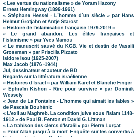
« Les vertus du nationalisme » de Yoram Hazony
Ernest Hemingway (1899-1961)
« Stéphane Hessel - L´homme d´un siècle » par Hans
Helmut Grotjahn et Antje Starost
« Histoire de l'islamisation française 1979-2019 »
« Le grand abandon. Les élites françaises et
l'islamisme » par Yves Mamou
« Le manuscrit sauvé du KGB. Vie et destin de Vassili
Grossman » par Priscilla Pizzato
Isidore Isou (1925-2007)
Max Jacob (1876 -1944)
Jul, dessinateur et auteur de BD
Regards sur la littérature israélienne
« Histoires d’Israël » par William Karel et Blanche Finger
« Ephraïm Kishon - Rire pour survivre » par Dominik
Wessely
« Jean de La Fontaine - L'homme qui aimait les fables »
de Pascale Bouhénic
« L’exil au Maghreb. La condition juive sous l’islam 1148-
1912 » de Paul B. Fenton et David G. Littman
« La trahison des clercs d’Israël » par Pierre Lurçat
« Pour Allah jusqu’à la mort. Enquête sur les convertis à