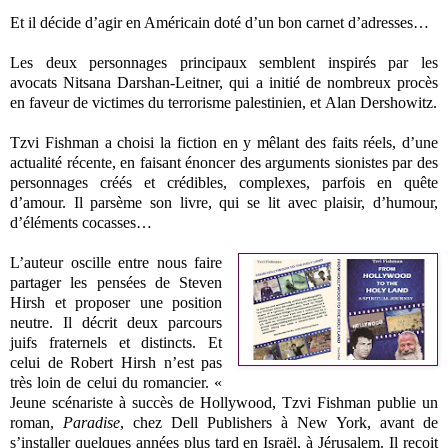
Et il décide d’agir en Américain doté d’un bon carnet d’adresses…
Les deux personnages principaux semblent inspirés par les
avocats Nitsana Darshan-Leitner, qui a initié de nombreux procès
en faveur de victimes du terrorisme palestinien, et Alan Dershowitz.
Tzvi Fishman a choisi la fiction en y mêlant des faits réels, d’une
actualité récente, en faisant énoncer des arguments sionistes par des
personnages créés et crédibles, complexes, parfois en quête
d’amour. Il parsème son livre, qui se lit avec plaisir, d’humour,
d’éléments cocasses…
L’auteur oscille entre nous faire
partager les pensées de Steven
Hirsh et proposer une position
neutre. Il décrit deux parcours
juifs fraternels et distincts. Et
celui de Robert Hirsh n’est pas
très loin de celui du romancier. «
Jeune scénariste à succès de Hollywood, Tzvi Fishman publie un
roman,
Paradise
, chez Dell Publishers à New York, avant de
s’installer quelques années plus tard en Israël, à Jérusalem. Il reçoit