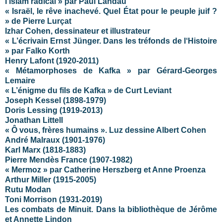
l’islam radical » par Paul Landau
« Israël, le rêve inachevé. Quel État pour le peuple juif ?
» de Pierre Lurçat
Izhar Cohen, dessinateur et illustrateur
« L’écrivain Ernst Jünger. Dans les tréfonds de l‘Histoire
»
par Falko Korth
Henry Lafont (1920-2011)
« Métamorphoses de Kafka » par Gérard-Georges
Lemaire
« L’énigme du fils de Kafka » de Curt Leviant
Joseph Kessel (1898-1979)
Doris Lessing (1919-2013)
Jonathan Littell
« Ô vous, frères humains ». Luz dessine Albert Cohen
André Malraux (1901-1976)
Karl Marx (1818-1883)
Pierre Mendès France (1907-1982)
« Mermoz » par Catherine Herszberg et Anne Proenza
Arthur Miller (1915-2005)
Rutu Modan
Toni Morrison (1931-2019)
Les combats de Minuit. Dans la bibliothèque de Jérôme
et Annette Lindon