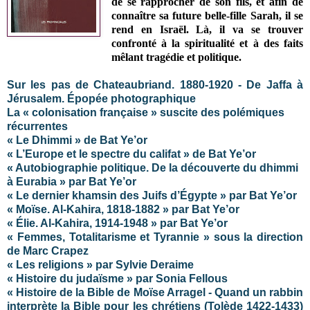
de se rapprocher de son fils, et afin de
connaître sa future belle-fille Sarah, il se
rend en Israël. Là, il va se trouver
confronté à la spiritualité et à des faits
mêlant tragédie et politique.
Sur les pas de Chateaubriand. 1880-1920 - De Jaffa à
Jérusalem. Épopée photographique
La « colonisation française » suscite des polémiques
récurrentes
« Le Dhimmi » de Bat Ye’or
« L’Europe et le spectre du califat » de Bat Ye’or
« Autobiographie politique. De la découverte du dhimmi
à Eurabia » par Bat Ye’or
« Le dernier khamsin des Juifs d’Égypte » par Bat Ye’or
« Moïse. Al-Kahira, 1818-1882 » par Bat Ye’or
« Élie. Al-Kahira, 1914-1948 » par Bat Ye’or
« Femmes, Totalitarisme et Tyrannie » sous la direction
de Marc Crapez
« Les religions » par Sylvie Deraime
« Histoire du judaïsme » par Sonia Fellous
« Histoire de la Bible de Moïse Arragel - Quand un rabbin
interprète la Bible pour les chrétiens (Tolède 1422-1433)