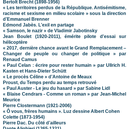
Bertolt Brecht (1898-1956)
« Les territoires perdus de la République. Antisémitisme,
racisme et sexisme en milieu scolaire » sous la direction
d’Emmanuel Brenner
Edmond Jabès. L’exil en partage
« Samson, le nazir » de Vladimir Jabotinsky
Jean Boulet (1920-2011), émérite pilote d'essai sur
hélicoptère
« 2017, dernière chance avant le Grand Remplacement –
Changer de peuple ou changer de politique » par
Renaud Camus
« Paul Celan : écrire pour rester humain » par Ullrich H.
Kasten et Hans-Dieter Schütt
« Le procès Céline » d’Antoine de Meaux
Proust, du Temps perdu au temps retrouvé
« Paul Auster - Le jeu du hasard » par Sabine Lidl
« Blaise Cendrars - Comme un roman » par Jean-Michel
Meurice
Pierre Clostermann (1921-2006)
« Ô vous, frères humains ». Luz dessine Albert Cohen
Colette (1873-1954)
Pierre Dac. Du côté d’ailleurs
Dante Alighieri (1265-1321)