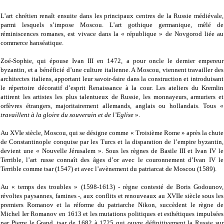
L’art chrétien renaît ensuite dans les principaux centres de la Russie médiévale,
parmi lesquels s’impose Moscou. L’art gothique germanique, mêlé de
réminiscences romanes, est vivace dans la « république » de Novgorod liée au
commerce hanséatique.
Zoé-Sophie, qui épouse Ivan III en 1472, a pour oncle le dernier empereur
byzantin, et a bénéficié d’une culture italienne. A Moscou, viennent travailler des
architectes italiens, apportant leur savoir-faire dans la construction et introduisant
le répertoire décoratif d’esprit Renaissance à la cour. Les ateliers du Kremlin
attirent les artistes les plus talentueux de Russie, les monnayeurs, armuriers et
orfèvres étrangers, majoritairement allemands, anglais ou hollandais. Tous «
travaillent à la gloire du souverain et de l’Eglise
».
Au XVIe siècle, Moscou, qui se désigne comme « Troisième Rome » après la chute
de Constantinople conquise par les Turcs et la disparation de l’empire byzantin,
devient une « Nouvelle Jérusalem ». Sous les règnes de Basile III et Ivan IV le
Terrible, l’art russe connaît des âges d’or avec le couronnement d’Ivan IV le
Terrible comme tsar (1547) et avec l’avènement du patriarcat de Moscou (1589).
Au « temps des troubles » (1598-1613) - règne contesté de Boris Godounov,
révoltes paysannes, famines -, aux conflits et renouveaux au XVIIe siècle sous les
premiers Romanov et la réforme du patriarche Nikon, succèdent le règne de
Michel Ier Romanov en 1613 et les mutations politiques et esthétiques impulsées
par Pierre le Grand, tsar de 1682 à 1725 qui ouvre définitivement la Russie sur