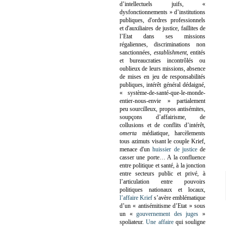
d’intellectuels juifs, «
dysfonctionnements » d’institutions
publiques, d'ordres professionnels
et d'auxiliaires de justice, faillites de
l’Etat dans ses missions
régaliennes, discriminations non
sanctionnées,
establishment
, entités
et bureaucraties incontrôlés ou
oublieux de leurs missions, absence
de mises en jeu de responsabilités
publiques, intérêt général dédaigné,
« système-de-santé-que-le-monde-
entier-nous-envie » partialement
peu sourcilleux, propos antisémites,
soupçons d’affairisme, de
collusions et de conflits d’intérêt,
omerta
médiatique, harcèlements
tous azimuts visant le couple Krief,
menace d'un
huissier de justice
de
casser une porte…
A la confluence
entre politique et santé, à la jonction
entre secteurs public et privé, à
l’articulation entre pouvoirs
politiques nationaux et locaux,
l’affaire Krief
s’avère emblématique
d’un « antisémitisme d’Etat » sous
un «
gouvernement des juges
»
spoliateur.
Une affaire
qui souligne