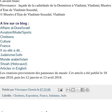
Calcaire blanc
Provenance : façade de la cathédrale de la Dormition à Vladimir, Vladimir, Musées
d’Etat de Vladimir-Souzdal,
© Musées d’Etat de Vladimir-Souzdal, Vladimir
A lire sur ce blog :
Affaire al-Dura/Israël
Aviation/Mode/Sports
Chrétiens
Culture
France
Il ou elle a dit...
Judaïsme/Juifs
Monde arabe/Islam
Shoah (
Holocaust
)
Articles in English
Les citations proviennent des panneaux du musée. Cet article a été publié le 18
mai 2010, puis les 12 janvier et 13 avril 2016.
Publié par
Véronique Chemla
le
07:35:00
Libellés :
Chrétiens
,
Exposition
,
France
,
Judaïsme
,
Juifs