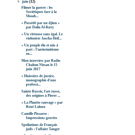
▼
juin
(12)
Filmer la guerre : les
Soviétiques face à la
Shoah...
« Possédé par un djinn »
par Dalia Al-Kury
« Un virtuose sans égal. Le
violoniste Jascha Heif...
« Un peuple élu et mis à
part : l’antisémitisme
en...
Mon interview par Radio
Chalom Nitsan le 15
juin 2017
« Huissiers de justice,
monographie d'une
professi...
Sainte Russie, l'art russe,
des origines à Pierre ...
« La Planète sauvage » par
René Laloux
Camille Pissarro -
Impressions gravées
Spoliations de Français
juifs : l’affaire Tanger