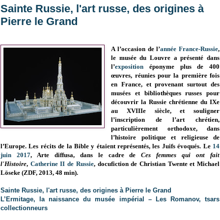
Sainte Russie, l'art russe, des origines à
Pierre le Grand
A l’occasion de l’
année France-Russie
,
le musée du Louvre a présenté dans
l’
exposition
éponyme plus de 400
œuvres, réunies pour la première fois
en France, et provenant surtout des
musées et bibliothèques russes pour
découvrir la Russie chrétienne du IXe
au XVIIIe siècle, et souligner
l’inscription de l’art chrétien,
particulièrement orthodoxe, dans
l’histoire politique et religieuse de
l’Europe. Les récits de la Bible y étaient représentés, les Juifs évoqués. Le
14
juin 2017
, Arte diffusa, dans le cadre de
Ces femmes qui ont fait
l'Histoire
,
Catherine II de Russie
, docufiction de Christian Twente et Michael
Löseke (
ZDF, 2013,
48 min)
.
Sainte Russie, l'art russe, des origines à Pierre le Grand
L’Ermitage, la naissance du musée impérial – Les Romanov, tsars
collectionneurs