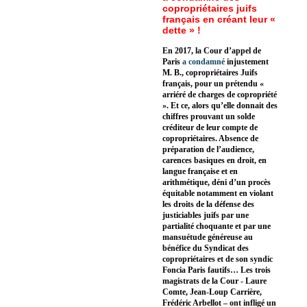
copropriétaires juifs
français en créant leur «
dette » !
En 2017, la Cour d’appel de
Paris
a condamné
injustement
M. B., copropriétaires Juifs
français, pour un prétendu «
arriéré de charges de copropriété
». Et ce, alors qu’elle donnait des
chiffres prouvant un solde
créditeur de leur compte de
copropriétaires. Absence de
préparation de l’audience,
carences basiques en droit, en
langue française et en
arithmétique, déni d’un procès
équitable notamment en violant
les droits de la défense des
justiciables juifs par une
partialité choquante et par une
mansuétude généreuse au
bénéfice du Syndicat des
copropriétaires et de son syndic
Foncia Paris fautifs… Les trois
magistrats de la Cour - Laure
Comte, Jean-Loup Carrière,
Frédéric Arbellot – ont infligé un