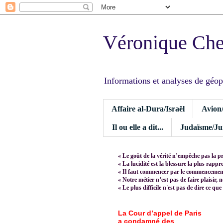
Véronique Ch
Informations et analyses de géopoli
Affaire al-Dura/Israël
Avion
Il ou elle a dit...
Judaïsme/Jui
« Le goût de la vérité n’empêche pas la p
« La lucidité est la blessure la plus rapp
« Il faut commencer par le commencement,
« Notre métier n’est pas de faire plaisir, 
« Le plus difficile n'est pas de dire ce que
La Cour d’appel de Paris
a condamné des