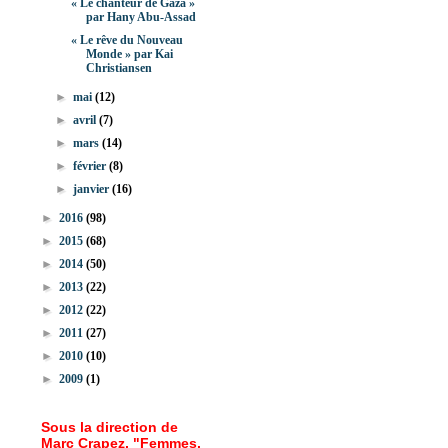
« Le chanteur de Gaza »
par Hany Abu-Assad
« Le rêve du Nouveau
Monde » par Kai
Christiansen
►
mai
(12)
►
avril
(7)
►
mars
(14)
►
février
(8)
►
janvier
(16)
►
2016
(98)
►
2015
(68)
►
2014
(50)
►
2013
(22)
►
2012
(22)
►
2011
(27)
►
2010
(10)
►
2009
(1)
Sous la direction de
Marc Crapez, "Femmes,