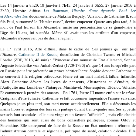
Les 14 janvier à 8h20, 19 janvier à 7h45, 24 janvier à 6h55, 27 janvier 2016 à
2h30, Histoire diffusa
Les Romanov, Histoire d'une dynastie. Paul 1er
et
Alexandre 1er,
documentaire de Maksim Bespaly. "A la mort de Catherine II, son
fils Paul, surnommé le "Hamlet russe", devint empereur. Quatre ans plus tard, à la
mort de Paul Ier, son fils Alexandre, marié sur préconisation de sa grand-mère à
l'âge de 16 ans, lui succéda. Même s'il avait tous les attributs d'un empereur,
Alexandre n'éprouvait pas de désir à régner".
Le 17 avril 2016, Arte diffusa, dans le cadre de
Ces femmes qui ont fait
l'Histoire
,
Catherine II de Russie
, docufiction de Christian Twente et Michael
Löseke (ZDF, 2013, 48 min) : "Princesse d'un minuscule État allemand, Sophie
Auguste Friederike von Anhalt-Zerbst (1729-1796) n'a que 14 ans lorsqu'elle part
en Russie pour être présentée au prince héritier Pierre. Sophie devient Catherine et
se convertit à la religion orthodoxe. Pierre est un mari maladif, faible, infantile.
Alors Catherine dévore les livres de penseurs, d'historiens et d'érudits, de
l'Antiquité aux Lumières - Plutarque, Machiavel, Montesquieu, Diderot, Voltaire.
Et commence à prendre des amants. En 1761, Pierre III monte enfin sur le trône.
Craignant d'être évincée, Catherine se fait couronner impératrice l'année suivante.
Quelques jours plus tard, son mari meurt accidentellement. Elle a désormais les
mains libres et régnera dès lors sans partage durant trente-quatre ans. Ses appétits
sexuels font scandale - elle aura vingt et un favoris "officiels" -, mais elle choisit
des hommes qui sont aussi de bons conseillers politiques, comme Orlov et
Potemkine. Elle entreprend de faire de la Russie un État moderne : réforme de
l'administration centrale et régionale, politique de santé, création d'écoles. Elle