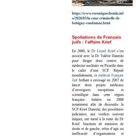
https://www.veroniquechemla.inf
o/2026/03/la-cour-criminelle-de-
bobigny-condamne.html
Spoliations de Français
juifs : l’affaire Krief
En 2000, le
Dr Lionel Krief
s’est
associé avec la Dr Valérie Daneski
pour diriger deux centres de
médecine nucléaire en Picardie dans
le cadre d’une SCP.
Réputé
mondialement, ce
médecin Français
Juif
brillant a envisagé en 2007 de
lancer deux projets médicaux
d’envergures européenne et
scientifique dans cette région
française.
Initiées en 2008
notamment afin de dissoudre la
SCP Krief Daneski, des procédures
judiciaires, aux verdicts souvent
iniques, ont mené à la ruine du Dr
Krief.
Inactions de ministres de
droite et de gauche, refus d’agir ou
inefficacité d’organisations et