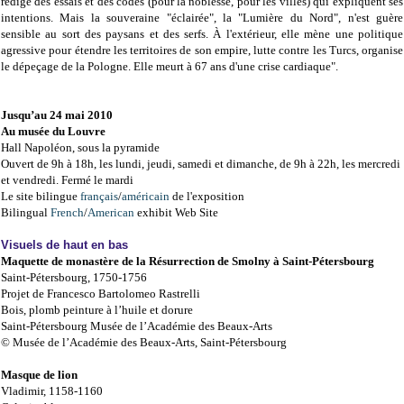
rédige des essais et des codes (pour la noblesse, pour les villes) qui expliquent ses
intentions. Mais la souveraine "éclairée", la "Lumière du Nord", n'est guère
sensible au sort des paysans et des serfs. À l'extérieur, elle mène une politique
agressive pour étendre les territoires de son empire, lutte contre les Turcs, organise
le dépeçage de la Pologne. Elle meurt à 67 ans d'une crise cardiaque".
Jusqu’au 24 mai 2010
Au musée du Louvre
Hall Napoléon, sous la pyramide
Ouvert de 9h à 18h, les lundi, jeudi, samedi et dimanche, de 9h à 22h, les mercredi
et vendredi. Fermé le mardi
Le site bilingue
français
/
américain
de l'exposition
Bilingual
French
/
American
exhibit Web Site
Visuels de haut en bas
Maquette de monastère de la Résurrection de Smolny à Saint-Pétersbourg
Saint-Pétersbourg, 1750-1756
Projet de Francesco Bartolomeo Rastrelli
Bois, plomb peinture à l’huile et dorure
Saint-Pétersbourg Musée de l’Académie des Beaux-Arts
© Musée de l’Académie des Beaux-Arts, Saint-Pétersbourg
Masque de lion
Vladimir, 1158-1160