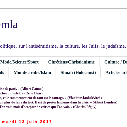
emla
tique, sur l'antisémitisme, la culture, les Juifs, le judaïsme, I
/Mode/Science/Sport
Chrétiens/Christianisme
Culture / D
fs
Monde arabe/Islam
Shoah (Holocaust)
Articles in
rise de parti. » (Albert Camus)
rochée du Soleil. » (René Char).
 et le commencement de tout est le courage. » (Vladimir Jankélévitch)
non plus de faire du tort. Il est de porter la plume dans la plaie. » (Albert Londres)
 l'on voit, mais d'accepter de voir ce que l'on voit. » (Charles Péguy)
mardi 13 juin 2017