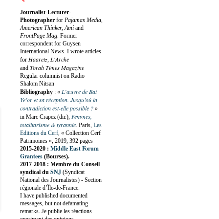
Journalist-Lecturer-
Photographer
for
Pajamas Media,
American Thinker, Ami
and
FrontPage Mag
. Former
correspondent for Guysen
International News. I wrote articles
Haaretz
L'Arche
for
,
Torah Times Magazine
and
Regular columnist on Radio
Shalom Nitsan
L’œuvre de Bat
Bibliography
:
«
Ye’or et sa réception. Jusqu’où la
contradiction est-elle possible ?
»
Femmes,
in Marc Crapez (dir.),
totalitarisme & tyrannie
. Paris,
Les
Editions du Cerf
, « Collection Cerf
Patrimoines », 2019, 392 pages
Middle East Forum
2015-2020 :
Grantees
(Bourses).
2017-2018 : Membre du Conseil
SNJ
syndical du
(Syndicat
National des Journalistes) - Section
régionale d’Île-de-France.
I have published documented
messages, but not defamating
remarks. Je publie les réactions