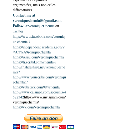
exprimant des opinions
argumentées, mais non celles
diffamatoires.
Contact me at
veroniquechemla5@gmail.com
@VeroniqueChemla
Follow
on
Twitter
https://www.facebook.com/veroniq
ue.chemla.7
https://independent.academia.edu/V
%C3%A9roniqueChemla
https://issuu.com/veroniquechemla
https://fr.scribd.com/chemla-3
http://fr.slideshare.net/veroniqueche
mla7
http://www.youscribe.com/veroniqu
echemla5/
https://substack.com/@vchemla/
http://www.calameo.com/accounts/4
522342
https://www.instagram.com/
veroniquechemla/
https://vk.com/veroniquechemla