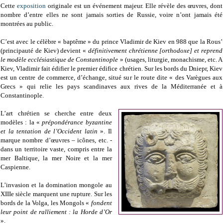
Cette
exposition
originale est un événement majeur. Elle révèle des œuvres, dont
nombre d’entre elles ne sont jamais sorties de Russie, voire n’ont jamais été
montrées au public.
C’est avec le célèbre « baptême » du prince Vladimir de Kiev en 988 que la Rous’
(principauté de Kiev) devient «
définitivement chrétienne [orthodoxe] et reprend
le modèle ecclésiastique de Constantinople
» (usages, liturgie, monachisme, etc. A
Kiev, Vladimir fait édifier le premier édifice chrétien. Sur les bords du Dniepr, Kiev
est un centre de commerce, d’échange, situé sur le route dite « des Varègues aux
Grecs » qui relie les pays scandinaves aux rives de la Méditerranée et à
Constantinople.
L’art chrétien se cherche entre deux
modèles : la «
prépondérance byzantine
et la tentation de l’Occident latin
». Il
marque nombre d’œuvres – icônes, etc. -
dans un territoire vaste, compris entre la
mer Baltique, la mer Noire et la mer
Caspienne.
L’invasion et la domination mongole au
XIIIe siècle marquent une rupture. Sur les
bords de la Volga, les Mongols «
fondent
leur point de ralliement : la Horde d’Or
».