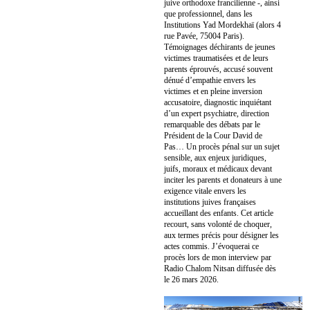
juive orthodoxe francilienne -, ainsi
que professionnel, dans les
Institutions Yad Mordekhaï (alors 4
rue Pavée, 75004 Paris).
Témoignages déchirants de jeunes
victimes traumatisées et de leurs
parents éprouvés, accusé souvent
dénué d’empathie envers les
victimes et en pleine inversion
accusatoire, diagnostic inquiétant
d’un expert psychiatre, direction
remarquable des débats par le
Président de la Cour David de
Pas… Un procès pénal sur un sujet
sensible, aux enjeux juridiques,
juifs, moraux et médicaux devant
inciter les parents et donateurs à une
exigence vitale envers les
institutions juives françaises
accueillant des enfants. Cet article
recourt, sans volonté de choquer,
aux termes précis pour désigner les
actes commis. J’évoquerai ce
procès lors de mon interview par
Radio Chalom Nitsan diffusée dès
le 26 mars 2026.