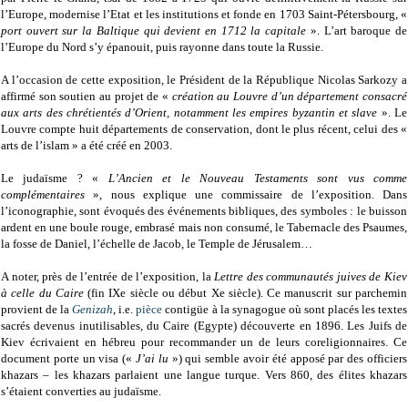
l’Europe, modernise l’Etat et les institutions et fonde en 1703 Saint-Pétersbourg, «
port ouvert sur la Baltique qui devient en 1712 la capitale
». L’art baroque de
l’Europe du Nord s’y épanouit, puis rayonne dans toute la Russie.
A l’occasion de cette exposition, le Président de la République Nicolas Sarkozy a
affirmé son soutien au projet de «
création au Louvre d’un département consacré
aux arts des chrétientés d’Orient, notamment les empires byzantin et slave
». Le
Louvre compte huit départements de conservation, dont le plus récent, celui des «
arts de l’islam » a été créé en 2003.
Le judaïsme ? «
L’Ancien et le Nouveau Testaments sont vus comme
complémentaires
», nous explique une commissaire de l’exposition. Dans
l’iconographie, sont évoqués des événements bibliques, des symboles : le buisson
ardent en une boule rouge, embrasé mais non consumé, le Tabernacle des Psaumes,
la fosse de Daniel, l’échelle de Jacob, le Temple de Jérusalem…
A noter, près de l’entrée de l’exposition, la
Lettre des communautés juives de Kiev
à celle du Caire
(fin IXe siècle ou début Xe siècle). Ce manuscrit sur parchemin
provient de la
Genizah
, i.e.
pièce
contigüe à la synagogue où sont placés les textes
sacrés devenus inutilisables, du Caire (Egypte) découverte en 1896. Les Juifs de
Kiev écrivaient en hébreu pour recommander un de leurs coreligionnaires. Ce
document porte un visa («
J’ai lu
») qui semble avoir été apposé par des officiers
khazars – les khazars parlaient une langue turque. Vers 860, des élites khazars
s’étaient converties au judaïsme.