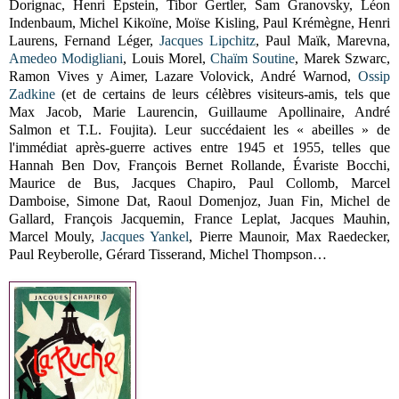
Dorignac, Henri Epstein, Tibor Gertler, Sam Granovsky, Léon
Indenbaum, Michel Kikoïne, Moïse Kisling, Paul Krémègne, Henri
Laurens, Fernand Léger,
Jacques Lipchitz
, Paul Maïk, Marevna,
Amedeo Modigliani
, Louis Morel,
Chaïm Soutine
, Marek Szwarc,
Ramon Vives y Aimer, Lazare Volovick, André Warnod,
Ossip
Zadkine
(et de certains de leurs célèbres visiteurs-amis, tels que
Max Jacob, Marie Laurencin, Guillaume Apollinaire, André
Salmon et T.L. Foujita). Leur succédaient les « abeilles » de
l'immédiat après-guerre actives entre 1945 et 1955, telles que
Hannah Ben Dov, François Bernet Rollande, Évariste Bocchi,
Maurice de Bus, Jacques Chapiro, Paul Collomb, Marcel
Damboise, Simone Dat, Raoul Domenjoz, Juan Fin, Michel de
Gallard, François Jacquemin, France Leplat, Jacques Mauhin,
Marcel Mouly,
Jacques Yankel
, Pierre Maunoir, Max Raedecker,
Paul Reyberolle, Gérard Tisserand, Michel Thompson…