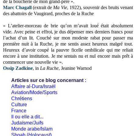
de la boucherie de mon grand-père ».
Marc
Chagall
(extrait de
Ma Vie
, 1922), souvenir des bruits venant
des abattoirs de Vaugirard, proches de la Ruche
« L’atelier-morceau de brie qu’on m’avait loué était absolument
vide. Avec peine et effroi, je dus dépenser mes derniers francs pour
l’achat d’un lit. Couché sur mon modeste rabat pour passer ma
première nuit à la Ruche, je me sentis assez heureux malgré tout.
Heureux d’avoir coupé la pauvre ficelle ombilicale qui me reliait
encore à une institution. Je me sentais nu et nul encore mais prêt à
commencer une nouvelle vie ».
Ossip Zadkine
, in
La Ruche
, Jeanine Warnod
Articles sur ce blog concernant :
Affaire al-Dura/Israël
Aviation/Mode/Sports
Chrétiens
Culture
France
Il ou elle a dit...
Judaïsme/Juifs
Monde arabe/Islam
Shoah (
Holocaust
)