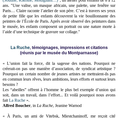
(Soutine, Kikoïne, Modigliani…)
", un atelier pour enfants de 8 à 12
ans. "Une valise, un masque africain, une palette, une fenêtre sur
Paris… Claire raconte l’atelier de son père. C’est à travers ses yeux
de petite fille que les enfants découvrent la vie bouillonnante des
peintres de l’École de Paris. Après avoir observé des peintures dans
le musée, les enfants composent un portrait ou une nature morte à
l’aide d’une technique de gravure sur collage."
La Ruche
, témoignages, impressions et citations
(réunis par le musée du Montparnasse)
« L’union fait la force, dit la sagesse des nations. Pourquoi ne
créerait-on pas une manière d’association, de syndicat artistique ?
Pourquoi un certain nombre de jeunes artistes ne mettraient-ils pas
en commun leurs rêves, leurs ambitions, leurs efforts et surtout leurs
besoins ?
Les “abeilles” offrent à l’homme le plus bel exemple d’union qui
soit, dans un travail, dans l’effort... Et voilà pourquoi nous avons
fait
La Ruche
».
Alfred Boucher
, in
La Ruche
, Jeanine Warnod
« À Paris, un ami de Vitebsk, Miestchaninoff, me reçoit cité