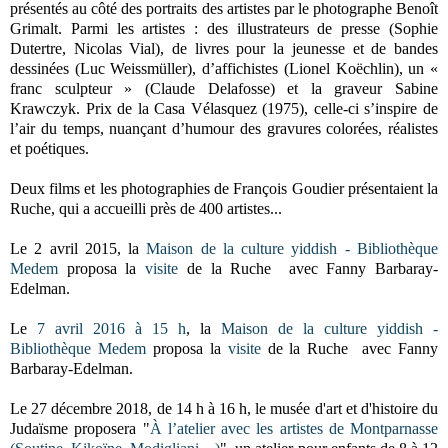
présentés au côté des portraits des artistes par le photographe Benoît
Grimalt. Parmi les artistes : des illustrateurs de presse (Sophie
Dutertre, Nicolas Vial), de livres pour la jeunesse et de bandes
dessinées (Luc Weissmüller), d’affichistes (Lionel Koëchlin), un «
franc sculpteur » (Claude Delafosse) et la graveur Sabine
Krawczyk. Prix de la Casa Vélasquez (1975), celle-ci s’inspire de
l’air du temps, nuançant d’humour des gravures colorées, réalistes
et poétiques.
Deux films et les photographies de François Goudier présentaient la
Ruche, qui a accueilli près de 400 artistes...
Le 2 avril 2015, la
Maison de la culture yiddish - Bibliothèque
Medem
proposa la
visite
de la Ruche avec Fanny Barbaray-
Edelman.
Le
7 avril 2016 à 15 h
, la
Maison de la culture yiddish -
Bibliothèque Medem
proposa la
visite
de la Ruche avec Fanny
Barbaray-Edelman.
Le 27 décembre 2018, de 14 h à 16 h, le musée d'art et d'histoire du
Judaïsme proposera "
À l’atelier avec les artistes de Montparnasse