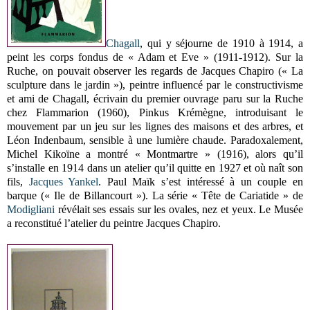
Chagall
, qui y séjourne de 1910 à 1914, a
peint les corps fondus de « Adam et Eve » (1911-1912). Sur la
Ruche, on pouvait observer les regards de Jacques Chapiro (« La
sculpture dans le jardin »), peintre influencé par le constructivisme
et ami de Chagall, écrivain du premier ouvrage paru sur la Ruche
chez Flammarion (1960), Pinkus Krémègne, introduisant le
mouvement par un jeu sur les lignes des maisons et des arbres, et
Léon Indenbaum, sensible à une lumière chaude. Paradoxalement,
Michel Kikoïne a montré « Montmartre » (1916), alors qu’il
s’installe en 1914 dans un atelier qu’il quitte en 1927 et où naît son
fils,
Jacques Yankel
. Paul Maïk s’est intéressé à un couple en
barque (« Ile de Billancourt »). La série « Tête de Cariatide » de
Modigliani
révélait ses essais sur les ovales, nez et yeux. Le Musée
a reconstitué l’atelier du peintre Jacques Chapiro.