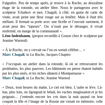
Falguière. Peu de temps après, je trouve à la Ruche, au deuxième
étage de la rotonde, un atelier libre. Nous le partageons avec le
sculpteur Tchaikov et moi. Chagall, à côté, en guise de carte de
visite, avait peint une fleur rouge sur sa fenêtre. Mais il était très
méfiant. Il fermait sa porte avec une ficelle et l’ouvrait rarement, il
avait peur des “tapeurs”. On n’osait pas le déranger, il vivait
renfermé, en marge de la communauté ».
Léon Indenbaum
, (propos recueillis à Grasse chez le sculpteur par
Jeanine Warnod)
« À la Ruche, on y crevait ou l’on en sortait célèbre… »
Marc
Chagall
, in
La Ruche
, Jacques Chapiro
« J’occupais un atelier dans la rotonde, là où se retrouvaient les
prolétaires, les plus pauvres. Les bâtiments en pierre étaient habités
par les plus aisés, et les riches allaient à Montparnasse »
Marc
Chagall
, in
La Ruche
, Jeanine Warnod
« Deux, trois heures du matin. Le ciel est bleu. L’aube se lève. Là-
bas, plus loin, on égorgeait le bétail, les vaches mugissaient et je les
peignais… j’entends encore les cris dans la nuit quand on leur
coupait la tête et l’image de la Russie me venait en mémoire, celle