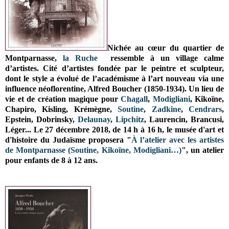
Nichée au cœur du quartier de
Montparnasse,
la Ruche
ressemble à un village calme
d’artistes. Cité d’artistes fondée par le peintre et sculpteur,
dont le style a évolué de l’académisme à l’art nouveau via une
influence néoflorentine, Alfred Boucher (1850-1934). Un lieu de
vie et de création magique pour
Chagall
,
Modigliani
, Kikoïne,
Chapiro, Kisling, Krémègne,
Soutine
,
Zadkine
,
Cendrars
,
Epstein, Dobrinsky,
Delaunay
,
Lipchitz
, Laurencin, Brancusi,
Léger... Le 27 décembre 2018, de 14 h à 16 h, le musée d'art et
d'histoire du Judaïsme proposera "
À l’atelier avec les artistes
de Montparnasse (Soutine, Kikoïne, Modigliani…)
", un atelier
pour enfants de 8 à 12 ans.