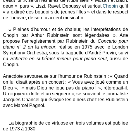
c'était lui », selon les filles de Rubinstein -, Mozart et Bach,
deux « purs », Liszt, Ravel, Debussy et surtout
Chopin
qu’il
« a extirpé des boudoirs de jeunes filles » et dans le respect
de l'oeuvre, de son « accent musical ».
« Pleines d'humour et de chaleur, les interprétations de
Chopin par Arthur Rubinstein sont légendaires ». Arte
propose l’enregistrement par Rubinstein du
Concerto pour
piano n° 2 en
fa
mineur
, réalisé en 1975 avec le London
Symphony Orchestra, sous la baguette d'André Previn, suivi
du
Scherzo en
si
bémol mineur pour piano seul
, aussi de
Chopin.
Anecdote savoureuse sur l'humour de Rubinstein : « Quand
on lui disait après un concert : « Vous avez joué comme un
Dieu », « mais Dieu ne joue pas du piano ! », rétorquait-il.
Un « joyeux drille et un seigneur », se souvient le journaliste
Jacques Chancel qui évoque les diners chez les Rubinstein
avec Marcel Pagnol.
La biographie de ce virtuose en trois volumes est publiée
de 1973 à 1980.