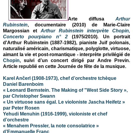
Arte diffusa
Arthur
Rubinstein
, documentaire (2010) de
Marie-Claire
Margossian
et
Arthur Rubinstein interprète Chopin,
Concerto pourpiano n° 2
(1975/2010)
.
Un portrait
d'Arthur Rubinstein (1887-1982), pianiste Juif polonais,
naturalisé américain, charismatique, polyglotte, virtuose,
aimant la vie et post-romantique - interprète privilégié de
Chopin
, suivi d’un concert dirigé par Andre Previn.
Article republié en cette Journée de fête de la musique.
Karel Ančerl (1908-1973), chef d’orchestre tchèque
Daniel Barenboim
« Leonard Bernstein. The Making of "West Side Story »,
par Christopher Swann
« Un virtuose sans égal. Le violoniste Jascha Heifetz »
par Peter Rosen
Yehudi Menuhin (1916-1999), violoniste et chef
d’orchestre
« Menahem Pressler, la note consolatrice »
d’Emmanuelle Franc