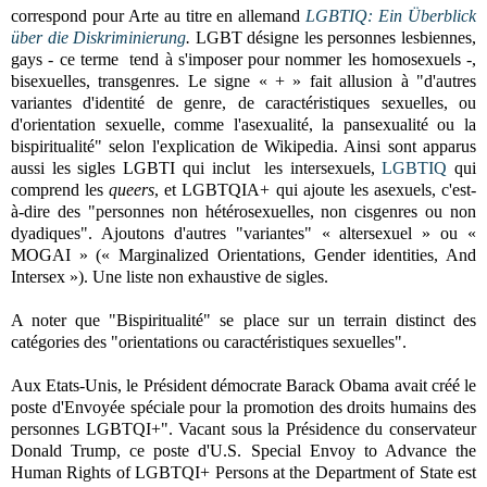
correspond pour Arte au titre en allemand
LGBTIQ: Ein Überblick
über die Diskriminierung
.
LGBT désigne les
personnes lesbiennes,
gays - ce terme tend à s'imposer pour nommer les homosexuels -,
bisexuelles, transgenres. Le signe « + » fait allusion à "d'autres
variantes d'identité de genre, de caractéristiques sexuelles, ou
d'orientation sexuelle, comme l'asexualité, la pansexualité ou la
bispiritualité" selon l'explication de Wikipedia. Ainsi sont apparus
aussi les sigles LGBTI qui inclut les intersexuels,
LGBTIQ
qui
comprend les
queers
, et
LGBTQIA+ qui ajoute les asexuels, c'est-
à-dire des "personnes non hétérosexuelles, non cisgenres ou non
dyadiques". Ajoutons d'autres "variantes" « altersexuel » ou «
MOGAI » (« Marginalized Orientations, Gender identities, And
Intersex »). Une liste non exhaustive de sigles.
A noter que "Bispiritualité" se place sur un terrain distinct des
catégories des "orientations ou caractéristiques sexuelles".
Aux Etats-Unis, le Président démocrate Barack Obama avait créé le
poste d'Envoyée spéciale pour la promotion des droits humains des
personnes LGBTQI+". Vacant sous la Présidence du conservateur
Donald Trump, ce poste d'U.S. Special Envoy to Advance the
Human Rights of LGBTQI+ Persons at the Department of State est