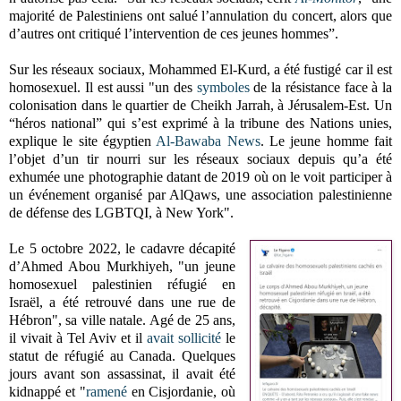
majorité de Palestiniens ont salué l’annulation du concert, alors que
d’autres ont critiqué l’intervention de ces jeunes hommes”.
Sur les réseaux sociaux, Mohammed El-Kurd, a été fustigé car il est
homosexuel. Il est aussi "un des
symboles
de la résistance face à la
colonisation dans le quartier de Cheikh Jarrah, à Jérusalem-Est. Un
“héros national” qui s’est exprimé à la tribune des Nations unies,
explique le site égyptien
Al-Bawaba News
. Le jeune homme fait
l’objet d’un tir nourri sur les réseaux sociaux depuis qu’a été
exhumée une photographie datant de 2019 où on le voit participer à
un événement organisé par AlQaws, une association palestinienne
de défense des LGBTQI, à New York".
Le 5 octobre 2022, le cadavre décapité
d’Ahmed Abou Murkhiyeh, "un jeune
homosexuel palestinien réfugié en
Israël, a été retrouvé dans une rue de
Hébron", sa ville natale. Agé de 25 ans,
il vivait à Tel Aviv et il
avait sollicité
le
statut de réfugié au Canada. Quelques
jours avant son assassinat, il avait été
kidnappé et "
ramené
en Cisjordanie, où