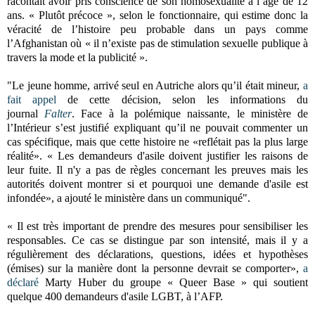
racontait avoir pris conscience de son homosexualité à l’âge de 12
ans. « Plutôt précoce », selon le fonctionnaire, qui estime donc la
véracité de l’histoire peu probable dans un pays comme
l’Afghanistan où « il n’existe pas de stimulation sexuelle publique à
travers la mode et la publicité ».
"Le jeune homme, arrivé seul en Autriche alors qu’il était mineur,
a
fait appel
de cette décision, selon les informations du
journal
Falter
.
Face à la polémique naissante, le ministère de
l’Intérieur s’est justifié expliquant qu’il ne pouvait commenter un
cas spécifique, mais que cette histoire ne «reflétait pas la plus large
réalité». « Les demandeurs d'asile doivent justifier les raisons de
leur fuite. Il n'y a pas de règles concernant les preuves mais les
autorités doivent montrer si et pourquoi une demande d'asile est
infondée», a ajouté le ministère dans un communiqué".
« Il est très important de prendre des mesures pour sensibiliser les
responsables. Ce cas se distingue par son intensité, mais il y a
régulièrement des déclarations, questions, idées et hypothèses
(émises) sur la manière dont la personne devrait se comporter»,
a
déclaré
Marty Huber du groupe « Queer Base » qui soutient
quelque 400 demandeurs d'asile LGBT, à l’AFP.