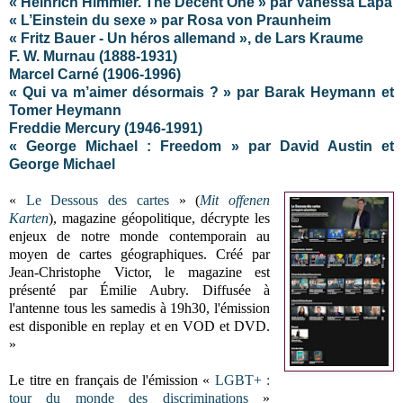
« Heinrich Himmler. The Decent One » par Vanessa Lapa
« L’Einstein du sexe » par Rosa von Praunheim
« Fritz Bauer - Un héros allemand », de Lars Kraume
F. W. Murnau (1888-1931)
Marcel Carné (1906-1996)
« Qui va m’aimer désormais ? » par Barak Heymann et
Tomer Heymann
Freddie Mercury (1946-1991)
« George Michael : Freedom » par David Austin et
George Michael
«
Le Dessous des cartes
» (
Mit offenen
Karten
), magazine géopolitique, décrypte les
enjeux de notre monde contemporain au
moyen de cartes géographiques. Créé par
Jean-Christophe Victor, le magazine est
présenté par Émilie Aubry. Diffusée à
l'antenne tous les samedis à 19h30, l'émission
est disponible en replay et en VOD et DVD.
»
Le titre en français de l'émission
«
LGBT+ :
tour du monde des discriminations
»