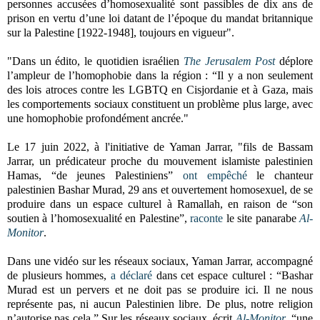
personnes accusées d’homosexualité sont passibles de dix ans de
prison en vertu d’une loi datant de l’époque du mandat britannique
sur la Palestine [1922-1948], toujours en vigueur".
"Dans un édito, le quotidien israélien
The Jerusalem Post
déplore
l’ampleur de l’homophobie dans la région : “Il y a non seulement
des lois atroces contre les LGBTQ en Cisjordanie et à Gaza, mais
les comportements sociaux constituent un problème plus large, avec
une homophobie profondément ancrée."
Le 17 juin 2022, à l'initiative de Yaman Jarrar, "fils de Bassam
Jarrar, un prédicateur proche du mouvement islamiste palestinien
Hamas, “de jeunes Palestiniens”
ont empêché
le chanteur
palestinien Bashar Murad, 29 ans et ouvertement homosexuel, de se
produire dans un espace culturel à Ramallah, en raison de “son
soutien à l’homosexualité en Palestine”,
raconte
le site panarabe
Al-
Monitor
.
Dans une vidéo sur les réseaux sociaux, Yaman Jarrar, accompagné
de plusieurs hommes,
a déclaré
dans cet espace culturel : “Bashar
Murad est un pervers et ne doit pas se produire ici. Il ne nous
représente pas, ni aucun Palestinien libre. De plus, notre religion
n’autorise pas cela.” Sur les réseaux sociaux, écrit
Al-Monitor
, “une