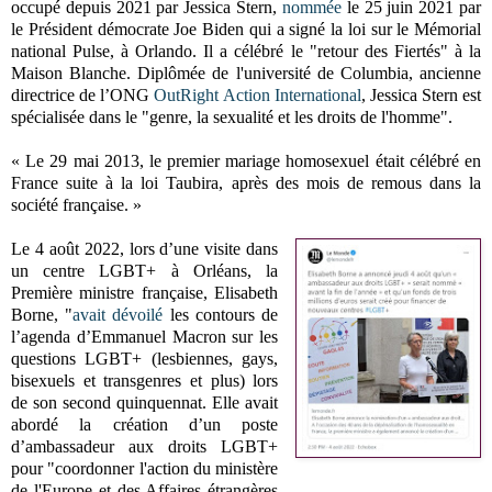
occupé depuis 2021 par Jessica Stern,
nommée
le 25 juin 2021 par
le Président démocrate Joe Biden qui a signé la loi sur le Mémorial
national Pulse, à Orlando. Il a célébré le "retour des Fiertés" à la
Maison Blanche. Diplômée de l'université de Columbia, ancienne
directrice de l’ONG
OutRight Action International
, Jessica Stern est
spécialisée dans le "genre, la sexualité et les droits de l'homme".
« Le 29 mai 2013, le premier mariage homosexuel était célébré en
France suite à la loi Taubira, après des mois de remous dans la
société française. »
Le 4 août 2022, lors d’une visite dans
un centre LGBT+ à Orléans, la
Première ministre française, Elisabeth
Borne, "
avait dévoilé
les contours de
l’agenda d’Emmanuel Macron sur les
questions LGBT+ (lesbiennes, gays,
bisexuels et transgenres et plus) lors
de son second quinquennat. Elle avait
abordé la création d’un poste
d’ambassadeur aux droits LGBT+
pour "coordonner l'action du ministère
de l'Europe et des Affaires étrangères