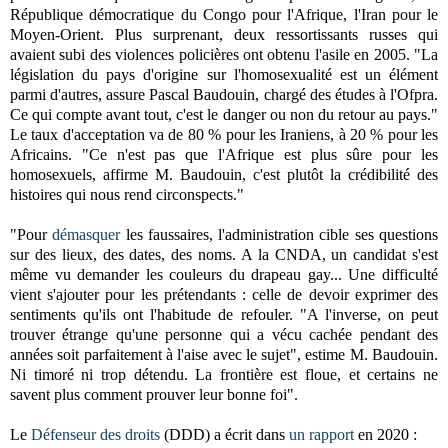
République démocratique du Congo pour l'Afrique, l'Iran pour le
Moyen-Orient. Plus surprenant, deux ressortissants russes qui
avaient subi des violences policières ont obtenu l'asile en 2005. "La
législation du pays d'origine sur l'homosexualité est un élément
parmi d'autres, assure Pascal Baudouin, chargé des études à l'Ofpra.
Ce qui compte avant tout, c'est le danger ou non du retour au pays."
Le taux d'acceptation va de 80 % pour les Iraniens, à 20 % pour les
Africains. "Ce n'est pas que l'Afrique est plus sûre pour les
homosexuels, affirme M. Baudouin, c'est plutôt la crédibilité des
histoires qui nous rend circonspects."
"
Pour
démasquer
les faussaires, l'administration cible ses questions
sur des lieux, des dates, des noms. A la CNDA, un candidat s'est
même vu demander les couleurs du drapeau gay...
Une difficulté
vient s'ajouter pour les prétendants : celle de devoir exprimer des
sentiments qu'ils ont l'habitude de refouler. "A l'inverse, on peut
trouver étrange qu'une personne qui a vécu cachée pendant des
années soit parfaitement à l'aise avec le sujet", estime M. Baudouin.
Ni timoré ni trop détendu. La frontière est floue, et certains ne
savent plus comment prouver leur bonne foi
".
Le
Défenseur des droits
(DDD) a écrit dans
un rapport
en 2020 :