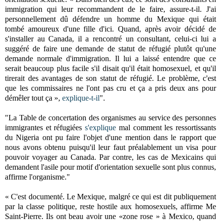
immigration qui leur recommandent de le faire, assure-t-il. J'ai
personnellement dû défendre un homme du Mexique qui était
tombé amoureux d'une fille d'ici. Quand, après avoir décidé de
s'installer au Canada, il a rencontré un consultant, celui-ci lui a
suggéré de faire une demande de statut de réfugié plutôt qu'une
demande normale d'immigration. Il lui a laissé entendre que ce
serait beaucoup plus facile s'il disait qu'il était homosexuel, et qu'il
tirerait des avantages de son statut de réfugié.
Le problème, c'est
que les commissaires ne l'ont pas cru et ça a pris deux ans pour
démêler tout ça
»,
explique-t-il
".
"La Table de concertation des organismes au service des personnes
immigrantes et réfugiées
s'explique
mal comment les ressortissants
du Nigeria ont pu faire l'objet d'une mention dans le rapport que
nous avons obtenu puisqu'il leur faut préalablement un visa pour
pouvoir voyager au Canada. Par contre, les cas de Mexicains qui
demandent l'asile pour motif d'orientation sexuelle sont plus connus,
affirme l'organisme."
« C'est documenté. Le Mexique, malgré ce qui est dit publiquement
par la classe politique, reste hostile aux homosexuels, affirme Me
Saint-Pierre. Ils ont beau avoir une «zone rose » à Mexico, quand