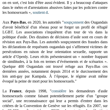
on en sort, c'est loin d'être aussi évident. Il y a beaucoup d'attaques
dans le métro et d'arrestations abusives faites par les policiers contre
les homosexuels »,
soutient-il
.
Aux
Pays-Bas
, en 2020, les autorités "
soupçonnent
des Ougandais
d'avoir bénéficié d'un réseau pour se forger un profil de réfugié
LGBT. Les associations s'inquiètent d'un tour de vis dans la
politique d'asile. Des dizaines de décisions d’asile sont en cours de
révision aux Pays-Bas. Les autorités soupçonnent des fraudes dans
les déclarations de requérants ougandais qui s’affirment victimes de
persécutions en raison de leur orientation sexuelle, rapporte un
article d’Openly. Leurs récits présenteraient un « nombre frappant
de similitudes, à la fois en termes d’événements et de scénarios ».
Quelque 400 Ougandais ont trouvé refuge aux Pays-Bas ces
dernières années, notamment depuis 2014 et le durcissement des
lois anti-gay par Kampala. À l’époque, le régime avait même
évoqué la peine de mort pour les homosexuels."
La
France
, depuis 1998, "
considère
les demandeurs d'asile
homosexuels comme faisant potentiellement partie d'un "groupe
social", une reconnaissance qui leur a permis d'entrer dans les
critères de la Convention de Genève sur les réfugiés. En 2007, sur