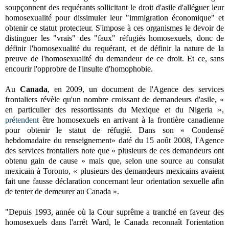
soupçonnent des requérants sollicitant le droit d'asile d'alléguer leur
homosexualité pour dissimuler leur "immigration économique" et
obtenir ce statut protecteur. S'impose à ces organismes le devoir de
distinguer les "vrais" des "faux" réfugiés homosexuels, donc de
définir l'homosexualité du requérant, et de définir la nature de la
preuve de l'homosexualité du demandeur de ce droit. Et ce, sans
encourir l'opprobre de l'insulte d'homophobie.
Au
Canada
, en 2009, un document de l'Agence des services
frontaliers révèle qu'u
n nombre croissant de demandeurs d'asile, «
en particulier des ressortissants du Mexique et du Nigeria »,
prétendent
être homosexuels en arrivant à la frontière canadienne
pour obtenir le statut de réfugié.
Dans son « Condensé
hebdomadaire du renseignement» daté du 15 août 2008, l'Agence
des services frontaliers note que « plusieurs de ces demandeurs ont
obtenu gain de cause » mais que, selon une source au consulat
mexicain à Toronto, « plusieurs des demandeurs mexicains avaient
fait une fausse déclaration concernant leur orientation sexuelle afin
de tenter de demeurer au Canada ».
"Depuis 1993, année où la Cour suprême a tranché en faveur des
homosexuels dans l'arrêt Ward, le Canada reconnaît l'orientation