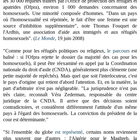
les 30 000 requêtes traitées par l'Office de protection des réfugiés et
apatrides (Ofpra), environ 1 000 demandes concernaient des
homosexuels. Une minorité composée d'hommes. "Dans un pays
où l'homosexualité est réprimée, le fait d'être une femme est une
source d'inhibition supplémentaire", note Thomas Fouquet de
l'Ardhis, une association d'aide aux immigrés et aux réfugiés
homosexuels". (
Le Monde
, 19 juin 2008)
"Comme pour les réfugiés politiques ou religieux,
le parcours
est
balisé : si l'Ofpra rejette le dossier (la majorité des cas pour les
homosexuels), il peut être réexaminé en appel par la Coordination
nationale du droit d'asile (CNDA), généralement plus clémente (une
petite majorité de repêchés). Mais quel que soit l'interlocuteur, c'est
le pays d'origine qui retient d'abord l'attention. Et, en la matière, la
part d'arbitraire n'est pas négligeable. "La jurisprudence n'est pas
très claire, reconnaît Véra Zederman, responsable du centre
juridique de la CNDA. Il arrive que des décisions soient
contradictoires, et considèrent différemment l'attitude d'un même
pays à l'égard des homosexuels. La conviction du président de la
cour est déterminante."
"
Si l'ensemble du globe
est représenté
, certains noms reviennent
plus souvent que d'autres : l'Algérie pour le Maghreb, la