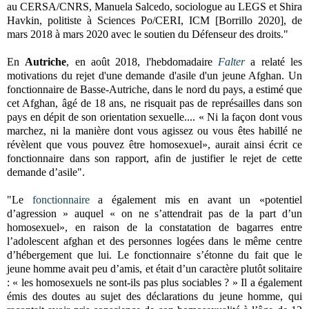
au CERSA/CNRS, Manuela Salcedo, sociologue au LEGS et Shira
Havkin, politiste à Sciences Po/CERI, ICM [Borrillo 2020], de
mars 2018 à mars 2020 avec le soutien du Défenseur des droits."
En
Autriche
, en août 2018, l'hebdomadaire
Falter
a relaté les
motivations du rejet d'une demande d'asile d'un jeune Afghan. Un
fonctionnaire de Basse-Autriche, dans le nord du pays, a estimé que
cet Afghan, âgé de 18 ans, ne risquait pas de représailles dans son
pays en dépit de son orientation sexuelle.... « Ni la façon dont vous
marchez, ni la manière dont vous agissez ou vous êtes habillé ne
révèlent que vous pouvez être homosexuel», aurait ainsi écrit ce
fonctionnaire dans son rapport, afin de justifier le rejet de cette
demande d’asile".
"Le
fonctionnaire
a également mis en avant un «potentiel
d’agression » auquel « on ne s’attendrait pas de la part d’un
homosexuel», en raison de la constatation de bagarres entre
l’adolescent afghan et des personnes logées dans le même centre
d’hébergement que lui. L
e fonctionnaire s’étonne du fait que le
jeune homme avait peu d’amis, et était d’un caractère plutôt solitaire
: « les homosexuels ne sont-ils pas plus sociables ? »
Il a également
émis des doutes au sujet des déclarations du jeune homme, qui