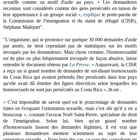
sexuelle comme un motif d'asile au pays. « Les demandeurs
reconnus sont considérés comme des gens persécutés en raison de
leur appartenance à un groupe social »,
explique
le porte-parole de
la Commission de l'immigration et du statut de réfugié (CISR),
Stéphane Malépart".
"L'organisme, qui se prononce sur quelque 30 000 demandes d'asile
par année, ne tient cependant pas de statistiques sur les motifs
invoqués par les demandeurs. Mais chose certaine, l'homosexualité
est de plus en plus fréquemment invoquée de façon abusive, laisse
entendre le document obtenu par
La Presse
. « Auparavant, la CISR
a reçu un si grand nombre de demandes de soi-disant homosexuels
du Costa Rica qui avaient prétendu être persécutés dans leur pays
qu'elle avait dû émettre des lignes directrices selon lesquelles les
homosexuels ne sont pas persécutés au Costa Rica », lit-on .
« C'est impossible de savoir quel est le pourcentage de demandes
faites en évoquant l'orientation sexuelle, mais c'est sûr qu'il y en a
beaucoup », constate l'avocat Noël Saint-Pierre, spécialiste du droit
de l'immigration.
Selon lui, bien qu'un grand nombre
d'homosexuels fassent des demandes légitimes, il est vrai que
plusieurs demandeurs mentent sciemment au sujet de leur
orientation sexuelle. « Dans bien des cas, ce sont des consultants en