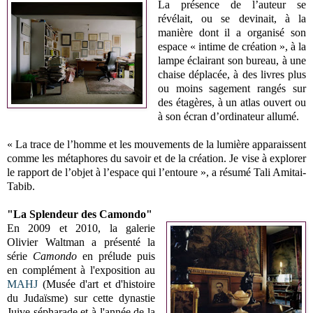
La présence de l’auteur se
révélait, ou se devinait, à la
manière dont il a organisé son
espace « intime de création », à la
lampe éclairant son bureau, à une
chaise déplacée, à des livres plus
ou moins sagement rangés sur
des étagères, à un atlas ouvert ou
à son écran d’ordinateur allumé.
« La trace de l’homme et les
mo
uvements de la lumière apparaissent
comme les métaphores du savoir et de la création. Je vise à explorer
le rapport de l’objet à l’espace qui l’entoure », a résumé Tali Amitai-
Tabib.
"La Splendeur des Camondo"
En 2009 et 2010, la galerie
Olivier Waltman a présenté la
série
Camondo
en prélude puis
en complément à l'exposition au
MAHJ
(Musée d'art et d'histoire
du Judaïsme) sur cette dynastie
Juive sépharade et à l'année de
la