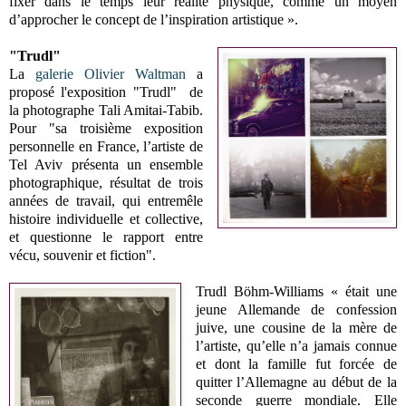
fixer dans le temps leur réalité physique, comme un moyen
d’approcher le concept de l’inspiration artistique ».
"Trudl"
La
galerie Olivier Waltman
a
proposé l'exposition "Trudl" de
la photographe Tali Amitai-Tabib.
Pour "sa troisième exposition
personnelle en France, l’artiste de
Tel Aviv présenta un ensemble
photographique, résultat de trois
années de travail, qui entremêle
histoire individuelle et collective,
et questionne le rapport entre
vécu, souvenir et fiction".
Trudl Böhm-Williams « était une
jeune Allemande de confession
juive, une cousine de la mère de
l’artiste, qu’elle n’a jamais connue
et dont la famille fut forcée de
quitter l’Allemagne au début de la
seconde guerre mondiale. Elle