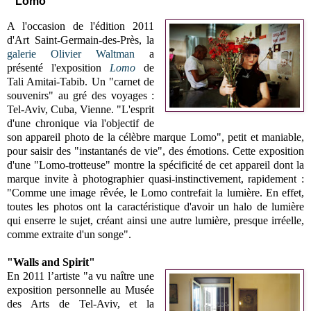
"Lomo"
A l'occasion de l'édition 2011
d'Art Saint-Germain-des-Près, la
galerie Olivier Waltman
a
présenté l'exposition
Lomo
de
Tali Amitai-Tabib. Un "carnet de
souvenirs" au gré des voyages :
Tel-Aviv, Cuba, Vienne. "L'esprit
d'une chronique via l'objectif de
son appareil photo de la célèbre marque Lomo", petit et maniable,
pour saisir des "instantanés de vie", des émotions. Cette exposition
d'une "Lomo-trotteuse" montre la spécificité de cet appareil dont la
marque invite à photographier quasi-instinctivement, rapidement :
"Comme une image rêvée, le Lomo contrefait la lumière. En effet,
toutes les photos ont la caractéristique d'avoir un halo de lumière
qui enserre le sujet, créant ainsi une autre lumière, presque irréelle,
comme extraite d'un songe".
"Walls and Spirit"
En 2011 l’artiste "a vu naître une
exposition personnelle au Musée
des Arts de Tel-Aviv, et la