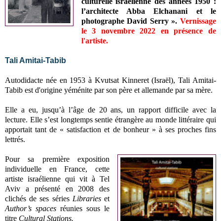
culturelle israélienne des années 1950 :
l’architecte Abba Elchanani et le
photographe David Serry
».
Vernissage
le 3 novembre 2022 en présence de
l'artiste.
Tali Amitai-Tabib
Autodidacte née en 1953 à Kvutsat Kinneret (Israël), Tali Amitai-
Tabib est d'origine yéménite par son père et allemande par sa mère.
Elle a eu, jusqu’à l’âge de 20 ans, un rapport difficile avec la
lecture. Elle s’est longtemps sentie étrangère au monde littéraire qui
apportait tant de « satisfaction et de bonheur » à ses proches fins
lettrés.
Pour sa première exposition
individuelle en France, cette
artiste israélienne qui vit à Tel
Aviv a présenté en 2008 des
clichés de ses séries
Libraries
et
Author’s spaces
réunies sous le
titre
Cultural Stations.