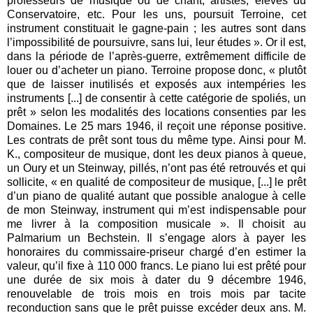
professeurs de musique ou de chant, artistes, élèves du
Conservatoire, etc. Pour les uns, poursuit Terroine, cet
instrument constituait le gagne-pain ; les autres sont dans
l’impossibilité de poursuivre, sans lui, leur études ». Or il est,
dans la période de l’après-guerre, extrêmement difficile de
louer ou d’acheter un piano. Terroine propose donc, « plutôt
que de laisser inutilisés et exposés aux intempéries les
instruments [...] de consentir à cette catégorie de spoliés, un
prêt » selon les modalités des locations consenties par les
Domaines. Le 25 mars 1946, il reçoit une réponse positive.
Les contrats de prêt sont tous du même type. Ainsi pour M.
K., compositeur de musique, dont les deux pianos à queue,
un Oury et un Steinway, pillés, n’ont pas été retrouvés et qui
sollicite, « en qualité de compositeur de musique, [...] le prêt
d’un piano de qualité autant que possible analogue à celle
de mon Steinway, instrument qui m’est indispensable pour
me livrer à la composition musicale ». Il choisit au
Palmarium un Bechstein. Il s’engage alors à payer les
honoraires du commissaire-priseur chargé d’en estimer la
valeur, qu’il fixe à 110 000 francs. Le piano lui est prêté pour
une durée de six mois à dater du 9 décembre 1946,
renouvelable de trois mois en trois mois par tacite
reconduction sans que le prêt puisse excéder deux ans. M.