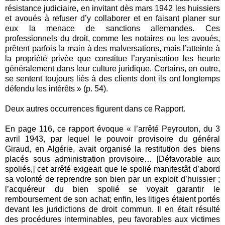
résistance judiciaire, en invitant dès mars 1942 les huissiers
et avoués à refuser d’y collaborer et en faisant planer sur
eux la menace de sanctions allemandes. Ces
professionnels du droit, comme les notaires ou les avoués,
prêtent parfois la main à des malversations, mais l’atteinte à
la propriété privée que constitue l’aryanisation les heurte
généralement dans leur culture juridique. Certains, en outre,
se sentent toujours liés à des clients dont ils ont longtemps
défendu les intérêts » (p. 54).
Deux autres occurrences figurent dans ce Rapport.
En page 116, ce rapport évoque « l’arrêté Peyrouton, du 3
avril 1943, par lequel le pouvoir provisoire du général
Giraud, en Algérie, avait organisé la restitution des biens
placés sous administration provisoire… [Défavorable aux
spoliés,] cet arrêté exigeait que le spolié manifestât d’abord
sa volonté de reprendre son bien par un exploit d’huissier ;
l’acquéreur du bien spolié se voyait garantir le
remboursement de son achat; enfin, les litiges étaient portés
devant les juridictions de droit commun. Il en était résulté
des procédures interminables, peu favorables aux victimes