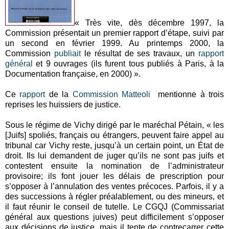
« Très vite, dès décembre 1997, la
Commission présentait un premier rapport d’étape, suivi par
un second en février 1999. Au printemps 2000, la
Commission
publiait
le résultat de ses travaux, un
rapport
général
et 9 ouvrages (ils furent tous publiés à Paris, à la
Documentation française, en 2000) ».
Ce
rapport
de la
Commission Matteoli
mentionne à trois
reprises les huissiers de justice.
Sous le régime de Vichy dirigé par le maréchal Pétain, « les
[Juifs] spoliés, français ou étrangers, peuvent faire appel au
tribunal car Vichy reste, jusqu’à un certain point, un État de
droit. Ils lui demandent de juger qu’ils ne sont pas juifs et
contestent ensuite la nomination de l’administrateur
provisoire; ils font jouer les délais de prescription pour
s’opposer à l’annulation des ventes précoces. Parfois, il y a
des successions à régler préalablement, ou des mineurs, et
il faut réunir le conseil de tutelle. Le CGQJ (Commissariat
général aux questions juives) peut difficilement s’opposer
aux décisions de justice, mais il tente de contrecarrer cette