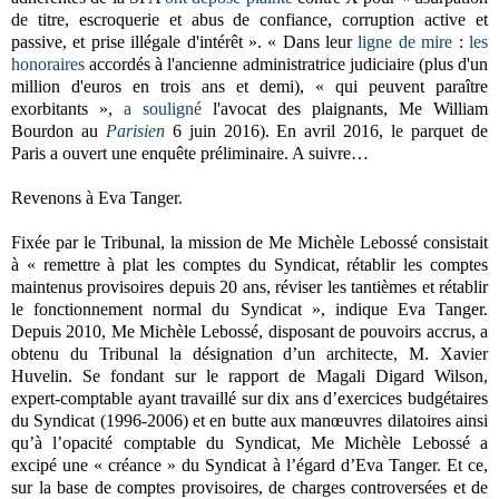
de titre, escroquerie et abus de confiance, corruption active et
passive, et prise illégale d'intérêt ». « Dans leur
ligne de mire
:
les
honoraires
accordés à l'ancienne administratrice judiciaire (plus d'un
million d'euros en trois ans et demi), « qui peuvent paraître
exorbitants »,
a souligné
l'avocat des plaignants, Me William
Bourdon au
Parisien
6 juin 2016). En avril 2016, le parquet de
Paris a ouvert une enquête préliminaire. A suivre…
Revenons à Eva Tanger.
Fixée par le Tribunal, la mission de Me Michèle Lebossé consistait
à « remettre à plat les comptes du Syndicat, rétablir les comptes
maintenus provisoires depuis 20 ans, réviser les tantièmes et rétablir
le fonctionnement normal du Syndicat », indique Eva Tanger.
Depuis 2010, Me Michèle Lebossé, disposant de pouvoirs accrus, a
obtenu du Tribunal la désignation d’un architecte, M. Xavier
Huvelin. Se fondant sur le rapport de Magali Digard Wilson,
expert-comptable ayant travaillé sur dix ans d’exercices budgétaires
du Syndicat (1996-2006) et en butte aux manœuvres dilatoires ainsi
qu’à l’opacité comptable du Syndicat, Me Michèle Lebossé a
excipé une « créance » du Syndicat à l’égard d’Eva Tanger. Et ce,
sur la base de comptes provisoires, de charges controversées et de