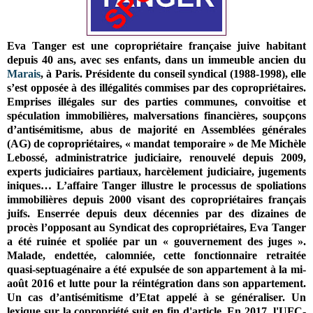
Eva Tanger est une copropriétaire française juive habitant
depuis 40 ans, avec ses enfants, dans un immeuble ancien du
Marais
, à Paris. Présidente du conseil syndical (1988-1998), elle
s’est opposée à des illégalités commises par des copropriétaires.
Emprises illégales sur des parties communes, convoitise et
spéculation immobilières, malversations financières, soupçons
d’antisémitisme, abus de majorité en Assemblées générales
(AG) de copropriétaires, « mandat temporaire » de Me Michèle
Lebossé, administratrice judiciaire, renouvelé depuis 2009,
experts judiciaires partiaux, harcèlement judiciaire, jugements
iniques… L’affaire Tanger illustre le processus de spoliations
immobilières depuis 2000 visant des copropriétaires français
juifs. Enserrée depuis deux décennies par des dizaines de
procès l’opposant au Syndicat des copropriétaires, Eva Tanger
a été ruinée et spoliée par un « gouvernement des juges ».
Malade, endettée, calomniée, cette fonctionnaire retraitée
quasi-septuagénaire a été expulsée de son appartement à la mi-
août 2016 et lutte pour la réintégration dans son appartement.
Un cas d’antisémitisme d’Etat appelé à se généraliser. Un
lexique sur la copropriété suit en fin d'article. En 2017, l'UFC-