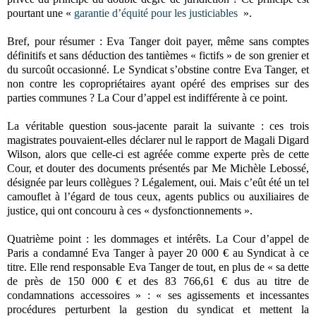
pourtant une «
garantie d’équité pour les justiciables
».
Bref, pour résumer : Eva Tanger doit payer, même sans comptes
définitifs et sans déduction des tantièmes « fictifs » de son grenier et
du surcoût occasionné. Le Syndicat s’obstine contre Eva Tanger, et
non contre les copropriétaires ayant opéré des emprises sur des
parties communes ? La Cour d’appel est indifférente à ce point.
La véritable question sous-jacente parait la suivante : ces trois
magistrates pouvaient-elles déclarer nul le rapport de Magali Digard
Wilson, alors que celle-ci est agréée comme experte près de cette
Cour, et douter des documents présentés par Me Michèle Lebossé,
désignée par leurs collègues ? Légalement, oui. Mais c’eût été un tel
camouflet à l’égard de tous ceux, agents publics ou auxiliaires de
justice, qui ont concouru à ces « dysfonctionnements ».
Quatrième point : les dommages et intérêts. La Cour d’appel de
Paris a condamné Eva Tanger à payer 20 000 € au Syndicat à ce
titre. Elle rend responsable Eva Tanger de tout, en plus de « sa dette
de près de 150 000 € et des 83 766,61 € dus au titre de
condamnations accessoires » : « ses agissements et incessantes
procédures perturbent la gestion du syndicat et mettent la