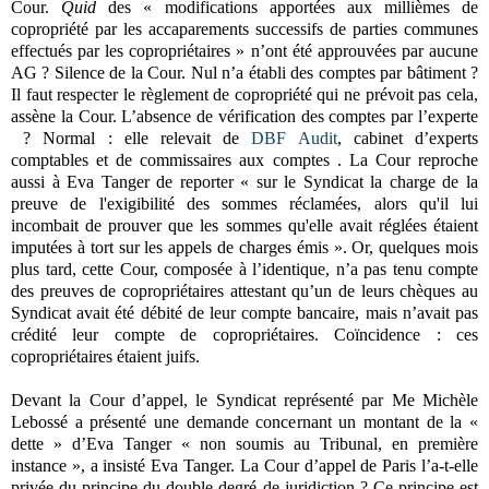
Cour.
Quid
des « modifications apportées aux millièmes de
copropriété par les accaparements successifs de parties communes
effectués par les copropriétaires » n’ont été approuvées par aucune
AG ? Silence de la Cour. Nul n’a établi des comptes par bâtiment ?
Il faut respecter le règlement de copropriété qui ne prévoit pas cela,
assène la Cour. L’absence de vérification des comptes par l’experte
? Normal : elle relevait de
DBF Audit
, cabinet d’experts
comptables et de commissaires aux comptes . La Cour reproche
aussi à Eva Tanger de reporter « sur le Syndicat la charge de la
preuve de l'exigibilité des sommes réclamées, alors qu'il lui
incombait de prouver que les sommes qu'elle avait réglées étaient
imputées à tort sur les appels de charges émis ». Or, quelques mois
plus tard, cette Cour, composée à l’identique, n’a pas tenu compte
des preuves de copropriétaires attestant qu’un de leurs chèques au
Syndicat avait été débité de leur compte bancaire, mais n’avait pas
crédité leur compte de copropriétaires. Coïncidence : ces
copropriétaires étaient juifs.
Devant la Cour d’appel, le Syndicat représenté par Me Michèle
Lebossé a présenté une demande concernant un montant de la «
dette » d’Eva Tanger « non soumis au Tribunal, en première
instance », a insisté Eva Tanger. La Cour d’appel de Paris l’a-t-elle
privée du principe du double degré de juridiction ? Ce principe est