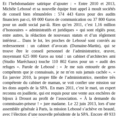
Et l’hebdomadaire satirique d’ajouter : « Entre 2010 et 2013,
Michèle Lebossé et sa nouvelle équipe font appel à moult sociétés
de conseil bien rémunérées : 574 443 €uros pour des audits
financiers par-ci, 69 000 €uros de communication ou 37 800 €uros
pour un audit social par-là. Rien qu’en 2011, c’est 1,16 million
d’honoraires « administratifs et juridiques » qui sont réglés pour,
entre autres, la rédaction de nouveaux statuts et d’un règlement
intérieur… Dans le lot, les proches de Lebossé sont conviés au
redressement : un cabinet d’avocats (Dumaine-Martin), qui se
trouve être le conseil personnel de l’administratrice, œuvre,
moyennant 625 000 €uros au total : un cabinet d’architectes ami
(Studio Maréchaux) touche 110 802 €uros pour un « audit des
refuges ». Parole de Lebossé : « Je me suis entourée de gens
compétents que je connaissais, je ne m’en suis jamais cachée ». «
En janvier 2010, la propre fille de l’administratrice, membre très
compétente du cabinet de maman, se voit confier une mission sur
les dons auprès de la SPA. En mars 2011, c’est le mari, un expert
reconnu en joaillerie, qui est requis pour une vente aux enchères de
bijoux à Drouot au profit de l’association. « À la demande du
commissaire-priseur ! » jure madame. Le 22 juin 2013, lors d’une
assemblée générale à Paris, la mission Lebossé s’achève en beauté,
avec l’élection d’une nouvelle présidente de la SPA. Encore 49 933