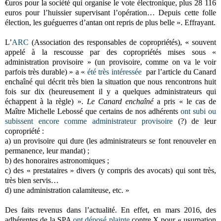
€uros pour la société qui organise le vote électronique, plus 28 116
euros pour l’huissier supervisant l’opération… Depuis cette folle
élection, les guéguerres d’antan ont repris de plus belle ». Effrayant.
L’
ARC
(Association des responsables de copropriétés), « souvent
appelé à la rescousse par des copropriétés mises sous «
administration provisoire » (un provisoire, comme on va le voir
parfois très durable) » a «
été très intéressée
par l’article du Canard
enchaîné qui décrit très bien la situation que nous rencontrons huit
fois sur dix (heureusement il y a quelques administrateurs qui
échappent à la règle) ».
Le Canard enchaîné
a pris « le cas de
Maître Michelle Lebossé que certains de nos adhérents
ont subi ou
subissent encore comme administrateur provisoire
(?) de leur
copropriété :
a)
un provisoire qui dure (les administrateurs se font renouveler en
permanence, leur mandat) ;
b)
des honoraires astronomiques ;
c)
des « prestataires » divers (y compris des avocats) qui sont très,
très bien servis…
d)
une administration calamiteuse, etc. »
Des faits revenus dans l’actualité. En effet, en mars 2016, des
adhérentes de la SPA
ont déposé plainte
contre X pour « usurpation