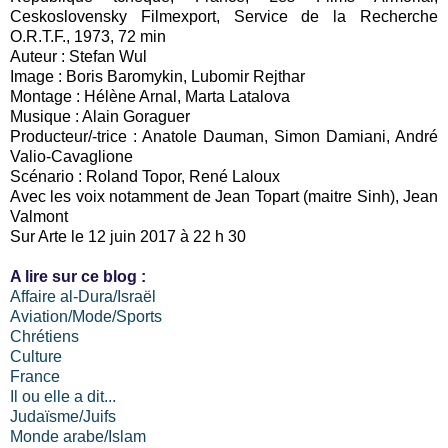
Ceskoslovensky Filmexport, Service de la Recherche
O.R.T.F., 1973, 72 min
Auteur : Stefan Wul
Image : Boris Baromykin, Lubomir Rejthar
Montage : Hélène Arnal, Marta Latalova
Musique : Alain Goraguer
Producteur/-trice : Anatole Dauman, Simon Damiani, André
Valio-Cavaglione
Scénario : Roland Topor, René Laloux
Avec les voix notamment de Jean Topart (maitre Sinh), Jean
Valmont
Sur Arte le 12 juin 2017 à 22 h 30
A lire sur ce blog :
Affaire al-Dura/Israël
Aviation/Mode/Sports
Chrétiens
Culture
France
Il ou elle a dit...
Judaïsme/Juifs
Monde arabe/Islam