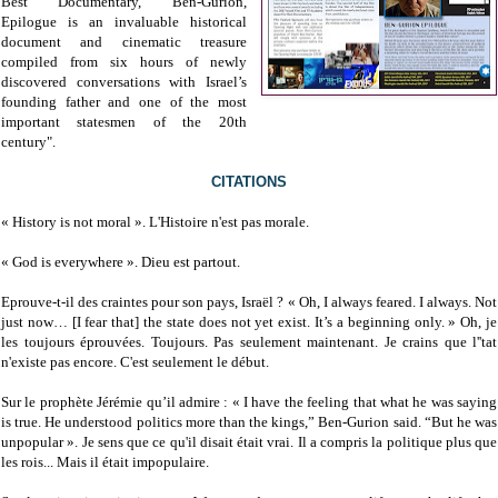
Best Documentary, Ben-Gurion,
Epilogue is an invaluable historical
document and cinematic treasure
compiled from six hours of newly
discovered conversations with Israel’s
founding father and one of the most
important statesmen of the 20th
century".
CITATIONS
« History is not moral ». L'Histoire n'est pas morale.
« God is everywhere ». Dieu est partout.
Eprouve-t-il des craintes pour son pays, Israël ? « Oh, I always feared. I always. Not
just now… [I fear that] the state does not yet exist. It’s a beginning only. » Oh, je
les toujours éprouvées. Toujours. Pas seulement maintenant. Je crains que l''tat
n'existe pas encore. C'est seulement le début.
Sur le prophète Jérémie qu’il admire : « I have the feeling that what he was saying
is true. He understood politics more than the kings,” Ben-Gurion said. “But he was
unpopular ». Je sens que ce qu'il disait était vrai. Il a compris la politique plus que
les rois... Mais il était impopulaire.