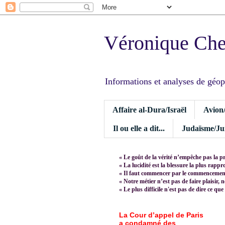
Véronique Ch
Informations et analyses de géopoli
Affaire al-Dura/Israël
Avion
Il ou elle a dit...
Judaïsme/Jui
« Le goût de la vérité n’empêche pas la p
« La lucidité est la blessure la plus rapp
« Il faut commencer par le commencement,
« Notre métier n’est pas de faire plaisir, 
« Le plus difficile n'est pas de dire ce que
La Cour d’appel de Paris
a condamné des