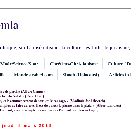
emla
tique, sur l'antisémitisme, la culture, les Juifs, le judaïsme, I
/Mode/Science/Sport
Chrétiens/Christianisme
Culture / D
fs
Monde arabe/Islam
Shoah (Holocaust)
Articles in
rise de parti. » (Albert Camus)
rochée du Soleil. » (René Char).
 et le commencement de tout est le courage. » (Vladimir Jankélévitch)
non plus de faire du tort. Il est de porter la plume dans la plaie. » (Albert Londres)
 l'on voit, mais d'accepter de voir ce que l'on voit. » (Charles Péguy)
jeudi 8 mars 2018