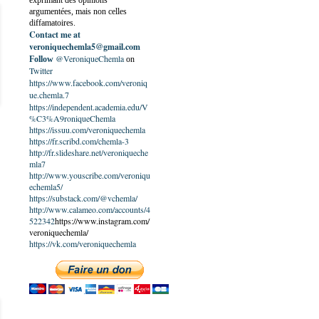
exprimant des opinions
argumentées, mais non celles
diffamatoires.
Contact me at
veroniquechemla5@gmail.com
@VeroniqueChemla
Follow
on
Twitter
https://www.facebook.com/veroniq
ue.chemla.7
https://independent.academia.edu/V
%C3%A9roniqueChemla
https://issuu.com/veroniquechemla
https://fr.scribd.com/chemla-3
http://fr.slideshare.net/veroniqueche
mla7
http://www.youscribe.com/veroniqu
echemla5/
https://substack.com/@vchemla/
http://www.calameo.com/accounts/4
522342
https://www.instagram.com/
veroniquechemla/
https://vk.com/veroniquechemla