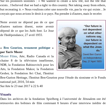
Sur les pionniers sionistes : « We wanted to create a new life, not the life that
exists... I believed that we had a right to this country. Not taking away from others,
but recreating it. » Nous voulions créer une nouvelle vie, pas la vie qui existe... Je
croyais que nous avions le droit à ce pays. Pas prendre à d'autres, mais le recréer.
Notre avenir ne dépend pas de ce que
d'autres nations disent, notre avenir
dépend de ce que les Juifs font. Le Jour
de l'Indépendance, 27 avril 1955.
«
Ben Gourion, testament politique
»
par Yariv Mozer
Mozer Films
, Arte, Radio Canada et la
chaine 8 de la télévision israélienne,
NDR, la Fondation Rabinovitch pour les
Arts, la Fondation Makor, la Fondation
Gesher, la Fondation Avi Chai, l'Institut
Ben-Gurion Heritage, l'Institut Ben-Gourion pour l'étude du sionisme et le Fonds
national juif, 2016, 54 min
Sur Arte le 23 mai 2017 à 22 h 40
Visuels
Dans les archives de la fondation Spielberg à l’université de Jérusalem ont été
retrouvées des bobines de film contenant 6 heures d’une interview inédite de