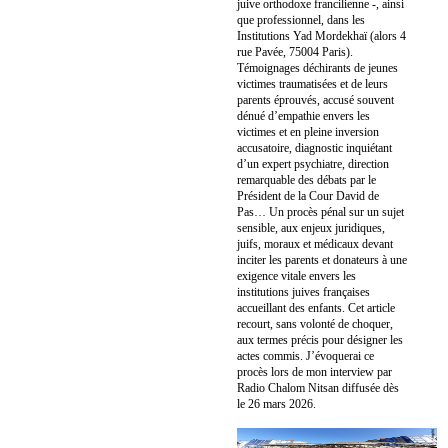
juive orthodoxe francilienne -, ainsi
que professionnel, dans les
Institutions Yad Mordekhaï (alors 4
rue Pavée, 75004 Paris).
Témoignages déchirants de jeunes
victimes traumatisées et de leurs
parents éprouvés, accusé souvent
dénué d’empathie envers les
victimes et en pleine inversion
accusatoire, diagnostic inquiétant
d’un expert psychiatre, direction
remarquable des débats par le
Président de la Cour David de
Pas… Un procès pénal sur un sujet
sensible, aux enjeux juridiques,
juifs, moraux et médicaux devant
inciter les parents et donateurs à une
exigence vitale envers les
institutions juives françaises
accueillant des enfants. Cet article
recourt, sans volonté de choquer,
aux termes précis pour désigner les
actes commis. J’évoquerai ce
procès lors de mon interview par
Radio Chalom Nitsan diffusée dès
le 26 mars 2026.