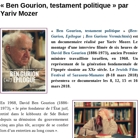
« Ben Gourion, testament politique » par
Yariv Mozer
«
Ben Gourion, testament politique
» (
Ben-
Gurion, Epilogue
;
Ben Gurions Vermächtnis
) est
un documentaire réalisé par Yariv Mozer. Le
montage d’une interview filmée de six heures de
David Ben Gourion
(1886-1973), ancien Premier
ministre travailliste israélien, en 1968. Un
représentant de la génération fondamentale de
l’épopée sioniste au XXe siècle. Le
Jewish Film
Festival of Sarasota-Manatee
(8-18 mars 2018)
présentera ce documentaire les 8, 12, 15 et 16
mars 2018.
En 1968, David Ben Gourion (1886-
1973), « le père fondateur de l’État juif,
retiré dans le kibboutz de Sde Boker
depuis sa démission du gouvernement
cinq ans plus tôt, accepte de se confier
lors d’un entretien au long cours ».