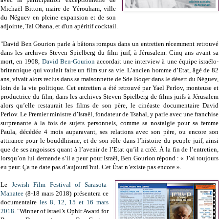
Michaël Bitton, maire de Yérouham, ville
du Néguev en pleine expansion et de son
adjointe, Tal Ohana, et d'un apéritif cocktail.
"David Ben Gourion parle à bâtons rompus dans un entretien récemment retrouvé
dans les archives Steven Spielberg du film juif, à Jérusalem. Cinq ans avant sa
mort, en 1968,
David Ben-Gourion
accordait une interview à une équipe israélo-
britannique qui voulait faire un film sur sa vie. L’ancien homme d’Etat, âgé de 82
ans, vivait alors reclus dans sa maisonnette de Sde Boqer dans le désert du Néguev,
loin de la vie politique. Cet entretien a été retrouvé par Yael Perlov, monteuse et
productrice du film, dans les archives Steven Spielberg de films juifs à Jérusalem
alors qu’elle restaurait les films de son père, le cinéaste documentaire David
Perlov. Le Premier ministre d’Israël, fondateur de Tsahal, y parle avec une franchise
surprenante à la fois de sujets personnels, comme sa nostalgie pour sa femme
Paula, décédée 4 mois auparavant, ses relations avec son père, ou encore son
attirance pour le bouddhisme, et de son rôle dans l’histoire du peuple juif, ainsi
que de ses angoisses quant à l’avenir de l’Etat qu’il a créé. À la fin de l’entretien,
lorsqu’on lui demande s’il a peur pour Israël, Ben Gourion répond : « J’ai toujours
eu peur. Ça ne date pas d’aujourd’hui. Cet État n’existe pas encore ».
Le
Jewish Film Festival of Sarasota-
Manatee
(8-18 mars 2018) présentera ce
documentaire
les 8, 12, 15 et 16 mars
2018
. "Winner of Israel’s Ophir Award for