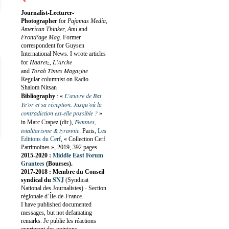
Journalist-Lecturer-
Photographer
for
Pajamas Media,
American Thinker, Ami
and
FrontPage Mag
. Former
correspondent for Guysen
International News. I wrote articles
Haaretz
L'Arche
for
,
Torah Times Magazine
and
Regular columnist on Radio
Shalom Nitsan
L’œuvre de Bat
Bibliography
:
«
Ye’or et sa réception. Jusqu’où la
contradiction est-elle possible ?
»
Femmes,
in Marc Crapez (dir.),
totalitarisme & tyrannie
. Paris,
Les
Editions du Cerf
, « Collection Cerf
Patrimoines », 2019, 392 pages
Middle East Forum
2015-2020 :
Grantees
(Bourses).
2017-2018 : Membre du Conseil
SNJ
syndical du
(Syndicat
National des Journalistes) - Section
régionale d’Île-de-France.
I have published documented
messages, but not defamating
remarks. Je publie les réactions