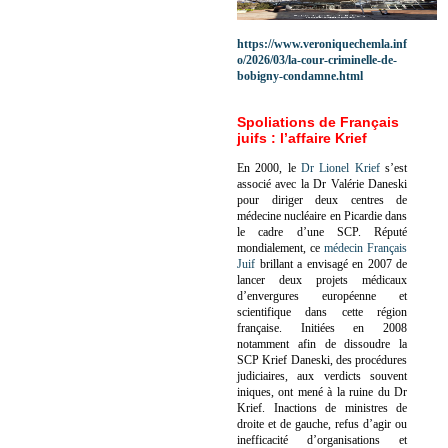
https://www.veroniquechemla.inf
o/2026/03/la-cour-criminelle-de-
bobigny-condamne.html
Spoliations de Français
juifs : l’affaire Krief
En 2000, le
Dr Lionel Krief
s’est
associé avec la Dr Valérie Daneski
pour diriger deux centres de
médecine nucléaire en Picardie dans
le cadre d’une SCP.
Réputé
mondialement, ce
médecin Français
Juif
brillant a envisagé en 2007 de
lancer deux projets médicaux
d’envergures européenne et
scientifique dans cette région
française.
Initiées en 2008
notamment afin de dissoudre la
SCP Krief Daneski, des procédures
judiciaires, aux verdicts souvent
iniques, ont mené à la ruine du Dr
Krief.
Inactions de ministres de
droite et de gauche, refus d’agir ou
inefficacité d’organisations et