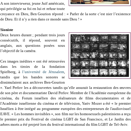
A son intervieweur, jeune Juif américain,
qui privilégie sa foi en lui et refuse toute
croyance en Dieu, Ben Gourion répond : « Parler de la sorte c’est nier l’existence
de Dieu. Et il n’y a rien dans ce monde sans Dieu ! »
Sioniste
Deux heures durant ; pendant trois jours
consécutifs, il répond, souvent en
anglais, aux questions posées sous
l’objectif de la caméra.
Ces images inédites « ont été retrouvées
dans les tiroirs de la fondation
Spielberg, à
l’université de Jérusalem
,
tandis que les bandes sonores se
dissimulaient aux archives Ben-Gourion
». Yael Perlov les a découvertes tandis qu’elle assurait la restauration des œuvres
de son père et documentariste David Perlov. Membre de l'Académie européenne du
cinéma, du Forum israélien des réalisateurs de films documentaires et de
l'Académie israélienne du cinéma et de télévision, Yariv Mozer a été « le premier
Israélien à être intégré au programme européen des entrepreneurs de l'audiovisuel
EAVE. « Les hommes invisibles », son film sur les homosexuels palestiniens a reçu
le premier prix du Festival de cinéma LGBT de San Francisco, et Le Jardin des
arbres morts a été projeté lors du festival international du film LGBT de Tel-Aviv.