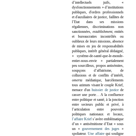
d’intellectuels juifs, «
dysfonctionnements » d’institutions
publiques, d'ordres professionnels
et d'auxiliaires de justice, faillites de
l’Etat dans ses missions
régaliennes, discriminations non
sanctionnées,
establishment
, entités
et bureaucraties incontrôlés ou
oublieux de leurs missions, absence
de mises en jeu de responsabilités
publiques, intérêt général dédaigné,
« système-de-santé-que-le-monde-
entier-nous-envie » partialement
peu sourcilleux, propos antisémites,
soupçons d’affairisme, de
collusions et de conflits d’intérêt,
omerta
médiatique, harcèlements
tous azimuts visant le couple Krief,
menace d'un
huissier de justice
de
casser une porte…
A la confluence
entre politique et santé, à la jonction
entre secteurs public et privé, à
l’articulation entre pouvoirs
politiques nationaux et locaux,
l’affaire Krief
s’avère emblématique
d’un « antisémitisme d’Etat » sous
un «
gouvernement des juges
»
spoliateur.
Une affaire
qui souligne