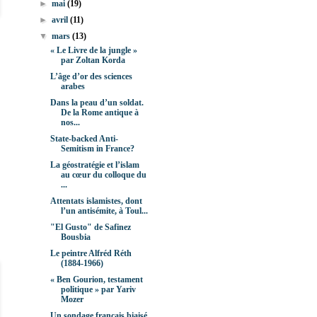
►
mai
(19)
►
avril
(11)
▼
mars
(13)
« Le Livre de la jungle »
par Zoltan Korda
L’âge d’or des sciences
arabes
Dans la peau d’un soldat.
De la Rome antique à
nos...
State-backed Anti-
Semitism in France?
La géostratégie et l’islam
au cœur du colloque du
...
Attentats islamistes, dont
l’un antisémite, à Toul...
"El Gusto" de Safinez
Bousbia
Le peintre Alfréd Réth
(1884-1966)
« Ben Gourion, testament
politique » par Yariv
Mozer
Un sondage français biaisé