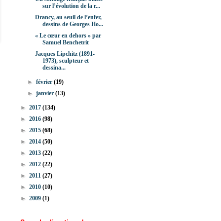
sur l’évolution de la r...
Drancy, au seuil de l’enfer,
dessins de Georges Ho...
« Le cœur en dehors » par
Samuel Benchetrit
Jacques Lipchitz (1891-
1973), sculpteur et
dessina...
►
février
(19)
►
janvier
(13)
►
2017
(134)
►
2016
(98)
►
2015
(68)
►
2014
(50)
►
2013
(22)
►
2012
(22)
►
2011
(27)
►
2010
(10)
►
2009
(1)