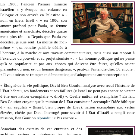
En 1968, l’ancien Premier ministre
israélien « y évoque son enfance en
Pologne et son arrivée en Palestine » -
non, en Eretz Israël -, « en 1906, son
amour profond pour Paula, sa femme
américaine et anarchiste, décédée quatre
mois plus tôt – « Depuis que Paula est
décédée, je suis seul. La moitié de moi-
même » -, sa retraite paisible dédiée à
l’écriture, à la marche et aux travaux communautaires, mais aussi son rapport à
l’exercice du pouvoir et au projet sioniste » : « Un homme politique qui ne pense
qu'à sa popularité et pas aux choses qui doivent être faites, qu'elles soient
plaisantes ou non, est un homme dangereux », peut-on l'entendre dire. Ou encore :
« Il vaut mieux se tromper en démocratie que d'adopter une autre conception ».
« Éloigné de la vie politique, David Ben Gourion analyse avec recul l’histoire de
l’État hébreu, ses fondements et ses faillites (« Israël ne peut pas encore se vanter
d’être une nation exemplaire », dit-il) ». Quelle nation est exemplaire ? En fait,
Ben Gourion croyait que la mission de l’Etat consistait à accomplir l’idée biblique
d’« am segulah » (Israël, bien propre de Dieu), nation exemplaire aux vertus
élevées, chérie par Dieu. Interrogé pour savoir si l’Etat d’Israël a rempli cette
mission, Ben Gourion
répondit
: « Pas encore ».
Associant des extraits de cet entretien et des
archives variées - photographies, journaux