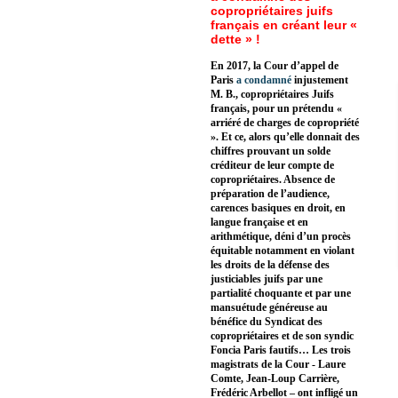
copropriétaires juifs
français en créant leur «
dette » !
En 2017, la Cour d’appel de
Paris
a condamné
injustement
M. B., copropriétaires Juifs
français, pour un prétendu «
arriéré de charges de copropriété
». Et ce, alors qu’elle donnait des
chiffres prouvant un solde
créditeur de leur compte de
copropriétaires. Absence de
préparation de l’audience,
carences basiques en droit, en
langue française et en
arithmétique, déni d’un procès
équitable notamment en violant
les droits de la défense des
justiciables juifs par une
partialité choquante et par une
mansuétude généreuse au
bénéfice du Syndicat des
copropriétaires et de son syndic
Foncia Paris fautifs… Les trois
magistrats de la Cour - Laure
Comte, Jean-Loup Carrière,
Frédéric Arbellot – ont infligé un