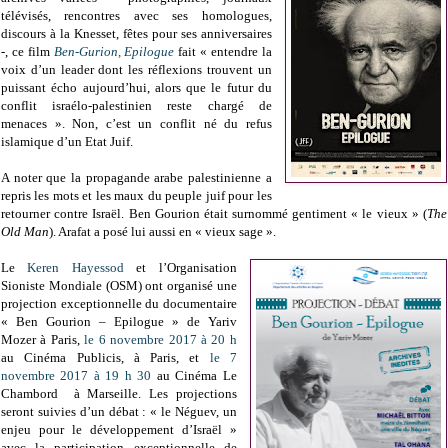
télévisés, rencontres avec ses homologues,
discours à la Knesset, fêtes pour ses anniversaires
-, ce film
Ben-Gurion, Epilogue
fait « entendre la
voix d’un leader dont les réflexions trouvent un
puissant écho aujourd’hui, alors que le futur du
conflit israélo-palestinien reste chargé de
menaces ». Non, c’est un conflit né du refus
islamique d’un Etat Juif.
A noter que la propagande arabe palestinienne a
repris les mots et les maux du peuple juif pour les
retourner contre Israël. Ben Gourion était surnommé gentiment « le vieux » (
The
Old Man
). Arafat a posé lui aussi en « vieux sage ».
Le
Keren Hayessod
et l’Organisation
Sioniste Mondiale (OSM) ont organisé une
projection exceptionnelle du documentaire
« Ben Gourion – Epilogue » de Yariv
Mozer à Paris,
le 6 novembre 2017 à 20 h
au Cinéma Publicis, à Paris, et
le 7
novembre 2017 à 19 h 30
au Cinéma Le
Chambord à Marseille. Les projections
seront suivies d’un débat : « le Néguev, un
enjeu pour le développement d’Israël »
avec la participation exceptionnelle de