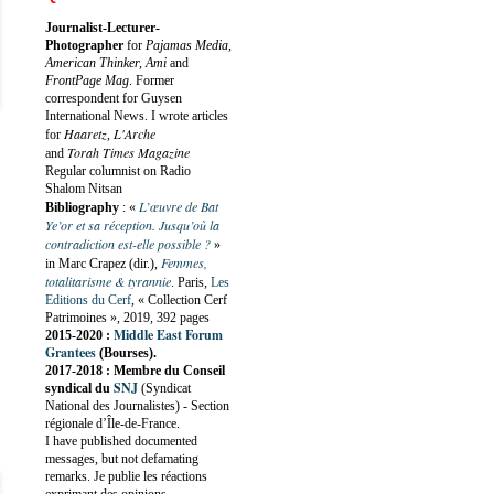
Journalist-Lecturer-
Photographer
for
Pajamas Media,
American Thinker, Ami
and
FrontPage Mag
. Former
correspondent for Guysen
International News. I wrote articles
Haaretz
L'Arche
for
,
Torah Times Magazine
and
Regular columnist on Radio
Shalom Nitsan
L’œuvre de Bat
Bibliography
:
«
Ye’or et sa réception. Jusqu’où la
contradiction est-elle possible ?
»
Femmes,
in Marc Crapez (dir.),
totalitarisme & tyrannie
. Paris,
Les
Editions du Cerf
, « Collection Cerf
Patrimoines », 2019, 392 pages
Middle East Forum
2015-2020 :
Grantees
(Bourses).
2017-2018 : Membre du Conseil
SNJ
syndical du
(Syndicat
National des Journalistes) - Section
régionale d’Île-de-France.
I have published documented
messages, but not defamating
remarks. Je publie les réactions