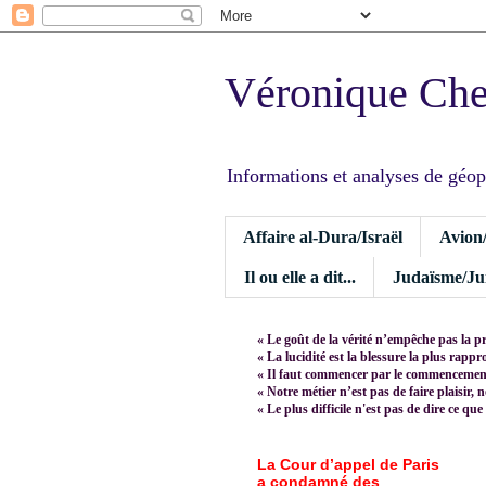
Véronique Ch
Informations et analyses de géopoli
Affaire al-Dura/Israël
Avion
Il ou elle a dit...
Judaïsme/Jui
« Le goût de la vérité n’empêche pas la p
« La lucidité est la blessure la plus rapp
« Il faut commencer par le commencement,
« Notre métier n’est pas de faire plaisir, 
« Le plus difficile n'est pas de dire ce que
La Cour d’appel de Paris
a condamné des