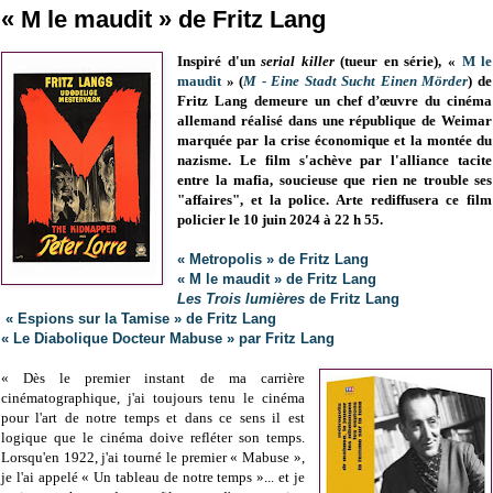
« M le maudit » de Fritz Lang
Inspiré d'un
serial killer
(tueur en série), «
M le
maudit
» (
M - Eine Stadt Sucht Einen Mörder
) de
Fritz Lang demeure un chef d’œuvre du cinéma
allemand réalisé dans une république de Weimar
marquée par la crise économique et la montée du
nazisme. Le film s'achève par l'alliance tacite
entre la mafia, soucieuse que rien ne trouble ses
"affaires", et la police. Arte rediffusera ce film
policier le 10 juin 2024 à 22 h 55.
« Metropolis » de Fritz Lang
« M le maudit » de Fritz Lang
Les Trois lumières
de Fritz Lang
« Espions sur la Tamise » de Fritz Lang
« Le Diabolique Docteur Mabuse » par Fritz Lang
« Dès le premier instant de ma carrière
cinématographique, j'ai toujours tenu le cinéma
pour l'art de notre temps et dans ce sens il est
logique que le cinéma doive refléter son temps.
Lorsqu'en 1922, j'ai tourné le premier « Mabuse »,
je l'ai appelé « Un tableau de notre temps »... et je