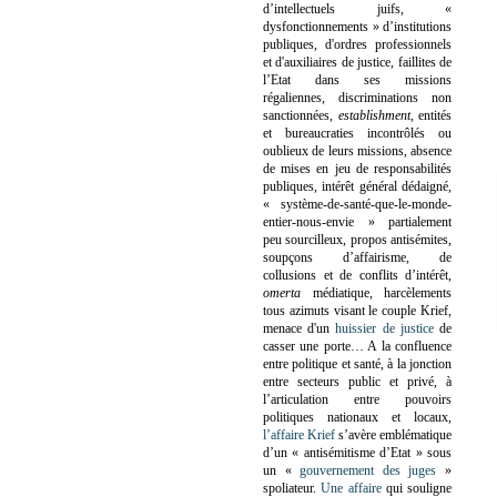
d’intellectuels juifs, «
dysfonctionnements » d’institutions
publiques, d'ordres professionnels
et d'auxiliaires de justice, faillites de
l’Etat dans ses missions
régaliennes, discriminations non
sanctionnées,
establishment
, entités
et bureaucraties incontrôlés ou
oublieux de leurs missions, absence
de mises en jeu de responsabilités
publiques, intérêt général dédaigné,
« système-de-santé-que-le-monde-
entier-nous-envie » partialement
peu sourcilleux, propos antisémites,
soupçons d’affairisme, de
collusions et de conflits d’intérêt,
omerta
médiatique, harcèlements
tous azimuts visant le couple Krief,
menace d'un
huissier de justice
de
casser une porte…
A la confluence
entre politique et santé, à la jonction
entre secteurs public et privé, à
l’articulation entre pouvoirs
politiques nationaux et locaux,
l’affaire Krief
s’avère emblématique
d’un « antisémitisme d’Etat » sous
un «
gouvernement des juges
»
spoliateur.
Une affaire
qui souligne