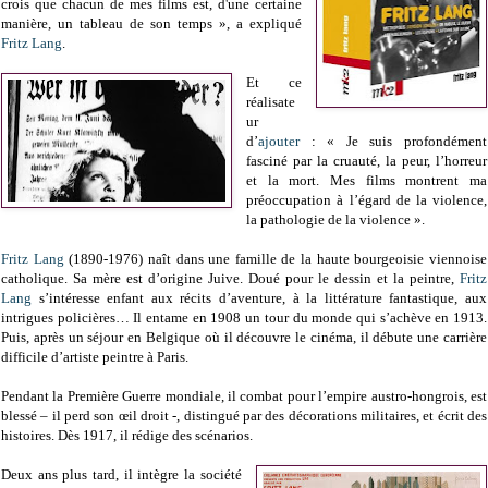
crois que chacun de mes films est, d'une certaine
manière, un tableau de son temps », a expliqué
Fritz Lang
.
Et ce
réalisate
ur
d’
ajouter
: « Je suis profondément
fasciné par la cruauté, la peur, l’horreur
et la mort. Mes films montrent ma
préoccupation à l’égard de la violence,
la pathologie de la violence ».
Fritz Lang
(1890-1976) naît dans une famille de la haute bourgeoisie viennoise
catholique. Sa mère est d’origine Juive. Doué pour le dessin et la peintre,
Fritz
Lang
s’intéresse enfant aux récits d’aventure, à la littérature fantastique, aux
intrigues policières… Il entame en 1908 un tour du monde qui s’achève en 1913.
Puis, après un séjour en Belgique où il découvre le cinéma, il débute une carrière
difficile d’artiste peintre à Paris.
Pendant la Première Guerre mondiale, il combat pour l’empire austro-hongrois, est
blessé – il perd son œil droit -, distingué par des décorations militaires, et écrit des
histoires. Dès 1917, il rédige des scénarios.
Deux ans plus tard, il intègre la société