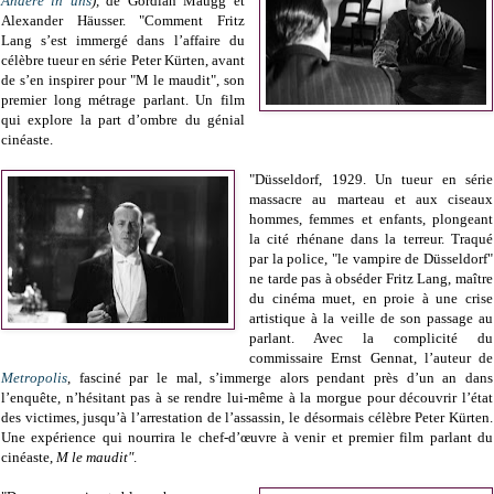
Andere in uns
),
de Gordian Maugg et
Alexander Häusser. "Comment Fritz
Lang s’est immergé dans l’affaire du
célèbre tueur en série Peter Kürten, avant
de s’en inspirer pour "M le maudit", son
premier long métrage parlant. Un film
qui explore la part d’ombre du génial
cinéaste.
"Düsseldorf, 1929. Un tueur en série
massacre au marteau et aux ciseaux
hommes, femmes et enfants, plongeant
la cité rhénane dans la terreur. Traqué
par la police, "le vampire de Düsseldorf"
ne tarde pas à obséder Fritz Lang, maître
du cinéma muet, en proie à une crise
artistique à la veille de son passage au
parlant. Avec la complicité du
commissaire Ernst Gennat, l’auteur de
Metropolis
, fasciné par le mal, s’immerge alors pendant près d’un an dans
l’enquête, n’hésitant pas à se rendre lui-même à la morgue pour découvrir l’état
des victimes, jusqu’à l’arrestation de l’assassin, le désormais célèbre Peter Kürten.
Une expérience qui nourrira le chef-d’œuvre à venir et premier film parlant du
cinéaste,
M le maudit"
.