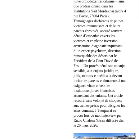
juive orthodoxe francilienne -, ainsi
que professionnel, dans les
Institutions Yad Mordekhaï (alors 4
rue Pavée, 75004 Paris).
Témoignages déchirants de jeunes
victimes traumatisées et de leurs
parents éprouvés, accusé souvent
dénué d’empathie envers les
victimes et en pleine inversion
accusatoire, diagnostic inquiétant
d’un expert psychiatre, direction
remarquable des débats par le
Président de la Cour David de
Pas… Un procès pénal sur un sujet
sensible, aux enjeux juridiques,
juifs, moraux et médicaux devant
inciter les parents et donateurs à une
exigence vitale envers les
institutions juives françaises
accueillant des enfants. Cet article
recourt, sans volonté de choquer,
aux termes précis pour désigner les
actes commis. J’évoquerai ce
procès lors de mon interview par
Radio Chalom Nitsan diffusée dès
le 26 mars 2026.