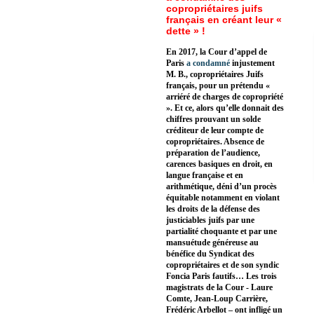
copropriétaires juifs
français en créant leur «
dette » !
En 2017, la Cour d’appel de
Paris
a condamné
injustement
M. B., copropriétaires Juifs
français, pour un prétendu «
arriéré de charges de copropriété
». Et ce, alors qu’elle donnait des
chiffres prouvant un solde
créditeur de leur compte de
copropriétaires. Absence de
préparation de l’audience,
carences basiques en droit, en
langue française et en
arithmétique, déni d’un procès
équitable notamment en violant
les droits de la défense des
justiciables juifs par une
partialité choquante et par une
mansuétude généreuse au
bénéfice du Syndicat des
copropriétaires et de son syndic
Foncia Paris fautifs… Les trois
magistrats de la Cour - Laure
Comte, Jean-Loup Carrière,
Frédéric Arbellot – ont infligé un