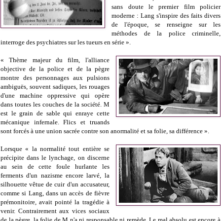
sans doute le premier film policier
moderne : Lang s'inspire des faits divers
de l'époque, se renseigne sur les
méthodes de la police criminelle,
interroge des psychiatres sur les tueurs en série ».
« Thème majeur du film, l'alliance
objective de la police et de la pègre
montre des personnages aux pulsions
ambiguës, souvent sadiques, les rouages
d'une machine oppressive qui opère
dans toutes les couches de la société. M
est le grain de sable qui enraye cette
mécanique infernale. Flics et truands
sont forcés à une union sacrée contre son anormalité et sa folie, sa différence ».
Lorsque « la normalité tout entière se
précipite dans le lynchage, on discerne
au sein de cette foule hurlante les
ferments d'un nazisme encore larvé, la
silhouette vêtue de cuir d'un accusateur,
comme si Lang, dans un accès de fièvre
prémonitoire, avait pointé la tragédie à
venir. Contrairement aux vices sociaux
de la pègre, la folie de M n'a ni responsable ni remède. Le mal absolu est encore à