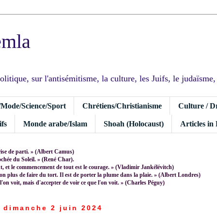
emla
tique, sur l'antisémitisme, la culture, les Juifs, le judaïsme, I
/Mode/Science/Sport
Chrétiens/Christianisme
Culture / D
fs
Monde arabe/Islam
Shoah (Holocaust)
Articles in
rise de parti. » (Albert Camus)
rochée du Soleil. » (René Char).
 et le commencement de tout est le courage. » (Vladimir Jankélévitch)
non plus de faire du tort. Il est de porter la plume dans la plaie. » (Albert Londres)
 l'on voit, mais d'accepter de voir ce que l'on voit. » (Charles Péguy)
dimanche 2 juin 2024