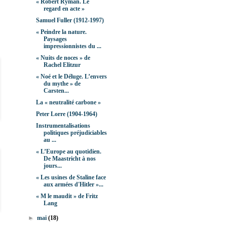
« Robert Ryman. Le
regard en acte »
Samuel Fuller (1912-1997)
« Peindre la nature.
Paysages
impressionnistes du ...
« Nuits de noces » de
Rachel Elitzur
« Noé et le Déluge. L’envers
du mythe » de
Carsten...
La « neutralité carbone »
Peter Lorre (1904-1964)
Instrumentalisations
politiques préjudiciables
au ...
« L’Europe au quotidien.
De Maastricht à nos
jours...
« Les usines de Staline face
aux armées d'Hitler »...
« M le maudit » de Fritz
Lang
►
mai
(18)