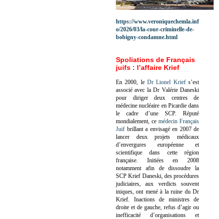
https://www.veroniquechemla.inf
o/2026/03/la-cour-criminelle-de-
bobigny-condamne.html
Spoliations de Français
juifs : l’affaire Krief
En 2000, le
Dr Lionel Krief
s’est
associé avec la Dr Valérie Daneski
pour diriger deux centres de
médecine nucléaire en Picardie dans
le cadre d’une SCP.
Réputé
mondialement, ce
médecin Français
Juif
brillant a envisagé en 2007 de
lancer deux projets médicaux
d’envergures européenne et
scientifique dans cette région
française.
Initiées en 2008
notamment afin de dissoudre la
SCP Krief Daneski, des procédures
judiciaires, aux verdicts souvent
iniques, ont mené à la ruine du Dr
Krief.
Inactions de ministres de
droite et de gauche, refus d’agir ou
inefficacité d’organisations et