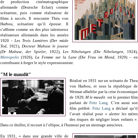
de production cinématographique
allemande (Deutsche Eclair) comme
scénariste, puis comme réalisateur de
films à succès. Il rencontre Théa von
Harbou, scénariste qu’il épouse. Il
s’affirme comme un des plus talentueux
réalisateurs allemands dans les années
1920 -
Les Trois Lumières (Der müde
Tod
, 1921),
Docteur Mabuse le joueur
(Dr Mabuse, der Spieler
, 1922),
Les Nibelungen (Die Nibelungen,
1924),
Metropolis
(1926),
La Femme sur la Lune (Die Frau im Mond
, 1929) – en
contribuant à forger le style expressionniste.
"M le maudit"
Réalisé en 1931 sur un scénario de Thea
von Harbou, et sous la république de
Weimar affaiblie par la crise économique
de 1929,
M le maudit
est le premier film
parlant de
Fritz Lang
. C’est aussi son
film préféré.
Fritz Lang
a déclaré qu’il
l’avait réalisé pour « alerter les mères
des risques de négliger leurs enfants ».
Dans ce thriller, il recourt à l’ellipse, à l'humour par un montage astucieux.
En 1931, « dans une grande ville de