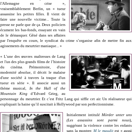
l'Allemagne en crise »,
vraisemblablement Berlin, un « tueur
assassine les petites filles. Il vient de
faire une nouvelle victime... Toute la
presse ne parle que de ça. Deux policiers
écument les bas-fonds, essayant en vain
de le démasquer. Gêné dans ses affaires
par l'enquête en cours, le syndicat du crime s’organise afin de mettre fin aux
agissements du meurtrier maniaque... »
« L’une des œuvres maîtresses de Lang
et l'un des plus grands films de l’histoire
du cinéma. Prémonitoire, d'une
modernité absolue, il décrit le malaise
d'une société à travers la traque d'un
tueur en série ». Il associe aussi un
thème musical,
In the Hall of the
Mountain King
d’Edvard Grieg, au
personnage du meurtrier. Et c’est Fritz Lang qui siffle cet air. Un réalisateur qui
expliquait la haine qu’il suscitait à Hollywood par son perfectionnisme.
Initialement intitulé
Mörder unter uns
(Les assassins sont parmi nous
),
suggérant la violence contre les enfants
sans la montrer,
M le maudit
est « aussi