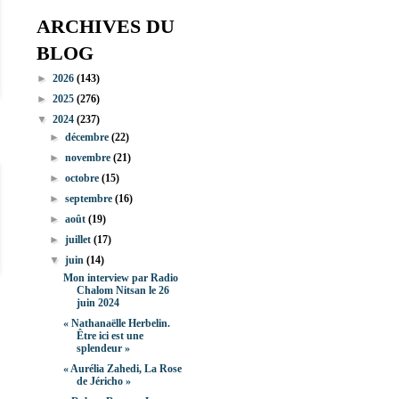
ARCHIVES DU
BLOG
►
2026
(143)
►
2025
(276)
▼
2024
(237)
►
décembre
(22)
►
novembre
(21)
►
octobre
(15)
►
septembre
(16)
►
août
(19)
►
juillet
(17)
▼
juin
(14)
Mon interview par Radio
Chalom Nitsan le 26
juin 2024
« Nathanaëlle Herbelin.
Être ici est une
splendeur »
« Aurélia Zahedi, La Rose
de Jéricho »