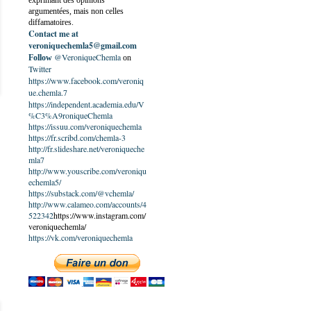
exprimant des opinions
argumentées, mais non celles
diffamatoires.
Contact me at
veroniquechemla5@gmail.com
@VeroniqueChemla
Follow
on
Twitter
https://www.facebook.com/veroniq
ue.chemla.7
https://independent.academia.edu/V
%C3%A9roniqueChemla
https://issuu.com/veroniquechemla
https://fr.scribd.com/chemla-3
http://fr.slideshare.net/veroniqueche
mla7
http://www.youscribe.com/veroniqu
echemla5/
https://substack.com/@vchemla/
http://www.calameo.com/accounts/4
522342
https://www.instagram.com/
veroniquechemla/
https://vk.com/veroniquechemla