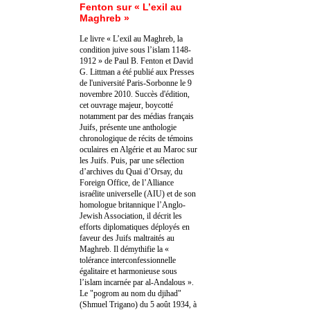
Fenton sur « L’exil au
Maghreb »
Le livre « L’exil au Maghreb, la
condition juive sous l’islam 1148-
1912 » de Paul B. Fenton et David
G. Littman a été publié aux Presses
de l'université Paris-Sorbonne le 9
novembre 2010. Succès d'édition,
cet ouvrage majeur, boycotté
notamment par des médias français
Juifs, présente une anthologie
chronologique de récits de témoins
oculaires en Algérie et au Maroc sur
les Juifs. Puis, par une sélection
d’archives du Quai d’Orsay, du
Foreign Office, de l’Alliance
israélite universelle (AIU) et de son
homologue britannique l’Anglo-
Jewish Association, il décrit les
efforts diplomatiques déployés en
faveur des Juifs maltraités au
Maghreb. Il démythifie la «
tolérance interconfessionnelle
égalitaire et harmonieuse sous
l’islam incarnée par al-Andalous ».
Le "pogrom au nom du djihad"
(Shmuel Trigano) du 5 août 1934, à