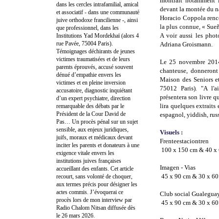
montrait notamment l
dans les cercles intrafamilial, amical
devant la montée du n
et associatif - dans une communauté
Horacio Coppola renco
juive orthodoxe francilienne -, ainsi
la plus connue, « Sueño
que professionnel, dans les
A voir aussi les pho
Institutions Yad Mordekhaï (alors 4
rue Pavée, 75004 Paris).
Adriana Groismann.
Témoignages déchirants de jeunes
victimes traumatisées et de leurs
Le 25 novembre 2014,
parents éprouvés, accusé souvent
chanteuse, donneron
dénué d’empathie envers les
Maison des Seniors et
victimes et en pleine inversion
75012 Paris)
.
"A l'a
accusatoire, diagnostic inquiétant
présentera son livre qu
d’un expert psychiatre, direction
lira quelques extraits
remarquable des débats par le
Président de la Cour David de
espagnol, yiddish, russ
Pas… Un procès pénal sur un sujet
sensible, aux enjeux juridiques,
Visuels :
juifs, moraux et médicaux devant
Frenteestaciontren
inciter les parents et donateurs à une
100 x 150 cm & 40 x
exigence vitale envers les
institutions juives françaises
Imagen - Vias
accueillant des enfants. Cet article
45 x 90 cm & 30 x 6
recourt, sans volonté de choquer,
aux termes précis pour désigner les
actes commis. J’évoquerai ce
Club social Gualegua
procès lors de mon interview par
45 x 90 cm & 30 x 6
Radio Chalom Nitsan diffusée dès
le 26 mars 2026.