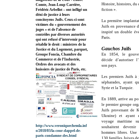
Histoire, histoires, du
Comte, Jean-Loup Carrière,
fiction ».
Frédéric Arbellot – ont infligé un
déni de justice à leurs
concitoyens Juifs. Ceux-ci sont
La première implanta
victimes du « gouvernement des
Juifs en provenance d
juges » et de l’absence de
inspiré un double év
contrôles par diverses autorités
Paris.
qui ont refusé d’intervenir pour
rétablir le droit : ministres de la
Gauchos
Juifs
Justice et du Logement, parquet,
En 1854, le gouver
Groupe Foncia, Chambre du
Commerce et de l’Industrie,
décide d’autoriser l
Ordres des avocats et des
son pays.
huissiers de justice de Paris, etc.
Les premiers Juifs à 
sépharades, ayant qu
Syrie et la Turquie.
En 1889, arrive au po
le premier groupe org
Juifs provenant de K
Ukraine) et ayant 
voyage maritime 
http://www.veroniquechemla.inf
souhaitent devenir 
o/2018/03/la-cour-dappel-de-
hommes libres. Une f
paris-condamne-des.html
130 familles Juives d