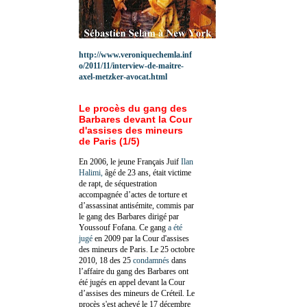
http://www.veroniquechemla.inf
o/2011/11/interview-de-maitre-
axel-metzker-avocat.html
Le procès du gang des
Barbares devant la Cour
d'assises des mineurs
de Paris (1/5)
En 2006, le jeune Français Juif
Ilan
Halimi,
âgé de 23 ans, était victime
de rapt, de séquestration
accompagnée d’actes de torture et
d’assassinat antisémite, commis par
le gang des Barbares dirigé par
Youssouf Fofana. Ce gang
a été
jugé
en 2009 par la Cour d'assises
des mineurs de Paris. Le 25 octobre
2010, 18 des 25
condamnés
dans
l’affaire du gang des Barbares ont
été jugés en appel devant la Cour
d’assises des mineurs de Créteil. Le
procès s'est achevé le 17 décembre