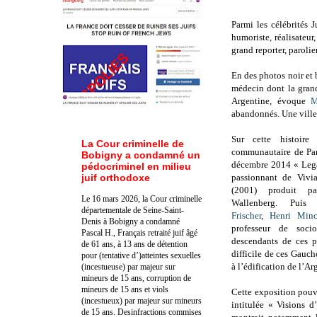
Parmi les célébrités 
humoriste, réalisateur
grand reporter, parolie
En des photos noir et b
médecin dont la grand
Argentine, évoque
M
abandonnés. Une ville
Sur cette histoire
La Cour criminelle de
communautaire de Pari
Bobigny a condamné un
décembre 2014 « Leg
pédocriminel en milieu
juif orthodoxe
passionnant de Vivi
(2001) produit p
Le 16 mars 2026, la Cour criminelle
Wallenberg. Puis 
départementale de Seine-Saint-
Frischer
,
Henri Minc
Denis à Bobigny a condamné
professeur de soci
Pascal H., Français retraité juif âgé
descendants de ces pi
de 61 ans, à 13 ans de détention
difficile de ces Gauch
pour (tentative d’)atteintes sexuelles
à l’édification de l’A
(incestueuse) par majeur sur
mineurs de 15 ans, corruption de
mineurs de 15 ans et viols
Cette exposition pouv
(incestueux) par majeur sur mineurs
intitulée « Visions 
de 15 ans. Des
infractions commises