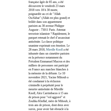
française âgée de 85 ans, a été
découverte le vendredi 23 mars
2018 vers 18 h 30 morte,
poignardée au cri de "Allah
OuAkbar" (Allah est plus grand) et
brûlée dans son appartement
parisien au 30 avenue Philippe
Auguste - 75011 Paris. Attentat
terroriste islamiste ? Rapidement, le
parquet retenait le chef d’assassinat
antisémite. La classe politique
unanime exprimait son émotion. Le
28 mars 2018,
Mireille Knoll
a été
inhumée dans un cimetière parisien
en la présence notamment du
Président Emmanuel Macron et des
milliers de personnes ont participé
en France aux marches blanches à
la mémoire de la défunte. Le 10
novembre 2021, Yacine Mihoub a
été condamné à la réclusion
criminelle à perpétuité pour le
meurtre antisémite de Mireille
Knoll, Alex Carrimbacus à 15 ans
de prison pour "vol aggravé" et
Zoulika Khellaf, mère de Mihoub, à
trois ans de prison, dont deux avec
sursis, pour avoir fait obstacle à la