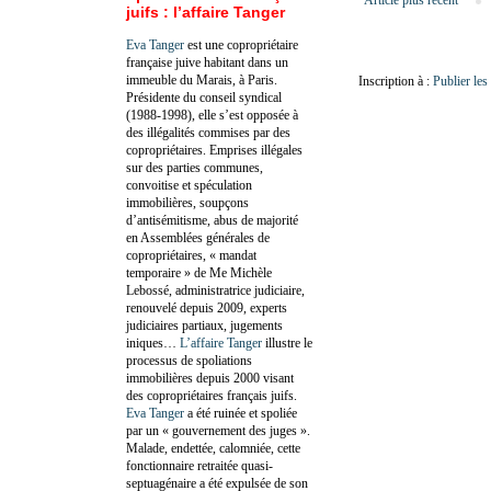
Article plus récent
juifs : l’affaire Tanger
Eva Tanger
est une copropriétaire
française juive habitant dans un
immeuble du Marais, à Paris.
Inscription à :
Publier le
Présidente du conseil syndical
(1988-1998), elle s’est opposée à
des illégalités commises par des
copropriétaires. Emprises illégales
sur des parties communes,
convoitise et spéculation
immobilières, soupçons
d’antisémitisme, abus de majorité
en Assemblées générales de
copropriétaires, « mandat
temporaire » de Me Michèle
Lebossé, administratrice judiciaire,
renouvelé depuis 2009, experts
judiciaires partiaux, jugements
iniques…
L’affaire Tanger
illustre le
processus de spoliations
immobilières depuis 2000 visant
des copropriétaires français juifs.
Eva Tanger
a été ruinée et spoliée
par un « gouvernement des juges ».
Malade, endettée, calomniée, cette
fonctionnaire retraitée quasi-
septuagénaire a été expulsée de son