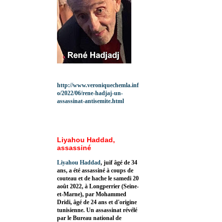
http://www.veroniquechemla.inf
o/2022/06/rene-hadjaj-un-
assassinat-antisemite.html
Liyahou Haddad,
assassiné
Liyahou Haddad
, juif âgé de 34
ans, a été assassiné à coups de
couteau et de hache le samedi 20
août 2022, à Longperrier (Seine-
et-Marne), par Mohammed
Dridi, âgé de 24 ans et d'origine
tunisienne. Un assassinat révélé
par le Bureau national de