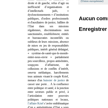
(Union européenne)
droite et de gauche, refus d’agir ou
inefficacité d’organisations et
d’intellectuels juifs, «
dysfonctionnements » d’institutions
Aucun comm
publiques, d'ordres professionnels
et d'auxiliaires de justice, faillites de
l’Etat dans ses missions
Enregistre
régaliennes, discriminations non
sanctionnées,
establishment
, entités
et bureaucraties incontrôlés ou
oublieux de leurs missions, absence
de mises en jeu de responsabilités
publiques, intérêt général dédaigné,
« système-de-santé-que-le-monde-
entier-nous-envie » partialement
peu sourcilleux, propos antisémites,
soupçons d’affairisme, de
collusions et de conflits d’intérêt,
omerta
médiatique, harcèlements
tous azimuts visant le couple Krief,
menace d'un
huissier de justice
de
casser une porte…
A la confluence
entre politique et santé, à la jonction
entre secteurs public et privé, à
l’articulation entre pouvoirs
politiques nationaux et locaux,
l’affaire Krief
s’avère emblématique
d’un « antisémitisme d’Etat » sous