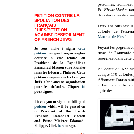
personnes, nomment 
Fe,
Kiryat Moshe,
nom
dans des terres donnée
PETITION CONTRE LA
SPOLIATION DES
FRANÇAIS
Deux ans plus tard l
JUIFS/PETITION
colonie de l'entre
AGAINST DESPOILMENT
Maurice de Hirsch
.
OF FRENCH JEWS
Fuyant les pogroms et 
Je vous invite à signer
cette
russe, de Roumanie e
pétition
bilingue français/anglais
destinée à être remise au
rejoignent dans cette c
Président de la République
Emmanuel Macron et au Premier
Au début du XXe sièc
ministre Edouard Philippe. Cette
compte 170 colonies j
pétition s'impose car les Français
Affrontant l’antisémit
Juifs n'ont aucune organisation
« Gauchos » Juifs s
pour les défendre. Cliquez
ici
agricoles.
pour signer.
I invite you to sign that bilingual
petition
which will be passed on
to President of the French
Republic
Emmanuel Macron
and Prime Minister
Edouard
Philippe
.
Click
here
to sign.