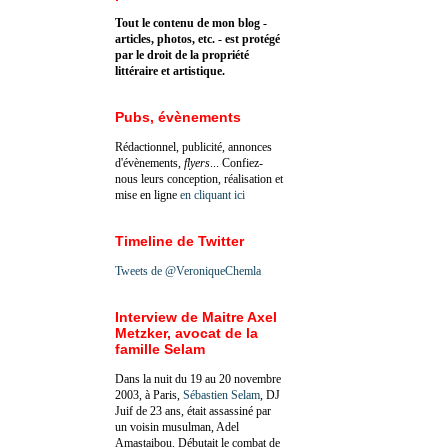
Tout le contenu de mon blog -
articles, photos, etc. - est protégé
par le droit de la propriété
littéraire et artistique.
Pubs, évènements
Rédactionnel, publicité, annonces
d'évènements,
flyers
... Confiez-
nous leurs conception, réalisation et
mise en ligne
en cliquant ici
Timeline de Twitter
Tweets de @VeroniqueChemla
Interview de Maitre Axel
Metzker, avocat de la
famille Selam
Dans la nuit du 19 au 20 novembre
2003, à Paris,
Sébastien Selam
, DJ
Juif de 23 ans, était assassiné par
un voisin musulman, Adel
Amastaibou. Débutait le combat de