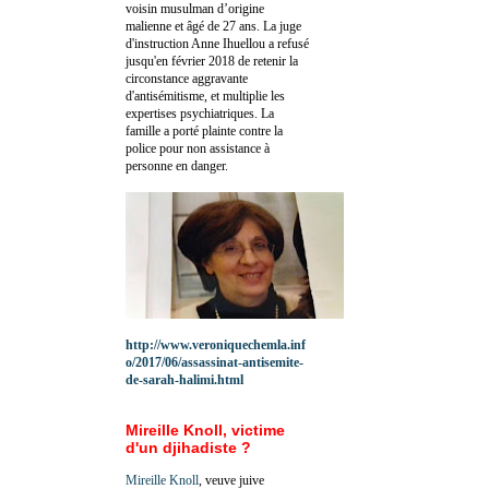
voisin musulman d’origine
malienne et âgé de 27 ans. La juge
d'instruction Anne Ihuellou a refusé
jusqu'en février 2018 de retenir la
circonstance aggravante
d'antisémitisme, et multiplie les
expertises psychiatriques. La
famille a porté plainte contre la
police pour non assistance à
personne en danger.
http://www.veroniquechemla.inf
o/2017/06/assassinat-antisemite-
de-sarah-halimi.html
Mireille Knoll, victime
d'un djihadiste ?
Mireille Knoll
, veuve juive