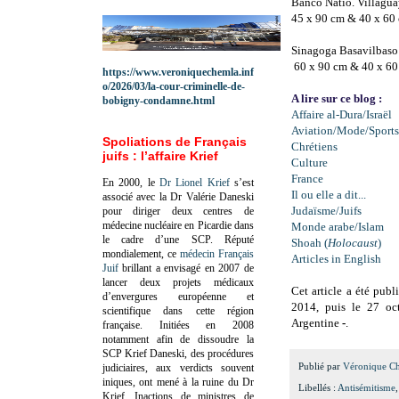
Banco Natio. Villagu
45 x 90 cm & 40 x 60
Sinagoga Basavilbaso
60 x 90 cm & 40 x 6
https://www.veroniquechemla.inf
o/2026/03/la-cour-criminelle-de-
A lire sur ce blog :
bobigny-condamne.html
Affaire al-Dura/Israël
Aviation/Mode/Sports
Spoliations de Français
Chrétiens
juifs : l’affaire Krief
Culture
France
En 2000, le
Dr Lionel Krief
s’est
Il ou elle a dit...
associé avec la Dr Valérie Daneski
Judaïsme/Juifs
pour diriger deux centres de
médecine nucléaire en Picardie dans
Monde arabe/Islam
le cadre d’une SCP.
Réputé
Shoah (
Holocaust
)
mondialement, ce
médecin Français
Articles in English
Juif
brillant a envisagé en 2007 de
lancer deux projets médicaux
Cet article a été pub
d’envergures européenne et
2014, puis le 27 oct
scientifique dans cette région
Argentine
-
.
française.
Initiées en 2008
notamment afin de dissoudre la
SCP Krief Daneski, des procédures
Publié par
Véronique C
judiciaires, aux verdicts souvent
iniques, ont mené à la ruine du Dr
Libellés :
Antisémitisme
Krief.
Inactions de ministres de