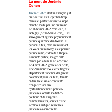
La mort de Jérémie
Cohen
Jérémie Cohen
était un Français juif
qui souffrait d'un léger handicap
mental et portait souvent sa kippa
blanche. Battu par une quinzaine.
Le 16 février 2022, vers 20 h, à
Bobigny (Seine-Saint-Denis), il est
sauvagement agressé physiquement
par une quinzaine d'individus. Il
parvient à fuir, mais en traversant
les voies du tramway, il est percuté
par une rame, et décède à l'hôpital.
L'enquête piétine, malgré celle
menée par la famille de la victime.
Le 4 avril 2022, grâce à ses twitts,
Eric Zemmour révèle cette tragédie.
Département francilien dangereux
notamment pour les Juifs, famille
endeuillée et isolée contrainte
d'enquêter face aux
dysfonctionnements politico-
judiciaires, omerta médiatico-
politique et de dirigeants
communautaires, soutien d'Eric
Zemmour critiqué, réticences
judiciaires à admettre les