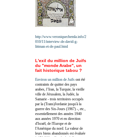
http://www.veroniquechemla.info/2
010/11/interview-de-david-g-
littman-et-de-paul.html
L'exil du million de Juifs
du "monde Arabe", un
fait historique tabou ?
Environ un million de Juifs
ont été
contraints de quitter des pays
arabes, l’Iran, la Turquie, la vieille
ville de Jérusalem, la Judée, la
Samarie - trois territoires occupés
par la (Trans)Jordanie jusqu'à la
guerre des Six-Jours (1967) -, etc.,
essentiellement des années 1940
aux années 1970 et en direction
d'Israël, de l'Europe et de
l'Amérique du nord. La valeur de
leurs biens abandonnés est évaluée