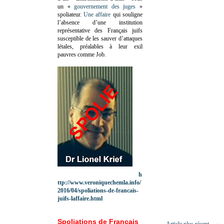
un «
gouvernement des juges
»
spoliateur.
Une affaire
qui souligne
l’absence d’une institution
représentative des Français juifs
susceptible de les sauver d’attaques
létales, préalables à leur exil
pauvres comme Job.
h
ttp://www.veroniquechemla.info/
2016/04/spoliations-de-francais-
juifs-laffaire.html
Spoliations de Français