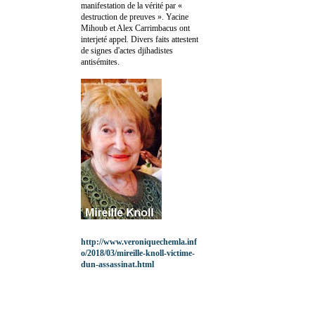
manifestation de la vérité par «
destruction de preuves ». Yacine
Mihoub et Alex Carrimbacus ont
interjeté appel. Divers faits attestent
de signes d'actes djihadistes
antisémites.
http://www.veroniquechemla.inf
o/2018/03/mireille-knoll-victime-
dun-assassinat.html