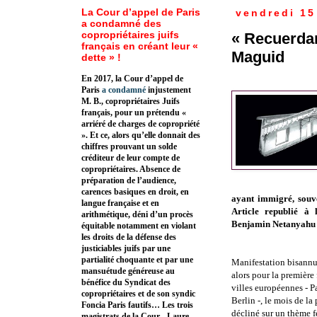
La Cour d’appel de Paris
vendredi 15
a condamné des
copropriétaires juifs
« Recuerda
français en créant leur «
Maguid
dette » !
En 2017, la Cour d’appel de
Paris
a condamné
injustement
M. B., copropriétaires Juifs
français, pour un prétendu «
arriéré de charges de copropriété
». Et ce, alors qu’elle donnait des
chiffres prouvant un solde
créditeur de leur compte de
copropriétaires. Absence de
préparation de l’audience,
carences basiques en droit, en
ayant immigré, souve
langue française et en
Article republié à
arithmétique, déni d’un procès
Benjamin Netanyahu e
équitable notamment en violant
les droits de la défense des
justiciables juifs par une
partialité choquante et par une
Manifestation
bisannu
mansuétude généreuse au
alors pour la première 
bénéfice du Syndicat des
villes européennes - Pa
copropriétaires et de son syndic
Berlin -, le mois de la
Foncia Paris fautifs… Les trois
décliné sur un thème f
magistrats de la Cour - Laure