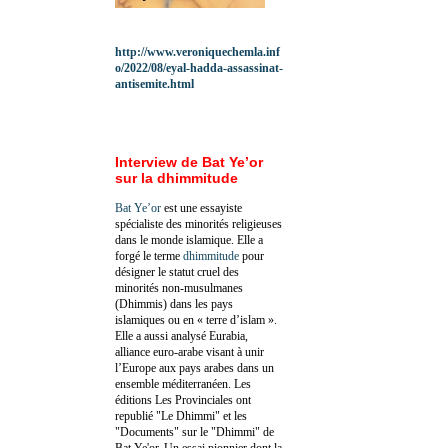
http://www.veroniquechemla.inf
o/2022/08/eyal-hadda-assassinat-
antisemite.html
Interview de Bat Ye’or
sur la dhimmitude
Bat Ye’or
est une essayiste
spécialiste des minorités religieuses
dans le monde islamique. Elle a
forgé le terme
dhimmitude
pour
désigner le statut cruel des
minorités non-musulmanes
(Dhimmis) dans les pays
islamiques ou en « terre d’islam ».
Elle a aussi analysé Eurabia,
alliance euro-arabe visant à unir
l’Europe aux pays arabes dans un
ensemble méditerranéen. Les
éditions Les Provinciales ont
republié "Le Dhimmi" et les
"Documents" sur le "Dhimmi" de
Bat Ye'or. Un essai pionnier dont la