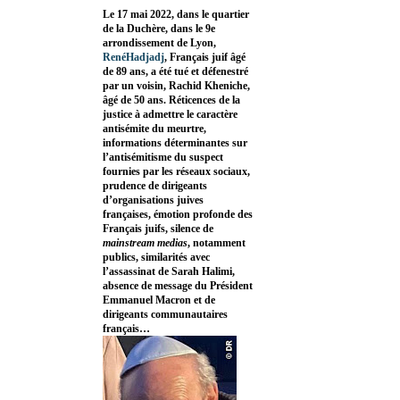
Le 17 mai 2022, dans le quartier
de la Duchère, dans le 9e
arrondissement de Lyon,
RenéHadjadj
, Français juif âgé
de 89 ans, a été tué et défenestré
par un voisin, Rachid Kheniche,
âgé de 50 ans. Réticences de la
justice à admettre le caractère
antisémite du meurtre,
informations déterminantes sur
l’antisémitisme du suspect
fournies par les réseaux sociaux,
prudence de dirigeants
d’organisations juives
françaises, émotion profonde des
Français juifs, silence de
mainstream medias
, notamment
publics, similarités avec
l’assassinat de Sarah Halimi,
absence de message du Président
Emmanuel Macron et de
dirigeants communautaires
français…