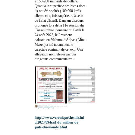
à 150-200 milliards de dollars.
Quant à la superficie des biens dont
ils ont été spoliés (100 000 km²),
elle est cinq fois supérieure à celle
de l'Etat d'Israël. Dans un discours
prononcé lors de la 11e session du
Conseil révolutionnaire du Fatah le
24 août 2023, le Président
palestinien Mahmoud Abbas (Abou
Mazen) a nié notamment le
caractère contraint de cet exil. Une
allégation non relevée par des
dirigeants communautaires.
http://www.veroniquechemla.inf
o/2023/09/lexil-du-million-de-
juifs-du-monde.html