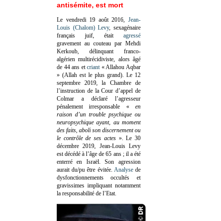
antisémite, est mort
Le vendredi 19 août 2016,
Jean-
Louis (Chalom) Levy
, sexagénaire
français juif, était
agressé
gravement au couteau par Mehdi
Kerkoub, délinquant franco-
algérien multirécidiviste, alors âgé
de 44 ans et
criant
« Allahou Aqbar
» (Allah est le plus grand). Le 12
septembre 2019, la Chambre de
l’instruction de la Cour d’appel de
Colmar a déclaré l’agresseur
pénalement irresponsable
«
en
raison d’un trouble psychique ou
neuropsychique ayant, au moment
des faits, aboli son discernement ou
le contrôle de ses actes
»
. Le 30
décembre 2019, Jean-Louis Levy
est décédé à l’âge de 65 ans ; il a été
enterré en Israël. Son agression
aurait du/pu être évitée.
Analyse
de
dysfonctionnements occultés et
gravissimes impliquant notamment
la responsabilité de l’Etat.