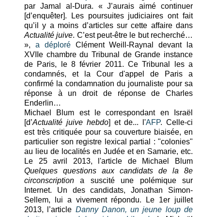
par Jamal al-Dura. « J’aurais aimé continuer
[d’enquêter]. Les poursuites judiciaires ont fait
qu’il y a moins d’articles sur cette affaire dans
Actualité juive
. C’est peut-être le but recherché…
»,
a déploré
Clément Weill-Raynal devant la
XVIIe chambre du Tribunal de Grande instance
de Paris, le 8 février 2011. Ce Tribunal les a
condamnés, et la Cour d'appel de Paris a
confirmé la condamnation du journaliste pour sa
réponse à un droit de réponse de Charles
Enderlin…
Michael Blum est le correspondant en Israël
[d’
Actualité juive hebdo
] et de... l'
AFP
. Celle-ci
est très critiquée pour sa couverture biaisée, en
particulier son registre lexical partial : "colonies"
au lieu de localités en Judée et en Samarie, etc.
Le 25 avril 2013, l'article de Michael Blum
Quelques questions aux candidats de la 8e
circonscription
a suscité une polémique sur
Internet. Un des candidats, Jonathan Simon-
Sellem, lui a vivement répondu. Le 1er juillet
2013, l’article
Danny Danon, un jeune loup de