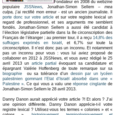
Fondateur en 2008 du webzine
populaire
JSSNews
, Jonathan-Simon Sellem –
mea
culpa,
j’ai rectifié mon erreur - est un ancien journaliste. Il
porte donc sur votre article
et sur votre registre lexical un
regard de professionnel, et ses arguments me semblent
fondés. Jonathan-Simon Sellem a aussi été candidat à
l’élection législative partielle dans la 8e circonscription des
Français de l’étranger ; au premier tour, il a reçu
14,8% des
suffrages exprimés en Israël
, et 6,7% sur toute la
circonscription. Il n’est donc pas un inconnu. Et notamment
pas un inconnu pour vous : vous lui aviez proposé de
collaborer en 2012 à JSSNews, et vous avez rédigé le 25
avril 2013 un
article partial
évoquant sa candidature et
épargnant Valérie Hoffenberg de toute remarque sur sa
biographie
ou sa tolérance d’un
dessin par un lycéen
palestinien gommant l’Etat d’Israël absorbé dans une «
Palestine »
. Ce qui vous a valu une
réponse cinglante
de
Jonathan-Simon Sellem le 28 avril 2013.
Danny Danon aurait apprécié votre article ?! Et alors ? J’ai
une opinion différente. Danny Danon apprécie-t-il votre
registre lexical ? Utilisez-vous les termes « colonies » et «
colons »,
historiquement, terminologiquement et