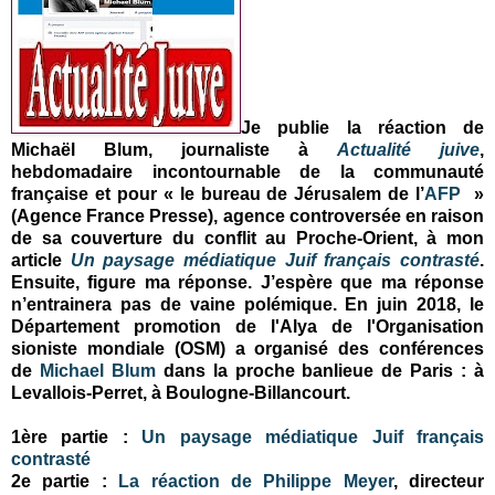
Je publie la réaction de
Michaël Blum, journaliste à
Actualité juive
,
hebdomadaire incontournable de la communauté
française et pour « le bureau de Jérusalem de l’
AFP
»
(Agence France Presse), agence controversée en raison
de sa couverture du conflit au Proche-Orient, à mon
article
Un paysage médiatique Juif français contrasté
.
Ensuite, figure ma réponse. J’espère que ma réponse
n’entrainera pas de vaine polémique.
En juin 2018, le
Département promotion de l'Alya de l'Organisation
sioniste mondiale (OSM) a organisé des conférences
de
Michael Blum
dans la proche banlieue de Paris : à
Levallois-Perret, à Boulogne-Billancourt.
1ère partie :
Un paysage médiatique Juif français
contrasté
2e partie :
La réaction de Philippe Meyer
, directeur