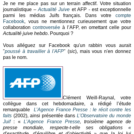
Je ne me place pas sur un terrain affectif. Votre situation
journalistique –
Actualité Juive
et AFP - est exceptionnelle
parmi les médias Juifs français. Dans votre
compte
Facebook
, vous ne mentionnez curieusement que votre
collaboration
controversée
à l’AFP, en omettant celle pour
Actualité juive hebdo
. Pourquoi ?
Vous alléguez sur Facebook qu'un rabbin vous aurait
"
poussé à travailler à l'AFP
" (
sic
), mais vous n'en donnez
pas le nom.
Clément Weill-Raynal, votre
collègue dans cet hebdomadaire, a rédigé l’étude
remarquable
L’Agence France Presse : le récit contre les
faits
(2002), ainsi présentée dans
L’Observatoire du monde
Juif
: «
L’Agence France Presse
, troisième agence de
presse mondiale, respecte-t-elle ses obligations «
d’exactitude, d’équilibre et d’objectivité » que la loi lui