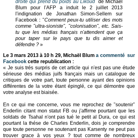
droite qui prend du poids au Likoud
de Michaël
Blum pour l'AFP a induit le 2 juillet 2013
l'indignation de Jonathan Simon-Sellem sur
Facebook : "
Comment peux-tu utiliser des mots
comme "ultra-sioniste", "colonisation", etc. Sais-
tu que les médias français n'attendent que ça
pour taper sur le pays que tu dis aimer et
défendre ?
»
Le 3 mars 2013 à 10 h 29, Michaël Blum
a commenté sur
Facebook
cette republication :
« Je suis trés surpris de cet article qui n'est pas une étude
sérieuse des médias juifs français mais un catalogue de
critiques de votre part, toute personne ayant des opinions
différentes de la votre étant épinglé, ce qui démontre que
votre analyse est biaisée.
En ce qui me concerne, vous me reprochez de "soutenir"
Enderlin citant mon statut FB ou j'affirme pourtant que les
soldats de Tsahal n'ont pas tué le petit al Dura, ce qui est
pourtant la thése de Charles Enderlin, dois je comprendre
que toute personne ne soutenant pas Karsenty ne peut pas
trouver grace à vos yeux ? tout comme de nombreux