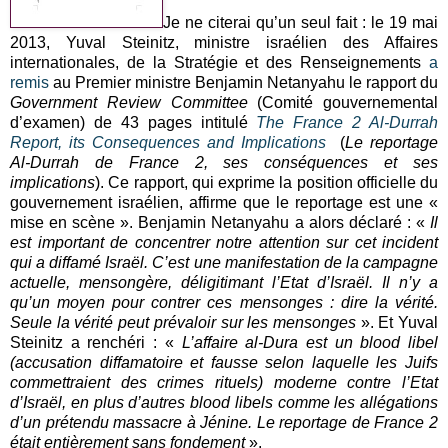
Je ne citerai qu’un seul fait : le 19 mai
2013, Yuval Steinitz, ministre israélien des Affaires
internationales, de la Stratégie et des Renseignements
a
remis
au Premier ministre Benjamin Netanyahu le rapport du
Government Review Committee
(Comité gouvernemental
d’examen) de 43 pages intitulé
The France 2 Al-Durrah
Report, its Consequences and Implications
(
Le reportage
Al-Durrah de France 2, ses conséquences et ses
implications
). Ce rapport, qui exprime la position officielle du
gouvernement israélien, affirme que le reportage est une «
mise en scène ». Benjamin Netanyahu a alors déclaré : «
Il
est important de concentrer notre attention sur cet incident
qui a diffamé Israël. C’est une manifestation de la campagne
actuelle, mensongère, déligitimant l’Etat d’Israël. Il n’y a
qu’un moyen pour contrer ces mensonges : dire la vérité.
Seule la vérité peut prévaloir sur les mensonges
». Et Yuval
Steinitz a renchéri : «
L’affaire al-Dura est un blood libel
(accusation diffamatoire et fausse selon laquelle les Juifs
commettraient des crimes rituels) moderne contre l’Etat
d’Israël, en plus d’autres blood libels comme les allégations
d’un prétendu massacre à Jénine. Le reportage de France 2
était entièrement sans fondement
».