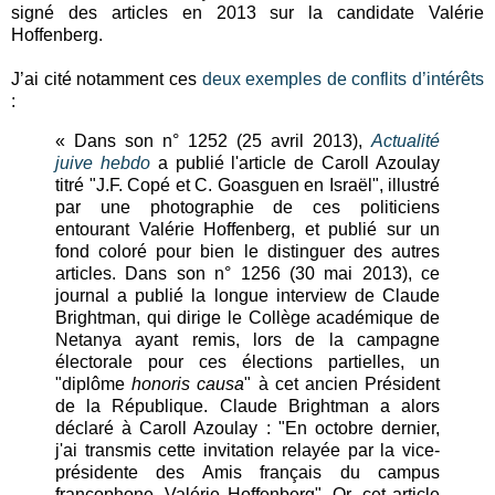
signé des articles en 2013 sur la candidate Valérie
Hoffenberg.
J’ai cité notamment ces
deux exemples de conflits d’intérêts
:
« Dans son n° 1252 (25 avril 2013),
Actualité
juive hebdo
a publié l'article de Caroll Azoulay
titré "J.F. Copé et C. Goasguen en Israël", illustré
par une photographie de ces politiciens
entourant Valérie Hoffenberg, et publié sur un
fond coloré pour bien le distinguer des autres
articles. Dans son n° 1256 (30 mai 2013), ce
journal a publié la longue interview de Claude
Brightman, qui dirige le Collège académique de
Netanya ayant remis, lors de la campagne
électorale pour ces élections partielles, un
"diplôme
honoris causa
" à cet ancien Président
de la République. Claude Brightman a alors
déclaré à Caroll Azoulay : "En octobre dernier,
j'ai transmis cette invitation relayée par la vice-
présidente des Amis français du campus
francophone, Valérie Hoffenberg". Or, cet article