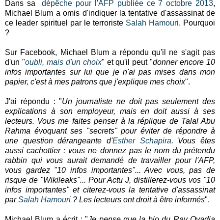
Dans sa
dépêche pour l'AFP publiée ce 7 octobre 2013
,
Michael Blum a omis d'indiquer la tentative d'assassinat de
ce leader spirituel par le terroriste
Salah Hamouri
. Pourquoi
?
Sur Facebook, Michael Blum a répondu qu'il ne s'agit pas
d'un "
oubli, mais d'un choix
" et qu'il peut "
donner encore 10
infos importantes sur lui que je n'ai pas mises dans mon
papier, c'est à mes patrons que j'explique mes choix
".
J'ai répondu : "
Un journaliste ne doit pas seulement des
explications à son employeur, mais en doit aussi à ses
lecteurs. Vous me faites penser à la réplique de Talal Abu
Rahma évoquant ses "secrets" pour éviter de répondre à
une question dérangeante d'
Esther Schapira
. Vous êtes
aussi cachottier : vous ne donnez pas le nom du prétendu
rabbin qui vous aurait demandé de travailler pour l'AFP,
vous gardez "10 infos importantes"... Avec vous, pas de
risque de "Wikileaks"... Pour Actu J, distillerez-vous vos "10
infos importantes" et citerez-vous la tentative d'assassinat
par
Salah Hamouri
? Les lecteurs ont droit à être informés
".
Michael Blum a écrit : "
Je pense que la bio du Rav Ovadia