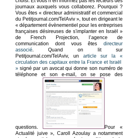
choisi. Et vous n’en informez pas les lecteurs des
journaux auxquels vous collaborez. Pourquoi ?
Vous êtes « directeur administratif et commercial
du Petitjournal.com/TelAviv », tout en dirigeant le
« département évènementiel pour les entreprises
françaises désireuses de s'implanter en Israël »
de French Projection, l’agence de
communication dont vous êtes
directeur
associé
. Quand on lit sur
Petitjournal.com/TelAviv, un
article sur la «
circulation des capitaux entre la France et Israël
»
signé par un avocat qui donne son numéro de
téléphone et son e-mail, on se pose des
questions.
Pour «
Actualité juive », Caroll Azoulay a notamment