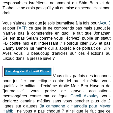
responsables israéliens, notamment du Shin Beth et de
Tsahal, je ne crois pas qu'il y ait eu mise en scéne, c'est mon
droit.
Vous n'aimez pas que je sois journaliste à la fois pour
Actu J
et pour l'
AFP
, ce que je ne comprends pas mais surtout je
n'arrive pas à comprendre en quoi le fait que Jonathan
Sellem (pas Selam comme vous l'écrivez) publie un statut
FB contre moi est interessant ? Pourqui citer JSS et pas
Danny Danon lui même qui a apprécié ce portrait de lui ?
Avez vous lu beaucoup d'articles sur ces élections au
Likoud dans la presse juive ?
Vous citez parfois des inconnus
pour justifier une critique contre tel ou tel média, vous
qualifiez le militant d'extrême droite Meir Ben Hayoun de
"journaliste", vous portez de graves accusations
mensongères contre ma collégue
Caroll Azoulay
, vous
dénigrez certains médias sans vous pencher plus de 2
lignes sur d'autres (
la campagne d’Hamodia pour Meyer
Habib
ne vous a pas choqué ? ainsi que le fait que ce