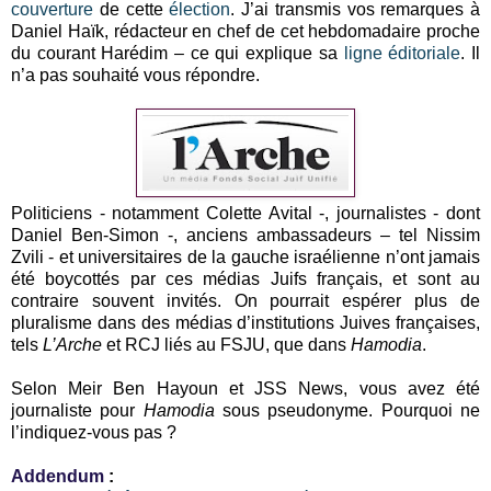
couverture
de cette
élection
. J’ai transmis vos remarques à
Daniel Haïk, rédacteur en chef de cet hebdomadaire proche
du courant Harédim – ce qui explique sa
ligne éditoriale
. Il
n’a pas souhaité vous répondre.
Politiciens - notamment Colette Avital -, journalistes - dont
Daniel Ben-Simon -, anciens ambassadeurs – tel Nissim
Zvili - et universitaires de la gauche israélienne n’ont jamais
été boycottés par ces médias Juifs français, et sont au
contraire souvent invités. On pourrait espérer plus de
pluralisme dans des médias d’institutions Juives françaises,
tels
L’Arche
et RCJ liés au FSJU, que dans
Hamodia
.
Selon Meir Ben Hayoun et JSS News, vous avez été
journaliste pour
Hamodia
sous pseudonyme. Pourquoi ne
l’indiquez-vous pas ?
Addendum
: