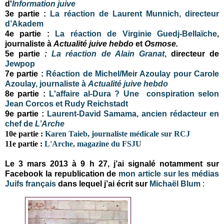
d'
Information juive
3e partie :
La réaction de Laurent Munnich, directeur
d’Akadem
4e partie :
La réaction de Virginie Guedj-Bellaïche
,
journaliste à
Actualité juive hebdo
et
Osmose.
5e partie
:
La réaction de Alain Granat
,
directeur de
Jewpop
7e partie :
Réaction de Michel/Meir Azoulay pour Carole
Azoulay, journaliste à
Actualité juive hebdo
8e partie :
L'affaire al-Dura ? Une conspiration selon
Jean Corcos et Rudy Reichstadt
9e partie :
Laurent-David Samama, ancien rédacteur en
chef de
L’Arche
10e partie :
Karen Taieb, journaliste médicale sur RCJ
11e partie :
L'Arche, magazine du FSJU
Le 3 mars 2013 à 9 h 27, j’ai signalé notamment sur
Facebook la republication de
mon article sur les médias
Juifs français
dans lequel j’ai écrit sur
Michaël Blum
: