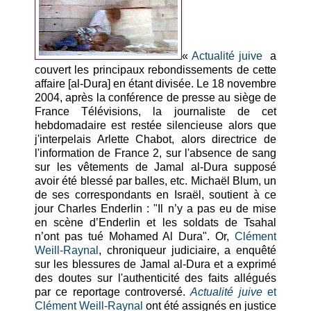
«
Actualité juive
a
couvert les principaux rebondissements de cette
affaire [al-Dura] en étant divisée. Le 18 novembre
2004, après la conférence de presse au siège de
France Télévisions, la journaliste de cet
hebdomadaire est restée silencieuse alors que
j'interpelais Arlette Chabot, alors directrice de
l'information de France 2, sur l'absence de sang
sur les vêtements de Jamal al-Dura supposé
avoir été blessé par balles, etc. Michaël Blum, un
de ses correspondants en Israël, soutient à ce
jour Charles Enderlin : "Il n’y a pas eu de mise
en scène d’Enderlin et les soldats de Tsahal
n’ont pas tué Mohamed Al Dura". Or,
Clément
Weill-Raynal
, chroniqueur judiciaire, a enquêté
sur les blessures de Jamal al-Dura et a exprimé
des doutes sur l'authenticité des faits allégués
par ce reportage controversé.
Actualité juive
et
Clément Weill-Raynal
ont été assignés en justice