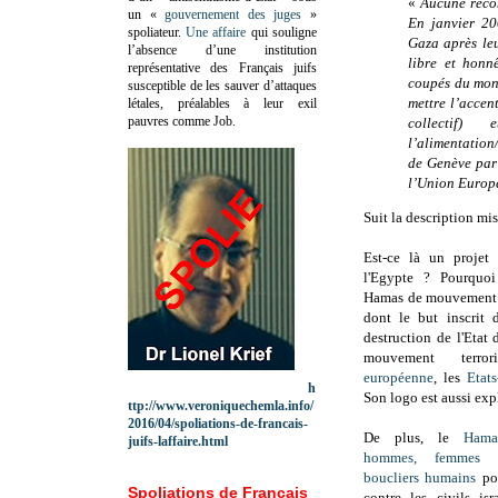
«
Aucune recon
un «
gouvernement des juges
»
En janvier 20
spoliateur.
Une affaire
qui souligne
Gaza après leu
l’absence d’une institution
libre et honn
représentative des Français juifs
coupés du mond
susceptible de les sauver d’attaques
mettre l’accen
létales, préalables à leur exil
pauvres comme Job.
collectif)
l’alimentation
de Genève par 
l’Union Europé
Suit la description mi
Est-ce là un projet
l'Egypte ? Pourquoi
Hamas de mouvement t
dont le but inscrit
destruction de l'Etat d
mouvement terro
européenne
, les
Etats
h
Son logo est aussi expl
ttp://www.veroniquechemla.info/
2016/04/spoliations-de-francais-
De plus, le
Hama
juifs-laffaire.html
hommes, femmes e
boucliers humains
pou
Spoliations de Français
contre les civils isr