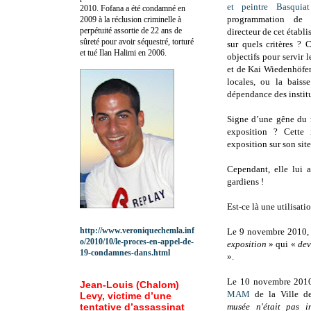
et peintre Basquiat
2010.
Fofana a été c
ondamné en
programmation de
2009 à la réclusion criminelle à
perpétuité assortie de 22 ans de
directeur de cet établ
sûreté pour avoir séquestré, torturé
sur quels critères ? C
et tué Ilan Halimi en 2006.
objectifs pour servir
et de Kai Wiedenhöfer
locales, ou la baiss
dépendance des institu
Signe d’une gêne du m
exposition ? Cette 
exposition sur son site
Cependant, elle lui a
gardiens !
Est-ce là une utilisati
http://www.veroniquechemla.inf
Le 9 novembre 2010
o/2010/10/le-proces-en-appel-de-
exposition
» qui «
dev
19-condamnes-dans.html
».
Le 10 novembre 2010,
Jean-Louis (Chalom)
MAM
de la Ville de
Levy, victime d’une
tentative d’assassinat
musée n'était pas i