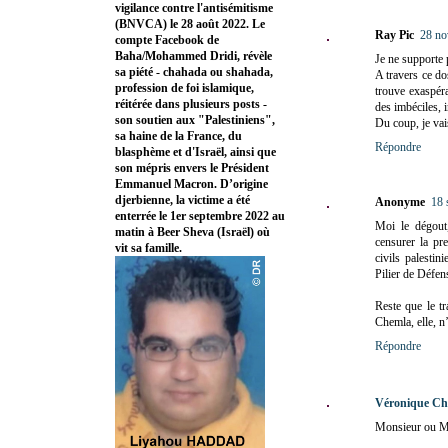
vigilance contre l'antisémitisme
(BNVCA) le 28 août 2022. Le
Ray Pic
28 no
compte Facebook de
Baha/Mohammed Dridi, révèle
Je ne supporte p
sa piété - chahada ou shahada,
A travers ce do
profession de foi islamique,
trouve exaspér
réitérée dans plusieurs posts -
des imbéciles, i
son soutien aux "Palestiniens",
Du coup, je vai
sa haine de la France, du
Répondre
blasphème et d'Israël, ainsi que
son mépris envers le Président
Emmanuel Macron. D’origine
djerbienne, la victime a été
Anonyme
18 
enterrée le 1er septembre 2022 au
Moi le dégout
matin à Beer Sheva (Israël) où
censurer la pr
vit sa famille.
civils palesti
Pilier de Défen
Reste que le t
Chemla, elle, n’
Répondre
Véronique Ch
Monsieur ou 