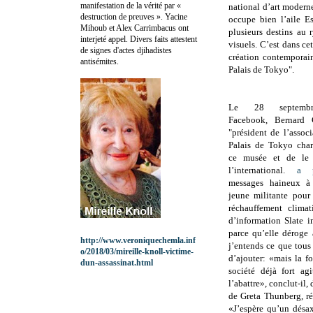
manifestation de la vérité par «
national d’art moderne
destruction de preuves ». Yacine
occupe bien l’aile E
Mihoub et Alex Carrimbacus ont
plusieurs destins au r
interjeté appel. Divers faits attestent
visuels. C’est dans ce
de signes d'actes djihadistes
création contemporain
antisémites.
Palais de Tokyo".
Le 28 septemb
Facebook,
Bernard 
"président de l’assoc
Palais de Tokyo cha
ce musée et de le 
l’international.
a p
messages haineux à 
jeune militante pour 
réchauffement clima
d’information Slate i
parce qu’elle déroge 
http://www.veroniquechemla.inf
j’entends ce que tous
o/2018/03/mireille-knoll-victime-
d’ajouter: «mais la f
dun-assassinat.html
société déjà fort ag
l’abattre», conclut-il
de Greta Thunberg, ré
«J’espère qu’un désax