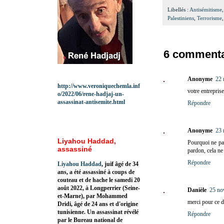
Libellés :
Antisémitisme
Palestiniens
,
Terrorisme
6 commenta
Anonyme
22 
http://www.veroniquechemla.inf
votre entrepris
o/2022/06/rene-hadjaj-un-
assassinat-antisemite.html
Répondre
Anonyme
23 
Liyahou Haddad,
Pourquoi ne pas
assassiné
pardon, cela ne 
Répondre
Liyahou Haddad
, juif âgé de 34
ans, a été assassiné à coups de
couteau et de hache le samedi 20
août 2022, à Longperrier (Seine-
Danièle
25 no
et-Marne), par Mohammed
merci pour ce d
Dridi, âgé de 24 ans et d'origine
tunisienne. Un assassinat révélé
Répondre
par le Bureau national de