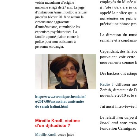
employés du Musée a i
voisin musulman d’origine
à l’abri derrière le 
malienne et âgé de 27 ans. La juge
d'instruction Anne Ihuellou a refusé
appelé la police qui a
jusqu'en février 2018 de retenir la
antisémites en public
circonstance aggravante
précisé une phrase pro
d'antisémitisme, et multiplie les
expertises psychiatriques. La
La direction du musé
famille a porté plainte contre la
semaine et a condamné 
police pour non assistance à
personne en danger.
Cependant, dès la réo
pouvaient voir cette
mouvements comme Eu
Des hackers ont attaqu
Radio J
diffusera mo
Zerbib, directeur de l
novembre 2010 et le 
http://www.veroniquechemla.inf
o/2017/06/assassinat-antisemite-
J'ai aussi interviewée
de-sarah-halimi.html
Le relatif
mea culpa
d
Mireille Knoll, victime
Israel and war cri
d'un djihadiste ?
Fondation Carmignac à 
Mireille Knoll
, veuve juive