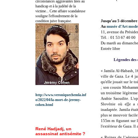
circonstances aggravantes liées au
handicap et à la judéité de la
victime... Cette affaire scandaleuse
souligne l'effondrement de la
Jusqu’au 5 décembre
condition juive française.
Au
musée d’Art moder
11, avenue du Préside
Tél. : 01 53 67 40 00
Du mardi au dimanche 
Entrée libre
Légendes des 
« Jamila Al-Habash, 16
ville de Gaza. Le 4 ja
qu'elle jouait sur le t
; son cousin Mohammed
un troisième légèrement
http://www.veroniquechemla.inf
Arabie Saoudite. L'op
o/2022/04/la-mort-de-jeremy-
Slovénie où e[[e a r
cohen.html
inadaptée. Jamila étai
plus se mouvoir facil
155m m figurant sur l
l'extérieur de Gaza. ll
René Hadjadj, un
assassinat antisémite ?
« Ruines de l’aéropor