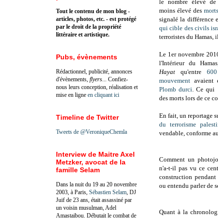
le nombre élevé de 
moins élevé des
morts
Tout le contenu de mon blog -
articles, photos, etc. - est protégé
signalé la différence 
par le droit de la propriété
qui cible des civils is
littéraire et artistique.
terroristes du Hamas, 
Le 1er novembre 201
Pubs, évènements
l'Intérieur du
Hamas
Rédactionnel, publicité, annonces
Hayat
qu'entre
600
d'évènements,
flyers
... Confiez-
mouvement
avaient
nous leurs conception, réalisation et
Plomb durci
. Ce qui 
mise en ligne
en cliquant ici
des morts lors de ce co
En fait, un reportage s
Timeline de Twitter
du terrorisme palesti
Tweets de @VeroniqueChemla
vendable, conforme au 
Interview de Maitre Axel
Comment un photojou
Metzker, avocat de la
n'a-t-il pas vu ce ce
famille Selam
construction pendant
Dans la nuit du 19 au 20 novembre
ou entendu parler de s
2003, à Paris,
Sébastien Selam
, DJ
Juif de 23 ans, était assassiné par
un voisin musulman, Adel
Quant à la chronolog
Amastaibou. Débutait le combat de