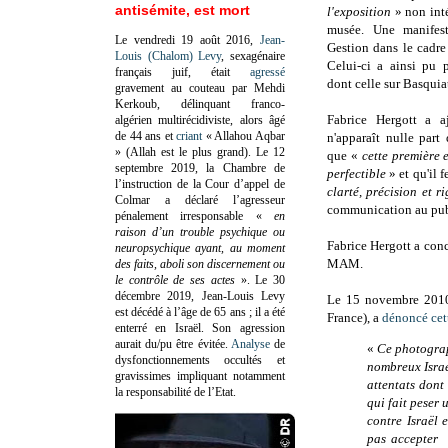
antisémite, est mort
l'exposition
» non int
musée. Une manifes
Le vendredi 19 août 2016,
Jean-
Gestion dans le cadr
Louis (Chalom) Levy
, sexagénaire
Celui-ci a ainsi pu p
français juif, était
agressé
dont celle sur Basquiat
gravement au couteau par Mehdi
Kerkoub, délinquant franco-
Fabrice Hergott a 
algérien multirécidiviste, alors âgé
de 44 ans et
criant
« Allahou Aqbar
n'apparaît nulle part
» (Allah est le plus grand). Le 12
que «
cette première 
septembre 2019, la Chambre de
perfectible
» et qu'il 
l’instruction de la Cour d’appel de
clarté, précision et 
Colmar a déclaré l’agresseur
communication au public
pénalement irresponsable
«
en
raison d’un trouble psychique ou
Fabrice Hergott a conc
neuropsychique ayant, au moment
MAM.
des faits, aboli son discernement ou
le contrôle de ses actes
»
. Le 30
décembre 2019, Jean-Louis Levy
Le 15 novembre 201
est décédé à l’âge de 65 ans ; il a été
France), a
dénoncé cet
enterré en Israël. Son agression
aurait du/pu être évitée.
Analyse
de
«
Ce photograp
dysfonctionnements occultés et
nombreux Israé
gravissimes impliquant notamment
attentats dont
la responsabilité de l’Etat.
qui fait peser 
contre Israël 
pas accepter 