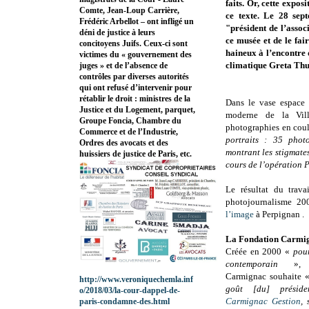
faits. Or, cette expo
Comte, Jean-Loup Carrière,
ce texte.
Le 28 sep
Frédéric Arbellot – ont infligé un
"président de l’asso
déni de justice à leurs
ce musée et de le fai
concitoyens Juifs. Ceux-ci sont
haineux à l’encontre 
victimes du « gouvernement des
climatique Greta Thun
juges » et de l’absence de
contrôles par diverses autorités
qui ont refusé d’intervenir pour
rétablir le droit : ministres de la
Dans le vase espace 
Justice et du Logement, parquet,
moderne de la Vill
Groupe Foncia, Chambre du
photographies en cou
Commerce et de l’Industrie,
portraits : 35 phot
Ordres des avocats et des
montrant les stigmate
huissiers de justice de Paris, etc.
cours de l’opération 
Le résultat du trav
photojournalisme 20
l’image
à Perpignan .
La Fondation Carmi
Créée en 2000 «
pou
contemporain
», l
Carmignac souhaite 
http://www.veroniquechemla.inf
goût
[du] préside
o/2018/03/la-cour-dappel-de-
Carmignac Gestion
, 
paris-condamne-des.html