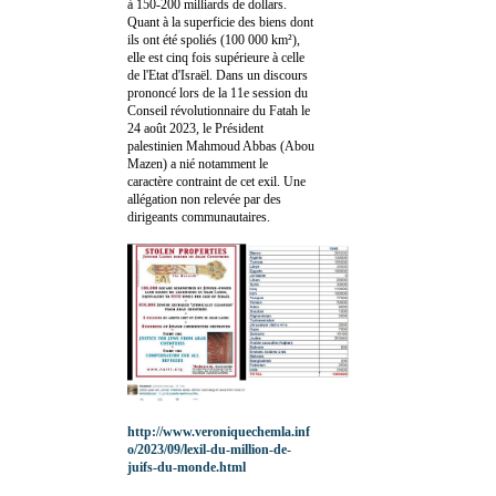
à 150-200 milliards de dollars.
Quant à la superficie des biens dont
ils ont été spoliés (100 000 km²),
elle est cinq fois supérieure à celle
de l'Etat d'Israël. Dans un discours
prononcé lors de la 11e session du
Conseil révolutionnaire du Fatah le
24 août 2023, le Président
palestinien Mahmoud Abbas (Abou
Mazen) a nié notamment le
caractère contraint de cet exil. Une
allégation non relevée par des
dirigeants communautaires.
http://www.veroniquechemla.inf
o/2023/09/lexil-du-million-de-
juifs-du-monde.html