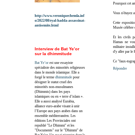
Pourquoi cet a
Vous n'étayez a
http://www.veroniquechemla.inf
o/2022/08/eyal-hadda-assassinat-
Cette expositio
antisemite.html
Musée célèbre 
Et les civils 
Hamas ne vous
militaire insta
Interview de Bat Ye’or
d'y aller par le
sur la dhimmitude
Ce "faux-tograp
Bat Ye’or
est une essayiste
spécialiste des minorités religieuses
Répondre
dans le monde islamique. Elle a
forgé le terme
dhimmitude
pour
désigner le statut cruel des
minorités non-musulmanes
(Dhimmis) dans les pays
islamiques ou en « terre d’islam ».
Elle a aussi analysé Eurabia,
alliance euro-arabe visant à unir
l’Europe aux pays arabes dans un
ensemble méditerranéen. Les
éditions Les Provinciales ont
republié "Le Dhimmi" et les
"Documents" sur le "Dhimmi" de
Bat Ye'or. Un essai pionnier dont la