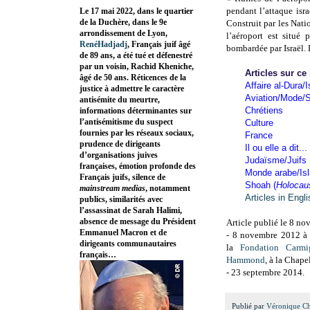
pendant l’attaque isr
Le 17 mai 2022, dans le quartier
de la Duchère, dans le 9e
Construit par les Nat
arrondissement de Lyon,
l’aéroport est situé 
RenéHadjadj
, Français juif âgé
bombardée par Israël.
de 89 ans, a été tué et défenestré
par un voisin, Rachid Kheniche,
Articles sur ce
âgé de 50 ans. Réticences de la
Affaire al-Dura/I
justice à admettre le caractère
Aviation/Mode/S
antisémite du meurtre,
Chrétiens
informations déterminantes sur
l’antisémitisme du suspect
Culture
fournies par les réseaux sociaux,
France
prudence de dirigeants
Il ou elle a dit...
d’organisations juives
Judaïsme/Juifs
françaises, émotion profonde des
Monde arabe/Is
Français juifs, silence de
Shoah (
Holocau
mainstream medias
, notamment
Articles in Engl
publics, similarités avec
l’assassinat de Sarah Halimi,
absence de message du Président
Article publié le 8 no
Emmanuel Macron et de
- 8 novembre 2012
à
dirigeants communautaires
la
Fondation Carmi
français…
Hammond
, à la Chape
- 23 septembre 2014.
Publié par
Véronique C