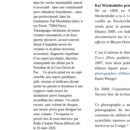
dans les cercles intrafamilial, amical
Kai Wiedenhöfer pri
et associatif - dans une communauté
Né en 1966 en Al
juive orthodoxe francilienne -, ainsi
Wiedenhöfer a lu à 14
que professionnel, dans les
conflit au Proche-Or
Institutions Yad Mordekhaï (alors 4
rue Pavée, 75004 Paris).
rendu pour la premi
Témoignages déchirants de jeunes
Depuis 1989, cet Ar
victimes traumatisées et de leurs
documentaire sur le c
parents éprouvés, accusé souvent
affecte le Moyen-Orie
dénué d’empathie envers les
victimes et en pleine inversion
C’est d’ailleurs le thè
accusatoire, diagnostic inquiétant
Peace
(Paix parfaite
d’un expert psychiatre, direction
2007, tous deux pub
remarquable des débats par le
Président de la Cour David de
éditeur réputé pour
Pas… Un procès pénal sur un sujet
photographes célèbre
sensible, aux enjeux juridiques,
Karin Wenger.
juifs, moraux et médicaux devant
inciter les parents et donateurs à une
En 2008, l’expositi
exigence vitale envers les
Society Inst. de la fo
institutions juives françaises
accueillant des enfants. Cet article
Ce photographe a aus
recourt, sans volonté de choquer,
aux termes précis pour désigner les
photographie du mon
actes commis. J’évoquerai ce
centaines de milliers d
procès lors de mon interview par
ayatollahs iraniens o
Radio Chalom Nitsan diffusée dès
morts) ou au Congo ?
le 26 mars 2026.