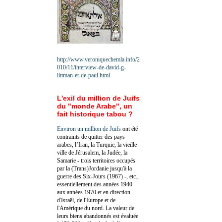
http://www.veroniquechemla.info/2
010/11/interview-de-david-g-
littman-et-de-paul.html
L'exil du million de Juifs
du "monde Arabe", un
fait historique tabou ?
Environ un million de Juifs
ont été
contraints de quitter des pays
arabes, l’Iran, la Turquie, la vieille
ville de Jérusalem, la Judée, la
Samarie - trois territoires occupés
par la (Trans)Jordanie jusqu'à la
guerre des Six-Jours (1967) -, etc.,
essentiellement des années 1940
aux années 1970 et en direction
d'Israël, de l'Europe et de
l'Amérique du nord. La valeur de
leurs biens abandonnés est évaluée