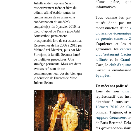
d’une pièce, qu
Juliette et de Stéphane Selam,
informatives !
respectivement mère et frère du
défunt, afin d’établir toutes les
circonstances de ce crime et la
Tout comme les pho
condamnation du ou d(es)
musée dont pas u
coupable(s). Le 5 janvier 2010, la
reconstruction d'une
Cour d’appel de Paris a jugé Adel
croissance économiq
Amastaibou pénalement
au premier semestre 
irresponsable lors de cet assassinat.
l’opulence et les 
Représentée de fin 2006 à 2013 par
gazaouies, les
centre
Maître Axel Metzker, puis par Me
club/restaurant Cactu
Portejoie, la famille Selam a lancé
de multiples procédures. Une
raffinée
et le
Grand
stratégie pertinente. Mais ces deux
Gaza, le
club d'équita
avocats refusent de me
Gazaouis envahissan
communiquer leur dossier bien que
équipées
...
je bénéficie de l'accord de Mme
Juliette Selam.
Un mécénat politisé
Lors de son
dîne
représentatif des ins
distribué à tous ses
13/mars 2010
de
Co
Shmuel Trigano, et i
rapport Goldstone
, n
de Paris Bertrand Del
les graves conclusion