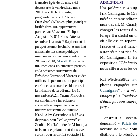
ADDENDUM
française âgée de 85 ans, a été
découverte le vendredi 23 mars
Une polémique a surg
2018 vers 18 h 30 morte,
Prix Carmignac le 15 s
poignardée au cri de "Allah
mécène-commanditaire
OuAkbar" (Allah est plus grand) et
mon travail, M. Carmi
brûlée dans son appartement
changer les textes d
parisien au 30 avenue Philippe
lorsqu’il a choisi un 
Auguste - 75011 Paris. Attentat
où elle est en reporta
terroriste islamiste ? Rapidement, le
France et non d’Iran. 
parquet retenait le chef d’assassinat
antisémite. La classe politique
autorités n’ont rien à 
unanime exprimait son émotion. Le
M. Carmignac, il éta
28 mars 2018,
Mireille Knoll
a été
exposition “Génératio
inhumée dans un cimetière parisien
nous aille à tous les de
en la présence notamment du
Président Emmanuel Macron et des
Kai Wiedenhöfer, "
av
milliers de personnes ont participé
photos engagées sur
en France aux marches blanches à
Carmignac
"
: «
Il m'
la mémoire de la défunte. Le 10
novembre 2021, Yacine Mihoub a
images plus “positiv
été condamné à la réclusion
n'étais pas son emplo
criminelle à perpétuité pour le
jury
».
meurtre antisémite de Mireille
Knoll, Alex Carrimbacus à 15 ans
"Construit à l’occas
de prison pour "vol aggravé" et
dénommé «
Palais d
Zoulika Khellaf, mère de Mihoub, à
avenue de New York)
trois ans de prison, dont deux avec
distincts : le Musée 
sursis, pour avoir fait obstacle à la