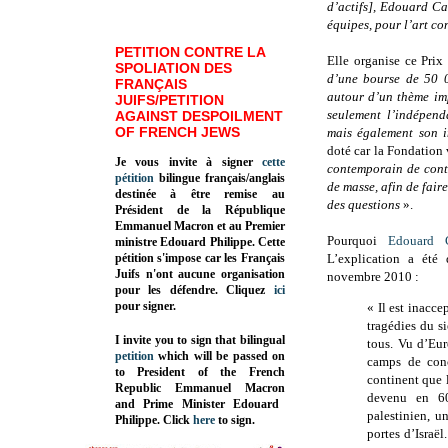
d’actifs], Edouard Ca
équipes, pour l’art c
PETITION CONTRE LA
Elle organise ce Pri
SPOLIATION DES
d’une bourse de 50 0
FRANÇAIS
autour d’un thème im
JUIFS/PETITION
seulement l’indépend
AGAINST DESPOILMENT
OF FRENCH JEWS
mais également son i
doté car la Fondation
Je vous invite à signer
cette
contemporain de conti
pétition
bilingue français/anglais
de masse, afin de fair
destinée à être remise au
des questions
».
Président de la République
Emmanuel Macron et au Premier
Pourquoi
Edouard 
ministre Edouard Philippe. Cette
pétition s'impose car les Français
L’explication a été 
Juifs n'ont aucune organisation
novembre 2010 :
pour les défendre. Cliquez
ici
pour signer.
« Il est inacce
tragédies du s
I invite you to sign that bilingual
tous. Vu d’Eur
petition
which will be passed on
camps de conc
to President of the French
continent que l
Republic
Emmanuel Macron
devenu en 60 
and Prime Minister
Edouard
palestinien, u
Philippe
.
Click
here
to sign.
portes d’Israël