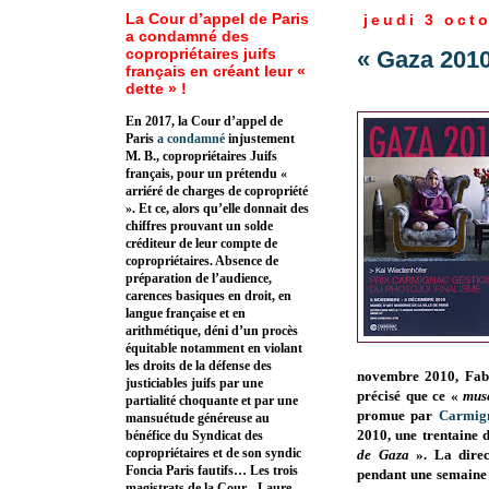
La Cour d’appel de Paris
jeudi 3 oct
a condamné des
copropriétaires juifs
« Gaza 2010
français en créant leur «
dette » !
En 2017, la Cour d’appel de
Paris
a condamné
injustement
M. B., copropriétaires Juifs
français, pour un prétendu «
arriéré de charges de copropriété
». Et ce, alors qu’elle donnait des
chiffres prouvant un solde
créditeur de leur compte de
copropriétaires. Absence de
préparation de l’audience,
carences basiques en droit, en
langue française et en
arithmétique, déni d’un procès
équitable notamment en violant
les droits de la défense des
novembre 2010, Fabr
justiciables juifs par une
précisé que ce «
musé
partialité choquante et par une
promue par
Carmig
mansuétude généreuse au
2010, une trentaine d
bénéfice du Syndicat des
copropriétaires et de son syndic
de Gaza
». La dire
Foncia Paris fautifs… Les trois
pendant une semaine 
magistrats de la Cour - Laure