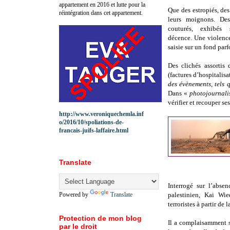
appartement en 2016 et lutte pour la
Que des estropiés, de
réintégration dans cet appartement.
leurs moignons. Des 
couturés, exhibés
décence. Une violence
saisie sur un fond parf
Des clichés assortis 
(factures d’hospitalisa
des évènements, tels 
Dans «
photojournali
vérifier et recouper s
http://www.veroniquechemla.inf
o/2016/10/spoliations-de-
francais-juifs-laffaire.html
Translate
Interrogé sur l’abse
Powered by
Translate
palestinien, Kai Wi
terroristes à partir de
Protection de mon blog
Il a complaisamment s
par le droit