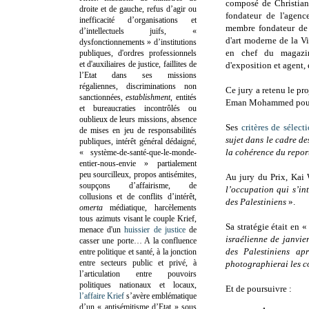
composé de Christian 
droite et de gauche, refus d’agir ou
fondateur de l'agenc
inefficacité d’organisations et
membre fondateur de 
d’intellectuels juifs, «
d'art moderne de la Vi
dysfonctionnements » d’institutions
en chef du magaz
publiques, d'ordres professionnels
et d'auxiliaires de justice, faillites de
d'exposition et agent,
l’Etat dans ses missions
régaliennes, discriminations non
Ce jury a retenu le pr
sanctionnées,
establishment
, entités
Eman Mohammed pour s
et bureaucraties incontrôlés ou
oublieux de leurs missions, absence
Ses
critères de sélect
de mises en jeu de responsabilités
sujet dans le cadre de
publiques, intérêt général dédaigné,
la cohérence du report
« système-de-santé-que-le-monde-
entier-nous-envie » partialement
peu sourcilleux, propos antisémites,
Au jury du Prix, Kai 
soupçons d’affairisme, de
l’occupation qui s’int
collusions et de conflits d’intérêt,
des Palestiniens
».
omerta
médiatique, harcèlements
tous azimuts visant le couple Krief,
Sa stratégie était en 
menace d'un
huissier de justice
de
israélienne de janvie
casser une porte…
A la confluence
des Palestiniens ap
entre politique et santé, à la jonction
entre secteurs public et privé, à
photographierai les c
l’articulation entre pouvoirs
politiques nationaux et locaux,
Et de poursuivre :
l’affaire Krief
s’avère emblématique
d’un « antisémitisme d’Etat » sous