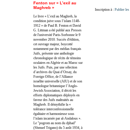
Fenton sur « L’exil au
Maghreb »
Inscription à :
Publier le
Le livre « L’exil au Maghreb, la
condition juive sous l’islam 1148-
1912 » de Paul B. Fenton et David
G. Littman a été publié aux Presses
de l'université Paris-Sorbonne le 9
novembre 2010. Succès d'édition,
cet ouvrage majeur, boycotté
notamment par des médias français
Juifs, présente une anthologie
chronologique de récits de témoins
oculaires en Algérie et au Maroc sur
les Juifs. Puis, par une sélection
d’archives du Quai d’Orsay, du
Foreign Office, de l’Alliance
israélite universelle (AIU) et de son
homologue britannique l’Anglo-
Jewish Association, il décrit les
efforts diplomatiques déployés en
faveur des Juifs maltraités au
Maghreb. Il démythifie la «
tolérance interconfessionnelle
égalitaire et harmonieuse sous
l’islam incarnée par al-Andalous ».
Le "pogrom au nom du djihad"
(Shmuel Trigano) du 5 août 1934, à