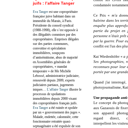
juifs : l’affaire Tanger
condamnée notammen
Eva Tanger
est une copropriétaire
Ce Prix «
m’a donné
française juive habitant dans un
haleine dans les terr
immeuble du Marais, à Paris.
Présidente du conseil syndical
enquête plus approfo
(1988-1998), elle s’est opposée à
partie du projet en
des illégalités commises par des
personne n’était prêt
copropriétaires. Emprises illégales
par la guerre. Pour eu
sur des parties communes,
conflit est l'un des pl
convoitise et spéculation
immobilières, soupçons
Kai Wiedenhöfer «
a 
d’antisémitisme, abus de majorité
Ses photographies, 
en Assemblées générales de
copropriétaires, « mandat
reconnues pour leur é
temporaire » de Me Michèle
portée par une grande
Lebossé, administratrice judiciaire,
renouvelé depuis 2009, experts
Quand j'ai interrogé,
judiciaires partiaux, jugements
photojournalisme, Kai
iniques…
L’affaire Tanger
illustre le
processus de spoliations
Une propagande anti-
immobilières depuis 2000 visant
Le concept du photo
des copropriétaires français juifs.
Eva Tanger
a été ruinée et spoliée
aux Gazaouis de fixer 
par un « gouvernement des juges ».
son appareil photog
Malade, endettée, calomniée, cette
regard direct, c
fonctionnaire retraitée quasi-
interpellent les visite
septuagénaire a été expulsée de son