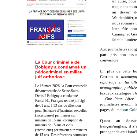
un autre, pour
nue, dans tout
au devoir d
Waidenhöfer, m
nous sommes to
leur rôle pou
Carmignac Gest
faire la lumièr
Aux journalistes indi
parti pris non assu
convaincre.
La Cour criminelle de
Bobigny a condamné un
En plus de cette bo
pédocriminel en milieu
juif orthodoxe
Gestion «
accompa
reportage en lui off
Le 16 mars 2026, la Cour criminelle
monographie, publiée 
départementale de Seine-Saint-
luxueux catalogue
Th
Denis à Bobigny a condamné
– One Year After
Pascal H., Français retraité juif âgé
journalistes avec… l
de 61 ans, à 13 ans de détention
pages, du
rapport Gol
pour (tentative d’)atteintes sexuelles
(incestueuse) par majeur sur
mineurs de 15 ans, corruption de
Quant au dossie
mineurs de 15 ans et viols
français/anglais, il 
(incestueux) par majeur sur mineurs
propagande anti-israél
de 15 ans. Des
infractions commises