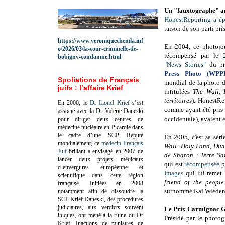
Un "fauxtographe" an
HonestReporting
a é
raison de son parti pris
https://www.veroniquechemla.inf
En 2004, ce photojou
o/2026/03/la-cour-criminelle-de-
récompensé par le
bobigny-condamne.html
"News Stories"
du pr
Press Photo (WPP
Spoliations de Français
mondial de la photo d
juifs : l’affaire Krief
intitulées
The Wall, I
territoires
). HonestRe
En 2000, le
Dr Lionel Krief
s’est
comme ayant été pris e
associé avec la Dr Valérie Daneski
occidentale), avaient e
pour diriger deux centres de
médecine nucléaire en Picardie dans
le cadre d’une SCP.
Réputé
En 2005, c'est sa séri
mondialement, ce
médecin Français
Wall: Holy Land, Div
Juif
brillant a envisagé en 2007 de
de Sharon : Terre Sai
lancer deux projets médicaux
qui est
récompensée
p
d’envergures européenne et
Images
qui lui remet
scientifique dans cette région
friend of the peopl
française.
Initiées en 2008
surnommé Kai Wieden
notamment afin de dissoudre la
SCP Krief Daneski, des procédures
judiciaires, aux verdicts souvent
Le Prix Carmignac G
iniques, ont mené à la ruine du Dr
Présidé par le photog
Krief.
Inactions de ministres de