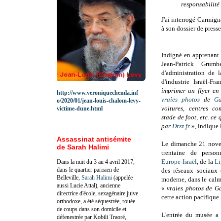
responsabilité 
J'ai interrogé Carmign
à son dossier de pres
Indigné en apprenant l
Jean-Patrick Grum
d'administration de
d'industrie Israël-Fr
imprimer un flyer en
http://www.veroniquechemla.inf
vraies photos
de
Ga
o/2020/01/jean-louis-chalom-levy-
voitures, centres c
victime-dune.html
stade de foot, etc. ce 
par
Drzz.fr
», indique l
Assassinat antisémite
Le dimanche 21 nove
de Sarah Halimi
trentaine de person
Europe-Israël
, de la
Li
Dans la nuit du 3 au 4 avril 2017,
dans le quartier parisien de
des réseaux sociaux 
Belleville,
Sarah Halimi
(appelée
moderne, dans le cal
aussi Lucie Attal), ancienne
«
vraies photos de 
directrice d'école, sexagénaire juive
cette action pacifique.
orthodoxe, a été séquestrée, rouée
de coups dans son domicile et
L'entrée du musée a é
défenestrée par Kobili Traoré,