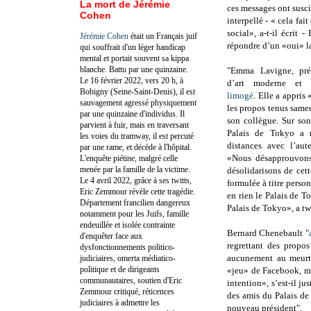
La mort de Jérémie
ces messages ont susci
Cohen
interpellé - « cela fa
social», a-t-il écrit
Jérémie Cohen
était un Français juif
répondre d’un «oui» l
qui souffrait d'un léger handicap
mental et portait souvent sa kippa
blanche. Battu par une quinzaine.
"Emma Lavigne, pré
Le 16 février 2022, vers 20 h, à
d’art moderne et 
Bobigny (Seine-Saint-Denis), il est
limogé
. Elle a appris
sauvagement agressé physiquement
les propos tenus same
par une quinzaine d'individus. Il
son collègue.
Sur son
parvient à fuir, mais en traversant
Palais de Tokyo a n
les voies du tramway, il est percuté
distances avec l’aut
par une rame, et décède à l'hôpital.
«Nous désapprouvons
L'enquête piétine, malgré celle
menée par la famille de la victime.
désolidarisons de cett
Le 4 avril 2022, grâce à ses twitts,
formulée à titre perso
Eric Zemmour révèle cette tragédie.
en rien le Palais de 
Département francilien dangereux
Palais de Tokyo», a tw
notamment pour les Juifs, famille
endeuillée et isolée contrainte
Bernard Chenebault "
d'enquêter face aux
regrettant des propos
dysfonctionnements politico-
aucunement au meurtr
judiciaires, omerta médiatico-
politique et de dirigeants
«jeu» de Facebook, m
communautaires, soutien d'Eric
intention», s’est-il ju
Zemmour critiqué, réticences
des amis du Palais de
judiciaires à admettre les
nouveau président".