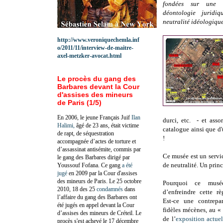
fondées sur une 
déontologie juridi
neutralité idéologiqu
http://www.veroniquechemla.inf
o/2011/11/interview-de-maitre-
axel-metzker-avocat.html
Le procès du gang des
Barbares devant la Cour
d'assises des mineurs
de Paris (1/5)
En 2006, le jeune Français Juif
Ilan
durci, etc. - et asso
Halimi,
âgé de 23 ans, était victime
catalogue ainsi que d
de rapt, de séquestration
!
accompagnée d’actes de torture et
d’assassinat antisémite, commis par
Ce musée est un servic
le gang des Barbares dirigé par
de neutralité. Un princ
Youssouf Fofana. Ce gang
a été
jugé
en 2009 par la Cour d'assises
des mineurs de Paris. Le 25 octobre
Pourquoi ce musée
2010, 18 des 25
condamnés
dans
d’enfreindre cette r
l’affaire du gang des Barbares ont
Est-ce une contrepa
été jugés en appel devant la Cour
fidèles mécènes, au «
d’assises des mineurs de Créteil. Le
de l’
exposition actuell
procès s'est achevé le 17 décembre