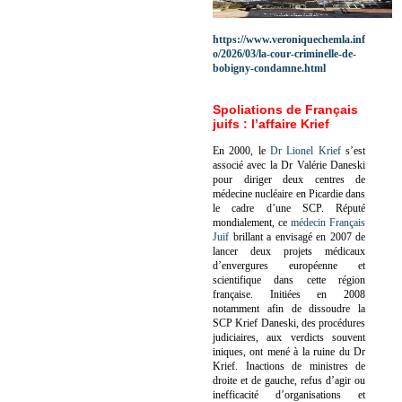
https://www.veroniquechemla.inf
o/2026/03/la-cour-criminelle-de-
bobigny-condamne.html
Spoliations de Français
juifs : l’affaire Krief
En 2000, le
Dr Lionel Krief
s’est
associé avec la Dr Valérie Daneski
pour diriger deux centres de
médecine nucléaire en Picardie dans
le cadre d’une SCP.
Réputé
mondialement, ce
médecin Français
Juif
brillant a envisagé en 2007 de
lancer deux projets médicaux
d’envergures européenne et
scientifique dans cette région
française.
Initiées en 2008
notamment afin de dissoudre la
SCP Krief Daneski, des procédures
judiciaires, aux verdicts souvent
iniques, ont mené à la ruine du Dr
Krief.
Inactions de ministres de
droite et de gauche, refus d’agir ou
inefficacité d’organisations et