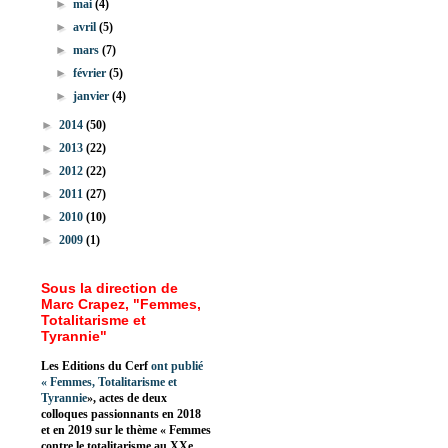
►
mai
(4)
►
avril
(5)
►
mars
(7)
►
février
(5)
►
janvier
(4)
►
2014
(50)
►
2013
(22)
►
2012
(22)
►
2011
(27)
►
2010
(10)
►
2009
(1)
Sous la direction de
Marc Crapez, "Femmes,
Totalitarisme et
Tyrannie"
Les Editions du Cerf
ont publié
«
Femmes, Totalitarisme et
Tyrannie
», actes de deux
colloques passionnants en 2018
et en 2019 sur le thème « Femmes
contre le totalitarisme au XXe