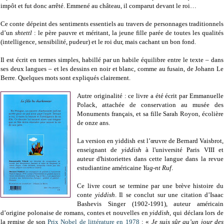
impôt et fut donc arrêté. Emmené au château, il comparut devant le roi…
Ce conte dépeint des sentiments essentiels au travers de personnages traditionnels
d’un
shtettl
: le père pauvre et méritant, la jeune fille parée de toutes les qualités
(intelligence, sensibilité, pudeur) et le roi dur, mais cachant un bon fond.
Il est écrit en termes simples, habillé par un habile équilibre entre le texte – dans
ses deux langues – et les dessins en noir et blanc, comme au fusain, de Johann Le
Berre. Quelques mots sont expliqués clairement.
Autre originalité : ce livre a été écrit par Emmanuelle
Polack, attachée de conservation au musée des
Monuments français, et sa fille Sarah Royon, écolière
de onze ans.
La version en yiddish est l’œuvre de Bernard Vaisbrot,
enseignant de
yiddish
à l'université Paris VIII et
auteur d'historiettes dans cette langue dans la revue
estudiantine américaine
Yug-nt Ruf
.
Ce livre court se termine par une brève histoire du
conte
yiddish
. Il se conclut sur une citation d’Isaac
Bashevis Singer (1902-1991), auteur américain
d’origine polonaise de romans, contes et nouvelles en
yiddish
, qui déclara lors de
la remise de son
Prix Nobel de littérature en 1978
: «
Je suis sûr qu’un jour des