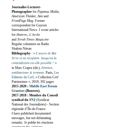
Journalist-Lecturer-
Photographer
for
Pajamas Media,
American Thinker, Ami
and
FrontPage Mag
. Former
correspondent for Guysen
International News. I wrote articles
Haaretz
L'Arche
for
,
Torah Times Magazine
and
Regular columnist on Radio
Shalom Nitsan
L’œuvre de Bat
Bibliography
:
«
Ye’or et sa réception. Jusqu’où la
contradiction est-elle possible ?
»
Femmes,
in Marc Crapez (dir.),
totalitarisme & tyrannie
. Paris,
Les
Editions du Cerf
, « Collection Cerf
Patrimoines », 2019, 392 pages
Middle East Forum
2015-2020 :
Grantees
(Bourses).
2017-2018 : Membre du Conseil
SNJ
syndical du
(Syndicat
National des Journalistes) - Section
régionale d’Île-de-France.
I have published documented
messages, but not defamating
remarks. Je publie les réactions