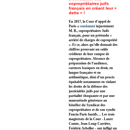
copropriétaires juifs
français en créant leur «
dette » !
En 2017, la Cour d’appel de
Paris
a condamné
injustement
M. B., copropriétaires Juifs
français, pour un prétendu «
arriéré de charges de copropriété
». Et ce, alors qu’elle donnait des
chiffres prouvant un solde
créditeur de leur compte de
copropriétaires. Absence de
préparation de l’audience,
carences basiques en droit, en
langue française et en
arithmétique, déni d’un procès
équitable notamment en violant
les droits de la défense des
justiciables juifs par une
partialité choquante et par une
mansuétude généreuse au
bénéfice du Syndicat des
copropriétaires et de son syndic
Foncia Paris fautifs… Les trois
magistrats de la Cour - Laure
Comte, Jean-Loup Carrière,
Frédéric Arbellot – ont infligé un