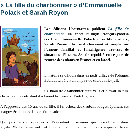
« La fille du charbonnier » d’Emmanuelle
Polack et Sarah Royon
Les éditions Lharmattan publient
La fille du
charbonnier
, un conte bilingue français-yiddish
écrit par Emmanuelle Polack et sa fille écolière,
Sarah Royon. Un récit charmant et simple sur
l’amour familial et l’intelligence sauvant de
situations délicates. Article republié en ce jour de
rentrée des enfants en France et en Israël.
L’histoire se déroule dans un petit village de Pologne,
Zabludow, où vivait un pauvre charbonnier juif.
Ce modeste charbonnier était veuf et élevait sa fille
chérie adolescente dont il admirait la beauté et l’intelligence.
A l’approche des 15 ans de sa fille, il lui achèta deux rubans rouges, épuisant ses
maigres économies dans ce futur cadeau.
Quelques mois plus tard, arriva l’intendant du royaume qui lui réclama la dîme
royale. Malheureusement, cet humble charbonnier ne pouvait s’acquitter de cet