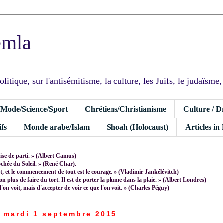
emla
tique, sur l'antisémitisme, la culture, les Juifs, le judaïsme, I
/Mode/Science/Sport
Chrétiens/Christianisme
Culture / D
fs
Monde arabe/Islam
Shoah (Holocaust)
Articles in
rise de parti. » (Albert Camus)
rochée du Soleil. » (René Char).
 et le commencement de tout est le courage. » (Vladimir Jankélévitch)
non plus de faire du tort. Il est de porter la plume dans la plaie. » (Albert Londres)
 l'on voit, mais d'accepter de voir ce que l'on voit. » (Charles Péguy)
mardi 1 septembre 2015