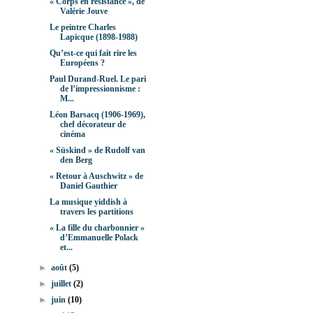
« Corps en résistance », de
Valérie Jouve
Le peintre Charles
Lapicque (1898-1988)
Qu’est-ce qui fait rire les
Européens ?
Paul Durand-Ruel. Le pari
de l’impressionnisme :
M...
Léon Barsacq (1906-1969),
chef décorateur de
cinéma
« Süskind » de Rudolf van
den Berg
« Retour à Auschwitz » de
Daniel Gauthier
La musique yiddish à
travers les partitions
« La fille du charbonnier »
d’Emmanuelle Polack
et...
►
août
(5)
►
juillet
(2)
►
juin
(10)