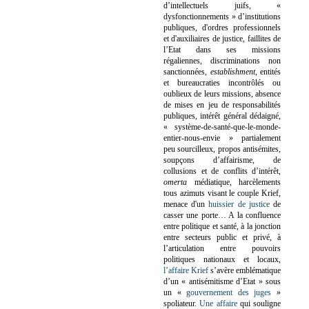
d’intellectuels juifs, «
dysfonctionnements » d’institutions
publiques, d'ordres professionnels
et d'auxiliaires de justice, faillites de
l’Etat dans ses missions
régaliennes, discriminations non
sanctionnées,
establishment
, entités
et bureaucraties incontrôlés ou
oublieux de leurs missions, absence
de mises en jeu de responsabilités
publiques, intérêt général dédaigné,
« système-de-santé-que-le-monde-
entier-nous-envie » partialement
peu sourcilleux, propos antisémites,
soupçons d’affairisme, de
collusions et de conflits d’intérêt,
omerta
médiatique, harcèlements
tous azimuts visant le couple Krief,
menace d'un
huissier de justice
de
casser une porte…
A la confluence
entre politique et santé, à la jonction
entre secteurs public et privé, à
l’articulation entre pouvoirs
politiques nationaux et locaux,
l’affaire Krief
s’avère emblématique
d’un « antisémitisme d’Etat » sous
un «
gouvernement des juges
»
spoliateur.
Une affaire
qui souligne