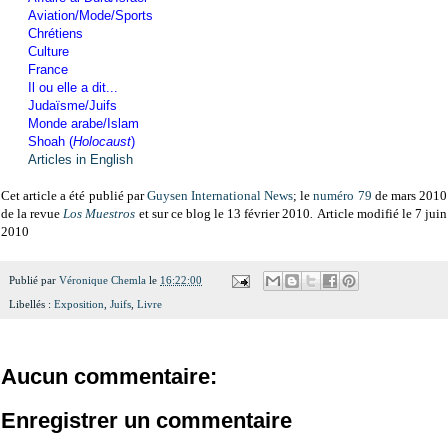
Aviation/Mode/Sports
Chrétiens
Culture
France
Il ou elle a dit...
Judaïsme/Juifs
Monde arabe/Islam
Shoah (
Holocaust
)
Articles in English
Cet article a été publié par
Guysen International News
; le
numéro 79
de mars 2010
de la revue
Los Muestros
et sur ce blog le 13 février 2010
.
Article modifié le 7 juin
2010
Publié par
Véronique Chemla
le
16:22:00
Libellés :
Exposition
,
Juifs
,
Livre
Aucun commentaire:
Enregistrer un commentaire