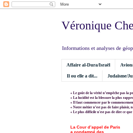
Véronique Ch
Informations et analyses de géopoli
Affaire al-Dura/Israël
Avion
Il ou elle a dit...
Judaïsme/Jui
« Le goût de la vérité n’empêche pas la p
« La lucidité est la blessure la plus rapp
« Il faut commencer par le commencement,
« Notre métier n’est pas de faire plaisir, 
« Le plus difficile n'est pas de dire ce que
La Cour d’appel de Paris
a condamné des