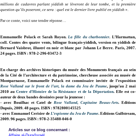
millions de cadavres parlant yiddish se lèveront de leur tombe, et la première
question qu’ils poseront, ce sera : quel est le dernier livre publié en yiddish
».
Par ce conte, voici une tendre réponse…
Emmanuelle Polack et Sarah Royon.
La fille du charbonnier
. L’Harmattan,
coll. Contes des quatre vents, bilingue français-yiddish, version en yiddish de
Bernard Vaisbrot, illustré en noir et blanc par Johann Le Berre. Paris, 2007.
24 pages. ISBN : 978-2-296-03472-3
En charge des archives historiques du musée des Monuments français au sein
de la Cité de l’architecture et du patrimoine, chercheuse associée au musée de
Montparnasse, Emmanuelle Polack est commissaire invitée de l’exposition
Rose Valland sur le front de l’art, la dame du Jeu de Paume
, jusqu’au 2 mai
2010 au
Centre d’Histoire de la Résistance et de la Déportation
. Elle est co-
auteur de deux bandes dessinées pour la jeunesse :
- avec Bouilhac et Catel de
Rose Valland, Capitaine Beaux-Arts
.
Editions
Dupuis, 2009. 48 pages. ISBN : 9782800145525
- avec Emmanuel Cerisier de
L’espionne du Jeu de Paume
. Editions Gulfstream,
2009. 96 pages. ISBN : 978-2-35488-046-0
Articles sur ce blog concernant :
Affaire al-Dura/Israël