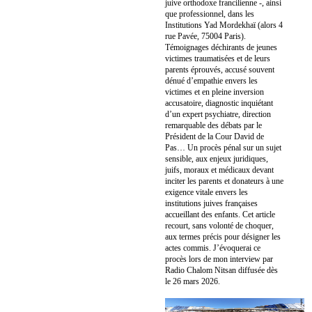
juive orthodoxe francilienne -, ainsi
que professionnel, dans les
Institutions Yad Mordekhaï (alors 4
rue Pavée, 75004 Paris).
Témoignages déchirants de jeunes
victimes traumatisées et de leurs
parents éprouvés, accusé souvent
dénué d’empathie envers les
victimes et en pleine inversion
accusatoire, diagnostic inquiétant
d’un expert psychiatre, direction
remarquable des débats par le
Président de la Cour David de
Pas… Un procès pénal sur un sujet
sensible, aux enjeux juridiques,
juifs, moraux et médicaux devant
inciter les parents et donateurs à une
exigence vitale envers les
institutions juives françaises
accueillant des enfants. Cet article
recourt, sans volonté de choquer,
aux termes précis pour désigner les
actes commis. J’évoquerai ce
procès lors de mon interview par
Radio Chalom Nitsan diffusée dès
le 26 mars 2026.