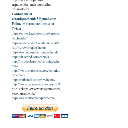
exprimant des opinions
argumentées, mais non celles
diffamatoires.
Contact me at
veroniquechemla5@gmail.com
@VeroniqueChemla
Follow
on
Twitter
https://www.facebook.com/veroniq
ue.chemla.7
https://independent.academia.edu/V
%C3%A9roniqueChemla
https://issuu.com/veroniquechemla
https://fr.scribd.com/chemla-3
http://fr.slideshare.net/veroniqueche
mla7
http://www.youscribe.com/veroniqu
echemla5/
https://substack.com/@vchemla/
http://www.calameo.com/accounts/4
522342
https://www.instagram.com/
veroniquechemla/
https://vk.com/veroniquechemla