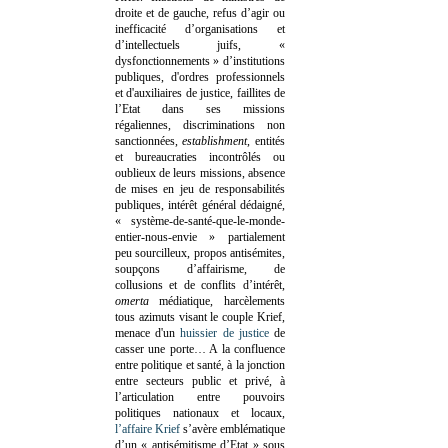
droite et de gauche, refus d’agir ou
inefficacité d’organisations et
d’intellectuels juifs, «
dysfonctionnements » d’institutions
publiques, d'ordres professionnels
et d'auxiliaires de justice, faillites de
l’Etat dans ses missions
régaliennes, discriminations non
sanctionnées,
establishment
, entités
et bureaucraties incontrôlés ou
oublieux de leurs missions, absence
de mises en jeu de responsabilités
publiques, intérêt général dédaigné,
« système-de-santé-que-le-monde-
entier-nous-envie » partialement
peu sourcilleux, propos antisémites,
soupçons d’affairisme, de
collusions et de conflits d’intérêt,
omerta
médiatique, harcèlements
tous azimuts visant le couple Krief,
menace d'un
huissier de justice
de
casser une porte…
A la confluence
entre politique et santé, à la jonction
entre secteurs public et privé, à
l’articulation entre pouvoirs
politiques nationaux et locaux,
l’affaire Krief
s’avère emblématique
d’un « antisémitisme d’Etat » sous