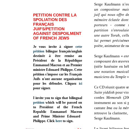
Serge Kaufmann n’es
un compositeur mai
juif qui nous offre 
PETITION CONTRE LA
SPOLIATION DES
mémoire éclatée dont 
FRANÇAIS
porteurs - comme 
JUIFS/PETITION
partition s’enroulai
AGAINST DESPOILMENT
une autre Torah, cel
OF FRENCH JEWS
lui permet préciséme
poète, animateur de ra
Je vous invite à signer
cette
pétition
bilingue français/anglais
destinée à être remise au
Serge Kaufmann «
enr
Président de la République
composant des œuvre
Emmanuel Macron et au Premier
(stèle funéraire en hé
ministre Edouard Philippe. Cette
une notation musical
pétition s'impose car les Français
musiciens du Temple
»
Juifs n'ont aucune organisation
pour les défendre. Cliquez
ici
Ce CD réunit quatre œ
pour signer.
Suite yiddish
pour viol
cordes
Memorah
(20
I invite you to sign that bilingual
petition
which will be passed on
instrument au son si 
to President of the French
cantate
Ima
ou la mèr
Republic
Emmanuel Macron
retrouve la clarinette
and Prime Minister
Edouard
Serge Kaufmann.
Philippe
.
Click
here
to sign.
Le livret bilingue fra