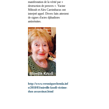
manifestation de la vérité par «
destruction de preuves ». Yacine
Mihoub et Alex Carrimbacus ont
interjeté appel. Divers faits attestent
de signes d'actes djihadistes
antisémites.
http://www.veroniquechemla.inf
o/2018/03/mireille-knoll-victime-
dun-assassinat.html