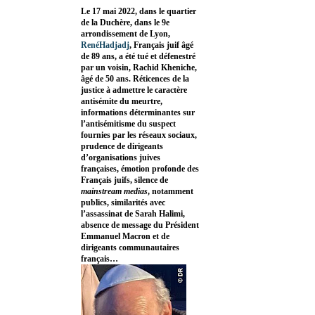
Le 17 mai 2022, dans le quartier
de la Duchère, dans le 9e
arrondissement de Lyon,
RenéHadjadj
, Français juif âgé
de 89 ans, a été tué et défenestré
par un voisin, Rachid Kheniche,
âgé de 50 ans. Réticences de la
justice à admettre le caractère
antisémite du meurtre,
informations déterminantes sur
l’antisémitisme du suspect
fournies par les réseaux sociaux,
prudence de dirigeants
d’organisations juives
françaises, émotion profonde des
Français juifs, silence de
mainstream medias
, notamment
publics, similarités avec
l’assassinat de Sarah Halimi,
absence de message du Président
Emmanuel Macron et de
dirigeants communautaires
français…