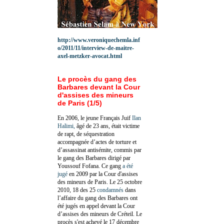
http://www.veroniquechemla.inf
o/2011/11/interview-de-maitre-
axel-metzker-avocat.html
Le procès du gang des
Barbares devant la Cour
d'assises des mineurs
de Paris (1/5)
En 2006, le jeune Français Juif
Ilan
Halimi,
âgé de 23 ans, était victime
de rapt, de séquestration
accompagnée d’actes de torture et
d’assassinat antisémite, commis par
le gang des Barbares dirigé par
Youssouf Fofana. Ce gang
a été
jugé
en 2009 par la Cour d'assises
des mineurs de Paris. Le 25 octobre
2010, 18 des 25
condamnés
dans
l’affaire du gang des Barbares ont
été jugés en appel devant la Cour
d’assises des mineurs de Créteil. Le
procès s'est achevé le 17 décembre