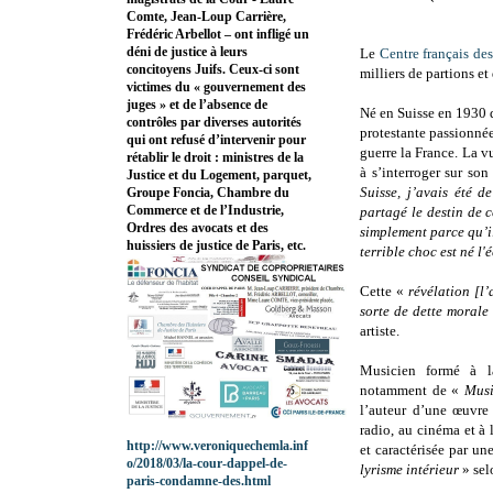
Comte, Jean-Loup Carrière,
Frédéric Arbellot – ont infligé un
déni de justice à leurs
Le
Centre français de
concitoyens Juifs. Ceux-ci sont
milliers de partions et
victimes du « gouvernement des
juges » et de l’absence de
Né en Suisse en 1930 
contrôles par diverses autorités
protestante passionnée 
qui ont refusé d’intervenir pour
guerre la France. La v
rétablir le droit : ministres de la
à s’interroger sur so
Justice et du Logement, parquet,
Suisse, j’avais été d
Groupe Foncia, Chambre du
Commerce et de l’Industrie,
partagé le destin de 
Ordres des avocats et des
simplement parce qu’il
huissiers de justice de Paris, etc.
terrible choc est né l'
Cette «
révélation [l
sorte de dette morale
artiste.
Musicien formé à 
notamment de «
Musi
l’auteur d’une œuvre 
radio, au cinéma et à
http://www.veroniquechemla.inf
et caractérisée par un
o/2018/03/la-cour-dappel-de-
lyrisme intérieur
» sel
paris-condamne-des.html