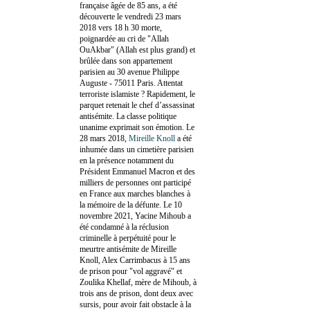
française âgée de 85 ans, a été
découverte le vendredi 23 mars
2018 vers 18 h 30 morte,
poignardée au cri de "Allah
OuAkbar" (Allah est plus grand) et
brûlée dans son appartement
parisien au 30 avenue Philippe
Auguste - 75011 Paris. Attentat
terroriste islamiste ? Rapidement, le
parquet retenait le chef d’assassinat
antisémite. La classe politique
unanime exprimait son émotion. Le
28 mars 2018,
Mireille Knoll
a été
inhumée dans un cimetière parisien
en la présence notamment du
Président Emmanuel Macron et des
milliers de personnes ont participé
en France aux marches blanches à
la mémoire de la défunte. Le 10
novembre 2021, Yacine Mihoub a
été condamné à la réclusion
criminelle à perpétuité pour le
meurtre antisémite de Mireille
Knoll, Alex Carrimbacus à 15 ans
de prison pour "vol aggravé" et
Zoulika Khellaf, mère de Mihoub, à
trois ans de prison, dont deux avec
sursis, pour avoir fait obstacle à la