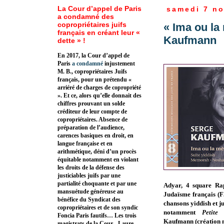
La Cour d’appel de Paris
samedi 7 n
a condamné des
copropriétaires juifs
« Ima ou la
français en créant leur «
Kaufmann
dette » !
En 2017, la Cour d’appel de
Paris
a condamné
injustement
M. B., copropriétaires Juifs
français, pour un prétendu «
arriéré de charges de copropriété
». Et ce, alors qu’elle donnait des
chiffres prouvant un solde
créditeur de leur compte de
copropriétaires. Absence de
préparation de l’audience,
carences basiques en droit, en
langue française et en
arithmétique, déni d’un procès
équitable notamment en violant
les droits de la défense des
justiciables juifs par une
partialité choquante et par une
Adyar, 4 square Rap
mansuétude généreuse au
Judaïsme français (F
bénéfice du Syndicat des
chansons yiddish et j
copropriétaires et de son syndic
notamment
Petite
Foncia Paris fautifs… Les trois
Kaufmann
(création
magistrats de la Cour - Laure