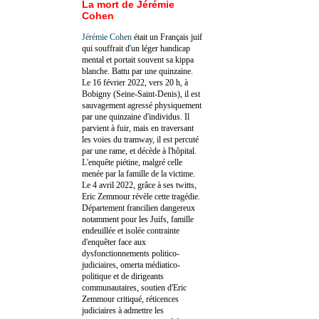
La mort de Jérémie
Cohen
Jérémie Cohen
était un Français juif
qui souffrait d'un léger handicap
mental et portait souvent sa kippa
blanche. Battu par une quinzaine.
Le 16 février 2022, vers 20 h, à
Bobigny (Seine-Saint-Denis), il est
sauvagement agressé physiquement
par une quinzaine d'individus. Il
parvient à fuir, mais en traversant
les voies du tramway, il est percuté
par une rame, et décède à l'hôpital.
L'enquête piétine, malgré celle
menée par la famille de la victime.
Le 4 avril 2022, grâce à ses twitts,
Eric Zemmour révèle cette tragédie.
Département francilien dangereux
notamment pour les Juifs, famille
endeuillée et isolée contrainte
d'enquêter face aux
dysfonctionnements politico-
judiciaires, omerta médiatico-
politique et de dirigeants
communautaires, soutien d'Eric
Zemmour critiqué, réticences
judiciaires à admettre les