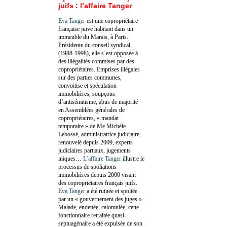
juifs : l’affaire Tanger
Eva Tanger
est une copropriétaire
française juive habitant dans un
immeuble du Marais, à Paris.
Présidente du conseil syndical
(1988-1998), elle s’est opposée à
des illégalités commises par des
copropriétaires. Emprises illégales
sur des parties communes,
convoitise et spéculation
immobilières, soupçons
d’antisémitisme, abus de majorité
en Assemblées générales de
copropriétaires, « mandat
temporaire » de Me Michèle
Lebossé, administratrice judiciaire,
renouvelé depuis 2009, experts
judiciaires partiaux, jugements
iniques…
L’affaire Tanger
illustre le
processus de spoliations
immobilières depuis 2000 visant
des copropriétaires français juifs.
Eva Tanger
a été ruinée et spoliée
par un « gouvernement des juges ».
Malade, endettée, calomniée, cette
fonctionnaire retraitée quasi-
septuagénaire a été expulsée de son