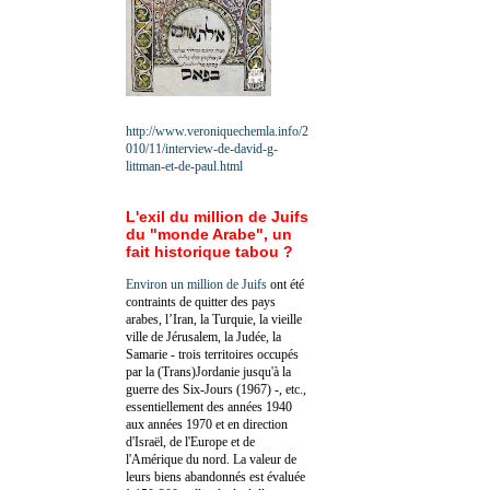
http://www.veroniquechemla.info/2
010/11/interview-de-david-g-
littman-et-de-paul.html
L'exil du million de Juifs
du "monde Arabe", un
fait historique tabou ?
Environ un million de Juifs
ont été
contraints de quitter des pays
arabes, l’Iran, la Turquie, la vieille
ville de Jérusalem, la Judée, la
Samarie - trois territoires occupés
par la (Trans)Jordanie jusqu'à la
guerre des Six-Jours (1967) -, etc.,
essentiellement des années 1940
aux années 1970 et en direction
d'Israël, de l'Europe et de
l'Amérique du nord. La valeur de
leurs biens abandonnés est évaluée