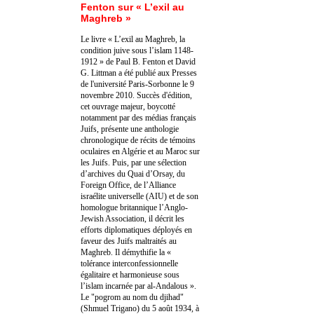
Fenton sur « L’exil au
Maghreb »
Le livre « L’exil au Maghreb, la
condition juive sous l’islam 1148-
1912 » de Paul B. Fenton et David
G. Littman a été publié aux Presses
de l'université Paris-Sorbonne le 9
novembre 2010. Succès d'édition,
cet ouvrage majeur, boycotté
notamment par des médias français
Juifs, présente une anthologie
chronologique de récits de témoins
oculaires en Algérie et au Maroc sur
les Juifs. Puis, par une sélection
d’archives du Quai d’Orsay, du
Foreign Office, de l’Alliance
israélite universelle (AIU) et de son
homologue britannique l’Anglo-
Jewish Association, il décrit les
efforts diplomatiques déployés en
faveur des Juifs maltraités au
Maghreb. Il démythifie la «
tolérance interconfessionnelle
égalitaire et harmonieuse sous
l’islam incarnée par al-Andalous ».
Le "pogrom au nom du djihad"
(Shmuel Trigano) du 5 août 1934, à