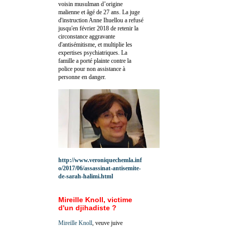
voisin musulman d’origine
malienne et âgé de 27 ans. La juge
d'instruction Anne Ihuellou a refusé
jusqu'en février 2018 de retenir la
circonstance aggravante
d'antisémitisme, et multiplie les
expertises psychiatriques. La
famille a porté plainte contre la
police pour non assistance à
personne en danger.
http://www.veroniquechemla.inf
o/2017/06/assassinat-antisemite-
de-sarah-halimi.html
Mireille Knoll, victime
d'un djihadiste ?
Mireille Knoll
, veuve juive