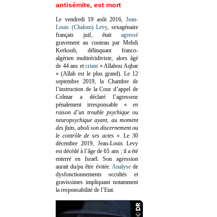
antisémite, est mort
Le vendredi 19 août 2016,
Jean-
Louis (Chalom) Levy
, sexagénaire
français juif, était
agressé
gravement au couteau par Mehdi
Kerkoub, délinquant franco-
algérien multirécidiviste, alors âgé
de 44 ans et
criant
« Allahou Aqbar
» (Allah est le plus grand). Le 12
septembre 2019, la Chambre de
l’instruction de la Cour d’appel de
Colmar a déclaré l’agresseur
pénalement irresponsable
«
en
raison d’un trouble psychique ou
neuropsychique ayant, au moment
des faits, aboli son discernement ou
le contrôle de ses actes
»
. Le 30
décembre 2019, Jean-Louis Levy
est décédé à l’âge de 65 ans ; il a été
enterré en Israël. Son agression
aurait du/pu être évitée.
Analyse
de
dysfonctionnements occultés et
gravissimes impliquant notamment
la responsabilité de l’Etat.