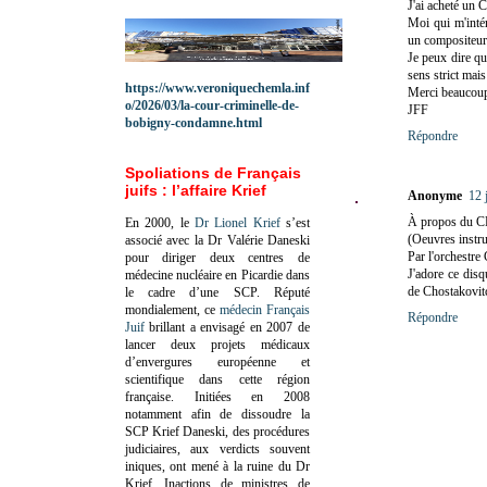
J'ai acheté un
Moi qui m'intér
un compositeur
Je peux dire qu
sens strict mais
https://www.veroniquechemla.inf
Merci beaucou
o/2026/03/la-cour-criminelle-de-
JFF
bobigny-condamne.html
Répondre
Spoliations de Français
juifs : l’affaire Krief
Anonyme
12 
À propos du C
En 2000, le
Dr Lionel Krief
s’est
(Oeuvres instru
associé avec la Dr Valérie Daneski
Par l'orchestre
pour diriger deux centres de
J'adore ce dis
médecine nucléaire en Picardie dans
de Chostakovit
le cadre d’une SCP.
Réputé
mondialement, ce
médecin Français
Répondre
Juif
brillant a envisagé en 2007 de
lancer deux projets médicaux
d’envergures européenne et
scientifique dans cette région
française.
Initiées en 2008
notamment afin de dissoudre la
SCP Krief Daneski, des procédures
judiciaires, aux verdicts souvent
iniques, ont mené à la ruine du Dr
Krief.
Inactions de ministres de