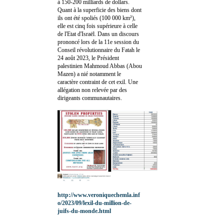
à 150-200 milliards de dollars.
Quant à la superficie des biens dont
ils ont été spoliés (100 000 km²),
elle est cinq fois supérieure à celle
de l'Etat d'Israël. Dans un discours
prononcé lors de la 11e session du
Conseil révolutionnaire du Fatah le
24 août 2023, le Président
palestinien Mahmoud Abbas (Abou
Mazen) a nié notamment le
caractère contraint de cet exil. Une
allégation non relevée par des
dirigeants communautaires.
http://www.veroniquechemla.inf
o/2023/09/lexil-du-million-de-
juifs-du-monde.html