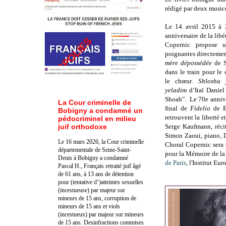
rédigé par deux music
Le 14 avril 2015 à
anniversaire de la lib
Copernic propose
poignantes directement
mère dépossédée
de S
dans le train pour le
le chœur.
Shlosha 
yeladim
d’Itaï Daniel 
Shoah". Le 70e annive
La Cour criminelle de
final de
Fidelio
de B
Bobigny a condamné un
retrouvent la liberté 
pédocriminel en milieu
juif orthodoxe
Serge Kaufmann, récit
Simon Zaoui, piano, 
Le 16 mars 2026, la Cour criminelle
Choral Copernic sera 
départementale de Seine-Saint-
pour la Mémoire de l
Denis à Bobigny a condamné
de Paris
, l'Institut E
Pascal H., Français retraité juif âgé
de 61 ans, à 13 ans de détention
pour (tentative d’)atteintes sexuelles
(incestueuse) par majeur sur
mineurs de 15 ans, corruption de
mineurs de 15 ans et viols
(incestueux) par majeur sur mineurs
de 15 ans. Des
infractions commises