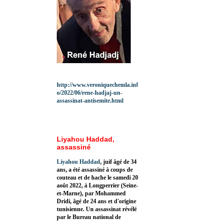
http://www.veroniquechemla.inf
o/2022/06/rene-hadjaj-un-
assassinat-antisemite.html
Liyahou Haddad,
assassiné
Liyahou Haddad
, juif âgé de 34
ans, a été assassiné à coups de
couteau et de hache le samedi 20
août 2022, à Longperrier (Seine-
et-Marne), par Mohammed
Dridi, âgé de 24 ans et d'origine
tunisienne. Un assassinat révélé
par le Bureau national de