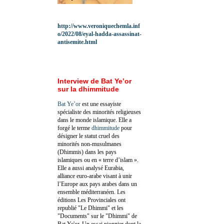
http://www.veroniquechemla.inf
o/2022/08/eyal-hadda-assassinat-
antisemite.html
Interview de Bat Ye’or
sur la dhimmitude
Bat Ye’or
est une essayiste
spécialiste des minorités religieuses
dans le monde islamique. Elle a
forgé le terme
dhimmitude
pour
désigner le statut cruel des
minorités non-musulmanes
(Dhimmis) dans les pays
islamiques ou en « terre d’islam ».
Elle a aussi analysé Eurabia,
alliance euro-arabe visant à unir
l’Europe aux pays arabes dans un
ensemble méditerranéen. Les
éditions Les Provinciales ont
republié "Le Dhimmi" et les
"Documents" sur le "Dhimmi" de
Bat Ye'or. Un essai pionnier dont la