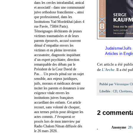
dans les cercles intrafamilial, amical
et associatif - dans une communauté
juive orthodoxe francilienne -, ainsi
que professionnel, dans les
Institutions Yad Mordekhaï (alors 4
rue Pavée, 75004 Paris).
Témoignages déchirants de jeunes
victimes traumatisées et de leurs
parents éprouvés, accusé souvent
dénué d’empathie envers les
Judaïsme/Juifs
victimes et en pleine inversion
Articles in Engl
accusatoire, diagnostic inquiétant
d’un expert psychiatre, direction
Cet article a été publ
remarquable des débats par le
Président de la Cour David de
de
L’Arche
. Il a été 
Pas… Un procès pénal sur un sujet
sensible, aux enjeux juridiques,
juifs, moraux et médicaux devant
Publié par
Véronique C
inciter les parents et donateurs à une
Libellés :
CD
,
Chrétiens
exigence vitale envers les
institutions juives françaises
accueillant des enfants. Cet article
recourt, sans volonté de choquer,
2 commenta
aux termes précis pour désigner les
actes commis. J’évoquerai ce
procès lors de mon interview par
Radio Chalom Nitsan diffusée dès
Anonyme
28 
le 26 mars 2026.