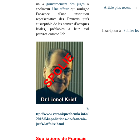
un «
gouvernement des juges
»
Article plus récent
spoliateur.
Une affaire
qui souligne
l’absence d’une institution
représentative des Français juifs
susceptible de les sauver d’attaques
létales, préalables à leur exil
Inscription à :
Publier le
pauvres comme Job.
h
ttp://www.veroniquechemla.info/
2016/04/spoliations-de-francais-
juifs-laffaire.html
Spoliations de Français