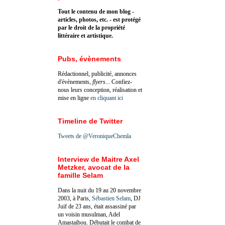
Tout le contenu de mon blog -
articles, photos, etc. - est protégé
par le droit de la propriété
littéraire et artistique.
Pubs, évènements
Rédactionnel, publicité, annonces
d'évènements,
flyers
... Confiez-
nous leurs conception, réalisation et
mise en ligne
en cliquant ici
Timeline de Twitter
Tweets de @VeroniqueChemla
Interview de Maitre Axel
Metzker, avocat de la
famille Selam
Dans la nuit du 19 au 20 novembre
2003, à Paris,
Sébastien Selam
, DJ
Juif de 23 ans, était assassiné par
un voisin musulman, Adel
Amastaibou. Débutait le combat de