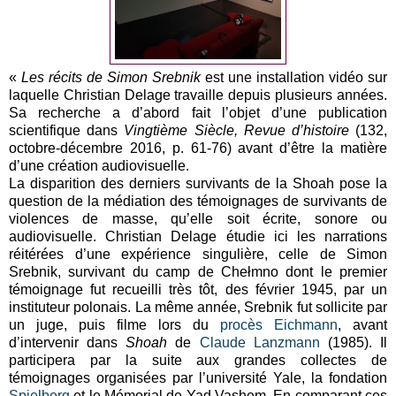
«
Les récits de Simon Srebnik
est une installation vidéo sur
laquelle Christian Delage travaille depuis plusieurs années.
Sa recherche a d’abord fait l’objet d’une publication
scientifique dans
Vingtième Siècle, Revue d’histoire
(132,
octobre-décembre 2016, p. 61-76) avant d’être la matière
d’une création audiovisuelle.
La disparition des derniers survivants de la Shoah pose la
question de la médiation des témoignages de survivants de
violences de masse, qu’elle soit écrite, sonore ou
audiovisuelle. Christian Delage étudie ici les narrations
réitérées d’une expérience singulière, celle de Simon
Srebnik, survivant du camp de Chełmno dont le premier
témoignage fut recueilli très tôt, des février 1945, par un
instituteur polonais. La même année, Srebnik fut sollicite par
un juge, puis filme lors du
procès Eichmann
, avant
d’intervenir dans
Shoah
de
Claude Lanzmann
(1985). Il
participera par la suite aux grandes collectes de
témoignages organisées par l’université Yale, la fondation
Spielberg
et le Mémorial de Yad Vashem. En comparant ces