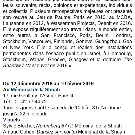
leurs souvenirs, récits, opinions et expériences, individuels
et collectifs. Plusieurs rétrospectives majeures ont présenté
son œuvre au Jeu de Paume, Paris en 2010, au MCBA,
Lausanne en 2012, à Wasserman Projects, Detroit en 2016.
Elle expose régulièrement son travail dans le monde entier,
entre autres a San Francisco, Paris, Berlin, Londres,
Stockholm, Vancouver, Finlande, Genève, Guangzhou, Goa
et New York. Elle a conçu et réalisé des installations
permanentes dans l’espace public en Israël, à Hambourg,
Stockholm, Wanas, Genève, Glasgow et la dernière
The
Shadow
à Vancouver en 2018 ».
Du 12 décembre 2018 au 10 février 2019
Au
Mémorial de la Shoah
17, rue Geoffroy–l’Asnier. Paris 4
Tél. : 01 42 77 44 72
Tous les jours, sauf le samedi, de 10 h à 18 h. Nocturne
jusqu’à 22 h le jeudi.
Visuels :
Sylvie Blocher,
Nuremberg 87
(c) Mémorial de la Shoah
Arnaud Cohen,
Dansez sur moi
(c) Mémorial de la Shoah