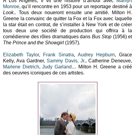
A Los Angeles, il vit une histoire d’amour avec
Marilyn
Monroe
, qu’il rencontre en 1953 pour un reportage destiné à
Look
.. Tous deux noueront ensuite une amitié. Milton H.
Greene la convainc de quitter la Fox et la Fox avec laquelle
la star était en contrat, de s’installer à New York et de créer
tous deux une société de production qui offrira à la
comédienne des rôles dramatiques dans
Bus Stop
(1956) et
The Prince and the Showgirl
(1957).
Elizabeth Taylor
,
Frank Sinatra
,
Audrey Hepburn
, Grace
Kelly, Ava Gardner,
Sammy Davis, Jr.
, Catherine Deneuve,
Marlene Dietrich
,
Judy Garland
… Milton H. Greene a créé
des oeuvres iconiques de ces artistes.