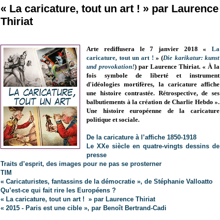
« La caricature, tout un art ! » par Laurence
Thiriat
Arte rediffusera le 7 janvier 2018 «
La
caricature, tout un art !
» (
Die karikatur: kunst
und provokation!
) par Laurence Thiriat. « À la
fois symbole de liberté et instrument
d'idéologies mortifères, la caricature affiche
une histoire contrastée. Rétrospective, de ses
balbutiements à la création de Charlie Hebdo ».
Une histoire européenne de la caricature
politique et sociale.
De la caricature à l’affiche 1850-1918
Le XXe siècle en quatre-vingts dessins de
presse
Traits d’esprit, des images pour ne pas se prosterner
TIM
« Caricaturistes, fantassins de la démocratie », de Stéphanie Valloatto
Qu’est-ce qui fait rire les Européens ?
« La caricature, tout un art ! » par Laurence Thiriat
« 2015 - Paris est une cible », par Benoît Bertrand-Cadi