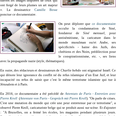
travers les images inspirées de ceux qui
ont forgé de leurs plumes un art majeur
». La dessinatrice
Camille Besse
ponctue ce documentaire.
On peut déplorer que
ce documentaire
occulte la condamnation de Siné,
fondateur de
Siné mensuel,
pour
antisémitisme, la caricature dans le
monde musulman ou/et Arabe, ses
spécificités - haine des Juifs, des
chrétiens et des Noirs, prédilection pour
le conspirationnisme, etc. -, ses liens
avec la propagande nazie (style, thématiques).
En outre, des rédacteurs et dessinateurs de
Charlie hebdo
ont stigmatisé Israël. Ce
qui dénote leur ignorance du conflit né du refus islamique d’un Etat Juif, et leur
incapacité ou refus de saisir que c’est le même terrorisme islamiste qui tue à
Jérusalem et à Paris.
En 2016, ce documentaire a été précédé de
Attentats de Paris - Entretien avec
Pierre Kroll
(
Attentate von Paris - Gespräch mit Pierre Kroll
). "On parle de crises.
C'est une mutation du monde qui crée une peur entretenue par ce terrorisme", a
observé Pierre Kroll, caricaturiste belge qui se produit aussi sur scène. Et d'ajouter
: "A Bruxelles, on a fermé les écoles, les magasins pendant plusieurs jours.