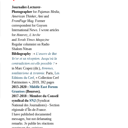
Journalist-Lecturer-
Photographer
for
Pajamas Media,
American Thinker, Ami
and
FrontPage Mag
. Former
correspondent for Guysen
International News. I wrote articles
Haaretz
L'Arche
for
,
Torah Times Magazine
and
Regular columnist on Radio
Shalom Nitsan
L’œuvre de Bat
Bibliography
:
«
Ye’or et sa réception. Jusqu’où la
contradiction est-elle possible ?
»
Femmes,
in Marc Crapez (dir.),
totalitarisme & tyrannie
. Paris,
Les
Editions du Cerf
, « Collection Cerf
Patrimoines », 2019, 392 pages
Middle East Forum
2015-2020 :
Grantees
(Bourses).
2017-2018 : Membre du Conseil
SNJ
syndical du
(Syndicat
National des Journalistes) - Section
régionale d’Île-de-France.
I have published documented
messages, but not defamating
remarks. Je publie les réactions