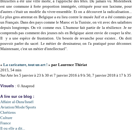
Bruxelles a été une ville morte, à l'approche des fêtes. Du jamais vu. Molenbeek
est une commune à forte proportion immigrée, critiquée pour son laxisme, pour
d'autres c'était un modèle du vivre-ensemble. Et on a découvert la radicalisation...
Le plus gros attentat en Belgique a eu lieu contre le musée Juif et a été commis par
un Français. Dans des pays comme le Maroc et la Tunisie, on vit avec des salafistes
depuis longtemps. On vit comme eux. L'humour fait partie de la résilience. Je ne
comprends pas comment des jeunes nés en Belgique aient envie de couper la tête.
Il y a une espèce de frustration. Un besoin de revanche pour exister... On doit
pouvoir parler du sacré. Le métier de dessinateur, on l'a pratiqué pour déconner.
Maintenant, c'est un métier d'intellectuel".
«
La caricature, tout un art !
» par Laurence Thiriat
2015, 54 min
Sur Arte les 5 janvier à 23 h 30 et 7 janvier 2016 à 9 h 50, 7 janvier 2018 à 17 h 35
Visuels
: © Anaprod
A lire sur ce blog :
Affaire al-Dura/Israël
Aviation/Mode/Sports
Chrétiens
Culture
France
Il ou elle a dit...