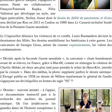
russes. Parmi ses collaborateurs :
François/Frantisek Kupka, Félix
Vallotton qui développe un style, une
ligne particulière, Steilen, Jossot dont le
dessin de défilé de paroissiens et d'oies
sera décliné par Riss en 2011 et Cardon en 1989 dans
Le Canard enchaîné
fondé
lors de la Première Guerre mondiale.
Le Crapouillot
dénonce les violences de ce conflit. Louis Raemaekers devient le
dessinateur des Alliés. Ses dessins sensibilisent les Américains à cette guerre. Les
caricatures de Georges Grosz, artiste du courant
expressionniste
, lui valent des
condamnations.
« Décriée après la Seconde Guerre mondiale », la caricature « chute brutalement
avant de se relever, en France, grâce à Mai-68, comme en témoigne la création de
Charlie Hebdo
, né deux ans plus tard pour prendre le relais de
Hara-Kiri
, interdit
par la censure ». Dans des médias, la photo supplante parfois le dessin satirique.
L'Enragé
publie en 1958 un dessin de Willem représentant le général de Gaulle
s'appuyant sur des béquilles en formes du sigle "SS" !?
« Dessins – souvent animés – à l'appui,
ce documentaire instructif part à la
recherche des ancêtres du journal
satirique. Où l'on (re)découvre les
grandes dates de l'histoire européenne à