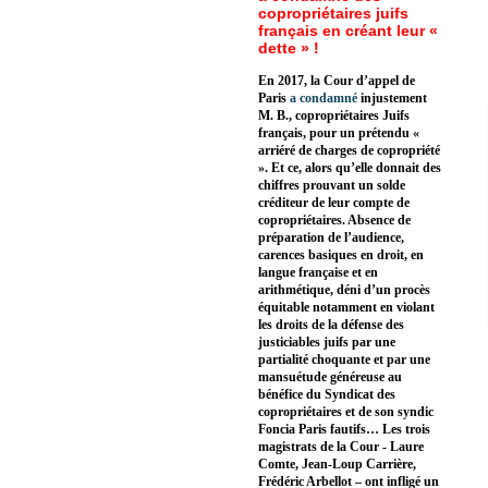
copropriétaires juifs
français en créant leur «
dette » !
En 2017, la Cour d’appel de
Paris
a condamné
injustement
M. B., copropriétaires Juifs
français, pour un prétendu «
arriéré de charges de copropriété
». Et ce, alors qu’elle donnait des
chiffres prouvant un solde
créditeur de leur compte de
copropriétaires. Absence de
préparation de l’audience,
carences basiques en droit, en
langue française et en
arithmétique, déni d’un procès
équitable notamment en violant
les droits de la défense des
justiciables juifs par une
partialité choquante et par une
mansuétude généreuse au
bénéfice du Syndicat des
copropriétaires et de son syndic
Foncia Paris fautifs… Les trois
magistrats de la Cour - Laure
Comte, Jean-Loup Carrière,
Frédéric Arbellot – ont infligé un