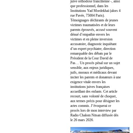
juive orthodoxe francilienne -, ainsi
que professionnel, dans les
Institutions Yad Mordekhaï (alors 4
rue Pavée, 75004 Paris).
Témoignages déchirants de jeunes
victimes traumatisées et de leurs
parents éprouvés, accusé souvent
dénué d’empathie envers les
victimes et en pleine inversion
accusatoire, diagnostic inquiétant
d’un expert psychiatre, direction
remarquable des débats par le
Président de la Cour David de
Pas… Un procès pénal sur un sujet
sensible, aux enjeux juridiques,
juifs, moraux et médicaux devant
inciter les parents et donateurs à une
exigence vitale envers les
institutions juives françaises
accueillant des enfants. Cet article
recourt, sans volonté de choquer,
aux termes précis pour désigner les
actes commis. J’évoquerai ce
procès lors de mon interview par
Radio Chalom Nitsan diffusée dès
le 26 mars 2026.