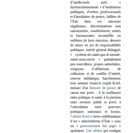
d’intellectuels juifs, «
dysfonctionnements » d’institutions
publiques, d'ordres professionnels
et d'auxiliaires de justice, faillites de
l’Etat dans ses missions
régaliennes, discriminations non
sanctionnées,
establishment
, entités
et bureaucraties incontrôlés ou
oublieux de leurs missions, absence
de mises en jeu de responsabilités
publiques, intérêt général dédaigné,
« système-de-santé-que-le-monde-
entier-nous-envie » partialement
peu sourcilleux, propos antisémites,
soupçons d’affairisme, de
collusions et de conflits d’intérêt,
omerta
médiatique, harcèlements
tous azimuts visant le couple Krief,
menace d'un
huissier de justice
de
casser une porte…
A la confluence
entre politique et santé, à la jonction
entre secteurs public et privé, à
l’articulation entre pouvoirs
politiques nationaux et locaux,
l’affaire Krief
s’avère emblématique
d’un « antisémitisme d’Etat » sous
un «
gouvernement des juges
»
spoliateur.
Une affaire
qui souligne