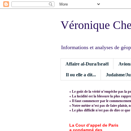
Véronique Ch
Informations et analyses de géopoli
Affaire al-Dura/Israël
Avion
Il ou elle a dit...
Judaïsme/Jui
« Le goût de la vérité n’empêche pas la p
« La lucidité est la blessure la plus rapp
« Il faut commencer par le commencement,
« Notre métier n’est pas de faire plaisir, 
« Le plus difficile n'est pas de dire ce que
La Cour d’appel de Paris
a condamné des