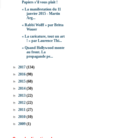
Papiers s’il vous plaît !
« La manifestation du 11
janvier 2015 - Martin
Arg...
« Rabbi Wolff » par Britta
Wauer
« La caricature, tout un art
! » par Laurence Thi...
« Quand Hollywood monte
au front. La
propagande pe...
►
2017
(134)
►
2016
(98)
►
2015
(68)
►
2014
(50)
►
2013
(22)
►
2012
(22)
►
2011
(27)
►
2010
(10)
►
2009
(1)