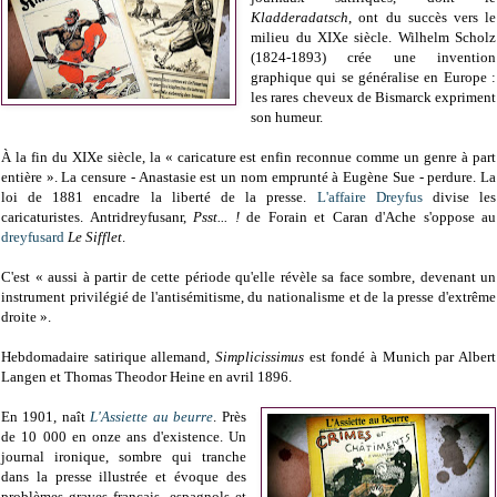
Kladderadatsch
, ont du succès vers le
milieu du XIXe siècle. Wilhelm Scholz
(1824-1893) crée une invention
graphique qui se généralise en Europe :
les rares cheveux de Bismarck expriment
son humeur.
À la fin du XIXe siècle, la « caricature est enfin reconnue comme un genre à part
entière ». La censure - Anastasie est un nom emprunté à Eugène Sue - perdure. La
loi de 1881 encadre la liberté de la presse.
L'affaire Dreyfus
divise les
caricaturistes. Antridreyfusanr,
Psst... !
de Forain et Caran d'Ache s'oppose au
dreyfusard
Le Sifflet
.
C'est « aussi à partir de cette période qu'elle révèle sa face sombre, devenant un
instrument privilégié de l'antisémitisme, du nationalisme et de la presse d'extrême
droite ».
Hebdomadaire satirique allemand,
Simplicissimus
est fondé à Munich par Albert
Langen et Thomas Theodor Heine en avril 1896.
En 1901, naît
L'Assiette au beurre
. Près
de 10 000 en onze ans d'existence. Un
journal ironique, sombre qui tranche
dans la presse illustrée et évoque des
problèmes graves français, espagnols et