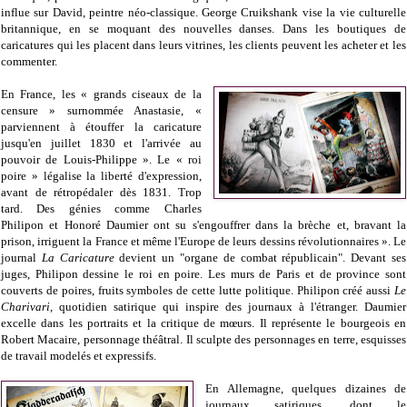
influe sur David, peintre néo-classique. George Cruikshank vise la vie culturelle
britannique, en se moquant des nouvelles danses. Dans les boutiques de
caricatures qui les placent dans leurs vitrines, les clients peuvent les acheter et les
commenter.
En France, les « grands ciseaux de la
censure » surnommée Anastasie, «
parviennent à étouffer la caricature
jusqu'en juillet 1830 et l'arrivée au
pouvoir de Louis-Philippe ». Le « roi
poire » légalise la liberté d'expression,
avant de rétropédaler dès 1831. Trop
tard. Des génies comme Charles
Philipon et Honoré Daumier ont su s'engouffrer dans la brèche et, bravant la
prison, irriguent la France et même l'Europe de leurs dessins révolutionnaires ». Le
journal
La Caricature
devient un "organe de combat républicain". Devant ses
juges, Philipon dessine le roi en poire. Les murs de Paris et de province sont
couverts de poires, fruits symboles de cette lutte politique. Philipon créé aussi
Le
Charivari
, quotidien satirique qui inspire des journaux à l'étranger. Daumier
excelle dans les portraits et la critique de mœurs. Il représente le bourgeois en
Robert Macaire, personnage théâtral. Il sculpte des personnages en terre, esquisses
de travail modelés et expressifs.
En Allemagne, quelques dizaines de
journaux satiriques, dont le