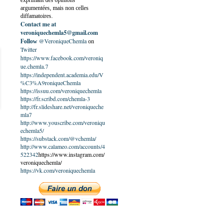
exprimant des opinions
argumentées, mais non celles
diffamatoires.
Contact me at
veroniquechemla5@gmail.com
@VeroniqueChemla
Follow
on
Twitter
https://www.facebook.com/veroniq
ue.chemla.7
https://independent.academia.edu/V
%C3%A9roniqueChemla
https://issuu.com/veroniquechemla
https://fr.scribd.com/chemla-3
http://fr.slideshare.net/veroniqueche
mla7
http://www.youscribe.com/veroniqu
echemla5/
https://substack.com/@vchemla/
http://www.calameo.com/accounts/4
522342
https://www.instagram.com/
veroniquechemla/
https://vk.com/veroniquechemla