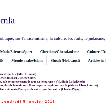
emla
tique, sur l'antisémitisme, la culture, les Juifs, le judaïsme, I
/Mode/Science/Sport
Chrétiens/Christianisme
Culture / D
fs
Monde arabe/Islam
Shoah (Holocaust)
Articles in
rise de parti. » (Albert Camus)
rochée du Soleil. » (René Char).
 et le commencement de tout est le courage. » (Vladimir Jankélévitch)
non plus de faire du tort. Il est de porter la plume dans la plaie. » (Albert Londres)
 l'on voit, mais d'accepter de voir ce que l'on voit. » (Charles Péguy)
vendredi 5 janvier 2018