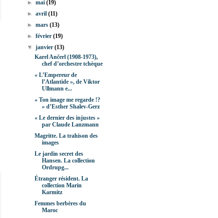
►
mai
(19)
►
avril
(11)
►
mars
(13)
►
février
(19)
▼
janvier
(13)
Karel Ančerl (1908-1973),
chef d’orchestre tchèque
« L’Empereur de
l’Atlantide », de Viktor
Ullmann e...
« Ton image me regarde !?
» d’Esther Shalev-Gerz
« Le dernier des injustes »
par Claude Lanzmann
Magritte. La trahison des
images
Le jardin secret des
Hansen. La collection
Ordrupg...
Étranger résident. La
collection Marin
Karmitz
Femmes berbères du
Maroc