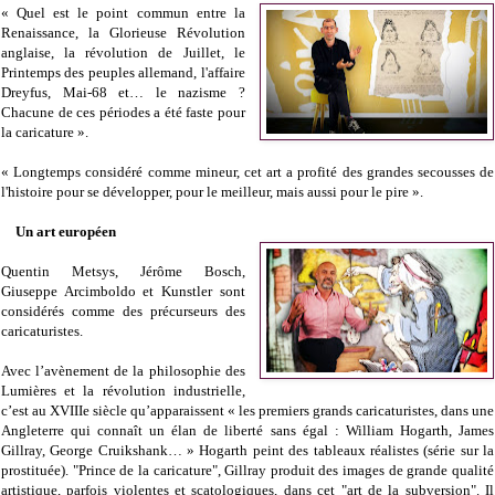
« Quel est le point commun entre la
Renaissance, la Glorieuse Révolution
anglaise, la révolution de Juillet, le
Printemps des peuples allemand, l'affaire
Dreyfus, Mai-68 et… le nazisme ?
Chacune de ces périodes a été faste pour
la caricature ».
« Longtemps considéré comme mineur, cet art a profité des grandes secousses de
l'histoire pour se développer, pour le meilleur, mais aussi pour le pire ».
Un art européen
Quentin Metsys, Jérôme Bosch,
Giuseppe Arcimboldo et Kunstler sont
considérés comme des précurseurs des
caricaturistes.
Avec l’avènement de la philosophie des
Lumières et la révolution industrielle,
c’est au XVIIIe siècle qu’apparaissent « les premiers grands caricaturistes, dans une
Angleterre qui connaît un élan de liberté sans égal : William Hogarth, James
Gillray, George Cruikshank… » Hogarth peint des tableaux réalistes (série sur la
prostituée). "Prince de la caricature", Gillray produit des images de grande qualité
artistique, parfois violentes et scatologiques, dans cet "art de la subversion". Il