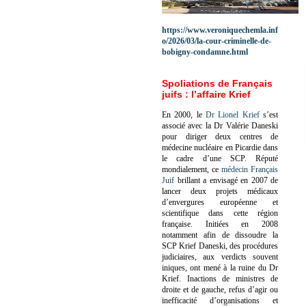
https://www.veroniquechemla.inf
o/2026/03/la-cour-criminelle-de-
bobigny-condamne.html
Spoliations de Français
juifs : l’affaire Krief
En 2000, le
Dr Lionel Krief
s’est
associé avec la Dr Valérie Daneski
pour diriger deux centres de
médecine nucléaire en Picardie dans
le cadre d’une SCP.
Réputé
mondialement, ce
médecin Français
Juif
brillant a envisagé en 2007 de
lancer deux projets médicaux
d’envergures européenne et
scientifique dans cette région
française.
Initiées en 2008
notamment afin de dissoudre la
SCP Krief Daneski, des procédures
judiciaires, aux verdicts souvent
iniques, ont mené à la ruine du Dr
Krief.
Inactions de ministres de
droite et de gauche, refus d’agir ou
inefficacité d’organisations et