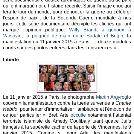
qui ont marqué notre histoire récente. Saisir l'image choc qui
fera le tour du monde, pour dénoncer la guerre ou célébrer
l'espoir de paix : de la Seconde Guerre mondiale à nos
jours, cette série documentaire décrypte les clichés qui ont
marqué l'opinion publique.
Willy Brandt à genoux à
Varsovie
,
la poignée de main entre Sadate et Begin
, la
manifestation du 11 janvier 2015 à Paris… : douze modules
courts sur des photos entrées dans les consciences ».
Liberté
Le 11 janvier 2015 à Paris, le photographe
Martin Argyroglo
couvre « la manifestation contre la tuerie survenue à
Charlie
Hebdo
, pour tenter d'immortaliser l'ambiance et l'émotion de
ce jour particulier ». Bref, Arte
occulte
notamment l’attentat
terroriste islamiste de Amedy Coulibaly tuant quatre Juifs
français à la supérette cacher de la porte de Vincennes, le 9
janvier 2015. Comme si, pour Arte, les manifestants