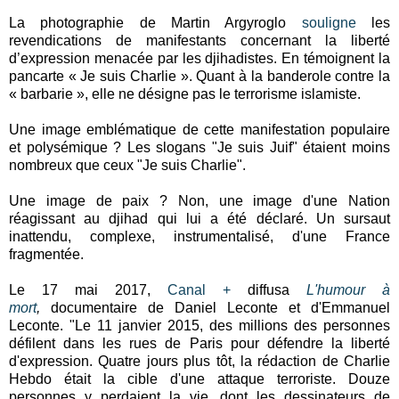
La photographie de Martin Argyroglo
souligne
les
revendications de manifestants concernant la liberté
d’expression menacée par les djihadistes. En témoignent la
pancarte « Je suis Charlie ». Quant à la banderole contre la
« barbarie », elle ne désigne pas le terrorisme islamiste.
Une image emblématique de cette manifestation populaire
et polysémique ? Les slogans "Je suis Juif" étaient moins
nombreux que ceux "Je suis Charlie".
Une image de paix ? Non, une image d'une Nation
réagissant au djihad qui lui a été déclaré. Un sursaut
inattendu, complexe, instrumentalisé, d'une France
fragmentée.
Le 17 mai 2017,
Canal +
diffusa
L'humour à
mort
,
documentaire de Daniel Leconte et d'Emmanuel
Leconte. "
Le 11 janvier 2015, des millions des personnes
défilent dans les rues de Paris pour défendre la liberté
d'expression. Quatre jours plus tôt, la rédaction de Charlie
Hebdo était la cible d'une attaque terroriste. Douze
personnes y perdaient la vie, dont les dessinateurs de