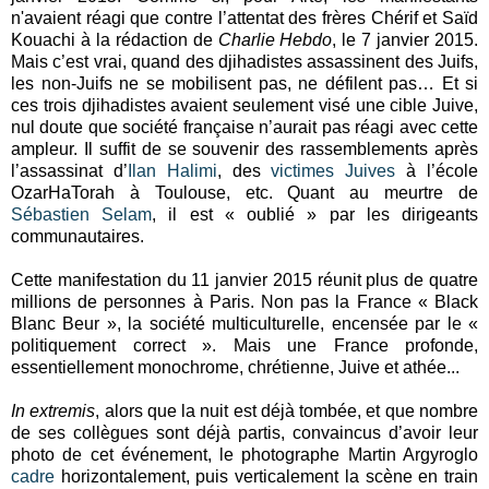
n'avaient réagi que contre l’attentat des frères Chérif et Saïd
Kouachi à la rédaction de
Charlie Hebdo
, le 7 janvier 2015.
Mais c’est vrai, quand des djihadistes assassinent des Juifs,
les non-Juifs ne se mobilisent pas, ne défilent pas… Et si
ces trois djihadistes avaient seulement visé une cible Juive,
nul doute que société française n’aurait pas réagi avec cette
ampleur. Il suffit de se souvenir des rassemblements après
l’assassinat d’
Ilan Halimi
, des
victimes Juives
à l’école
OzarHaTorah à Toulouse, etc. Quant au meurtre de
Sébastien Selam
, il est « oublié » par les dirigeants
communautaires.
Cette manifestation du 11 janvier 2015 réunit plus de quatre
millions de personnes à Paris. Non pas la France « Black
Blanc Beur », la société multiculturelle, encensée par le «
politiquement correct ». Mais une France profonde,
essentiellement monochrome, chrétienne, Juive et athée...
In extremis
, alors que la nuit est déjà tombée, et que nombre
de ses collègues sont déjà partis, convaincus d’avoir leur
photo de cet événement, le photographe Martin Argyroglo
cadre
horizontalement, puis verticalement la scène en train