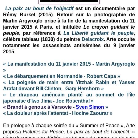
La paix au bout de l’objectif
est un documentaire par
Rémy Burkel (2015).
Retour sur la photographie de
Martin Argyroglo prise à la fin de la manifestation du 11
janvier 2015 à Paris, et intitulée
Le crayon guidant le
peuple
, par référence à
La Liberté guidant le peuple
,
célèbre tableau (1830) du peintre
Delacroix
. Arte occulte
notamment les assassinats antisémites du 9 janvier
2015.
« La manifestation du 11 janvier 2015 - Martin Argyroglo
»
« Le débarquement en Normandie - Robert Capa »
« La poignée de main entre Yitzhak Rabin et Yasser
Arafat devant Bill Clinton - Gary Hershorn »
« Le drapeau américain planté au sommet de l’île
japonaise d’Iwo Jima - Joe Rosenthal »
« Brandt à genoux à Varsovie -
Sven Simon
»
« La douleur après l’attentat - Hocine Zaourar »
En prologue à chaque soirée du « Summer of Peace », Arte
proposa
Pictures for Peace, La paix au bout de l’objectif
, «
série documentaire dédiée aux images de guerre ou de paix