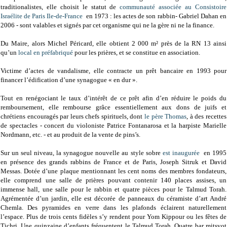
traditionalistes, elle choisit le statut de
communauté associée au Consistoire
Israélite de Paris Ile-de-France
en 1973 : les actes de son rabbin- Gabriel Dahan en
2006 - sont valables et signés par cet organisme qui ne la gère ni ne la finance.
Du Maire, alors Michel Péricard, elle obtient 2 000 m² près de la RN 13 ainsi
qu’un
local en préfabriqué
pour les prières, et se constitue en association.
Victime d’actes de vandalisme, elle contracte un prêt bancaire en 1993 pour
financer l’édification d’une synagogue « en dur ».
Tout en renégociant le taux d’intérêt de ce prêt afin d’en réduire le poids du
remboursement, elle rembourse grâce essentiellement aux dons de juifs et
chrétiens encouragés par leurs chefs spirituels, dont
le père Thomas
, à des recettes
de spectacles - concert du violoniste Patrice Fontanarosa et la harpiste Marielle
Nordmann, etc. - et au produit de la vente de pins’s.
Sur un seul niveau, la synagogue nouvelle au style sobre
est inaugurée
en 1995
en présence des grands rabbins de France et de Paris, Joseph Sitruk et David
Messas. Dotée d’une plaque mentionnant les cent noms des membres fondateurs,
elle comprend une salle de prières pouvant contenir 140 places assises, un
immense hall, une salle pour le rabbin et quatre pièces pour le Talmud Torah.
Agrémentée d’un jardin, elle est décorée de panneaux du céramiste d’art André
Chemla. Des pyramides en verre dans les plafonds éclairent naturellement
l’espace. Plus de trois cents fidèles s’y rendent pour Yom Kippour ou les fêtes de
Tichri. Une quinzaine d’enfants fréquentent le Talmud Torah. Quatre bar mitsvot