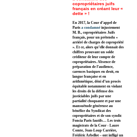
copropriétaires juifs
français en créant leur «
dette » !
En 2017, la Cour d’appel de
Paris
a condamné
injustement
M. B., copropriétaires Juifs
français, pour un prétendu «
arriéré de charges de copropriété
». Et ce, alors qu’elle donnait des
chiffres prouvant un solde
créditeur de leur compte de
copropriétaires. Absence de
préparation de l’audience,
carences basiques en droit, en
langue française et en
arithmétique, déni d’un procès
équitable notamment en violant
les droits de la défense des
justiciables juifs par une
partialité choquante et par une
mansuétude généreuse au
bénéfice du Syndicat des
copropriétaires et de son syndic
Foncia Paris fautifs… Les trois
magistrats de la Cour - Laure
Comte, Jean-Loup Carrière,
Frédéric Arbellot – ont infligé un