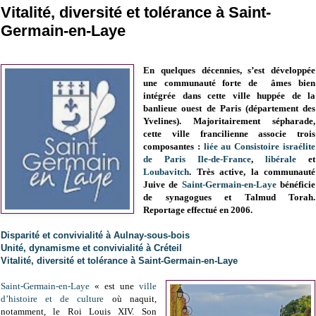
Vitalité, diversité et tolérance à Saint-
Germain-en-Laye
En quelques décennies, s’est développée
une communauté forte de âmes bien
intégrée dans cette ville huppée de la
banlieue ouest de Paris (département des
Yvelines). Majoritairement sépharade,
cette ville francilienne associe trois
composantes :
liée au Consistoire israélite
de Paris Ile-de-France
,
libérale
et
Loubavitch
. Très active, la communauté
Juive de
Saint-Germain-en-Laye
bénéficie
de synagogues et Talmud Torah.
Reportage effectué en 2006.
Disparité et convivialité à Aulnay-sous-bois
Unité, dynamisme et convivialité à Créteil
Vitalité, diversité et tolérance à Saint-Germain-en-Laye
Saint-Germain-en-Laye
« est une
ville
d’histoire et de culture
où naquit,
notamment, le Roi Louis XIV. Son