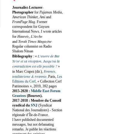
Journalist-Lecturer-
Photographer
for
Pajamas Media,
American Thinker, Ami
and
FrontPage Mag
. Former
correspondent for Guysen
International News. I wrote articles
Haaretz
L'Arche
for
,
Torah Times Magazine
and
Regular columnist on Radio
Shalom Nitsan
L’œuvre de Bat
Bibliography
:
«
Ye’or et sa réception. Jusqu’où la
contradiction est-elle possible ?
»
Femmes,
in Marc Crapez (dir.),
totalitarisme & tyrannie
. Paris,
Les
Editions du Cerf
, « Collection Cerf
Patrimoines », 2019, 392 pages
Middle East Forum
2015-2020 :
Grantees
(Bourses).
2017-2018 : Membre du Conseil
SNJ
syndical du
(Syndicat
National des Journalistes) - Section
régionale d’Île-de-France.
I have published documented
messages, but not defamating
remarks. Je publie les réactions