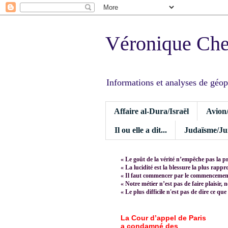
Véronique Ch
Informations et analyses de géopoli
Affaire al-Dura/Israël
Avion
Il ou elle a dit...
Judaïsme/Jui
« Le goût de la vérité n’empêche pas la p
« La lucidité est la blessure la plus rapp
« Il faut commencer par le commencement,
« Notre métier n’est pas de faire plaisir, 
« Le plus difficile n'est pas de dire ce que
La Cour d’appel de Paris
a condamné des