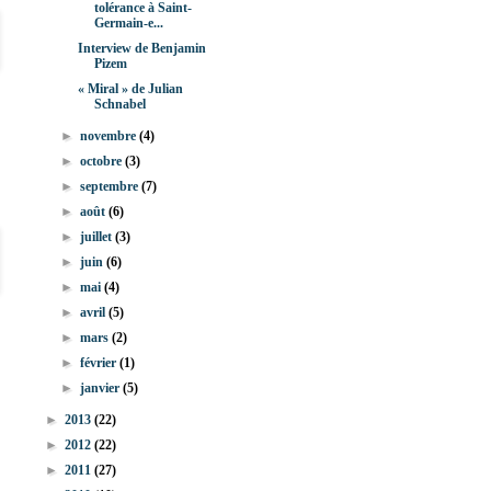
tolérance à Saint-
Germain-e...
Interview de Benjamin
Pizem
« Miral » de Julian
Schnabel
►
novembre
(4)
►
octobre
(3)
►
septembre
(7)
►
août
(6)
►
juillet
(3)
►
juin
(6)
►
mai
(4)
►
avril
(5)
►
mars
(2)
►
février
(1)
►
janvier
(5)
►
2013
(22)
►
2012
(22)
►
2011
(27)