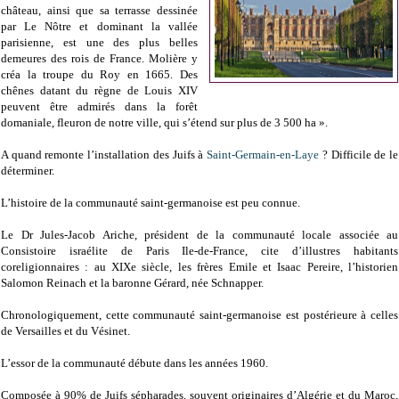
château, ainsi que sa terrasse dessinée
par Le Nôtre et dominant la vallée
parisienne, est une des plus belles
demeures des rois de France. Molière y
créa la troupe du Roy en 1665. Des
chênes datant du règne de Louis XIV
peuvent être admirés dans la forêt
domaniale, fleuron de notre ville, qui s’étend sur plus de 3 500 ha ».
A quand remonte l’installation des Juifs à
Saint-Germain-en-Laye
? Difficile de le
déterminer.
L’histoire de la communauté saint-germanoise est peu connue.
Le Dr Jules-Jacob Ariche, président de la communauté locale associée au
Consistoire israélite de Paris Ile-de-France, cite d’illustres habitants
coreligionnaires : au XIXe siècle, les frères Emile et Isaac Pereire, l’historien
Salomon Reinach et la baronne Gérard, née Schnapper.
Chronologiquement, cette communauté saint-germanoise est postérieure à celles
de Versailles et du Vésinet.
L’essor de la communauté débute dans les années 1960.
Composée à 90% de Juifs sépharades, souvent originaires d’Algérie et du Maroc,