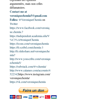
exprimant des opinions
argumentées, mais non celles
diffamatoires.
Contact me at
veroniquechemla5@gmail.com
@VeroniqueChemla
Follow
on
Twitter
https://www.facebook.com/veroniq
ue.chemla.7
https://independent.academia.edu/V
%C3%A9roniqueChemla
https://issuu.com/veroniquechemla
https://fr.scribd.com/chemla-3
http://fr.slideshare.net/veroniqueche
mla7
http://www.youscribe.com/veroniqu
echemla5/
https://substack.com/@vchemla/
http://www.calameo.com/accounts/4
522342
https://www.instagram.com/
veroniquechemla/
https://vk.com/veroniquechemla