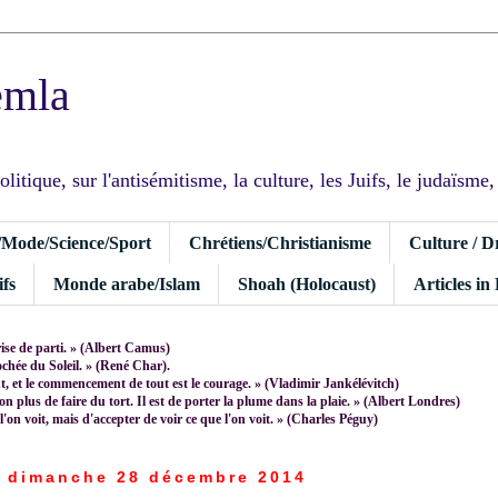
emla
tique, sur l'antisémitisme, la culture, les Juifs, le judaïsme, I
/Mode/Science/Sport
Chrétiens/Christianisme
Culture / D
fs
Monde arabe/Islam
Shoah (Holocaust)
Articles in
rise de parti. » (Albert Camus)
rochée du Soleil. » (René Char).
 et le commencement de tout est le courage. » (Vladimir Jankélévitch)
non plus de faire du tort. Il est de porter la plume dans la plaie. » (Albert Londres)
 l'on voit, mais d'accepter de voir ce que l'on voit. » (Charles Péguy)
dimanche 28 décembre 2014