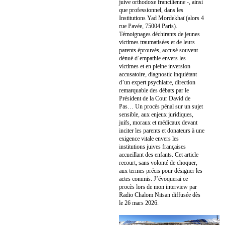
juive orthodoxe francilienne -, ainsi
que professionnel, dans les
Institutions Yad Mordekhaï (alors 4
rue Pavée, 75004 Paris).
Témoignages déchirants de jeunes
victimes traumatisées et de leurs
parents éprouvés, accusé souvent
dénué d’empathie envers les
victimes et en pleine inversion
accusatoire, diagnostic inquiétant
d’un expert psychiatre, direction
remarquable des débats par le
Président de la Cour David de
Pas… Un procès pénal sur un sujet
sensible, aux enjeux juridiques,
juifs, moraux et médicaux devant
inciter les parents et donateurs à une
exigence vitale envers les
institutions juives françaises
accueillant des enfants. Cet article
recourt, sans volonté de choquer,
aux termes précis pour désigner les
actes commis. J’évoquerai ce
procès lors de mon interview par
Radio Chalom Nitsan diffusée dès
le 26 mars 2026.