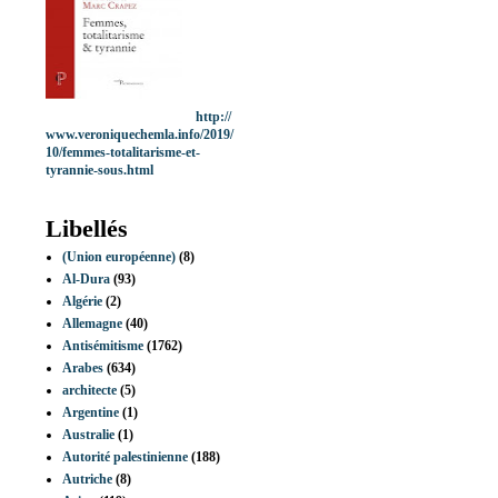
http://
www.veroniquechemla.info/2019/
10/femmes-totalitarisme-et-
tyrannie-sous.html
Libellés
(Union européenne)
(8)
Al-Dura
(93)
Algérie
(2)
Allemagne
(40)
Antisémitisme
(1762)
Arabes
(634)
architecte
(5)
Argentine
(1)
Australie
(1)
Autorité palestinienne
(188)
Autriche
(8)