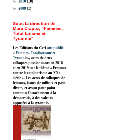
►
2010
(10)
►
2009
(1)
Sous la direction de
Marc Crapez, "Femmes,
Totalitarisme et
Tyrannie"
Les Editions du Cerf
ont publié
«
Femmes, Totalitarisme et
Tyrannie
», actes de deux
colloques passionnants en 2018
et en 2019 sur le thème « Femmes
contre le totalitarisme au XXe
siècle ». Les actes de colloques de
femmes, issues de milieux et pays
divers, et ayant pour point
commun l'attachement à la
démocratie, à des valeurs
opposées à la tyrannie.