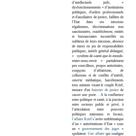
d’intellectuels juifs, «
dysfonctionnements » d’institutions
publiques, d'ordres professionnels
et d'auxiliaires de justice, faillites de
l’Etat dans ses missions
régaliennes, discriminations non
sanctionnées,
establishment
, entités
et bureaucraties incontrôlés ou
oublieux de leurs missions, absence
de mises en jeu de responsabilités
publiques, intérêt général dédaigné,
« système-de-santé-que-le-monde-
entier-nous-envie » partialement
peu sourcilleux, propos antisémites,
soupçons d’affairisme, de
collusions et de conflits d’intérêt,
omerta
médiatique, harcèlements
tous azimuts visant le couple Krief,
menace d'un
huissier de justice
de
casser une porte…
A la confluence
entre politique et santé, à la jonction
entre secteurs public et privé, à
l’articulation entre pouvoirs
politiques nationaux et locaux,
l’affaire Krief
s’avère emblématique
d’un « antisémitisme d’Etat » sous
un «
gouvernement des juges
»
spoliateur.
Une affaire
qui souligne