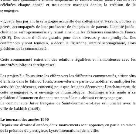
célébrées chaque année, et trois-quatre mariages depuis la création de la
synagogue.
« Quatre fois par an, la synagogue accueille des collégiens et lycéens, publics et
privés, accompagnés de leur professeur de français et de parents. L’amitié judéo-
chrétienne saint-germanoise s’y réunit ainsi que les Eclaireurs israélites de France
(EEIF). Des cours d’hébreu gratuits pour deux niveaux y sont prodigués. Des
conférences y sont tenues », a décrit le Dr Ariche, retraité septuagénaire, alors
président de la communauté.
Cette communauté entretient des relations régulières et harmonieuses avec les
autorités publiques et religieuses.
Les projets ? « Poursuivre les efforts vers les différentes communautés, attirer plus
d’enfants dans le Talmud Torah, renouveler une partie du mobilier et multiplier les
activités (conférences, concerts) pour que les gens découvrent l’enchantement de
cette synagogue », a envisagé ce rhumatologue. Hommage a été rendu à ce
président d’honneur en donnant son nom à la rue abritant cette synagogue.
La communauté Juive française de Saint-Germain-en-Laye est jumelée avec la
ville de Lakhich (Israël).
Le tournant des années 1990
Depuis une dizaine d’années, deux mouvements sont apparues, en partie en raison
de la présence du prestigieux Lycée international de la ville.