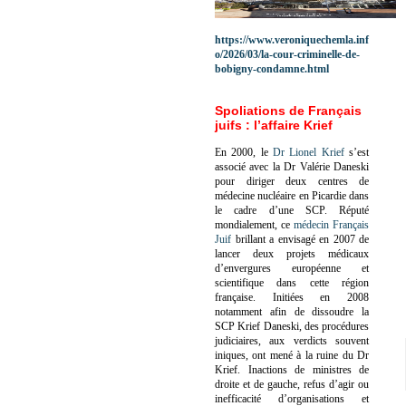
https://www.veroniquechemla.inf
o/2026/03/la-cour-criminelle-de-
bobigny-condamne.html
Spoliations de Français
juifs : l’affaire Krief
En 2000, le
Dr Lionel Krief
s’est
associé avec la Dr Valérie Daneski
pour diriger deux centres de
médecine nucléaire en Picardie dans
le cadre d’une SCP.
Réputé
mondialement, ce
médecin Français
Juif
brillant a envisagé en 2007 de
lancer deux projets médicaux
d’envergures européenne et
scientifique dans cette région
française.
Initiées en 2008
notamment afin de dissoudre la
SCP Krief Daneski, des procédures
judiciaires, aux verdicts souvent
iniques, ont mené à la ruine du Dr
Krief.
Inactions de ministres de
droite et de gauche, refus d’agir ou
inefficacité d’organisations et