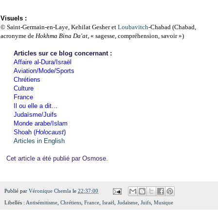
Visuels :
© Saint-Germain-en-Laye, Kehilat Gesher et
Loubavitch
-Chabad (
Chabad,
acronyme de
Hokhma Bina Da'at
, « sagesse, compréhension, savoir »)
Articles sur ce blog concernant :
Affaire al-Dura/Israël
Aviation/Mode/Sports
Chrétiens
Culture
France
Il ou elle a dit...
Judaïsme/Juifs
Monde arabe/Islam
Shoah (
Holocaust
)
Articles in English
Cet article a été publié par Osmose.
Publié par
Véronique Chemla
le
22:37:00
Libellés :
Antisémitisme
,
Chrétiens
,
France
,
Israël
,
Judaïsme
,
Juifs
,
Musique