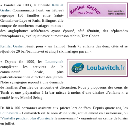
« Fondée en 1993, la libérale
Kehilat
Gesher
(Communauté Pont, en hébreu)
regroupe 150 familles entre Saint-
Germain-en-Laye et Paris. Bilingue, elle
compte de nombreux mariages mixtes :
des anglophones ashkénazes ayant épousé, côté féminin, des sépharades
francophones », expliquait avec humour son rabbin, Tom Cohen.
Kehilat Gesher
réunit pour « un Talmud Torah 75 enfants des deux cités et se
réjouit de 20 bar/bat mitsvot et cinq à six mariages par an ».
« Depuis fin 1999, les
Loubavitch
complètent les activités de la
communauté locale, plus
particulièrement en direction des jeunes.
Notre synagogue répond à une demande
de familles d’un lieu de rencontre et discussion. Nous y proposons des cours de
Torah et une préparation à la bar mitsva à moins d’une dizaine d’enfants », a
confié le rav Mendel Sebag .
De 80 à 100 personnes assistent aux prières lors de fêtes. Depuis quatre ans, les
Loubavitch
- Loubavitch est le nom d'une ville, actuellement en Biélorussie, où
"
s'installa pendant plus d'un siècle
le mouvement" - organisent un centre de loisirs
en juillet.