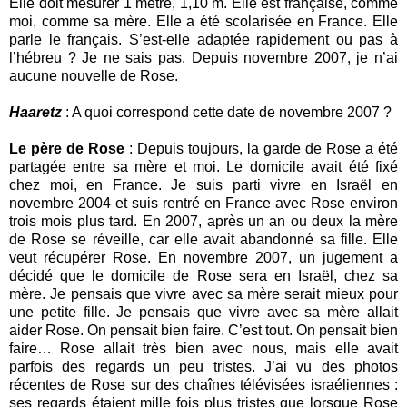
Elle doit mesurer 1 mètre, 1,10 m. Elle est française, comme
moi, comme sa mère. Elle a été scolarisée en France. Elle
parle le français. S’est-elle adaptée rapidement ou pas à
l’hébreu ? Je ne sais pas. Depuis novembre 2007, je n’ai
aucune nouvelle de Rose.
Haaretz
: A quoi correspond cette date de novembre 2007 ?
Le père de Rose
: Depuis toujours, la garde de Rose a été
partagée entre sa mère et moi. Le domicile avait été fixé
chez moi, en France. Je suis parti vivre en Israël en
novembre 2004 et suis rentré en France avec Rose environ
trois mois plus tard. En 2007, après un an ou deux la mère
de Rose se réveille, car elle avait abandonné sa fille. Elle
veut récupérer Rose. En novembre 2007, un jugement a
décidé que le domicile de Rose sera en Israël, chez sa
mère. Je pensais que vivre avec sa mère serait mieux pour
une petite fille. Je pensais que vivre avec sa mère allait
aider Rose. On pensait bien faire. C’est tout. On pensait bien
faire… Rose allait très bien avec nous, mais elle avait
parfois des regards un peu tristes. J’ai vu des photos
récentes de Rose sur des chaînes télévisées israéliennes :
ses regards étaient mille fois plus tristes que lorsque Rose