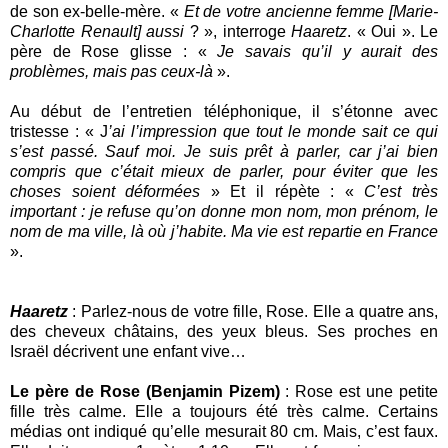
de son ex-belle-mère. «
Et de votre ancienne femme [Marie-
Charlotte Renault] aussi
? », interroge
Haaretz
. « Oui ». Le
père de Rose glisse : «
Je savais qu’il y aurait des
problèmes, mais pas ceux-là
».
Au début de l’entretien téléphonique, il s’étonne avec
tristesse : « J
’ai l’impression que tout le monde sait ce qui
s’est passé. Sauf moi. Je suis prêt à parler, car j’ai bien
compris que c’était mieux de parler, pour éviter que les
choses soient déformées
» Et il répète : «
C’est très
important : je refuse qu’on donne mon nom, mon prénom, le
nom de ma ville, là où j’habite. Ma vie est repartie en France
».
Haaretz
: Parlez-nous de votre fille, Rose. Elle a quatre ans,
des cheveux châtains, des yeux bleus. Ses proches en
Israël décrivent une enfant vive…
Le père de Rose (Benjamin Pizem)
: Rose est une petite
fille très calme. Elle a toujours été très calme. Certains
médias ont indiqué qu’elle mesurait 80 cm. Mais, c’est faux.