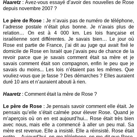
Haaretz
: Avez-vous essayé d’avoir des nouvelles de Rose
depuis novembre 2007 ?
Le père de Rose
: Je n’avais pas de numéro de téléphone,
l’adresse postale n’était plus bonne. Je n’avais plus de
relation… On est à 4 000 km. Les lois française et
israélienne sont différentes. Je savais bien… Le jour où
Rose est partie de France, j’ai dit au juge qui avait fixé le
domicile de Rose en Israël que j’avais peu de chance de la
revoir parce que je savais comment était sa mère et je
savais comment était son compagnon, enfin le peu que je
savais du moins... Les lois n’étaient pas les mêmes. Que
vouliez-vous que je fasse ? Des démarches ? Elles auraient
duré 10 ans et n’auraient abouti à rien.
Haaretz
: Comment était la mère de Rose ?
Le père de Rose
: Je pensais savoir comment elle était. Je
pensais qu’elle s’était calmée pour élever Rose. Quand je
m’aperçois où on en est aujourd’hui... Rose était très bien
avec nous, mais elle a commencé à aller un peu mal. Sa
mère est revenue. Elle a insisté. Elle a réinsisté. Rose était
petite… Aujourd’hui, on me téléphone, on me dit que Rose,