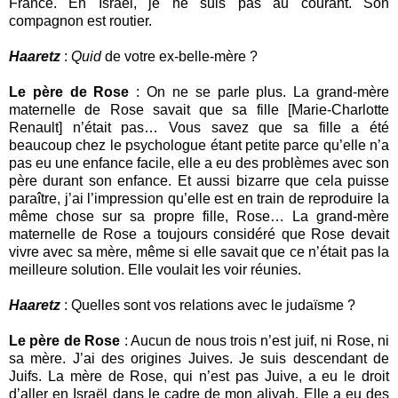
France. En Israël, je ne suis pas au courant. Son
compagnon est routier.
Haaretz
:
Quid
de votre ex-belle-mère ?
Le père de Rose
: On ne se parle plus. La grand-mère
maternelle de Rose savait que sa fille [Marie-Charlotte
Renault] n’était pas… Vous savez que sa fille a été
beaucoup chez le psychologue étant petite parce qu’elle n’a
pas eu une enfance facile, elle a eu des problèmes avec son
père durant son enfance. Et aussi bizarre que cela puisse
paraître, j’ai l’impression qu’elle est en train de reproduire la
même chose sur sa propre fille, Rose… La grand-mère
maternelle de Rose a toujours considéré que Rose devait
vivre avec sa mère, même si elle savait que ce n’était pas la
meilleure solution. Elle voulait les voir réunies.
Haaretz
: Quelles sont vos relations avec le judaïsme ?
Le père de Rose
: Aucun de nous trois n’est juif, ni Rose, ni
sa mère. J’ai des origines Juives. Je suis descendant de
Juifs. La mère de Rose, qui n’est pas Juive, a eu le droit
d’aller en Israël dans le cadre de mon aliyah. Elle a eu des