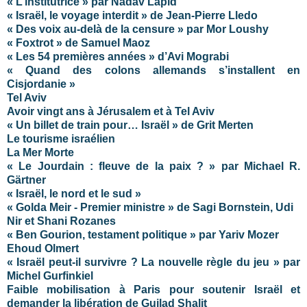
« L’institutrice » par Nadav Lapid
« Israël, le voyage interdit » de Jean-Pierre Lledo
« Des voix au-delà de la censure » par Mor Loushy
« Foxtrot » de Samuel Maoz
« Les 54 premières années » d’Avi Mograbi
« Quand des colons allemands s’installent en
Cisjordanie »
Tel Aviv
Avoir vingt ans à Jérusalem et à Tel Aviv
« Un billet de train pour… Israël » de Grit Merten
Le tourisme israélien
La Mer Morte
« Le Jourdain : fleuve de la paix ? » par Michael R.
Gärtner
« Israël, le nord et le sud »
« Golda Meir - Premier ministre » de Sagi Bornstein, Udi
Nir et Shani Rozanes
« Ben Gourion, testament politique » par Yariv Mozer
Ehoud Olmert
« Israël peut-il survivre ? La nouvelle règle du jeu » par
Michel Gurfinkiel
Faible mobilisation à Paris pour soutenir Israël et
demander la libération de Guilad Shalit