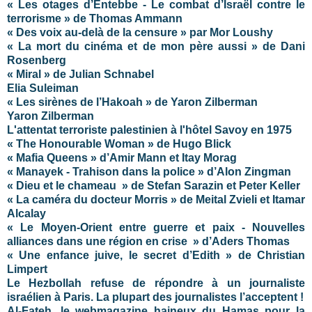
« Les otages d’Entebbe - Le combat d’Israël contre le
terrorisme » de Thomas Ammann
« Des voix au-delà de la censure » par Mor Loushy
« La mort du cinéma et de mon père aussi » de Dani
Rosenberg
« Miral » de Julian Schnabel
Elia Suleiman
« Les sirènes de l’Hakoah » de Yaron Zilberman
Yaron Zilberman
L'attentat terroriste palestinien à l'hôtel Savoy en 1975
« The Honourable Woman » de Hugo Blick
« Mafia Queens » d’Amir Mann et Itay Morag
« Manayek - Trahison dans la police » d’Alon Zingman
« Dieu et le chameau » de Stefan Sarazin et Peter Keller
« La caméra du docteur Morris » de Meital Zvieli et Itamar
Alcalay
« Le Moyen-Orient entre guerre et paix - Nouvelles
alliances dans une région en crise » d’Aders Thomas
« Une enfance juive, le secret d’Edith »
de
Christian
Limpert
Le Hezbollah refuse de répondre à un journaliste
israélien à Paris. La plupart des journalistes l’acceptent !
Al-Fateh, le webmagazine haineux du Hamas pour la