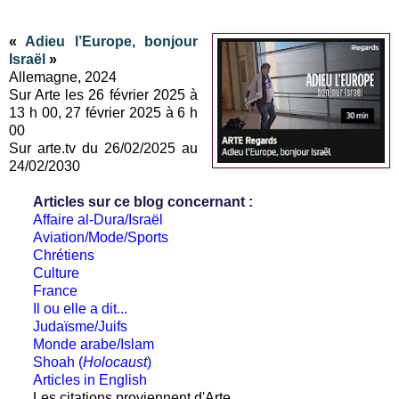
«
Adieu l’Europe, bonjour
Israël
»
Allemagne, 2024
Sur Arte les 26 février 2025 à
13 h 00, 27 février 2025 à 6 h
00
Sur arte.tv du 26/02/2025 au
24/02/2030
Articles sur ce blog concernant :
Affaire al-Dura/Israël
Aviation/Mode/Sports
Chrétiens
Culture
France
Il ou elle a dit...
Judaïsme/Juifs
Monde arabe/Islam
Shoah (
Holocaust
)
Articles in English
Les citations proviennent d'Arte.