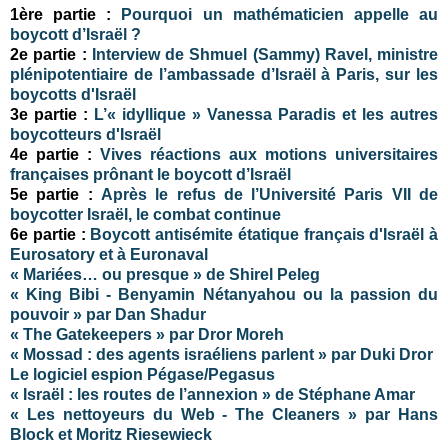
1ère partie :
Pourquoi un mathématicien appelle au
boycott d’Israël ?
2e partie :
Interview de Shmuel (Sammy) Ravel, ministre
plénipotentiaire de l’ambassade d’Israël à Paris, sur les
boycotts d'Israël
3e partie :
L’« idyllique » Vanessa Paradis et les autres
boycotteurs d'Israël
4e partie :
Vives réactions aux motions universitaires
françaises prônant le boycott d’Israël
5e partie :
Après le refus de l’Université Paris VII de
boycotter Israël, le combat continue
6e partie :
Boycott antisémite étatique français d'Israël à
Eurosatory et à Euronaval
« Mariées… ou presque » de Shirel Peleg
« King Bibi - Benyamin Nétanyahou ou la passion du
pouvoir » par Dan Shadur
« The Gatekeepers » par Dror Moreh
« Mossad : des agents israéliens parlent »
par Duki Dror
Le logiciel espion Pégase/Pegasus
« Israël : les routes de l’annexion » de Stéphane Amar
« Les nettoyeurs du Web - The Cleaners » par Hans
Block et Moritz Riesewieck