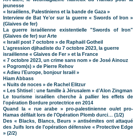
jeunesse
« Israéliens, Palestiniens et la bande de Gaza »
Interview de Bat Ye’or sur la guerre « Swords of Iron »
(Glaives de fer)
La guerre israélienne existentielle "Swords of Iron"
(Glaives de fer) sur Arte
« Israël post 7 octobre » de Raphaël Gotheil
L’agression djihadiste du 7 octobre 2023, la guerre
israélienne « Glaives de Fer » et la France
« 7 octobre 2023, un crime sans nom » de José Ainouz
« Pogrom(s) » de Pierre Rehov
« Adieu l’Europe, bonjour Israël »
Hiam Abbass
« Nuits de noces » de Rachel Elitzur
« Les Shtisel : une famille à Jérusalem » d’Alon Zingman
Le tourisme israélien cherche à pallier les effets de
l'opération Bordure protectrice en 2014
Quand la « rue arabe » pro-palestinienne ou/et pro-
Hamas défilait lors de l'Opération Plomb durci… (1/2)
Des « Blacks, Blancs, Beurs » antisémites ont attaqué
des Juifs lors de l'opération défensive « Protective Edge
» (2/2)