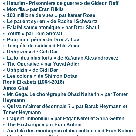
« Hatufim - Prisonniers de guerre » de Gideon Raff
« Mon fils » par Eran Riklis
« 100 millions de vues » par Itamar Rose
« Le patient syrien » de Racheli Schwartz
« Falafel sauce atomique » par Dror Shaul
« Youth » par Tom Shoval
« Pour mon père » de Dror Zahavi
« Tempête de sable » d'Elite Zexer
« Ushpizin » de Gidi Dar
« La loi des plus forts » de Ra’anan Alexandrowicz
« The Operative » par Yuval Adler
« Ushpizin » de Gidi Dar
« Les colons » de Shimon Dotan
Ronit Elkabetz (1964-2016)
Amos Gitai
« Mr. Gaga. Le chorégraphe Ohad Naharin » par Tomer
Heymann
« Qui va m’aimer désormais ? » par Barak Heymann et
Tomer Heymann
« L’agent immobilier » par Etgar Keret et Shira Geffen
« The Exchange » par Eran Kolirin
« Au-delà des montagnes et des collines » d’Eran Kolirin