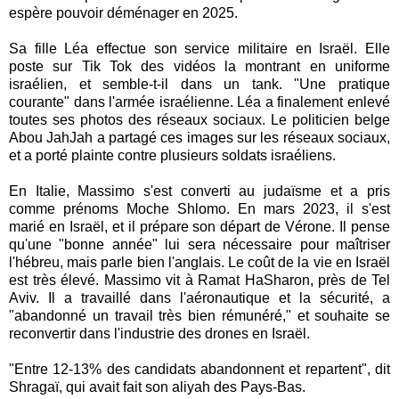
espère pouvoir déménager en 2025.
Sa fille Léa effectue son service militaire en Israël. Elle
poste sur Tik Tok des vidéos la montrant en uniforme
israélien, et semble-t-il dans un tank. "Une pratique
courante" dans l'armée israélienne. Léa a finalement enlevé
toutes ses photos des réseaux sociaux. Le politicien belge
Abou JahJah a partagé ces images sur les réseaux sociaux,
et a porté plainte contre plusieurs soldats israéliens.
En Italie, Massimo s'est converti au judaïsme et a pris
comme prénoms Moche Shlomo. En mars 2023, il s'est
marié en Israël, et il prépare son départ de Vérone. Il pense
qu'une "bonne année" lui sera nécessaire pour maîtriser
l'hébreu, mais parle bien l'anglais. Le coût de la vie en Israël
est très élevé. Massimo vit à Ramat HaSharon, près de Tel
Aviv. Il a travaillé dans l'aéronautique et la sécurité, a
"abandonné un travail très bien rémunéré," et souhaite se
reconvertir dans l'industrie des drones en Israël.
"Entre 12-13% des candidats abandonnent et repartent", dit
Shragaï, qui avait fait son aliyah des Pays-Bas.