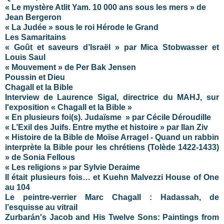
« Le mystère Atlit Yam. 10 000 ans sous les mers » de
Jean Bergeron
« La Judée » sous le roi Hérode le Grand
Les Samaritains
« Goût et saveurs d’Israël » par Mica Stobwasser et
Louis Saul
« Mouvement » de Per Bak Jensen
Poussin et Dieu
Chagall et la Bible
Interview de Laurence Sigal, directrice du MAHJ, sur
l'exposition « Chagall et la Bible »
« En plusieurs foi(s). Judaïsme » par Cécile Déroudille
« L’Exil des Juifs. Entre mythe et histoire » par Ilan Ziv
« Histoire de la Bible de Moïse Arragel - Quand un rabbin
interprète la Bible pour les chrétiens (Tolède 1422-1433)
» de Sonia Fellous
« Les religions » par Sylvie Deraime
Il était plusieurs fois… et Kuehn Malvezzi House of One
au 104
Le peintre-verrier Marc Chagall : Hadassah, de
l’esquisse au vitrail
Zurbarán's Jacob and His Twelve Sons: Paintings from