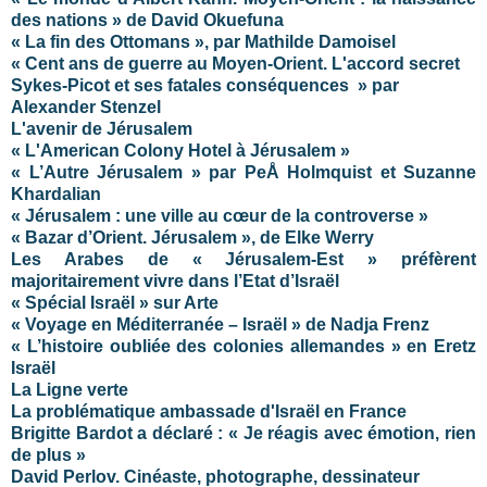
des nations » de David Okuefuna
« La fin des Ottomans », par Mathilde Damoisel
« Cent ans de guerre au Moyen-Orient. L'accord secret
Sykes-Picot et ses fatales conséquences » par
Alexander Stenzel
L'avenir de Jérusalem
« L'American Colony Hotel à Jérusalem »
« L’Autre Jérusalem » par PeÅ Holmquist et Suzanne
Khardalian
« Jérusalem : une ville au cœur de la controverse »
« Bazar d’Orient. Jérusalem », de Elke Werry
Les Arabes de « Jérusalem-Est » préfèrent
majoritairement vivre dans l’Etat d’Israël
« Spécial Israël » sur Arte
« Voyage en Méditerranée – Israël » de Nadja Frenz
« L’histoire oubliée des colonies allemandes » en Eretz
Israël
La Ligne verte
La problématique ambassade d'Israël en France
Brigitte Bardot a déclaré : « Je réagis avec émotion, rien
de plus »
David Perlov. Cinéaste, photographe, dessinateur