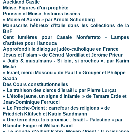
Auckland Castle
Moïse. Figures d’un prophète
Poussin et Moïse, histoires tissées
« Moïse et Aaron » par Arnold Schönberg
Manuscrits hébreux d’Italie dans les collections de la
BnF
Cent lumières pour Casale Monferrato - Lampes
d’artistes pour Hanouca
Approfondir le dialogue judéo-catholique en France
Jésus et l’islam » de Gérard Mordillat et Jérôme Prieur
« Juifs & musulmans - Si loin, si proches », par Karim
Miské
« Israël, merci Moscou » de Paul Le Grouyer et Philippe
Saada
Des Cours constitutionnelles
« La trahison des clercs d’Israël » par Pierre Lurçat
« L'étoile jaune, un signe d'infamie » de Tamara Erde et
Jean-Dominique Ferrucci
« Le Proche-Orient : carrefour des religions » de
Friedrich Klütsch et Katrin Sandmann
« Une terre deux fois promise : Israël – Palestine » par
Blanche Finger et William Karel
« Le monde d’Albert Kahn. Moyen-Orient : la naissance