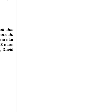
uit des
eurs du
une star
13 mars
, David