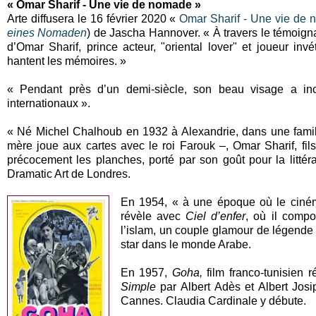
« Omar Sharif - Une vie de nomade »
Arte diffusera le 16 février 2020 «
Omar Sharif - Une vie de
eines Nomaden
) de Jascha Hannover. « À travers le témoigna
d’Omar Sharif, prince acteur, "oriental lover" et joueur inv
hantent les mémoires. »
« Pendant près d’un demi-siècle, son beau visage a in
internationaux ».
« Né Michel Chalhoub en 1932 à Alexandrie, dans une famil
mère joue aux cartes avec le roi Farouk –, Omar Sharif, fils
précocement les planches, porté par son goût pour la littér
Dramatic Art de Londres.
En 1954, « à une époque où le ciném
révèle avec
Ciel d’enfer
, où il compo
l’islam, un couple glamour de légende 
star dans le monde Arabe.
En 1957,
Goha,
film franco-tunisien 
Simple
par Albert Adès et Albert Josip
Cannes. Claudia Cardinale y débute.