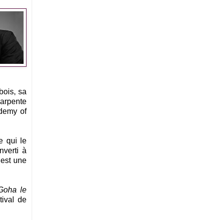
bois, sa
 arpente
ademy of
 qui le
nverti à
 est une
Goha le
tival de