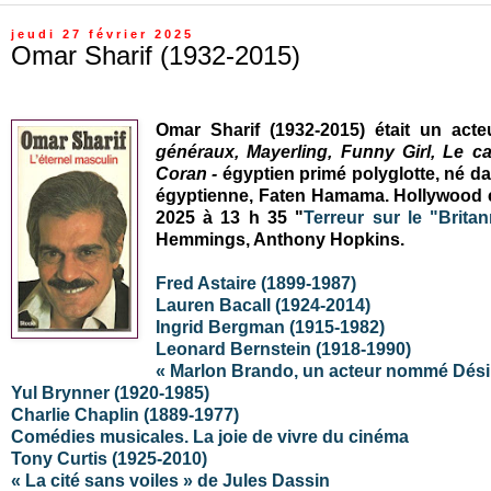
jeudi 27 février 2025
Omar Sharif (1932-2015)
Omar Sharif (1932-2015) était un act
généraux, Mayerling, Funny Girl, Le c
Coran
-
égyptien primé polyglotte, né da
égyptienne, Faten Hamama. Hollywood co
2025 à 13 h 35 "
Terreur sur le "Britan
Hemmings, Anthony Hopkins.
Fred Astaire
(1899-1987)
Lauren Bacall (1924-2014)
Ingrid Bergman (1915-1982)
Leonard Bernstein (1918-1990)
« Marlon Brando, un acteur nommé Désir
Yul Brynner (1920-1985)
Charlie Chaplin (1889-1977)
Comédies musicales. La joie de vivre du cinéma
Tony Curtis (1925-2010)
« La cité sans voiles » de Jules Dassin