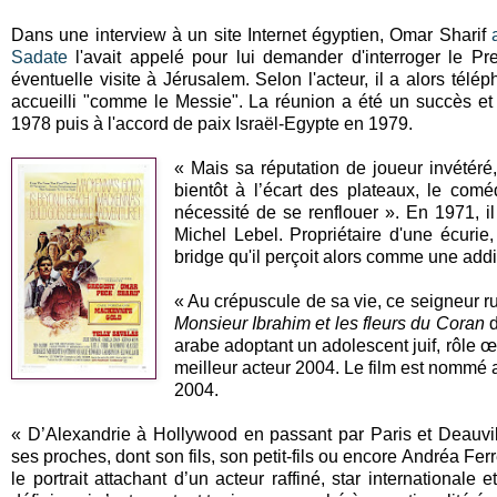
Dans une interview à un site Internet égyptien, Omar Sharif
Sadate
l'avait appelé pour lui demander d'interroger le P
éventuelle visite à Jérusalem. Selon l'acteur, il a alors tél
accueilli "comme le Messie". La réunion a été un succès
1978 puis à l'accord de paix Israël-Egypte en 1979.
« Mais sa réputation de joueur invétéré
bientôt à l’écart des plateaux, le co
nécessité de se renflouer ». En 1971, i
Michel Lebel. Propriétaire d'une écurie
bridge qu'il perçoit alors comme une addi
« Au crépuscule de sa vie, ce seigneur r
Monsieur Ibrahim et les fleurs du Coran
d
arabe adoptant un adolescent juif, rôle 
meilleur acteur 2004. Le film est nommé
2004.
« D’Alexandrie à Hollywood en passant par Paris et Deauvi
ses proches, dont son fils, son petit-fils ou encore Andréa Fe
le portrait attachant d’un acteur raffiné, star international