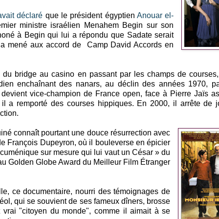
avait déclaré
que le président égyptien
Anouar el-
remier ministre israélien Menahem Begin sur son
éphoné à Begin qui lui a répondu que Sadate serait
 et a mené aux accord de Camp David Accords en
, du bridge au casino en passant par les champs de courses, 
médien enchaînant des nanars, au déclin des années 1970, p
l devient vice-champion de France open, face à Pierre Jaïs a
, il a remporté des courses hippiques. En 2000, il arrête de 
ction.
uiné connaît pourtant une douce résurrection avec
e François Dupeyron, où il bouleverse en épicier
œcuménique sur mesure qui lui vaut un César » du
 au Golden Globe Award du Meilleur Film Étranger
lle, ce documentaire, nourri des témoignages de
rréol, qui se souvient de ses fameux dîners, brosse
e et vrai "citoyen du monde", comme il aimait à se