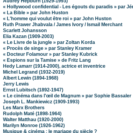
Audrey Hepburn (1929-1993)
« Hollywood confidential - Les égouts du paradis » par J
« La Bible » par John Huston
« L'homme qui voulut être roi » par John Huston
Ruth Prawer Jhabvala / James Ivory / Ismail Merchant
Scarlett Johansson
Elia Kazan (1909-2003)
« Le Livre de la jungle » par Zoltan Korda
« Procès de singe » par Stanley Kramer
« Docteur Folamour » par Stanley Kubrick
« Espions sur la Tamise » de Fritz Lang
Hedy Lamarr (1914-2000), actrice et inventrice
Michel Legrand (1932-2019)
Albert Lewin (1894-1968)
Jerry Lewis
Ernst Lubitsch (1892-1947)
« Le cinéma dans l'œil de Magnum » par Sophie Bassaler
Joseph L. Mankiewicz (1909-1993)
Les Marx Brothers
Rudolph Maté (1898-1964)
Walter Matthau (1920-2000)
Marilyn Monroe (1926-1962)
Musique & cinéma : le mariage du siècle ?