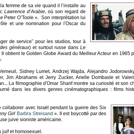
la femme de sa vie quand il l’installe au
ec
Lawrence d’Arabie
, où son regard de
de Peter O’Toole ». Son interprétation lui
ôle et une nomination pour l'Oscar du
anger de service" pour les studios, tour à
 des généraux
) et surtout russe dans
Le
. Il obtient le Golden Globe Award du Meilleur Acteur en 1965 
.
erneuil, Sidney Lumet, Andrzej Wajda, Alejandro Jodorowsky
, Jim Abrahams et Jerry Zucker, Arielle Dombasle et Valeri
.. La filmographie d'Omar Sharif montre sa curiosité et son c
ourné dans les divers genres cinématographiques : films hist
collaborer avec Israël pendant la guerre des Six
ny Girl
Barbra Streisand
». Il est boycotté par des
use juive sioniste américaine.
 juif et homosexuel.