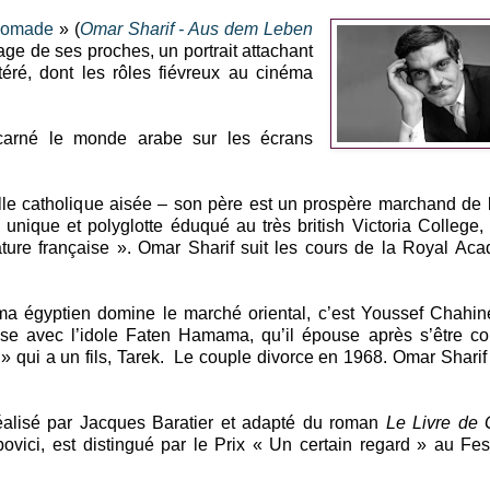
 nomade
» (
Omar Sharif - Aus dem Leben
ge de ses proches, un portrait attachant
étéré, dont les rôles fiévreux au cinéma
carné le monde arabe sur les écrans
le catholique aisée – son père est un prospère marchand de 
 unique et polyglotte éduqué au très british Victoria College,
ature française ». Omar Sharif suit les cours de la Royal Ac
a égyptien domine le marché oriental, c’est Youssef Chahine
se avec l’idole Faten Hamama, qu’il épouse après s’être co
» qui a un fils, Tarek. Le couple divorce en 1968. Omar Sharif
réalisé par Jacques Baratier et adapté du roman
Le Livre de 
ovici, est distingué par le Prix « Un certain regard » au Fes