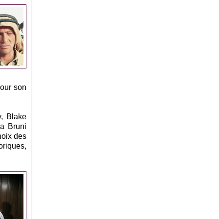
pour son
, Blake
a Bruni
hoix des
oriques,