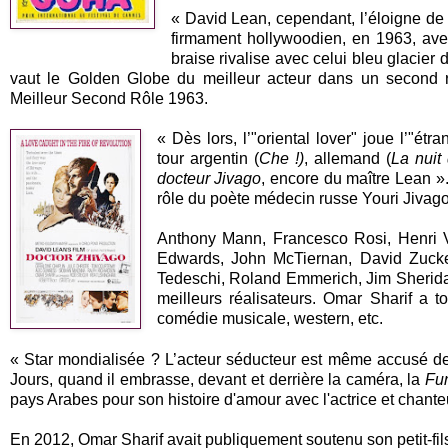
« David Lean, cependant, l’éloigne de 
firmament hollywoodien, en 1963, av
braise rivalise avec celui bleu glacier 
vaut le Golden Globe du meilleur acteur dans un second r
Meilleur Second Rôle 1963.
« Dès lors, l’"oriental lover" joue l’"étr
tour argentin (
Che !)
, allemand (
La nuit
docteur Jivago
, encore du maître Lean »
rôle du poète médecin russe Youri Jivago
Anthony Mann, Francesco Rosi, Henri V
Edwards, John McTiernan, David Zucker
Tedeschi, Roland Emmerich, Jim Sheridan.
meilleurs réalisateurs. Omar Sharif a t
comédie musicale, western, etc.
« Star mondialisée ? L’acteur séducteur est même accusé de 
Jours, quand il embrasse, devant et derrière la caméra, la
Fun
pays Arabes pour son histoire d'amour avec l'actrice et chante
En 2012, Omar Sharif avait publiquement soutenu son petit-fils