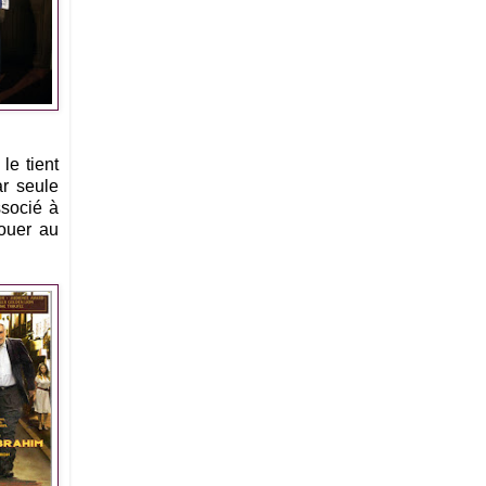
le tient
ar seule
ssocié à
jouer au