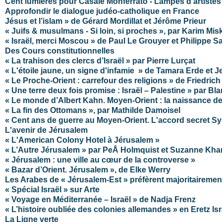
Cent lumières pour Casale Monferrato - Lampes d’artiste
Approfondir le dialogue judéo-catholique en France
Jésus et l’islam » de Gérard Mordillat et Jérôme Prieur
« Juifs & musulmans - Si loin, si proches », par Karim Mis
« Israël, merci Moscou » de Paul Le Grouyer et Philippe S
Des Cours constitutionnelles
« La trahison des clercs d’Israël » par Pierre Lurçat
« L'étoile jaune, un signe d'infamie » de Tamara Erde et
« Le Proche-Orient : carrefour des religions » de Friedri
« Une terre deux fois promise : Israël – Palestine » par Bl
« Le monde d’Albert Kahn. Moyen-Orient : la naissance d
« La fin des Ottomans », par Mathilde Damoisel
« Cent ans de guerre au Moyen-Orient. L'accord secret Sy
L'avenir de Jérusalem
« L'American Colony Hotel à Jérusalem »
« L’Autre Jérusalem » par PeÅ Holmquist et Suzanne Kha
« Jérusalem : une ville au cœur de la controverse »
« Bazar d’Orient. Jérusalem », de Elke Werry
Les Arabes de « Jérusalem-Est » préfèrent majoritairement 
« Spécial Israël » sur Arte
« Voyage en Méditerranée – Israël » de Nadja Frenz
« L’histoire oubliée des colonies allemandes » en Eretz Isr
La Ligne verte