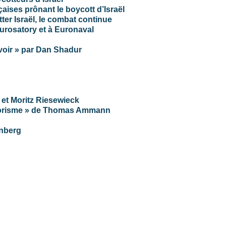
aises prônant le boycott d’Israël
tter Israël, le combat continue
Eurosatory et à Euronaval
voir » par Dan Shadur
 et Moritz Riesewieck
errorisme » de Thomas Ammann
enberg