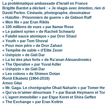
La problématique ambassade d'Israël en France
Brigitte Bardot a déclaré : « Je réagis avec émotion, rien d
David Perlov. Cinéaste, photographe, dessinateur
« Hatufim - Prisonniers de guerre » de Gideon Raff
« Mon fils » par Eran Riklis
« 100 millions de vues » par Itamar Rose
« Le patient syrien » de Racheli Schwartz
« Falafel sauce atomique » par Dror Shaul
« Youth » par Tom Shoval
« Pour mon père » de Dror Zahavi
« Tempête de sable » d'Elite Zexer
« Ushpizin » de Gidi Dar
« La loi des plus forts » de Ra’anan Alexandrowicz
« The Operative » par Yuval Adler
« Ushpizin » de Gidi Dar
« Les colons » de Shimon Dotan
Ronit Elkabetz (1964-2016)
Amos Gitai
« Mr. Gaga. Le chorégraphe Ohad Naharin » par Tomer 
« Qui va m’aimer désormais ? » par Barak Heymann et 
« L’agent immobilier » par Etgar Keret et Shira Geffen
« The Exchange » par Eran Kolirin