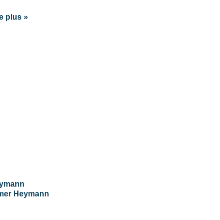
e plus »
Heymann
Tomer Heymann