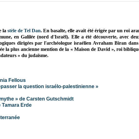
e la
stèle de Tel Dan
. En basalte, elle avait été
érigée par un roi ar
mune, en Galilée (nord d'Israël). E
lle a été découverte, avec deu
logiques
dirigées par l'archéologue israélien Avraham Biran
dans
vée la plus ancienne mention de la
«
Maison de David
», roi bibliq
ndateurs » du judaïsme.
nia Fellous
épasser la question israélo-palestinienne »
u mythe » de Carsten Gutschmidt
de Tamara Erde
iterranée