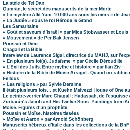
La stèle de Tel Dan
Qumrân, le secret des manuscrits de la mer Morte
« Le mystère Atlit Yam. 10 000 ans sous les mers » de Je
« La Judée » sous le roi Hérode le Grand
Les Samaritains
« Goût et saveurs d’Israël » par Mica Stobwasser et Louis
« Mouvement » de Per Bak Jensen
Poussin et Dieu
Chagall et la Bible
Interview de Laurence Sigal, directrice du MAHJ, sur l'expo
« En plusieurs foi(s). Judaïsme » par Cécile Déroudille
« L’Exil des Juifs. Entre mythe et histoire » par Ilan Ziv
« Histoire de la Bible de Moïse Arragel - Quand un rabbin 
Fellous
« Les religions » par Sylvie Deraime
Il était plusieurs fois… et Kuehn Malvezzi House of One a
Le peintre-verrier Marc Chagall : Hadassah, de l’esquisse a
Zurbarán's Jacob and His Twelve Sons: Paintings from A
Moïse. Figures d’un prophète
Poussin et Moïse, histoires tissées
« Moïse et Aaron » par Arnold Schönberg
Manuscrits hébreux d’Italie dans les collections de la BnF