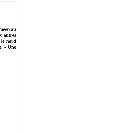
améen au
x autres
 le nord
ue.
« Une