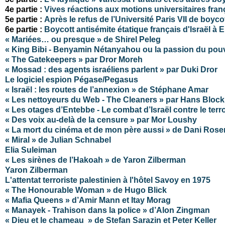
4e partie :
Vives réactions aux motions universitaires franç
5e partie :
Après le refus de l’Université Paris VII de boyco
6e partie :
Boycott antisémite étatique français d'Israël à 
« Mariées… ou presque » de Shirel Peleg
« King Bibi - Benyamin Nétanyahou ou la passion du pou
« The Gatekeepers » par Dror Moreh
« Mossad : des agents israéliens parlent »
par Duki Dror
Le logiciel espion Pégase/Pegasus
« Israël : les routes de l’annexion » de Stéphane Amar
« Les nettoyeurs du Web - The Cleaners » par Hans Block
« Les otages d’Entebbe - Le combat d’Israël contre le t
« Des voix au-delà de la censure » par Mor Loushy
« La mort du cinéma et de mon père aussi » de Dani Ros
« Miral » de Julian Schnabel
Elia Suleiman
« Les sirènes de l’Hakoah » de Yaron Zilberman
Yaron Zilberman
L'attentat terroriste palestinien à l'hôtel Savoy en 1975
« The Honourable Woman » de Hugo Blick
« Mafia Queens » d’Amir Mann et Itay Morag
« Manayek - Trahison dans la police » d’Alon Zingman
« Dieu et le chameau » de Stefan Sarazin et Peter Keller