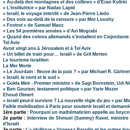
« Au-delà des montagnes et des collines » d’Eran Kolirin
« L’institutrice » par Nadav Lapid
« Israël, le voyage interdit » de Jean-Pierre Lledo
« Des voix au-delà de la censure » par Mor Loushy
« Foxtrot » de Samuel Maoz
« Les 54 premières années » d’Avi Mograbi
« Quand des colons allemands s’installent en Cisjordanie
Tel Aviv
Avoir vingt ans à Jérusalem et à Tel Aviv
« Un billet de train pour… Israël » de Grit Merten
Le tourisme israélien
La Mer Morte
« Le Jourdain : fleuve de la paix ? » par Michael R. Gärtner
« Israël, le nord et le sud »
« Golda Meir - Premier ministre » de Sagi Bornstein, Udi N
« Ben Gourion, testament politique » par Yariv Mozer
Ehoud Olmert
« Israël peut-il survivre ? La nouvelle règle du jeu » par Mi
Faible mobilisation à Paris pour soutenir Israël et demande
1ère partie :
Pourquoi un mathématicien appelle au boycott
2e partie :
Interview de Shmuel (Sammy) Ravel, ministre p
d'Israël
3e partie :
L’« idyllique » Vanessa Paradis et les autres bo