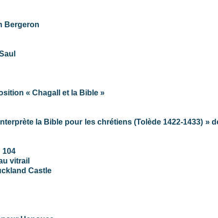
an Bergeron
 Saul
sition « Chagall et la Bible »
interprète la Bible pour les chrétiens (Tolède 1422-1433) » 
u 104
u vitrail
uckland Castle