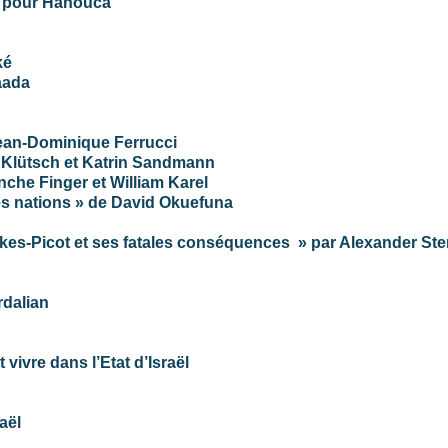
s pour Hanouca
ké
aada
 Jean-Dominique Ferrucci
ch Klütsch et Katrin Sandmann
anche Finger et William Karel
es nations » de David Okuefuna
kes-Picot et ses fatales conséquences » par Alexander Ste
rdalian
vivre dans l’Etat d’Israël
aël