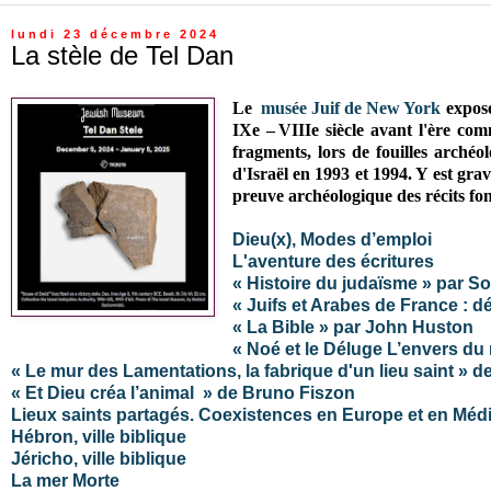
lundi 23 décembre 2024
La stèle de Tel Dan
Le
musée Juif de New York
expos
IXe – VIIIe siècle avant l'ère com
fragments, lors de fouilles archéo
d'Israël en 1993 et 1994. Y est gra
preuve archéologique des récits fo
Dieu(x), Modes d’emploi
L'aventure des écritures
« Histoire du judaïsme » par So
« Juifs et Arabes de France : d
« La Bible » par John Huston
« Noé et le Déluge L’envers d
« Le mur des Lamentations, la fabrique d'un lieu saint » 
« Et Dieu créa l’animal » de Bruno Fiszon
Lieux saints partagés. Coexistences en Europe et en Méd
Hébron, ville biblique
Jéricho, ville biblique
La mer Morte