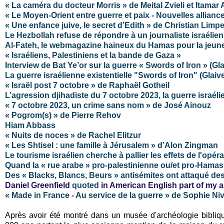
« La caméra du docteur Morris » de Meital Zvieli et Itamar 
« Le Moyen-Orient entre guerre et paix - Nouvelles allia
« Une enfance juive, le secret d’Edith »
de
Christian Limpe
Le Hezbollah refuse de répondre à un journaliste israélien 
Al-Fateh, le webmagazine haineux du Hamas pour la jeun
« Israéliens, Palestiniens et la bande de Gaza »
Interview de Bat Ye’or sur la guerre « Swords of Iron » (Gla
La guerre israélienne existentielle "Swords of Iron" (Glaive
« Israël post 7 octobre » de Raphaël Gotheil
L’agression djihadiste du 7 octobre 2023, la guerre israéli
« 7 octobre 2023, un crime sans nom » de José Ainouz
« Pogrom(s) » de Pierre Rehov
Hiam Abbass
« Nuits de noces » de Rachel Elitzur
« Les Shtisel : une famille à Jérusalem » d’Alon Zingman
Le tourisme israélien cherche à pallier les effets de l'opé
Quand la « rue arabe » pro-palestinienne ou/et pro-Hamas d
Des « Blacks, Blancs, Beurs » antisémites ont attaqué des 
Daniel Greenfield
quoted
in American English part of my ar
« Made in France - Au service de la guerre » de Sophie Niv
Après avoir été montré dans un musée d'archéologie bibliqu