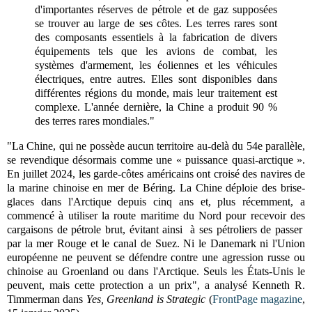
d'importantes réserves de pétrole et de gaz supposées
se trouver au large de ses côtes. Les terres rares sont
des composants essentiels à la fabrication de divers
équipements tels que les avions de combat, les
systèmes d'armement, les éoliennes et les véhicules
électriques, entre autres. Elles sont disponibles dans
différentes régions du monde, mais leur traitement est
complexe. L'année dernière, la Chine a produit 90 %
des terres rares mondiales."
"La Chine, qui ne possède aucun territoire au-delà du 54e parallèle,
se revendique désormais comme une « puissance quasi-arctique ».
En juillet 2024, les garde-côtes américains ont croisé des navires de
la marine chinoise en mer de Béring. La Chine déploie des brise-
glaces dans l'Arctique depuis cinq ans et, plus récemment, a
commencé à utiliser la route maritime du Nord pour recevoir des
cargaisons de pétrole brut, évitant ainsi à ses pétroliers de passer
par la mer Rouge et le canal de Suez. Ni le Danemark ni l'Union
européenne ne peuvent se défendre contre une agression russe ou
chinoise au Groenland ou dans l'Arctique. Seuls les États-Unis le
peuvent, mais cette protection a un prix", a analysé Kenneth R.
Timmerman dans
Yes, Greenland is Strategic
(
FrontPage magazine
,