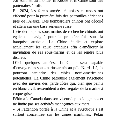
Au sommet du monde, la Russie et la Chine sont des
partenaires étroits.
En 2024, les forces armées chinoises et russes ont
effectué pour la première fois des patrouilles aériennes
près de l'Alaska. Des bombardiers chinois ont décollé
et atterri sur une base aérienne russe.
L'été dernier, des sous-marins de recherche chinois ont
également navigué pour la première fois sous la
banquise arctique. La Chine étudie et explore
actuellement les eaux arctiques afin d'améliorer la
navigation de ses sous-marins et de les rendre plus
discrets.
D’ici quelques années, la Chine sera capable
d’envoyer des sous-marins armés au pôle Nord . Là, ils
pourront atteindre des cibles nord-américaines
potentielles. La Chine patrouille également l'Arctique
avec des navires des garde-côtes qui, bien que peints
en blanc civil, ressemblent à des frégates de la marine à
coque grise.
Pékin a le Canada dans son viseur depuis longtemps et
ne limite pas ses activités menaçantes aux mers.
« Si l’attention portée à la Chine et à l’Arctique s’est
surtout concentrée sur les zones maritimes, Pékin