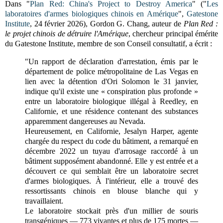
Dans "
Plan Red: China's Project to Destroy America
" ("
Les
laboratoires d'armes biologiques chinois en Amérique
",
Gatestone
Institute
, 24 février 2026), Gordon G. Chang, auteur de
Plan Red :
le projet chinois de détruire l'Amérique
, chercheur principal émérite
du Gatestone Institute, membre de son Conseil consultatif, a écrit :
"Un rapport de déclaration d'arrestation, émis par le
département de police métropolitaine de Las Vegas en
lien avec la détention d'Ori Solomon le 31 janvier,
indique qu'il existe une « conspiration plus profonde »
entre un laboratoire biologique illégal à Reedley, en
Californie, et une résidence contenant des substances
apparemment dangereuses au Nevada.
Heureusement, en Californie, Jesalyn Harper, agente
chargée du respect du code du bâtiment, a remarqué en
décembre 2022 un tuyau d'arrosage raccordé à un
bâtiment supposément abandonné. Elle y est entrée et a
découvert ce qui semblait être un laboratoire secret
d'armes biologiques. À l'intérieur, elle a trouvé des
ressortissants chinois en blouse blanche qui y
travaillaient.
Le laboratoire stockait près d'un millier de souris
transgéniques — 773 vivantes et plus de 175 mortes —