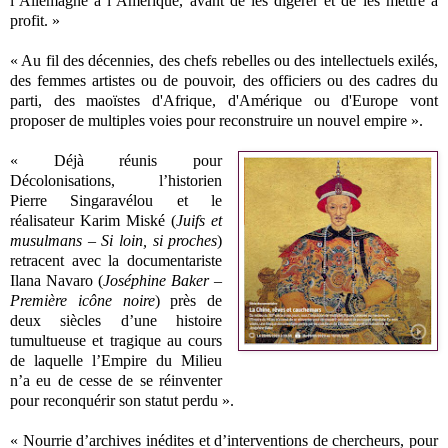
l’Allemagne à l’Amérique, avant de les digérer et de les mettre à
profit. »
« Au fil des décennies, des chefs rebelles ou des intellectuels exilés,
des femmes artistes ou de pouvoir, des officiers ou des cadres du
parti, des maoïstes d'Afrique, d'Amérique ou d'Europe vont
proposer de multiples voies pour reconstruire un nouvel empire ».
« Déjà réunis pour
Décolonisations, l’historien
Pierre Singaravélou et le
réalisateur Karim Miské (
Juifs et
musulmans – Si loin, si proches
)
retracent avec la documentariste
Ilana Navaro (
Joséphine Baker –
Première icône noire
) près de
deux siècles d’une histoire
tumultueuse et tragique au cours
de laquelle l’Empire du Milieu
n’a eu de cesse de se réinventer
pour reconquérir son statut perdu ».
« Nourrie d’archives inédites et d’interventions de chercheurs, pour