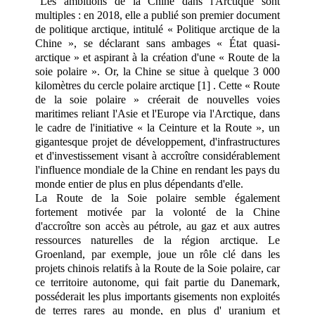
"Les ambitions de la Chine dans l'Arctique sont
multiples : en 2018, elle a publié son premier document
de politique arctique, intitulé « Politique arctique de la
Chine », se déclarant sans ambages « État quasi-
arctique » et aspirant à la création d'une « Route de la
soie polaire ». Or, la Chine se situe à quelque 3 000
kilomètres du cercle polaire arctique [1] . Cette « Route
de la soie polaire » créerait de nouvelles voies
maritimes reliant l'Asie et l'Europe via l'Arctique, dans
le cadre de l'initiative « la Ceinture et la Route », un
gigantesque projet de développement, d'infrastructures
et d'investissement visant à accroître considérablement
l'influence mondiale de la Chine en rendant les pays du
monde entier de plus en plus dépendants d'elle.
La Route de la Soie polaire semble également
fortement motivée par la volonté de la Chine
d'accroître son accès au pétrole, au gaz et aux autres
ressources naturelles de la région arctique. Le
Groenland, par exemple, joue un rôle clé dans les
projets chinois relatifs à la Route de la Soie polaire, car
ce territoire autonome, qui fait partie du Danemark,
posséderait les plus importants gisements non exploités
de terres rares au monde, en plus d' uranium et