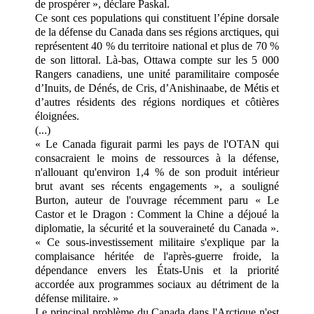
de prospérer », déclare Paskal.
Ce sont ces populations qui constituent l’épine dorsale
de la défense du Canada dans ses régions arctiques, qui
représentent 40 % du territoire national et plus de 70 %
de son littoral. Là-bas, Ottawa compte sur les 5 000
Rangers canadiens, une unité paramilitaire composée
d’Inuits, de Dénés, de Cris, d’Anishinaabe, de Métis et
d’autres résidents des régions nordiques et côtières
éloignées.
(...)
« Le Canada figurait parmi les pays de l'OTAN qui
consacraient le moins de ressources à la défense,
n'allouant qu'environ 1,4 % de son produit intérieur
brut avant ses récents engagements », a souligné
Burton, auteur de l'ouvrage récemment paru « Le
Castor et le Dragon : Comment la Chine a déjoué la
diplomatie, la sécurité et la souveraineté du Canada ».
« Ce sous-investissement militaire s'explique par la
complaisance héritée de l'après-guerre froide, la
dépendance envers les États-Unis et la priorité
accordée aux programmes sociaux au détriment de la
défense militaire. »
Le principal problème du Canada dans l'Arctique n'est