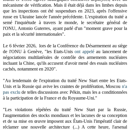
mécanisme de vérification.
Mais il était déjà dans les limbes depuis
que les inspections ont été suspendues en 2023, après l'offensive
russe en Ukraine lancée l'année précédente.
L'expiration du traité a
semé l'inquiétude à travers le monde, le secrétaire général de
l'ONU, Antonio Guterres, ayant parlé d'un "moment grave pour la
paix et la sécurité internationales".
Le 6 février 2026, l
ors de la Conférence du Désarmement au siège
de l'ONU à Genève,
"l
es Etats-Unis
ont appelé
au lancement de
négociations multilatérales de contrôle des armements nucléaires
incluant la Chine, qu'ils accusent d'avoir mené des essais nucléaires
cachés, notamment en 2020".
"Au lendemain de l'expiration du traité New Start entre les Etats-
Unis et la Russie qui avive les craintes de prolifération, Moscou
n'a
pas exclu
de telles discussions avec Pékin, mais les a conditionnées
à la participation de la France et du Royaume-Uni."
"Les violations répétées du traité New Start par la Russie,
l'augmentation des stocks mondiaux et les lacunes de sa conception
et de sa mise en œuvre imposent aux États-Unis l'impératif clair de
réclamer une nouvelle architecture (...) A cette heure, l'arsenal