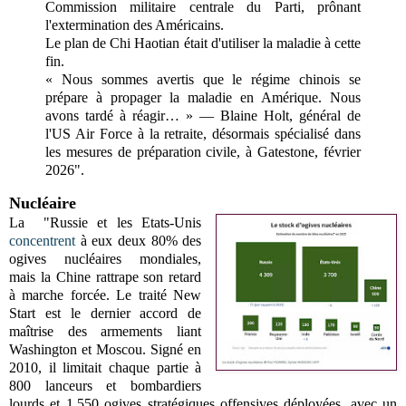
Commission militaire centrale du Parti, prônant
l'extermination des Américains.
Le plan de Chi Haotian était d'utiliser la maladie à cette
fin.
« Nous sommes avertis que le régime chinois se
prépare à propager la maladie en Amérique. Nous
avons tardé à réagir… » — Blaine Holt, général de
l'US Air Force à la retraite, désormais spécialisé dans
les mesures de préparation civile, à Gatestone, février
2026".
Nucléaire
La
"Russie et les Etats-Unis
concentrent
à eux deux 80% des
ogives nucléaires mondiales,
mais la Chine rattrape son retard
à marche forcée.
Le traité New
Start est le dernier accord de
maîtrise des armements liant
Washington et Moscou. Signé en
2010, il limitait chaque partie à
800 lanceurs et bombardiers
lourds et 1.550 ogives stratégiques offensives déployées, avec un