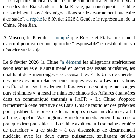
"Les capacités nucléaires de la Chine sont loin d'atteindre le niveau
de celles des États-Unis ou de la Russie; par conséquent, la Chine
ne participerait pas à des négociations sur le désarmement nucléaire
à ce stade",
a répété
le 6 février 2026 à Genève le représentant de la
Chine, Shen Jian.
A Moscou, le Kremlin
a indiqué
que Russie et Etats-Unis étaient
d'accord pour garder une approche "responsable" et restaient prêts à
négocier sur le sujet.
Le 9 février 2026, la Chine "
a démenti
les allégations américaines
selon lesquelles elle aurait mené en secret des essais nucléaires, les
qualifiant de « mensonges » et accusant les États-Unis de chercher
des prétextes pour relancer leurs propres essais. « Les accusations
des États-Unis sont totalement infondées et ne sont que mensonges
purs et simples », a réagi le ministère chinois des Affaires étrangères
dans un communiqué transmis à l'AFP. « La Chine s'oppose
fermement à cette tentative des États-Unis de fabriquer des prétextes
pour justifier la reprise de leurs propres essais nucléaires», a-t-il
affirmé, appelant Washington à « mettre immédiatement fin» à ces «
pratiques irresponsables ». La Chine avait exclu la semaine dernière
de participer « à ce stade » à des discussions de désarmement
nucléaire avec les deux autres puissances, soulignant qu'elles