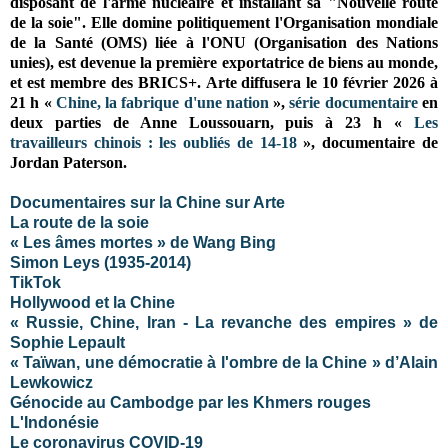
disposant de l'arme nucléaire et installant sa "Nouvelle route
de la soie". Elle domine politiquement l'Organisation mondiale
de la Santé (OMS) liée à l'ONU (Organisation des Nations
unies), est devenue la première exportatrice de biens au monde,
et est membre des
BRICS+
.
Arte diffusera le 10 février 2026 à
21 h «
Chine, la fabrique d'une nation
»,
série documentaire
en
deux parties de Anne Loussouarn, puis
à 23 h «
Les
travailleurs chinois : les oubliés de 14-18
», documentaire de
Jordan Paterson
.
Documentaires sur la Chine sur Arte
La route de la soie
« Les âmes mortes » de Wang Bing
Simon Leys (1935-2014)
TikTok
Hollywood et la Chine
« Russie, Chine, Iran - La revanche des empires » de
Sophie Lepault
« Taïwan, une démocratie à l'ombre de la Chine » d’Alain
Lewkowicz
Génocide au Cambodge par les Khmers rouges
L'Indonésie
Le coronavirus COVID-19