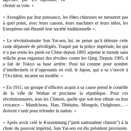
choisir sa voie. »
« Aveuglées par leur puissance, les élites chinoises ne mesurent pas
à quel point, avec leurs canons, leurs machines et leurs idées, les
Européens ont ébranlé leur société traditionnelle ».
« Le révolutionnaire Sun Yat-sen, lui, ne pense qu’à détruire cette
caste dépassée de privilégiés. Traqué par la police impériale, lui qui
n’a pas remis les pieds en Chine depuis 1895 arpente le monde sans
relâche pour organiser des révoltes contre les Qing. Depuis 1905, il
a fait de Tokyo sa base arrière. Pour lui comme pour nombre
d’intellectuels et d’opposants en exil, le Japon, qui a su s’ouvrir à
l’Occident, incarne un modèle. »
« En 1911, un groupe d’officiers acquis à sa cause prend le contrôle
de la ville de Wuhan et proclame la république. Pour ces
révolutionnaires, tous les Chinois, quelle que soit leur ethnie ou leur
croyance – Mandchous, Han, Tibétains, Mongols, Ouïghours... –
doivent s’unir pour refonder la nation. »
« Après avoir créé le Kuomintang (“parti nationaliste chinois”) à la
chute du pouvoir impérial, Sun Yat-sen est élu président provisoire.