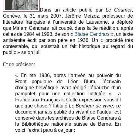
Dans un article publié par
Le Courrier
,
Genève, le 31 mars 2007, Jérôme Meizoz, professeur de
littérature française à l’université de Lausanne, a déploré
que Miriam Cendrars ait coupé, dans la 3e réédition, après
celles de 1984 et 1993, de son «
Blaise Cendrars
», un texte
antisémite écrit par son père en 1936. Un « procédé très
contestable, qui soustrait un fait historique au regard du
public » selon lui.
Et de préciser :
« En été 1936, après l’arrivée au pouvoir du
Front populaire de Léon Blum, l’écrivain
d’origine helvétique avait rédigé l’ébauche d’un
pamphlet pour une collection intitulée « La
France aux Français ». Cette expression vous dit
quelque chose ? Intitulé
Le Bonheur de vivre
, ce
document jamais publié du vivant de l’auteur est
conservé dans les archives de Blaise Cendrars à
la Bibliothèque nationale suisse de Berne. En
voici l’extrait paru à ce jour :