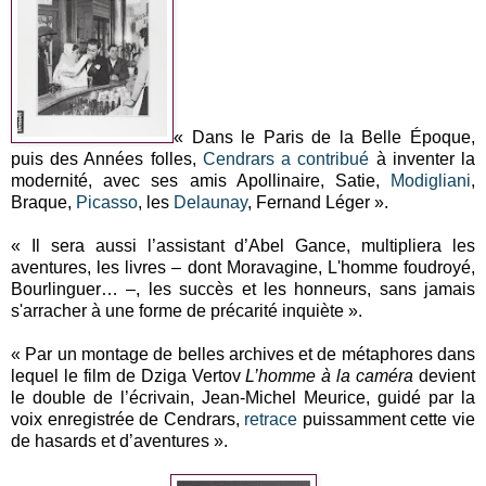
« Dans le Paris de la Belle Époque,
puis des Années folles,
Cendrars
a contribué
à inventer la
modernité, avec ses amis Apollinaire, Satie,
Modigliani
,
Braque,
Picasso
, les
Delaunay
, Fernand Léger ».
« Il sera aussi l’assistant d’Abel Gance, multipliera les
aventures, les livres – dont Moravagine, L'homme foudroyé,
Bourlinguer… –, les succès et les honneurs, sans jamais
s'arracher à une forme de précarité inquiète ».
« Par un montage de belles archives et de métaphores dans
lequel le film de Dziga Vertov
L’homme à la caméra
devient
le double de l’écrivain, Jean-Michel Meurice, guidé par la
voix enregistrée de Cendrars,
retrace
puissamment cette vie
de hasards et d’aventures ».