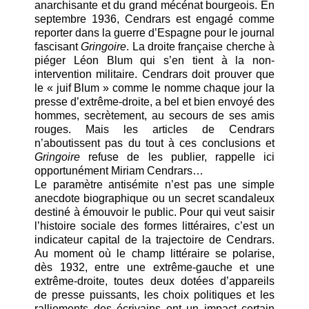
anarchisante et du grand mécénat bourgeois. En
septembre 1936, Cendrars est engagé comme
reporter dans la guerre d’Espagne pour le journal
fascisant
Gringoire
. La droite française cherche à
piéger Léon Blum qui s’en tient à la non-
intervention militaire. Cendrars doit prouver que
le « juif Blum » comme le nomme chaque jour la
presse d’extrême-droite, a bel et bien envoyé des
hommes, secrètement, au secours de ses amis
rouges. Mais les articles de Cendrars
n’aboutissent pas du tout à ces conclusions et
Gringoire
refuse de les publier, rappelle ici
opportunément Miriam Cendrars…
Le paramètre antisémite n’est pas une simple
anecdote biographique ou un secret scandaleux
destiné à émouvoir le public. Pour qui veut saisir
l’histoire sociale des formes littéraires, c’est un
indicateur capital de la trajectoire de Cendrars.
Au moment où le champ littéraire se polarise,
dès 1932, entre une extrême-gauche et une
extrême-droite, toutes deux dotées d’appareils
de presse puissants, les choix politiques et les
ralliements des écrivains ont un impact certain