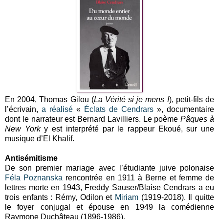
En 2004, Thomas Gilou (
La Vérité si je mens !
), petit-fils de
l’écrivain,
a réalisé
«
Éclats de Cendrars
», documentaire
dont le narrateur est Bernard Lavilliers. Le poème
Pâques à
New York
y est interprété par le rappeur Ekoué, sur une
musique d’El Khalif.
Antisémitisme
De son premier mariage avec l’étudiante juive polonaise
Féla Poznanska
rencontrée en 1911 à Berne et femme de
lettres morte en 1943, Freddy Sauser/Blaise Cendrars a eu
trois enfants : Rémy, Odilon et
Miriam
(1919-2018). Il quitte
le foyer conjugal et épouse en 1949 la comédienne
Raymone Duchâteau (1896-1986).