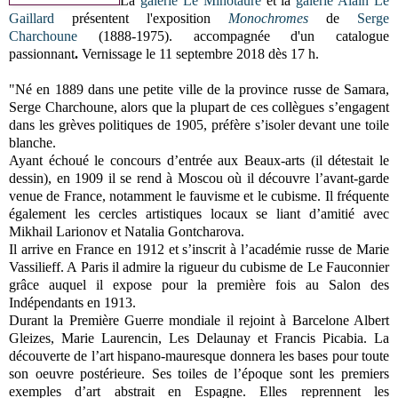
La
galerie Le Minotaure
et la
galerie Alain Le
Gaillard
présentent l'exposition
Monochromes
de
Serge
Charchoune
(1888-1975). accompagnée d'un catalogue
passionnant
.
Vernissage le 11 septembre 2018 dès 17 h.
"Né en 1889 dans une petite ville de la province russe de Samara,
Serge Charchoune, alors que la plupart de ces collègues s’engagent
dans les grèves politiques de 1905, préfère s’isoler devant une toile
blanche.
Ayant échoué le concours d’entrée aux Beaux-arts (il détestait le
dessin), en 1909 il se rend à Moscou où il découvre l’avant-garde
venue de France, notamment le fauvisme et le cubisme. Il fréquente
également les cercles artistiques locaux se liant d’amitié avec
Mikhail Larionov et Natalia Gontcharova.
Il arrive en France en 1912 et s’inscrit à l’académie russe de Marie
Vassilieff. A Paris il admire la rigueur du cubisme de Le Fauconnier
grâce auquel il expose pour la première fois au Salon des
Indépendants en 1913.
Durant la Première Guerre mondiale il rejoint à Barcelone Albert
Gleizes, Marie Laurencin, Les Delaunay et Francis Picabia. La
découverte de l’art hispano-mauresque donnera les bases pour toute
son oeuvre postérieure. Ses toiles de l’époque sont les premiers
exemples d’art abstrait en Espagne. Elles reprennent les