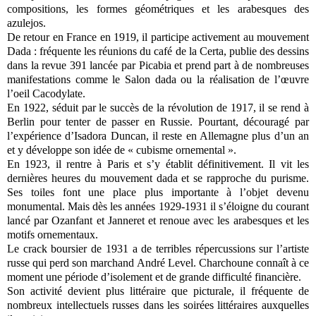
compositions, les formes géométriques et les arabesques des
azulejos.
De retour en France en 1919, il participe activement au mouvement
Dada : fréquente les réunions du café de la Certa, publie des dessins
dans la revue 391 lancée par Picabia et prend part à de nombreuses
manifestations comme le Salon dada ou la réalisation de l’œuvre
l’oeil Cacodylate.
En 1922, séduit par le succès de la révolution de 1917, il se rend à
Berlin pour tenter de passer en Russie. Pourtant, découragé par
l’expérience d’Isadora Duncan, il reste en Allemagne plus d’un an
et y développe son idée de « cubisme ornemental ».
En 1923, il rentre à Paris et s’y établit définitivement. Il vit les
dernières heures du mouvement dada et se rapproche du purisme.
Ses toiles font une place plus importante à l’objet devenu
monumental. Mais dès les années 1929-1931 il s’éloigne du courant
lancé par Ozanfant et Janneret et renoue avec les arabesques et les
motifs ornementaux.
Le crack boursier de 1931 a de terribles répercussions sur l’artiste
russe qui perd son marchand André Level. Charchoune connaît à ce
moment une période d’isolement et de grande difficulté financière.
Son activité devient plus littéraire que picturale, il fréquente de
nombreux intellectuels russes dans les soirées littéraires auxquelles