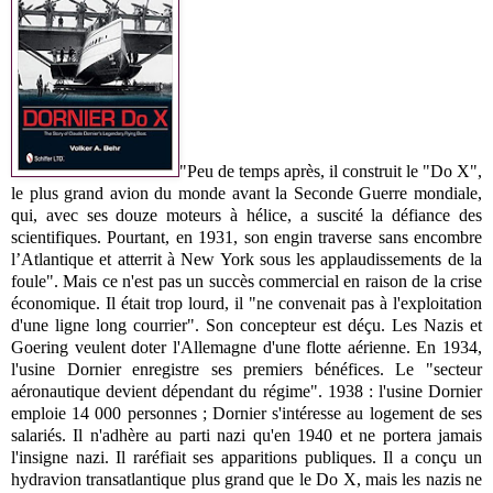
"Peu de temps après, il construit le "Do X",
le plus grand avion du monde avant la Seconde Guerre mondiale,
qui, avec ses douze moteurs à hélice, a suscité la défiance des
scientifiques. Pourtant, en 1931, son engin traverse sans encombre
l’Atlantique et atterrit à New York sous les applaudissements de la
foule". Mais ce n'est pas un succès commercial en raison de la crise
économique. Il était trop lourd, il "ne convenait pas à l'exploitation
d'une ligne long courrier". Son concepteur est déçu. Les Nazis et
Goering veulent doter l'Allemagne d'une flotte aérienne. En 1934,
l'usine Dornier enregistre ses premiers bénéfices. Le "secteur
aéronautique devient dépendant du régime". 1938 : l'usine Dornier
emploie 14 000 personnes ; Dornier s'intéresse au logement de ses
salariés. Il n'adhère au parti nazi qu'en 1940 et ne portera jamais
l'insigne nazi. Il raréfiait ses apparitions publiques. Il a conçu un
hydravion transatlantique plus grand que le Do X, mais les nazis ne