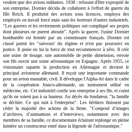
veulent que des avions militaires. 1938 : refusant d'être exproprié de
son entreprise, Dornier décida de collaborer à l'effort de guerre du
IIIe Reich. Il produisit des avions sous licences, employa des
employés en travail forcé mais sans les horreurs d'autres industriels.
"Les guerres et les revirements politiques ont compliqué ses projets
dont plusieurs ne purent aboutir". Après la guerre, l'usine Dornier
bombardée est fermée par un commissaire français. Dornier est
classé parmi les "suiveurs' du régime et n'est pas poursuivi en
justice. Il puise en lui la force de tout recommencer à zéro. Il crée
une usine de tissage, une automobile de petite dimension, envoie
son fils ouvrir une usine aéronautique en Espagne. Après 1955, ce
visionnaire rapatrie la production en Allemagne et devient le
principal avionneur allemand. Il reçoit une importante commande
pour un avion maniable, civil. Il développe l'Alpha-Jet dans le cadre
de la coopération franco-allemande, un instrument utilisé en
médecine, etc. Cet industriel confie son entreprise à ses fils, et craint
qu'ils ne soient pas à sa hauteur. Au décès du fondateur, "la famille
se déchire. Ce qui nuit à l'entreprise". Les héritiers finissent par
céder la majorité des actions de la firme. "Composé d’images
d’archives, d’animations et d’interviews, notamment avec des
membres de sa famille, ce documentaire éclairant replonge en pleine
lumière un constructeur entré dans la légende de l'aéronautique."