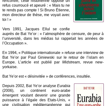
rencontre, cette historienne oppose un
refus courroucé et apeuré : « Mais tu ne
te rends pas compte ! Si Bruno Étienne,
mon directeur de thèse, me voyait avec
toi ! »
Vers 1991, Jacques Ellul se confie
auprès de Bat Ye’or : « l’atmosphère de censure, de peur à
l’université, dans les médias lui rappelait les années de
l’Occupation ».
En 1994, « Politique internationale » refuse une interview de
Bat Ye’or par Paul Giniewski sur le retour de l’islam en
Europe. L’article est publié par
Midstream
, revue new-
yorkaise.
Bat Ye’or est « désinvitée » de conférences, insultée.
Depuis 2002, Bat Ye’or analyse
Eurabia
(2006), un continent euro-arabe
émergent voulant devenir une grande
puissance à l’égale des Etats-Unis, «
une civilisation méditerranéenne qui