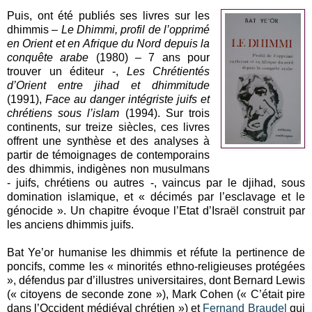
Puis, ont été publiés ses livres sur les
dhimmis –
Le Dhimmi, profil de l’opprimé
en Orient et en Afrique du Nord depuis la
conquête arabe
(1980) – 7 ans pour
trouver un éditeur -,
Les Chrétientés
d’Orient entre jihad et dhimmitude
(1991),
Face au danger intégriste juifs et
chrétiens sous l’islam
(1994). Sur trois
continents, sur treize siècles, ces livres
offrent une synthèse et des analyses à
partir de témoignages de contemporains
des dhimmis, indigènes non musulmans
- juifs, chrétiens ou autres -, vaincus par le djihad, sous
domination islamique, et « décimés par l’esclavage et le
génocide ». Un chapitre évoque l’Etat d’Israël construit par
les anciens dhimmis juifs.
Bat Ye’or humanise les dhimmis et réfute la pertinence de
poncifs, comme les « minorités ethno-religieuses protégées
», défendus par d’illustres universitaires, dont Bernard Lewis
(« citoyens de seconde zone »), Mark Cohen (« C’était pire
dans l’Occident médiéval chrétien ») et
Fernand Braudel
qui