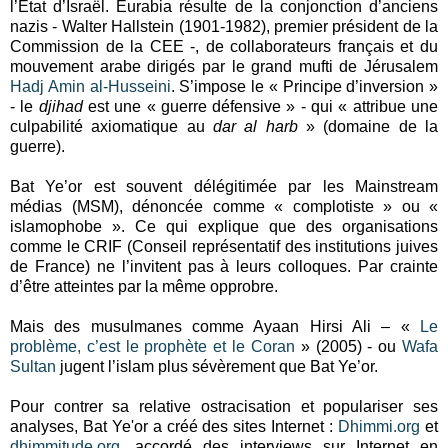
l’Etat d’Israël. Eurabia résulte de la conjonction d’anciens
nazis - Walter Hallstein (1901-1982), premier président de la
Commission de la CEE -, de collaborateurs français et du
mouvement arabe dirigés par le grand mufti de Jérusalem
Hadj Amin al-Husseini
. S’impose le « Principe d’inversion »
- le
djihad
est une « guerre défensive » - qui « attribue une
culpabilité axiomatique au
dar al harb
» (domaine de la
guerre).
Bat Ye’or est souvent délégitimée par les Mainstream
médias (MSM), dénoncée comme « complotiste » ou «
islamophobe ». Ce qui explique que des organisations
comme le CRIF (Conseil représentatif des institutions juives
de France) ne l’invitent pas à leurs colloques. Par crainte
d’être atteintes par la même opprobre.
Mais des musulmanes comme Ayaan Hirsi Ali – «
Le
problème, c’est le prophète et le Coran
» (2005) - ou
Wafa
Sultan
jugent l’islam plus sévèrement que Bat Ye’or.
Pour contrer sa relative ostracisation et populariser ses
analyses, Bat Ye'or a créé des sites Internet :
Dhimmi.org
et
dhimmitude.org
, accordé des interviews sur Internet en