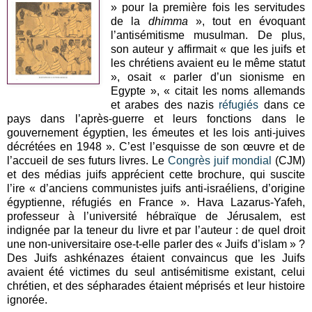
» pour la première fois les servitudes
de la
dhimma
», tout en évoquant
l’antisémitisme musulman. De plus,
son auteur y affirmait « que les juifs et
les chrétiens avaient eu le même statut
», osait « parler d’un sionisme en
Egypte », « citait les noms allemands
et arabes des nazis
réfugiés
dans ce
pays dans l’après-guerre et leurs fonctions dans le
gouvernement égyptien, les émeutes et les lois anti-juives
décrétées en 1948 ». C’est l’esquisse de son œuvre et de
l’accueil de ses futurs livres. Le
Congrès juif mondial
(CJM)
et des médias juifs apprécient cette brochure, qui suscite
l’ire « d’anciens communistes juifs anti-israéliens, d’origine
égyptienne, réfugiés en France ». Hava Lazarus-Yafeh,
professeur à l’université hébraïque de Jérusalem, est
indignée par la teneur du livre et par l’auteur : de quel droit
une non-universitaire ose-t-elle parler des « Juifs d’islam » ?
Des Juifs ashkénazes étaient convaincus que les Juifs
avaient été victimes du seul antisémitisme existant, celui
chrétien, et des sépharades étaient méprisés et leur histoire
ignorée.