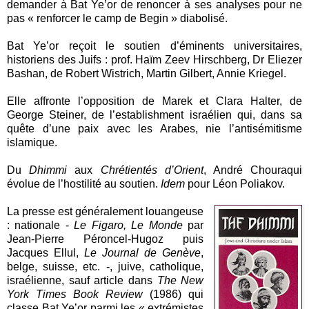
demander à Bat Ye’or de renoncer à ses analyses pour ne
pas « renforcer le camp de Begin » diabolisé.
Bat Ye’or reçoit le soutien d’éminents universitaires,
historiens des Juifs : prof. Haïm Zeev Hirschberg, Dr Eliezer
Bashan, de Robert Wistrich, Martin Gilbert, Annie Kriegel.
Elle affronte l’opposition de Marek et Clara Halter, de
George Steiner, de l’establishment israélien qui, dans sa
quête d’une paix avec les Arabes, nie l’antisémitisme
islamique.
Du
Dhimmi
aux
Chrétientés d’Orient
, André Chouraqui
évolue de l’hostilité au soutien.
Idem
pour Léon Poliakov.
La presse est généralement louangeuse
: nationale -
Le Figaro, Le Monde
par
Jean-Pierre Péroncel-Hugoz puis
Jacques Ellul,
Le Journal de Genève
,
belge, suisse, etc. -, juive, catholique,
israélienne, sauf article dans
The New
York Times Book Review
(1986) qui
classe Bat Ye’or parmi les « extrémistes