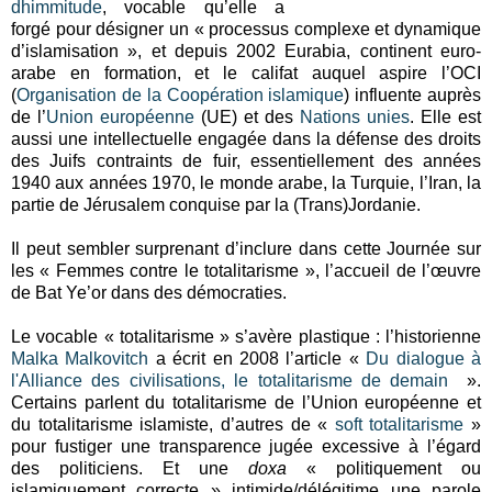
dhimmitude
, vocable qu’elle a
forgé pour désigner un « processus complexe et dynamique
d’islamisation », et depuis 2002 Eurabia, continent euro-
arabe en formation, et le califat auquel aspire l’OCI
(
Organisation de la Coopération islamique
) influente auprès
de l’
Union européenne
(UE) et des
Nations unies
. Elle est
aussi une intellectuelle engagée dans la défense des droits
des Juifs contraints de fuir, essentiellement des années
1940 aux années 1970, le monde arabe, la Turquie, l’Iran, la
partie de Jérusalem conquise par la (Trans)Jordanie.
Il peut sembler surprenant d’inclure dans cette Journée sur
les « Femmes contre le totalitarisme », l’accueil de l’œuvre
de Bat Ye’or dans des démocraties.
Le vocable « totalitarisme » s’avère plastique : l’historienne
Malka Malkovitch
a écrit en 2008 l’article «
Du dialogue à
l'Alliance des civilisations, le totalitarisme de demain
».
Certains parlent du totalitarisme de l’Union européenne et
du totalitarisme islamiste, d’autres de «
soft totalitarisme
»
pour fustiger une transparence jugée excessive à l’égard
des politiciens. Et une
doxa
« politiquement ou
islamiquement correcte » intimide/délégitime une parole