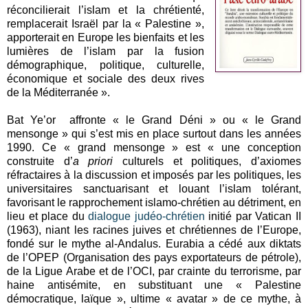
réconcilierait l’islam et la chrétienté,
remplacerait Israël par la « Palestine »,
apporterait en Europe les bienfaits et les
lumières de l’islam par la fusion
démographique, politique, culturelle,
économique et sociale des deux rives
de la Méditerranée ».
Bat Ye’or affronte « le Grand Déni » ou « le Grand
mensonge » qui s’est mis en place surtout dans les années
1990. Ce « grand mensonge » est « une conception
construite d’
a priori
culturels et politiques, d’axiomes
réfractaires à la discussion et imposés par les politiques, les
universitaires sanctuarisant et louant l’islam tolérant,
favorisant le rapprochement islamo-chrétien au détriment, en
lieu et place du
dialogue judéo-chrétien
initié par Vatican II
(1963), niant les racines juives et chrétiennes de l’Europe,
fondé sur le mythe al-Andalus. Eurabia a cédé aux diktats
de l’OPEP (Organisation des pays exportateurs de pétrole),
de la Ligue Arabe et de l’OCI, par crainte du terrorisme, par
haine antisémite, en substituant une « Palestine
démocratique, laïque », ultime « avatar » de ce mythe, à