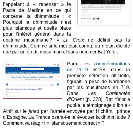
l’appelant à « repenser » le
Pacte de Médine en ce qui
concerne la dhimmitude : «
Pourquoi la dhimmitude n’est
plus islamique et quelle place
pour l’intérêt général dans la
doctrine musulmane ? »
La Croix
ne définit pas la
dhimmitude. Comme si le mot était connu, ou n’était dicible
que par un érudit musulman et sans nommer Bat Ye’or.
Parmi les
commémorations
en 2019
listées dans la
première sélection officielle,
figurait la prise de Narbonne
par les musulmans en 719.
Dans
Les Chrétientés
d’Orient
(p. 328), Bat Ye’or a
publié le témoignage d’Ibn al-
Athîr sur le
jihad
par l’armée envoyée par Hichâm, prince
d’Espagne. La France osera-t-elle évoquer la dhimmitude ?
Comment va réagir l’« islamiquement correct » ?