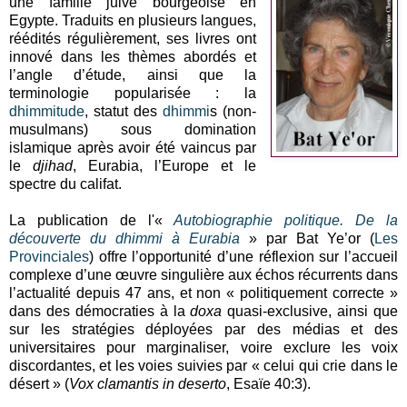
une famille juive bourgeoise en
Egypte. Traduits en plusieurs langues,
réédités régulièrement, ses livres ont
innové dans les thèmes abordés et
l’angle d’étude, ainsi que la
terminologie popularisée : la
dhimmitude
, statut des
dhimmi
s (non-
musulmans) sous domination
islamique après avoir été vaincus par
le
djihad
, Eurabia, l’Europe et le
spectre du califat.
La publication de l'«
Autobiographie politique. De la
découverte du dhimmi à Eurabia
» par Bat Ye’or (
Les
Provinciales
) offre l’opportunité d’une réflexion sur l’accueil
complexe d’une œuvre singulière aux échos récurrents dans
l’actualité depuis 47 ans, et non « politiquement correcte »
dans des démocraties à la
doxa
quasi-exclusive, ainsi que
sur les stratégies déployées par des médias et des
universitaires pour marginaliser, voire exclure les voix
discordantes, et les voies suivies par « celui qui crie dans le
désert » (
Vox clamantis in deserto
, Esaïe 40:3).