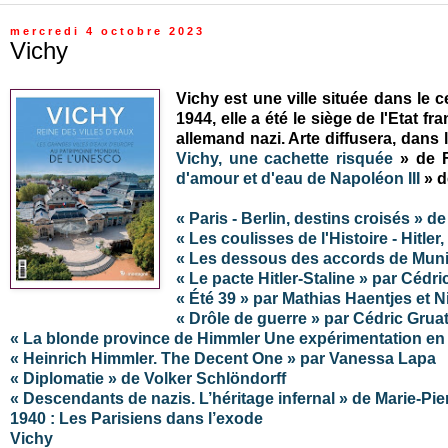
mercredi 4 octobre 2023
Vichy
Vichy est une ville située dans le 
1944, elle a été le siège de l'Etat f
allemand nazi. Arte diffusera, dans 
Vichy, une cachette risquée
» de F
d'amour et d'eau de Napoléon III
» d
« Paris - Berlin, destins croisés » d
« Les coulisses de l'Histoire - Hitler,
« Les dessous des accords de Munic
« Le pacte Hitler-Staline » par Cédr
« Été 39 » par Mathias Haentjes et 
« Drôle de guerre » par Cédric Grua
« La blonde province de Himmler Une expérimentation en
« Heinrich Himmler. The Decent One » par Vanessa Lapa
« Diplomatie » de Volker Schlöndorff
« Descendants de nazis. L’héritage infernal » de Marie-Pi
1940 : Les Parisiens dans l’exode
Vichy