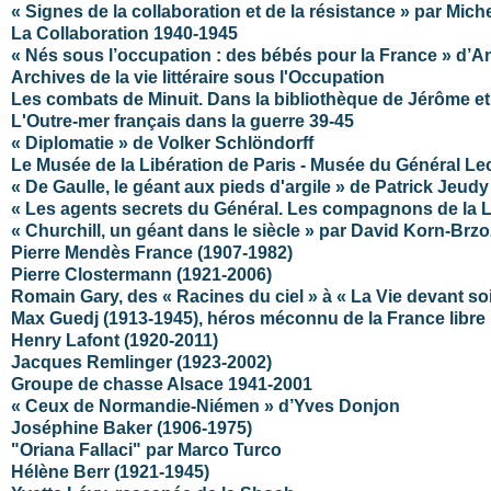
« Signes de la collaboration et de la résistance » par Mich
La Collaboration 1940-1945
« Nés sous l’occupation : des bébés pour la France » d’A
Archives de la vie littéraire sous l'Occupation
Les combats de Minuit. Dans la bibliothèque de Jérôme e
L'Outre-mer français dans la guerre 39-45
« Diplomatie » de Volker Schlöndorff
Le Musée de la Libération de Paris - Musée du Général Le
« De Gaulle, le géant aux pieds d'argile » de Patrick Jeudy
« Les agents secrets du Général. Les compagnons de la Lib
« Churchill, un géant dans le siècle » par David Korn-Brz
Pierre Mendès France (1907-1982)
Pierre Clostermann (1921-2006)
Romain Gary, des « Racines du ciel » à «
La Vie
devant soi
Max Guedj (1913-1945), héros méconnu de la France libre
Henry Lafont (1920-2011)
Jacques Remlinger (1923-2002)
Groupe de chasse Alsace 1941-2001
« Ceux de Normandie-Niémen » d’Yves Donjon
Joséphine Baker (1906-1975)
"Oriana Fallaci" par Marco Turco
Hélène Berr (1921-1945)