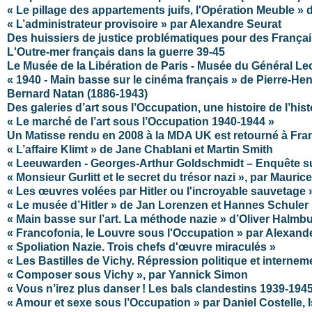
« Le pillage des appartements juifs, l'Opération Meuble » 
« L’administrateur provisoire » par Alexandre Seurat
Des huissiers de justice problématiques pour des Françai
L'Outre-mer français dans la guerre 39-45
Le Musée de la Libération de Paris - Musée du Général Le
« 1940 - Main basse sur le cinéma français » de Pierre-Hen
Bernard Natan (1886-1943)
Des galeries d’art sous l’Occupation, une histoire de l’histo
« Le marché de l’art sous l’Occupation 1940-1944 »
Un Matisse rendu en 2008 à la MDA UK est retourné à Fran
« L’affaire Klimt » de Jane Chablani et Martin Smith
« Leeuwarden - Georges-Arthur Goldschmidt – Enquête su
« Monsieur Gurlitt et le secret du trésor nazi », par Mauri
« Les œuvres volées par Hitler ou l'incroyable sauvetage
« Le musée d’Hitler » de Jan Lorenzen et Hannes Schuler
« Main basse sur l’art. La méthode nazie » d’Oliver Halmb
« Francofonia, le Louvre sous l'Occupation » par Alexan
« Spoliation Nazie. Trois chefs d'œuvre miraculés »
« Les Bastilles de Vichy. Répression politique et internem
« Composer sous Vichy », par Yannick Simon
« Vous n’irez plus danser ! Les bals clandestins 1939-1945
« Amour et sexe sous l’Occupation » par Daniel Costelle, 