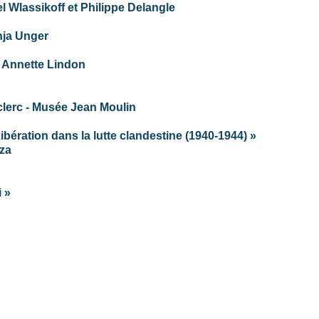
el Wlassikoff et Philippe Delangle
nja Unger
t Annette Lindon
clerc - Musée Jean Moulin
ération dans la lutte clandestine (1940-1944) »
oza
 »