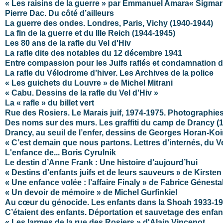
« Les raisins de la guerre » par Emmanuel Amara
« Sigmar
Pierre Dac. Du côté d’ailleurs
La guerre des ondes. Londres, Paris, Vichy (1940-1944)
La fin de la guerre et du IIIe Reich (1944-1945)
Les 80 ans de la rafle du Vel d'Hiv
La rafle dite des notables du 12 décembre 1941
Entre compassion pour les Juifs raflés et condamnation 
La rafle du Vélodrome d’hiver. Les Archives de la police
« Les guichets du Louvre » de Michel Mitrani
« Cabu. Dessins de la rafle du Vel d’Hiv »
La « rafle » du billet vert
Rue des Rosiers. Le Marais juif, 1974-1975. Photographie
Des noms sur des murs. Les graffiti du camp de Drancy (
Drancy, au seuil de l’enfer, dessins de Georges Horan-Ko
« C’est demain que nous partons. Lettres d’internés, du V
L'enfance de... Boris Cyrulnik
Le destin d’Anne Frank : Une histoire d’aujourd’hui
« Destins d’enfants juifs et de leurs sauveurs » de Kirste
« Une enfance volée : l’affaire Finaly » de Fabrice Génesta
« Un devoir de mémoire » de Michel Gurfinkiel
Au cœur du génocide. Les enfants dans la Shoah 1933-1
C’étaient des enfants. Déportation et sauvetage des enfant
« Les larmes de la rue des Rosiers » d'Alain Vincenot