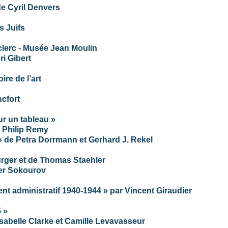
de Cyril Denvers
s Juifs
clerc - Musée Jean Moulin
ri Gibert
ire de l’art
cfort
r un tableau »
ce Philip Remy
 » de Petra Dorrmann et Gerhard J. Rekel
urger et de Thomas Staehler
der Sokourov
ent administratif 1940-1944 » par Vincent Giraudier
 »
Isabelle Clarke et Camille Levavasseur