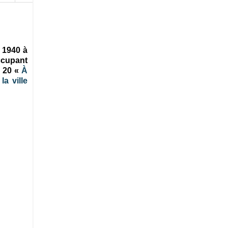
 1940 à
occupant
h 20
«
À
la ville