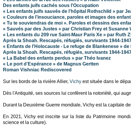
Des enfants juifs cachés sous l'Occupation
« Les enfants juifs sauvés de l'hôpital Rothschild » par 
« Couleurs de l’insouciance, paroles et images des enfants
« Tu te souviendras de moi ». Paroles et dessins des enfa
« Sauvés par des Justes » par Christian Frey et Susanne 
« Les enfants du 209 rue Saint-Maur Paris Xe » par Ruth 
Après la Shoah. Rescapés, réfugiés, survivants 1944-194
« Enfants de l'Holocauste - Le refuge de Blankenese » 
Après la Shoah. Rescapés, réfugiés, survivants 1944-194
« La Babel des enfants perdus » par
Théo Ivanez
« Le port d’Espérance » de Magnus Gertten
Roman Vishniac Rediscovered
Sur les bords de la rivière Allier,
Vichy
est située dans le dépa
Dès l'Antiquité, ses sources lui confèrent la notoriété, qui 
Durant la Deuxième Guerre mondiale, Vichy est la capitale de
En 2021, Vichy est inscrite sur la liste du Patrimoine mond
science et la culture).