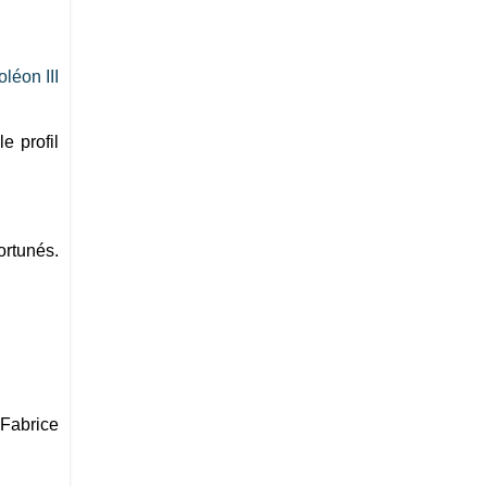
léon III
e profil
ortunés.
Fabrice