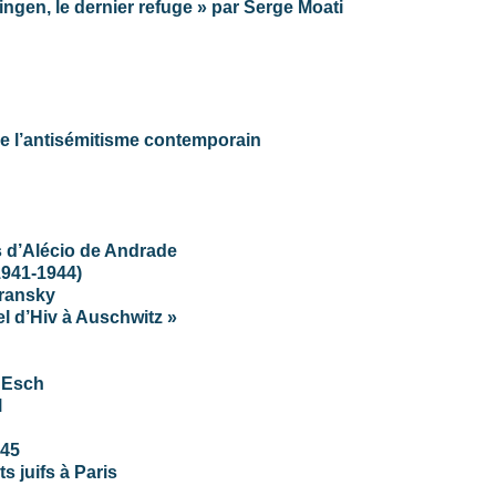
ingen, le dernier refuge » par Serge Moati
de l’antisémitisme contemporain
s d’Alécio de Andrade
1941-1944)
iransky
el d’Hiv à Auschwitz »
n Esch
l
945
s juifs à Paris