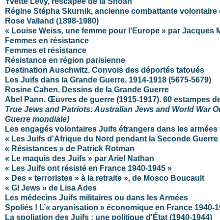
Yvette Lévy, rescapée de la Shoah
Régine Stépha Skurnik, ancienne combattante volontaire 
Rose Valland (1898-1980)
« Louise Weiss, une femme pour l’Europe » par Jacques M
Femmes en résistance
Femmes et résistance
Résistance en région parisienne
Destination Auschwitz. Convois des déportés tatoués
Les Juifs dans la Grande Guerre, 1914-1918 (5675-5679)
Rosine Cahen. Dessins de la Grande Guerre
Abel Pann. Œuvres de guerre (1915-1917). 60 estampes de 
True Jews and Patriots: Australian Jews and World War One 
Guerre mondiale)
Les engagés volontaires Juifs étrangers dans les armées
« Les Juifs d'Afrique du Nord pendant la Seconde Guerre
« Résistances » de Patrick Rotman
« Le maquis des Juifs » par Ariel Nathan
« Les Juifs ont résisté en France 1940-1945 »
« Des « terroristes » à la retraite », de Mosco Boucault
« GI Jews » de Lisa Ades
Les médecins Juifs militaires ou dans les Armées
Spoliés ! L’« aryanisation » économique en France 1940-
La spoliation des Juifs : une politique d'État (1940-1944)