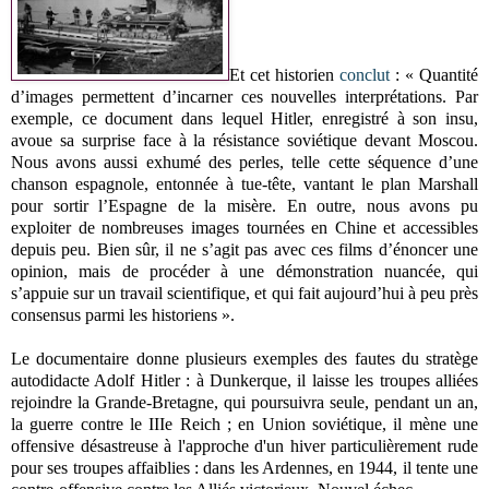
Et cet historien
conclut
: « Quantité
d’images permettent d’incarner ces nouvelles interprétations. Par
exemple, ce document dans lequel Hitler, enregistré à son insu,
avoue sa surprise face à la résistance soviétique devant Moscou.
Nous avons aussi exhumé des perles, telle cette séquence d’une
chanson espagnole, entonnée à tue-tête, vantant le plan Marshall
pour sortir l’Espagne de la misère. En outre, nous avons pu
exploiter de nombreuses images tournées en Chine et accessibles
depuis peu. Bien sûr, il ne s’agit pas avec ces films d’énoncer une
opinion, mais de procéder à une démonstration nuancée, qui
s’appuie sur un travail scientifique, et qui fait aujourd’hui à peu près
consensus parmi les historiens ».
Le documentaire donne plusieurs exemples des fautes du stratège
autodidacte Adolf Hitler : à Dunkerque, il laisse les troupes alliées
rejoindre la Grande-Bretagne, qui poursuivra seule, pendant un an,
la guerre contre le IIIe Reich ; en Union soviétique, il mène une
offensive désastreuse à l'approche d'un hiver particulièrement rude
pour ses troupes affaiblies : dans les Ardennes, en 1944, il tente une