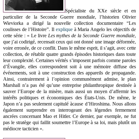
Spécialiste du XXe siècle et en
particulier de la Seconde Guerre mondiale, l’historien Olivier
Wieviorka a dirigé la nouvelle collection documentaire “Les
coulisses de l’Histoire”. Il
explique
à Maria Angelo les objectifs de
cette série : « Le livre
Les mythes de la Seconde Guerre mondiale
,
que j’ai codirigé, recensait ceux qui ont donné une image déformée,
voire erronée, de ce conflit. Dans le même esprit, il s’agit, avec cette
collection, de rétablir quatre grands épisodes historiques dans toute
leur complexité. Certaines vérités s’imposent parfois comme paroles
d’Évangile, elles correspondent soit à une mémoire diffuse des
événements, soit à une construction des appareils de propagande.
Ainsi, contrairement à l’opinion communément admise, le plan
Marshall n’a pas été qu’une entreprise philanthropique destinée à
sauver l’Europe de la misère, mais aussi un moyen d’affermir les
intérêts politiques et économiques des États-Unis. De même, le
Japon n’a pas seulement capitulé àcause d’Hiroshima. Nous allons
également surprendre en interrogeant des légendes fermement
ancrées concernant Mao et Hitler. Ce dernier, par exemple, ne fut
pas le stratège qui faillit soumettre l’Europe à sa loi, mais plutôt un
médiocre tacticien ».