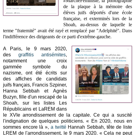
#MarcheFéministe, la photographie
de la plaque à la mémoire des
élèves juifs déportés d'une école
française, et exterminés lors de la
Shoah, au-dessus de laquelle le
terme "fraternité" avait été rayé et remplacé par "Adelphité". Dans
l'indifférence des dirigeants de ce parti d'extrême-gauche.
A Paris, le 9 mars 2020,
des
graffitis antisémites
,
notamment une croix
gammée symbole du
nazisme, ont été écrits sur
des affiches de candidats
juifs français, Francis Szpiner,
Hanna Sebbah et Agnès
Buzyn, fille d'un rescapé de la
Shoah, sur les listes Les
Républicains et LaREM dans
le XVIe arrondissement de la capitale. Ce qui a suscité
l'indignation de quelques politiciens. « En 2020, nous en
sommes encore là »,
a twitté
Hannah Sebbah, tête de liste
LREM de l'arrondissement, le 9 mars 2020. « Cela ne peut