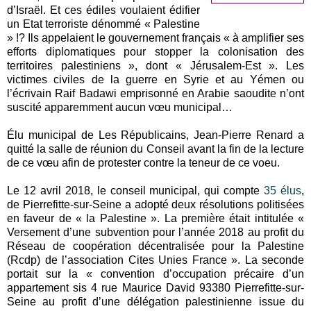
d’Israël. Et ces édiles voulaient édifier
un Etat terroriste dénommé « Palestine
» !? Ils appelaient le gouvernement français « à amplifier ses
efforts diplomatiques pour stopper la colonisation des
territoires palestiniens », dont « Jérusalem-Est ». Les
victimes civiles de la guerre en Syrie et au Yémen ou
l’écrivain Raif Badawi emprisonné en Arabie saoudite n’ont
suscité apparemment aucun vœu municipal…
Élu municipal de Les Républicains, Jean-Pierre Renard a
quitté la salle de réunion du Conseil avant la fin de la lecture
de ce vœu afin de protester contre la teneur de ce voeu.
Le 12 avril 2018, le conseil municipal, qui compte
35 élus
,
de Pierrefitte-sur-Seine a adopté deux résolutions politisées
en faveur de « la Palestine ». La première était intitulée «
Versement d’une subvention pour l’année 2018 au profit du
Réseau de coopération décentralisée pour la Palestine
(Rcdp) de l’association Cites Unies France ». La seconde
portait sur la « convention d’occupation précaire d’un
appartement sis 4 rue Maurice David 93380 Pierrefitte-sur-
Seine au profit d’une délégation palestinienne issue du