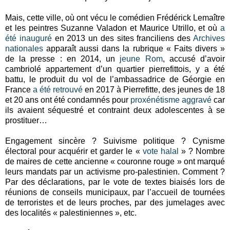
Mais, cette ville, où ont vécu le comédien Frédérick Lemaître
et les peintres Suzanne Valadon et Maurice Utrillo, et où
a
été inauguré
en 2013 un des sites franciliens des
Archives
nationales
apparaît aussi dans la rubrique « Faits divers »
de la presse : en 2014, un
jeune Rom
, accusé d’avoir
cambriolé appartement d’un quartier pierrefittois, y a été
battu, le produit du vol de l’ambassadrice de Géorgie en
France
a été retrouvé
en 2017 à Pierrefitte, des jeunes de 18
et 20 ans ont été condamnés pour
proxénétisme aggravé
car
ils avaient séquestré et contraint deux adolescentes à se
prostituer…
Engagement sincère ? Suivisme politique ? Cynisme
électoral pour acquérir et garder le «
vote halal
» ? Nombre
de maires de cette ancienne « couronne rouge » ont marqué
leurs mandats par un activisme pro-palestinien. Comment ?
Par des déclarations, par le vote de textes biaisés lors de
réunions de conseils municipaux, par l’accueil de tournées
de terroristes et de leurs proches, par des jumelages avec
des localités « palestiniennes », etc.