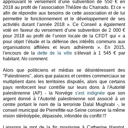
approuvant le versement d’une subvention de 550 € en
2018 au profit de l’association Théâtre du Charrado. Et ce «
afin de répondre aux besoins de cette association et de lui
permettre le fonctionnement et le développement de ses
activités durant l’année 2018 ». Ce Conseil a également
voté en faveur du versement d’une subvention de 2 000 €
pour 2018 au profit de l’union locale de la CFDT qui « a
pour objet l’étude et la défense des intérêts communs aux
organisations affiliées et leurs adhérents ». En 2015,
l'encours de la
dette de la ville
s'élevait à 1 545 € par
habitant.
No comment
.
Alors que politiciens et médias se désintéressent des
"Palestiniens", alors que palaces et centres commerciaux se
multiplient dans les territoires disputés, alors que certains
pays renforcent leur contrôle sur leurs dons à l'Autorité
palestinienne (AP) - la Norvège
s'est indignée
que son
argent donné à l'Autorité palestinienne soit associé à un
centre portant le nom de la terroriste Dalal Mughrabi -, le
conseil municipal de Pierrefitte-sur-Seine conserve la même
vision stéréotypée, dépassée, infondée du conflit !?
Laissons le mot de la fin provisoire à Catherine Hanriot,