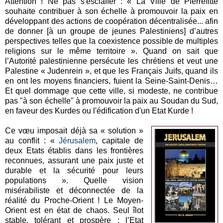
Attention ! Ne pas s'esclaffer : « La Ville de Pierrefitte
souhaite contribuer à son échelle à promouvoir la paix en
développant des actions de coopération décentralisée... afin
de donner [à un groupe de jeunes Palestiniens] d’autres
perspectives telles que la coexistence possible de multiples
religions sur le même territoire ». Quand on sait que
l’Autorité palestinienne persécute les chrétiens et veut une
Palestine « Judenrein », et que les Français Juifs, quand ils
en ont les moyens financiers, fuient la Seine-Saint-Denis…
Et quel dommage que cette ville, si modeste, ne contribue
pas "à son échelle" à promouvoir la paix au Soudan du Sud,
en faveur des Kurdes ou l'édification d'un Etat Kurde !
Ce vœu imposait déjà sa « solution »
au conflit : «
Jérusalem
, capitale de
deux Etats établis dans les frontières
reconnues, assurant une paix juste et
durable et la sécurité pour leurs
populations ». Quelle vision
misérabiliste et déconnectée de la
réalité du Proche-Orient ! Le Moyen-
Orient est en état de chaos. Seul îlot
stable, tolérant et prospère : l’Etat