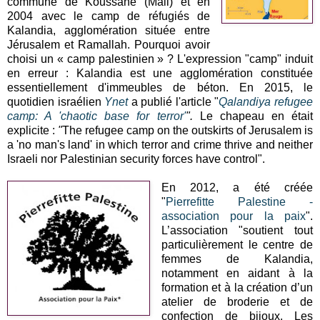
commune de Koussané (Mali) et en
2004 avec le camp de réfugiés de
Kalandia, agglomération située entre
Jérusalem et Ramallah. Pourquoi avoir
choisi un « camp palestinien » ? L'expression "camp" induit
en erreur : Kalandia est une agglomération constituée
essentiellement d'immeubles de béton. En 2015, le
quotidien israélien
Ynet
a publié l'article "
Qalandiya refugee
camp: A 'chaotic base for terror'
".
Le chapeau en était
explicite :
"
The refugee camp on the outskirts of Jerusalem is
a 'no man's land' in which terror and crime thrive and neither
Israeli nor Palestinian security forces have control".
En 2012, a été créée
"
Pierrefitte Palestine -
association pour la paix
".
L’association "soutient tout
particulièrement le centre de
femmes de Kalandia,
notamment en aidant à la
formation et à la création d’un
atelier de broderie et de
confection de bijoux. Les