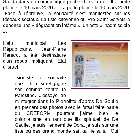
Saada dans un communiqué publié dans la nuit. Il a porté
plainte le 10 mars 2020 ». Il a porté plainte le 10 mars 2020.
"Face à l'épreuve, la solidarité s'est manifestée sur les
réseaux sociaux. La liste citoyenne du Pré Saint-Gervais a
dénoncé une « dégradation infâme », un acte « Inadmissible
».
L'élu municipal Les
Républicains, Jean-Pierre
Renard, a été destinataire
d'un rébus impliquant l'Etat
d'Israël :
"sioniste je souhaite
que l'Etat d'Israël gagne
son combat contre la
Palestine. J'essaye de
m'intégrer dans le Pierrefitte d'après De Gaulle
en prenant des photos avec le futsal faire partie
du CREFORM pourtant j'aime bien le
colonialisme en tant que fils spirituel de De
Gaulle, je suis l'ennemi de Dora, je suis sur une
liste où pas grand monde sait qui je suis... Qui