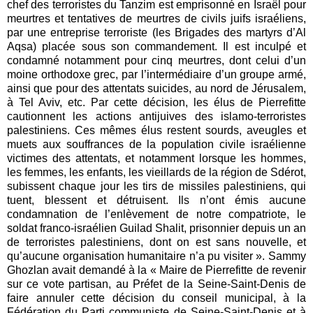
chef des terroristes du Tanzim est emprisonné en Israël pour
meurtres et tentatives de meurtres de civils juifs israéliens,
par une entreprise terroriste (les Brigades des martyrs d’Al
Aqsa) placée sous son commandement. Il est inculpé et
condamné notamment pour cinq meurtres, dont celui d’un
moine orthodoxe grec, par l’intermédiaire d’un groupe armé,
ainsi que pour des attentats suicides, au nord de Jérusalem,
à Tel Aviv, etc. Par cette décision, les élus de Pierrefitte
cautionnent les actions antijuives des islamo-terroristes
palestiniens. Ces mêmes élus restent sourds, aveugles et
muets aux souffrances de la population civile israélienne
victimes des attentats, et notamment lorsque les hommes,
les femmes, les enfants, les vieillards de la région de Sdérot,
subissent chaque jour les tirs de missiles palestiniens, qui
tuent, blessent et détruisent. Ils n’ont émis aucune
condamnation de l’enlèvement de notre compatriote, le
soldat franco-israélien Guilad Shalit, prisonnier depuis un an
de terroristes palestiniens, dont on est sans nouvelle, et
qu’aucune organisation humanitaire n’a pu visiter ». Sammy
Ghozlan avait demandé à la « Maire de Pierrefitte de revenir
sur ce vote partisan, au Préfet de la Seine-Saint-Denis de
faire annuler cette décision du conseil municipal, à la
Fédération du Parti communiste de Seine-Saint-Denis et à