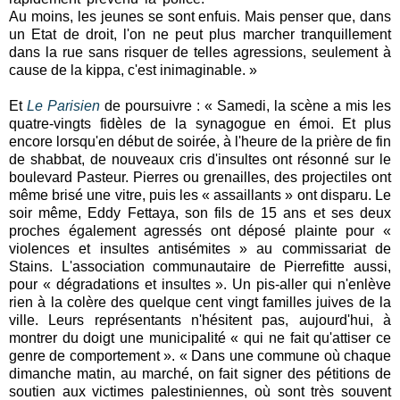
Au moins, les jeunes se sont enfuis. Mais penser que, dans
un Etat de droit, l'on ne peut plus marcher tranquillement
dans la rue sans risquer de telles agressions, seulement à
cause de la kippa, c'est inimaginable. »
Et
Le Parisien
de poursuivre : « Samedi, la scène a mis les
quatre-vingts fidèles de la synagogue en émoi. Et plus
encore lorsqu'en début de soirée, à l'heure de la prière de fin
de shabbat, de nouveaux cris d'insultes ont résonné sur le
boulevard Pasteur. Pierres ou grenailles, des projectiles ont
même brisé une vitre, puis les « assaillants » ont disparu. Le
soir même, Eddy Fettaya, son fils de 15 ans et ses deux
proches également agressés ont déposé plainte pour «
violences et insultes antisémites » au commissariat de
Stains. L'association communautaire de Pierrefitte aussi,
pour « dégradations et insultes ». Un pis-aller qui n'enlève
rien à la colère des quelque cent vingt familles juives de la
ville. Leurs représentants n'hésitent pas, aujourd'hui, à
montrer du doigt une municipalité « qui ne fait qu'attiser ce
genre de comportement ». « Dans une commune où chaque
dimanche matin, au marché, on fait signer des pétitions de
soutien aux victimes palestiniennes, où sont très souvent