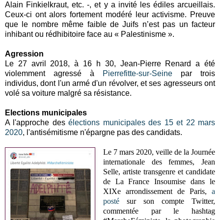
Alain Finkielkraut, etc. -, et y a invité les édiles arcueillais.
Ceux-ci ont alors fortement modéré leur activisme. Preuve
que le nombre même faible de Juifs n’est pas un facteur
inhibant ou rédhibitoire face au « Palestinisme ».
Agression
Le 27 avril 2018, à 16 h 30, Jean-Pierre Renard a été
violemment agressé à
Pierrefitte-sur-Seine
par trois
individus, dont l'un armé d'un révolver, et ses agresseurs ont
volé sa voiture malgré sa résistance.
Elections municipales
A l'approche des
élections municipales des 15 et 22 mars
2020
, l'antisémitisme n'épargne pas des candidats.
Le 7 mars 2020, veille de la Journée
internationale des femmes, Jean
Selle, artiste transgenre et candidate
de La France Insoumise dans le
XIXe arrondissement de Paris,
a
posté
sur son compte Twitter,
commentée par le hashtag