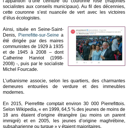
l’apparition d’une ceinture ou couronne rose (majorités
socialistes aux conseils municipaux). Au fil des décennies,
cette couronne s’est nuancée de vert avec les victoires
d’élus écologistes.
Ainsi, située en Seine-Saint-
Denis,
Pierrefitte-sur-Seine
a
été dirigée par des maires
communistes de 1929 à 1935
et de 1945 à 2008 – dont
Catherine Hanriot (1998-
2008) -, puis par le socialiste
Michel Fourcade.
L’urbanisme associe, selon les quartiers, des charmantes
demeures entourées de verdure et des immeubles
modernes.
En 2015, Pierrefitte comptait environ 30 000 Pierrefittois.
Selon Wikipedia, « en 1999, 64,5 % des jeunes de moins de
18 ans étaient d'origine étrangère (au moins un parent
immigré) et en 2005, les jeunes d’origine maghrébine,
subsaharienne ou turque » y étaient majoritaires.